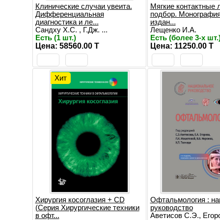
Клинические случаи увеита.
Мягкие контактные 
Дифференциальная
подбор. Монография.
диагностика и ле...
издан...
Сандху Х.С. , Г.Дж. ...
Лещенко И.А.
Есть (1 шт.)
Есть (более 3-х шт.
Цена: 58560.00 T
Цена: 11250.00 T
Хит
Хирургия косоглазия + CD
Офтальмология : н
(Серия Хирургические техники
руководство
в офт...
Аветисов С.Э., Егоро