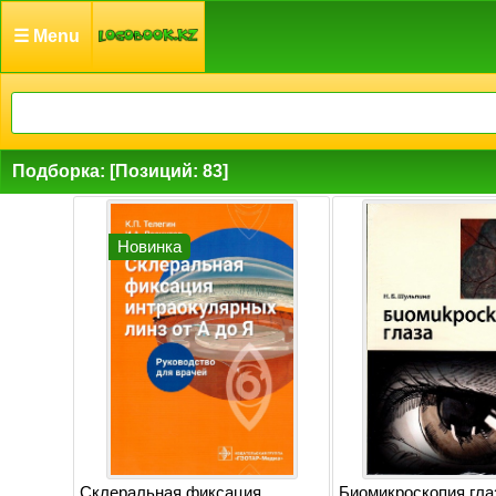
☰ Menu
Подборка: [Позиций: 83]
Новинка
Склеральная фиксация
Биомикроскопия гла