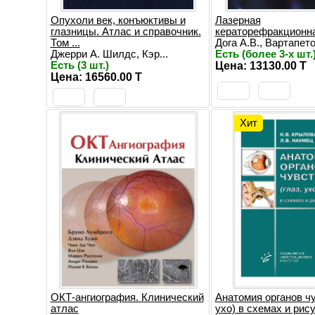
Опухоли век, конъюктивы и
Лазерная
глазницы. Атлас и справочник.
кераторефракционна
Том ...
Дога А.В., Вартапето.
Джерри А. Шилдс, Кэр...
Есть (более 3-х шт.
Есть (3 шт.)
Цена: 13130.00 T
Цена: 16560.00 T
Хит
ОКТ-ангиография. Клинический
Анатомия органов чу
атлас
ухо) в схемах и рису