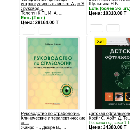
интраокулярных линз от А до Я
Шульпина Н.Б.
: руковод...
Есть (более 3-х шт.
Телегин К.П., И. А. ...
Цена: 10310.00 T
Есть (2 шт.)
Цена: 28164.00 T
Хит
Руководство по страбологии.
Детская офтальмоло
Клинические и терапевтические
Крейг С. Хойт, Д. Те..
ас...
Поставка под заказ 1-1
Цена: 34380.00 T
Жанро Н., Дюкре В., ...