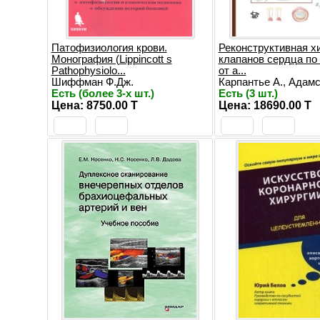
Патофизиология крови.
Реконструктивная х
Монография (Lippincott s
клапанов сердца по
Pathophysiolo...
от а...
Шиффман Ф.Дж.
Карпантье А., Адамс 
Есть (более 3-х шт.)
Есть (3 шт.)
Цена: 8750.00 T
Цена: 18690.00 T