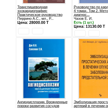
Транспищеводная
Руководство по кард
эхокардиография:
4 томах. Том 2. Мет
Практическое руководство
диагнос...
Перрино А.С., мл., Р...
Чазов Е. И.
Цена: 28000.00 T
Есть (1 шт.)
Цена: 13130.00 T
Ангиодисплазии. Врожденные
Эмболизация прост
пороки развития сосудов
артерий в лечении 