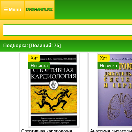
☰ Menu
Подборка: [Позиций: 75]
Хит
Хит
Новинка
Новинка
Спортивная кардиология.
Анатомия дыхатель