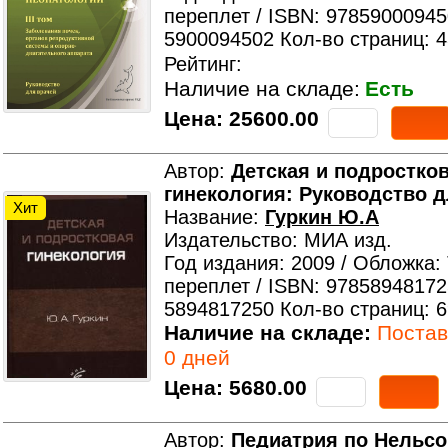
переплет / ISBN: 97859000945
5900094502 Кол-во страниц: 
Рейтинг:
Наличие на складе:
Есть
Цена:
25600.00
Автор:
Детская и подростко
гинекология: Руководство 
Хит
Название:
Гуркин Ю.А
Издательство: МИА изд.
Год издания: 2009 / Обложка:
переплет / ISBN: 97858948172
5894817250 Кол-во страниц: 
Наличие на складе:
Поставк
0 дней
Цена:
5680.00
Автор:
Педиатрия по Нельсону