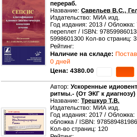
перераб.
Название:
Савельев В.С., Ге
Издательство: МИА изд.
Год издания: 2013 / Обложка:
переплет / ISBN: 97859986013
5998601300 Кол-во страниц: 
Рейтинг:
Наличие на складе:
Поставк
0 дней
Цена:
4380.00
Автор:
Ускоренные идиовен
ритмы.- (От ЭКГ к диагнозу)
Название:
Трешкур Т.В.
Издательство: МИА изд.
Год издания: 2017 / Обложка:
обложка / ISBN: 978589481986
Кол-во страниц: 120
Рейтинг: