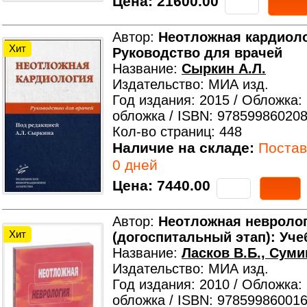
Цена:
21600.00
Автор:
Неотложная кардиоло
Хит
Руководство для врачей
Название:
Сыркин А.Л.
Издательство: МИА изд.
Год издания: 2015 / Обложка:
обложка / ISBN: 978599860208
Кол-во страниц: 448
Наличие на складе:
Поставк
0 дней
Цена:
7440.00
Автор:
Неотложная невроло
Хит
(догоспитальный этап): Уче
Название:
Ласков В.Б., Суми
Издательство: МИА изд.
Год издания: 2010 / Обложка:
обложка / ISBN: 978599860016