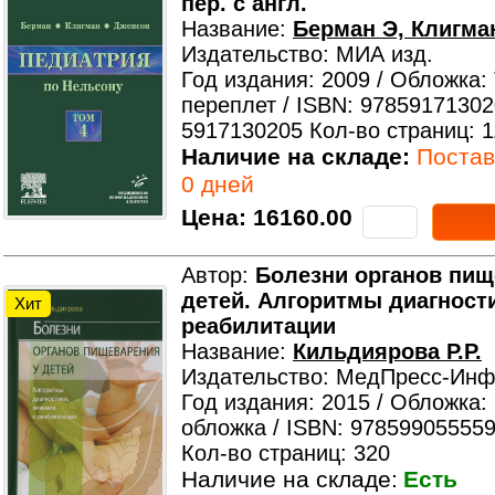
пер. с англ.
Название:
Берман Э, Клигма
Издательство: МИА изд.
Год издания: 2009 / Обложка:
переплет / ISBN: 97859171302
5917130205 Кол-во страниц: 1
Наличие на складе:
Поставк
0 дней
Цена:
16160.00
Автор:
Болезни органов пищ
детей. Алгоритмы диагности
Хит
реабилитации
Название:
Кильдиярова Р.Р.
Издательство: МедПресс-Ин
Год издания: 2015 / Обложка:
обложка / ISBN: 978599055559
Кол-во страниц: 320
Наличие на складе:
Есть