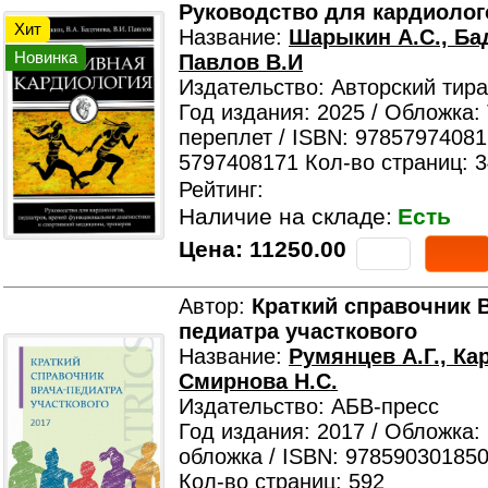
Руководство для кардиолог
Хит
Название:
Шарыкин А.С., Бад
Новинка
Павлов В.И
Издательство: Авторский тир
Год издания: 2025 / Обложка:
переплет / ISBN: 97857974081
5797408171 Кол-во страниц: 
Рейтинг:
Наличие на складе:
Есть
Цена:
11250.00
Автор:
Краткий справочник 
педиатра участкового
Название:
Румянцев А.Г., Ка
Смирнова Н.С.
Издательство: АБВ-пресс
Год издания: 2017 / Обложка:
обложка / ISBN: 978590301850
Кол-во страниц: 592