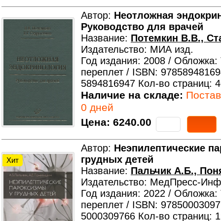
Автор:
Неотложная эндокри
Руководство для врачей
Название:
Потемкин В.В., Ст
Издательство: МИА изд.
Год издания: 2008 / Обложка:
переплет / ISBN: 97858948169
5894816947 Кол-во страниц: 
Наличие на складе:
Поставк
0 дней
Цена:
6240.00
Автор:
Неэпилептические па
грудных детей
Хит
Название:
Пальчик А.Б., Пон
Издательство: МедПресс-Ин
Год издания: 2022 / Обложка:
переплет / ISBN: 97850003097
5000309766 Кол-во страниц: 