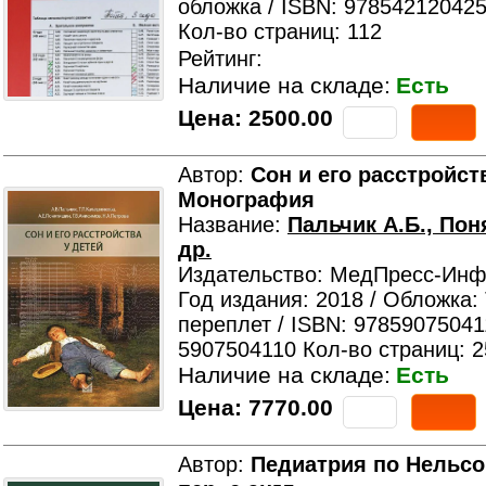
обложка / ISBN: 978542120425
Кол-во страниц: 112
Рейтинг:
Наличие на складе:
Есть
Цена:
2500.00
Автор:
Сон и его расстройств
Монография
Название:
Пальчик А.Б., Пон
др.
Издательство: МедПресс-Ин
Год издания: 2018 / Обложка:
переплет / ISBN: 97859075041
5907504110 Кол-во страниц: 2
Наличие на складе:
Есть
Цена:
7770.00
Автор:
Педиатрия по Нельсону