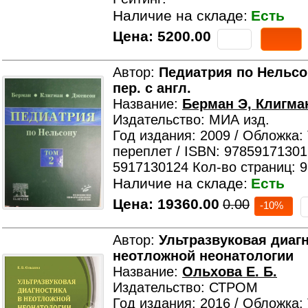
Наличие на складе:
Есть
Цена:
5200.00
Автор:
Педиатрия по Нельсону
пер. с англ.
Название:
Берман Э, Клигма
Издательство: МИА изд.
Год издания: 2009 / Обложка:
переплет / ISBN: 97859171301
5917130124 Кол-во страниц: 
Наличие на складе:
Есть
Цена:
19360.00
0.00
-10%
Автор:
Ультразвуковая диагно
неотложной неонатологии
Название:
Ольхова Е. Б.
Издательство: СТРОМ
Год издания: 2016 / Обложка: