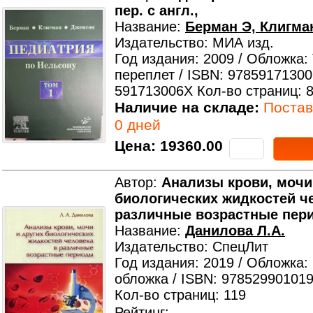
пер. с англ.,
Название:
Берман Э, Клигма
Издательство: МИА изд.
Год издания: 2009 / Обложка:
переплет / ISBN: 97859171300
591713006X Кол-во страниц: 
Наличие на складе:
Поставк
0 дней
Цена:
19360.00
Автор:
Анализы крови, мочи
биологических жидкостей ч
различные возрастные пер
Название:
Данилова Л.А.
Издательство: СпецЛит
Год издания: 2019 / Обложка:
обложка / ISBN: 978529901019
Кол-во страниц: 119
Рейтинг: