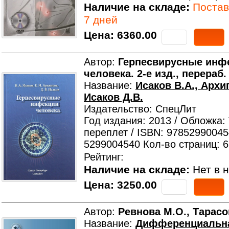
Наличие на складе:
Поставк
7 дней
Цена:
6360.00
Автор:
Герпесвирусные инф
человека. 2-е изд., перераб.
Название:
Исаков В.А., Архи
Исаков Д.В.
Издательство: СпецЛит
Год издания: 2013 / Обложка:
переплет / ISBN: 97852990045
5299004540 Кол-во страниц: 
Рейтинг:
Наличие на складе:
Нет в н
Цена:
3250.00
Автор:
Ревнова М.О., Тарасо
Название:
Дифференциальн