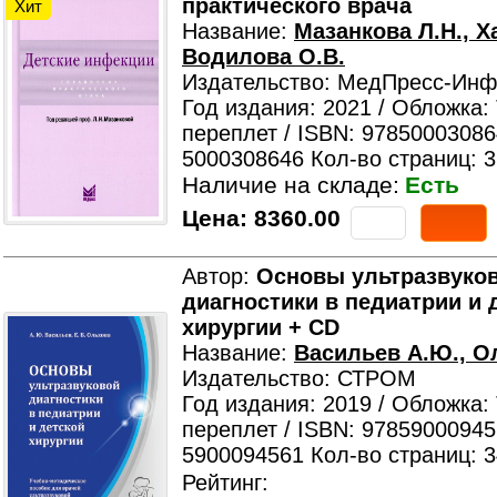
практического врача
Хит
Название:
Мазанкова Л.Н., Х
Водилова О.В.
Издательство: МедПресс-Ин
Год издания: 2021 / Обложка:
переплет / ISBN: 97850003086
5000308646 Кол-во страниц: 
Наличие на складе:
Есть
Цена:
8360.00
Автор:
Основы ультразвуко
диагностики в педиатрии и 
хирургии + CD
Название:
Васильев А.Ю., О
Издательство: СТРОМ
Год издания: 2019 / Обложка:
переплет / ISBN: 97859000945
5900094561 Кол-во страниц: 
Рейтинг: