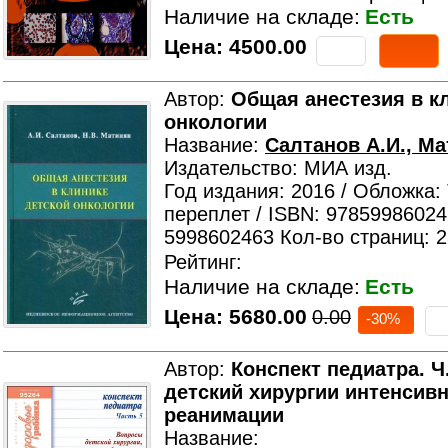
Наличие на складе:
Есть
Цена:
4500.00
Автор:
Общая анестезия в к
онкологии
Название:
Салтанов А.И., Ма
Издательство: МИА изд.
Год издания: 2016 / Обложка:
переплет / ISBN: 97859986024
5998602463 Кол-во страниц: 
Рейтинг:
Наличие на складе:
Есть
Цена:
5680.00
0.00
-30%
Автор:
Конспект педиатра. Ч
детский хирургии интенсивн
реанимации
Название: