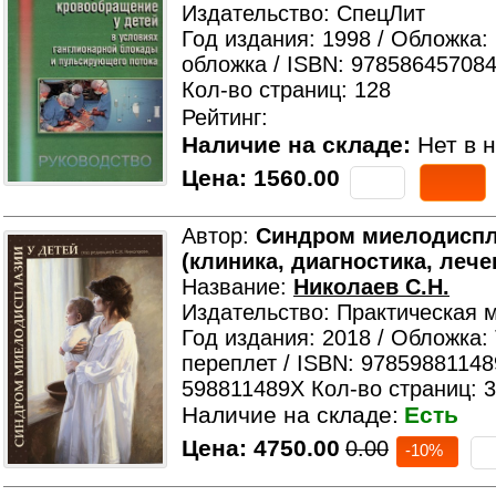
Издательство: СпецЛит
Год издания: 1998 / Обложка:
обложка / ISBN: 978586457084
Кол-во страниц: 128
Рейтинг:
Наличие на складе:
Нет в н
Цена:
1560.00
Автор:
Синдром миелодиспл
(клиника, диагностика, лече
Название:
Николаев С.Н.
Издательство: Практическая 
Год издания: 2018 / Обложка:
переплет / ISBN: 97859881148
598811489X Кол-во страниц: 
Наличие на складе:
Есть
Цена:
4750.00
0.00
-10%