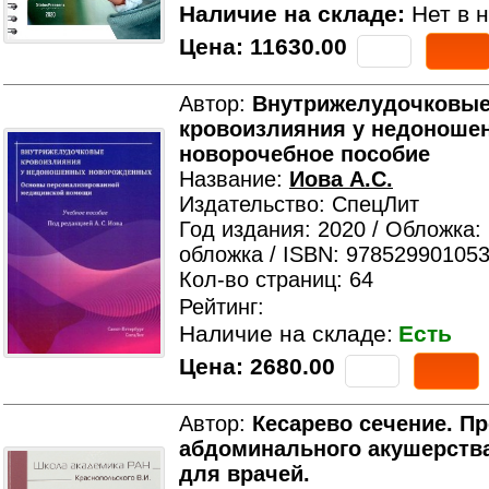
Наличие на складе:
Нет в н
Цена:
11630.00
Автор:
Внутрижелудочковы
кровоизлияния у недоноше
новорочебное пособие
Название:
Иова А.С.
Издательство: СпецЛит
Год издания: 2020 / Обложка:
обложка / ISBN: 978529901053
Кол-во страниц: 64
Рейтинг:
Наличие на складе:
Есть
Цена:
2680.00
Автор:
Кесарево сечение. П
абдоминального акушерства
для врачей.