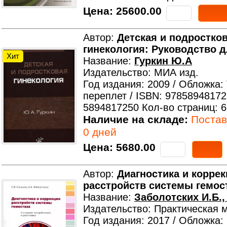
Цена:
25600.00
Автор:
Детская и подростко
гинекология: Руководство 
Хит
Название:
Гуркин Ю.А
Издательство: МИА изд.
Год издания: 2009 / Обложка:
переплет / ISBN: 97858948172
5894817250 Кол-во страниц: 
Наличие на складе:
Поставк
0 дней
Цена:
5680.00
Автор:
Диагностика и корре
расстройств системы гемос
Название:
Заболотских И.Б.,
Издательство: Практическая 
Год издания: 2017 / Обложка: