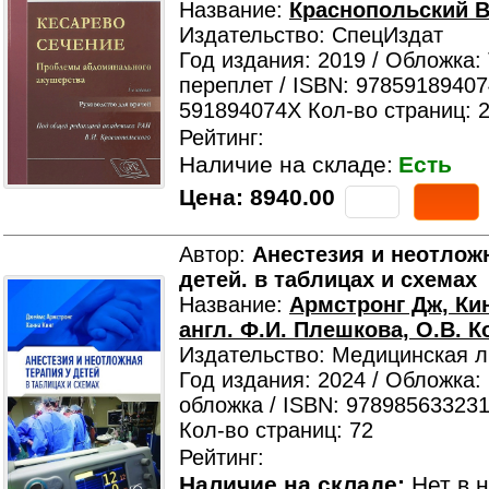
Название:
Краснопольский В
Издательство: СпецИздат
Год издания: 2019 / Обложка:
переплет / ISBN: 97859189407
591894074X Кол-во страниц: 
Рейтинг:
Наличие на складе:
Есть
Цена:
8940.00
Автор:
Анестезия и неотлож
детей. в таблицах и схемах
Название:
Армстронг Дж, Кин
англ. Ф.И. Плешкова, О.В. К
Издательство: Медицинская л
Год издания: 2024 / Обложка:
обложка / ISBN: 978985633231
Кол-во страниц: 72
Рейтинг:
Наличие на складе:
Нет в н