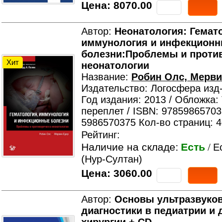
Цена:
8070.00
Автор:
Неонатология: Гемат
иммунология и инфекцион
болезни:Проблемы и проти
Хит
неонатологии
Название:
Робин Олс, Мерви
Издательство: Логосфера изд
Год издания: 2013 / Обложка:
переплет / ISBN: 97859865703
5986570375 Кол-во страниц: 
Рейтинг:
Наличие на складе:
Есть
/
Е
(Нур-Султан)
Цена:
3060.00
Автор:
Основы ультразвуко
диагностики в педиатрии и 