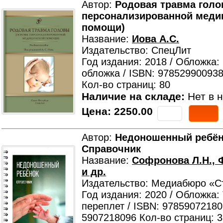
Автор:
Родовая травма голо
персонализированной меди
помощи)
Название:
Иова А.С.
Издательство: СпецЛит
Год издания: 2018 / Обложка:
обложка / ISBN: 978529900938
Кол-во страниц: 80
Наличие на складе:
Нет в н
Цена:
2250.00
Автор:
Недоношенный ребён
Справочник
Название:
Софронова Л.Н., 
и др.
Издательство: Медиабюро «С
Год издания: 2020 / Обложка:
переплет / ISBN: 97859072180
5907218096 Кол-во страниц: 