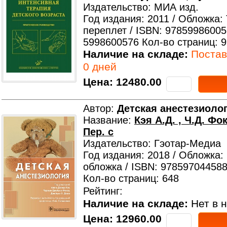
Издательство: МИА изд.
Год издания: 2011 / Обложка:
переплет / ISBN: 97859986005
5998600576 Кол-во страниц: 
Наличие на складе:
Поставк
0 дней
Цена:
12480.00
Автор:
Детская анестезиоло
Название:
Кэя А.Д. , Ч.Д. Фо
Пер. с
Издательство: Гэотар-Медиа
Год издания: 2018 / Обложка:
обложка / ISBN: 978597044588
Кол-во страниц: 648
Рейтинг:
Наличие на складе:
Нет в н
Цена:
12960.00