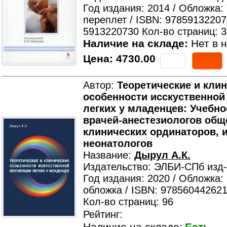
Год издания: 2014 / Обложка:
переплет / ISBN: 97859132207
5913220730 Кол-во страниц: 
Наличие на складе:
Нет в н
Цена:
4730.00
Автор:
Теоретические и кли
особенности исскуственной
легких у младенцев: Учебно
врачей-анестезиологов общ
клинических ординаторов, 
неонатологов
Название:
Дырул А.К.
Издательство: ЭЛБИ-СПб изд
Год издания: 2020 / Обложка:
обложка / ISBN: 978560442621
Кол-во страниц: 96
Рейтинг: