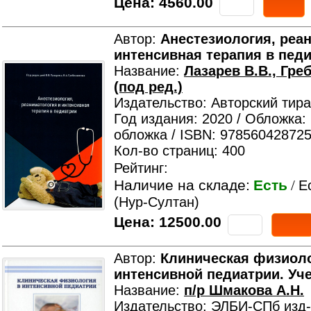
Цена:
4560.00
Автор:
Анестезиология, реа
интенсивная терапия в пед
Название:
Лазарев В.В., Гре
(под ред.)
Издательство: Авторский тир
Год издания: 2020 / Обложка:
обложка / ISBN: 978560428725
Кол-во страниц: 400
Рейтинг:
Наличие на складе:
Есть
/
Е
(Нур-Султан)
Цена:
12500.00
Автор:
Клиническая физиоло
интенсивной педиатрии. Уч
Название:
п/р Шмакова А.Н.
Издательство: ЭЛБИ-СПб изд