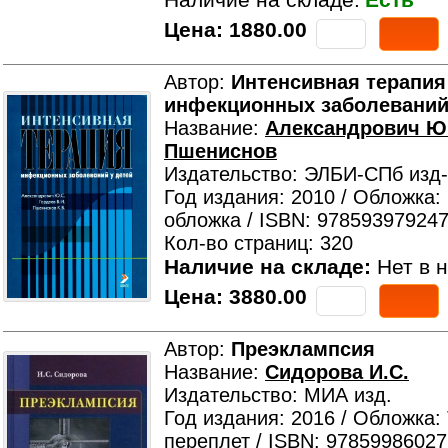
Наличие на складе:
Есть
Цена:
1880.00
Автор:
Интенсивная терапия
инфекционных заболеваний
Название:
Александрович Ю.
Пшениснов
Издательство: ЭЛБИ-СПб изд
Год издания: 2010 / Обложка:
обложка / ISBN: 978593979247
Кол-во страниц: 320
Наличие на складе:
Нет в н
Цена:
3880.00
Автор:
Преэклампсия
Название:
Сидорова И.С.
Издательство: МИА изд.
Год издания: 2016 / Обложка:
переплет / ISBN: 97859986027