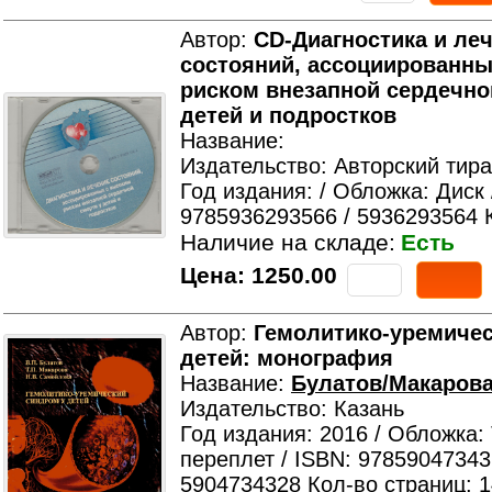
Автор:
CD-Диагностика и ле
состояний, ассоциированны
риском внезапной сердечно
детей и подростков
Название:
Издательство: Авторский тир
Год издания: / Обложка: Диск 
9785936293566 / 5936293564 
Наличие на складе:
Есть
Цена:
1250.00
Автор:
Гемолитико-уремичес
детей: монография
Название:
Булатов/Макаров
Издательство: Казань
Год издания: 2016 / Обложка:
переплет / ISBN: 97859047343
5904734328 Кол-во страниц: 