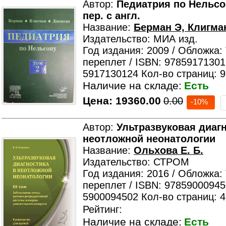
Автор:
Педиатрия по Нельсону
пер. с англ.
Название:
Берман Э, Клигма
Издательство: МИА изд.
Год издания: 2009 / Обложка:
переплет / ISBN: 97859171301
5917130124 Кол-во страниц: 
Наличие на складе:
Есть
Цена:
19360.00
0.00
-10%
Автор:
Ультразвуковая диагно
неотложной неонатологии
Название:
Ольхова Е. Б.
Издательство: СТРОМ
Год издания: 2016 / Обложка:
переплет / ISBN: 97859000945
5900094502 Кол-во страниц: 
Рейтинг:
Наличие на складе:
Есть