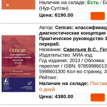
Наличие на складе:
Есть
/
Е
(Нур-Султан)
Цена:
6190.00
Автор:
Сепсис: классификац
диагностическая концепция 
Практическое руководство 3-
перераб.
Название:
Савельев В.С., Ге
Издательство: МИА изд.
Год издания: 2013 / Обложка:
переплет / ISBN: 97859986013
5998601300 Кол-во страниц: 
Рейтинг:
Наличие на складе:
Поставк
0 дней
Цена:
4380.00