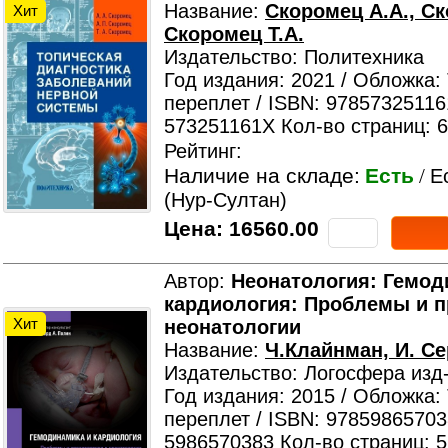
Название:
Скоромец А.А., Ск
Хит
Скоромец Т.А.
Издательство: Политехника
Год издания: 2021 / Обложка:
переплет / ISBN: 97857325116
573251161X Кол-во страниц: 
Рейтинг:
Наличие на складе:
Есть
/
Е
(Нур-Султан)
Цена:
16560.00
Автор:
Неонатология: Гемод
кардиология: Проблемы и п
Хит
неонатологии
Название:
Ч.Клайнман, И. С
Издательство: Логосфера изд
Год издания: 2015 / Обложка:
переплет / ISBN: 97859865703
5986570383 Кол-во страниц: 