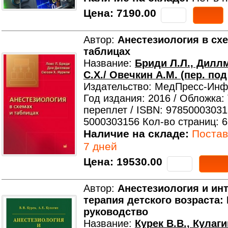
Цена:
7190.00
Автор:
Анестезиология в сх
таблицах
Название:
Бриди Л.Л., Дилл
С.Х./ Овечкин А.М. (пер. под
Издательство: МедПресс-Ин
Год издания: 2016 / Обложка:
переплет / ISBN: 97850003031
5000303156 Кол-во страниц: 
Наличие на складе:
Поставк
7 дней
Цена:
19530.00
Автор:
Анестезиология и ин
терапия детского возраста:
руководство
Название:
Курек В.В., Кулаги