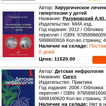
Автор:
Хирургическое лечен
гипертензии у детей
Название:
Разумовский А.Ю. 
Издательство: МИА изд.
Год издания: 2012 / Обложка:
переплет / ISBN: 97859986009
5998600916 Кол-во страниц: 
Наличие на складе:
Поставк
0 дней
Цена:
11520.00
Автор:
Детская нефрология
Название:
Сигел
Издательство: Практика
Год издания: 2006 / Обложка:
переплет / ISBN: 97858981606
5898160620 Кол-во страниц: 
Наличие на складе:
Нет в н