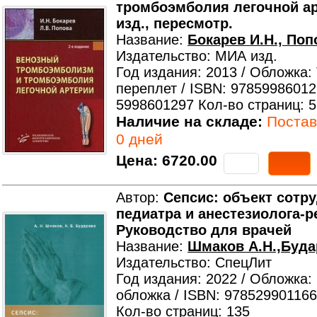
тромбоэмболия легочной арт
изд., пересмотр.
Название:
Бокарев И.Н., Поп
Издательство: МИА изд.
Год издания: 2013 / Обложка:
переплет / ISBN: 97859986012
5998601297 Кол-во страниц: 
Наличие на складе:
Поставк
0 дней
Цена:
6720.00
Автор:
Сепсис: объект сотр
педиатра и анестезиолога-р
Руководство для врачей
Название:
Шмаков А.Н.,Буда
Издательство: СпецЛит
Год издания: 2022 / Обложка:
обложка / ISBN: 978529901166
Кол-во страниц: 135