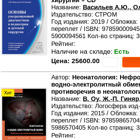
хирургии + CD
Название:
Васильев А.Ю., О
Издательство: СТРОМ
Год издания: 2019 / Обложка:
переплет / ISBN: 97859000945
5900094561 Кол-во страниц: 
Рейтинг:
Наличие на складе:
Есть
Цена:
25600.00
Автор:
Неонатология: Нефро
водно-электролитный обме
противоречия в неонатолог
Хит
Название:
В. Оу, Ж.-П. Гиня
Издательство: Логосфера изд
Год издания: 2015 / Обложка:
переплет / ISBN: 97859865704
5986570405 Кол-во страниц: 
Рейтинг: