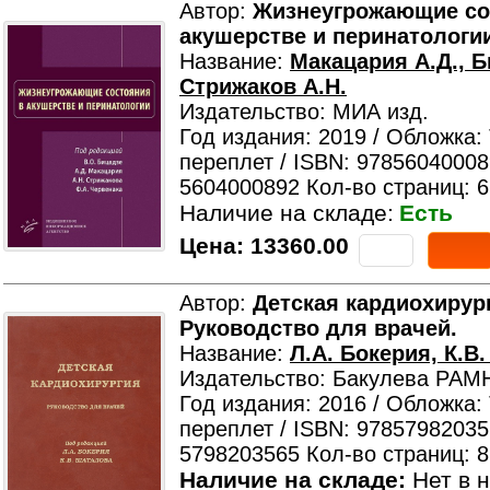
Автор:
Жизнеугрожающие со
акушерстве и перинатологи
Название:
Макацария А.Д., Б
Стрижаков А.Н.
Издательство: МИА изд.
Год издания: 2019 / Обложка:
переплет / ISBN: 97856040008
5604000892 Кол-во страниц: 
Наличие на складе:
Есть
Цена:
13360.00
Автор:
Детская кардиохирур
Руководство для врачей.
Название:
Л.А. Бокерия, К.В
Издательство: Бакулева РАМ
Год издания: 2016 / Обложка:
переплет / ISBN: 97857982035
5798203565 Кол-во страниц: 
Наличие на складе:
Нет в н