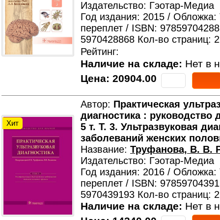
Издательство: Гэотар-Медиа
Год издания: 2015 / Обложка:
переплет / ISBN: 97859704288
5970428868 Кол-во страниц: 
Рейтинг:
Наличие на складе:
Нет в н
Цена:
20904.00
Автор:
Практическая ультра
диагностика : руководство д
Хит
5 т. Т. 3. Ультразвуковая ди
заболеваний женских полов
Название:
Труфанова, В. В. 
Издательство: Гэотар-Медиа
Год издания: 2016 / Обложка:
переплет / ISBN: 97859704391
5970439193 Кол-во страниц: 
Наличие на складе:
Нет в н