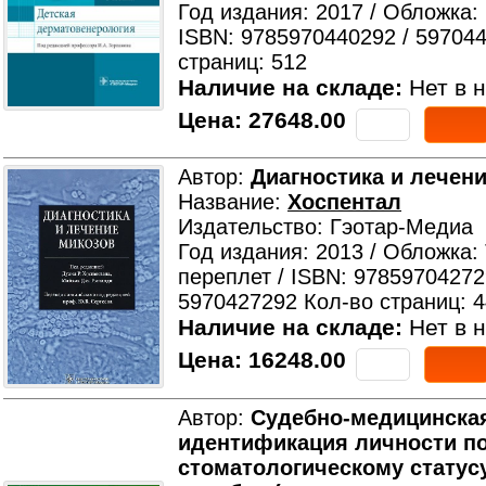
Год издания: 2017 / Обложка:
ISBN: 9785970440292 / 59704
страниц: 512
Наличие на складе:
Нет в н
Цена:
27648.00
Автор:
Диагностика и лечен
Название:
Хоспентал
Издательство: Гэотар-Медиа
Год издания: 2013 / Обложка:
переплет / ISBN: 97859704272
5970427292 Кол-во страниц: 
Наличие на складе:
Нет в н
Цена:
16248.00
Автор:
Судебно-медицинска
идентификация личности п
стоматологическому статус