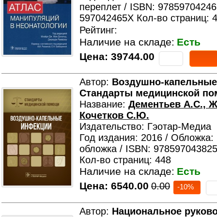
переплет / ISBN: 97859704246
597042465X Кол-во страниц: 
Рейтинг:
Наличие на складе:
Есть
Цена:
39744.00
Автор:
Воздушно-капельные
Стандарты медицинской п
Название:
Дементьев А.С., Ж
Кочетков С.Ю.
Издательство: Гэотар-Медиа
Год издания: 2016 / Обложка:
обложка / ISBN: 978597043825
Кол-во страниц: 448
Наличие на складе:
Есть
Цена:
6540.00
0.00
-10%
Автор:
Национальное руково