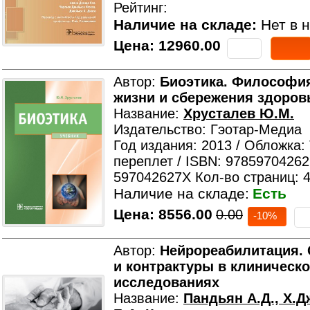
Рейтинг:
Наличие на складе:
Нет в н
Цена:
12960.00
Автор:
Биоэтика. Философи
жизни и сбережения здоров
Название:
Хрусталев Ю.М.
Издательство: Гэотар-Медиа
Год издания: 2013 / Обложка:
переплет / ISBN: 97859704262
597042627X Кол-во страниц: 
Наличие на складе:
Есть
Цена:
8556.00
0.00
-10%
Автор:
Нейрореабилитация. 
и контрактуры в клиническо
исследованиях
Название:
Пандьян А.Д., Х.Д