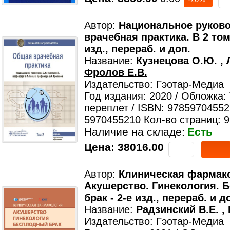
Автор:
Национальное руков
врачебная практика. В 2 тома
изд., перераб. и доп.
Название:
Кузнецова О.Ю. , 
Фролов Е.В.
Издательство: Гэотар-Медиа
Год издания: 2020 / Обложка:
переплет / ISBN: 97859704552
5970455210 Кол-во страниц: 
Наличие на складе:
Есть
Цена:
38016.00
Автор:
Клиническая фармак
Акушерство. Гинекология. 
брак - 2-е изд., перераб. и д
Название:
Радзинский В.Е. ,
Издательство: Гэотар-Медиа