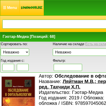
☰ Menu
Гэотар-Медиа [Позиций: 68]
Сортировать по:
Наличие на складе
Есть на скл
Год издания с:
Фильтр:
Автор:
Обследование в офт
Название:
Ляйтман М.В.; пер.
ред. Тахчиди Х.П.
Издательство: Гэотар-Медиа
Год издания: 2019 / Обложка:
обложка / ISBN: 978597045062