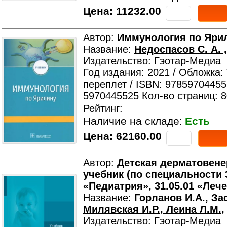
Цена:
11232.00
Автор:
Иммунология по Ярил
Название:
Недоспасов С. А. 
Издательство: Гэотар-Медиа
Год издания: 2021 / Обложка:
переплет / ISBN: 97859704455
5970445525 Кол-во страниц: 
Рейтинг:
Наличие на складе:
Есть
Цена:
62160.00
Автор:
Детская дерматовене
учебник (по специальности 
«Педиатрия», 31.05.01 «Леч
Название:
Горланов И.А., За
Милявская И.Р., Леина Л.М.,
Издательство: Гэотар-Медиа