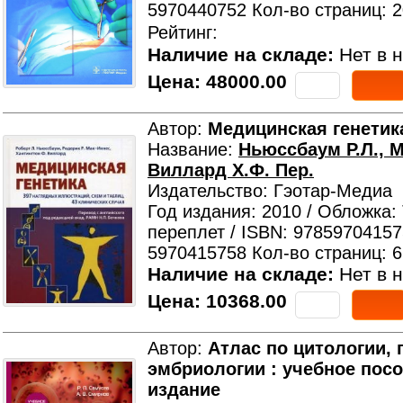
5970440752 Кол-во страниц: 
Рейтинг:
Наличие на складе:
Нет в н
Цена:
48000.00
Автор:
Медицинская генетик
Название:
Ньюссбаум Р.Л., М
Виллард Х.Ф. Пер.
Издательство: Гэотар-Медиа
Год издания: 2010 / Обложка:
переплет / ISBN: 97859704157
5970415758 Кол-во страниц: 
Наличие на складе:
Нет в н
Цена:
10368.00
Автор:
Атлас по цитологии, 
эмбриологии : учебное посо
издание