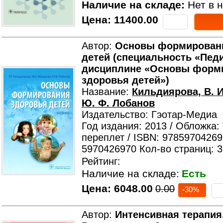
Наличие на складе:
Нет в н
Цена:
11400.00
Автор:
Основы формирован
детей (специальность «Пед
дисциплине «Основы форм
здоровья детей»)
Название:
Кильдиярова, В. И
Ю. Ф. Лобанов
Издательство: Гэотар-Медиа
Год издания: 2013 / Обложка:
переплет / ISBN: 97859704269
5970426970 Кол-во страниц: 
Рейтинг:
Наличие на складе:
Есть
Цена:
6048.00
0.00
-30%
Автор:
Интенсивная терапия