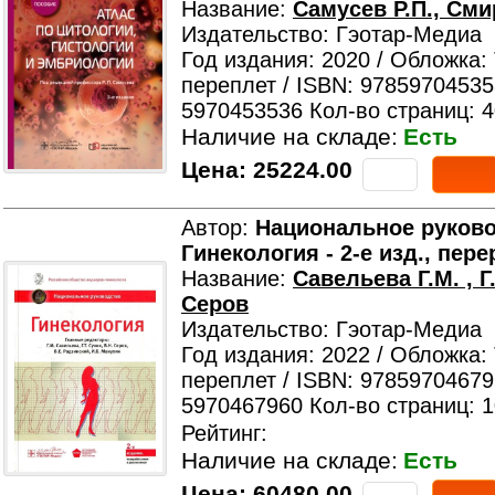
Название:
Самусев Р.П., Сми
Издательство: Гэотар-Медиа
Год издания: 2020 / Обложка:
переплет / ISBN: 97859704535
5970453536 Кол-во страниц: 
Наличие на складе:
Есть
Цена:
25224.00
Автор:
Национальное руково
Гинекология - 2-е изд., пере
Название:
Савельева Г.М. , Г.
Серов
Издательство: Гэотар-Медиа
Год издания: 2022 / Обложка:
переплет / ISBN: 97859704679
5970467960 Кол-во страниц: 
Рейтинг:
Наличие на складе:
Есть
Цена:
60480.00