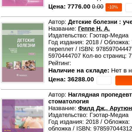
Цена:
7776.00
0.00
-10%
Автор:
Детские болезни : уч
Название:
Геппе Н. А.
Издательство: Гэотар-Медиа
Год издания: 2018 / Обложка:
переплет / ISBN: 97859704447
5970444707 Кол-во страниц: 
Рейтинг:
Наличие на складе:
Нет в н
Цена:
36288.00
Автор:
Наглядная пропедевт
стоматология
Название:
Филд Дж., Арутюн
Издательство: Гэотар-Медиа
Год издания: 2018 / Обложка:
обложка / ISBN: 978597044312