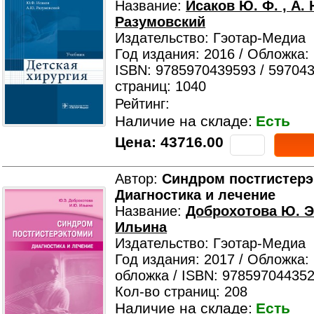
Название:
Исаков Ю. Ф. , А. 
Разумовский
Издательство: Гэотар-Медиа
Год издания: 2016 / Обложка:
ISBN: 9785970439593 / 59704
страниц: 1040
Рейтинг:
Наличие на складе:
Есть
Цена:
43716.00
Автор:
Синдром постгистерэ
Диагностика и лечение
Название:
Доброхотова Ю. Э.
Ильина
Издательство: Гэотар-Медиа
Год издания: 2017 / Обложка:
обложка / ISBN: 978597044352
Кол-во страниц: 208
Наличие на складе:
Есть