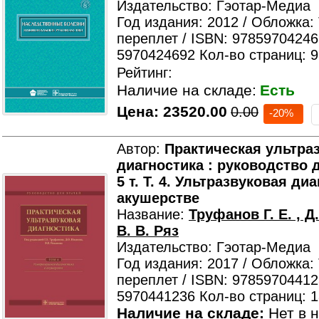
Издательство: Гэотар-Медиа
Год издания: 2012 / Обложка:
переплет / ISBN: 97859704246
5970424692 Кол-во страниц: 
Рейтинг:
Наличие на складе:
Есть
Цена:
23520.00
0.00
-20%
Автор:
Практическая ультра
диагностика : руководство д
5 т. Т. 4. Ультразвуковая ди
акушерстве
Название:
Труфанов Г. Е. , Д
В. В. Ряз
Издательство: Гэотар-Медиа
Год издания: 2017 / Обложка:
переплет / ISBN: 97859704412
5970441236 Кол-во страниц: 
Наличие на складе:
Нет в н