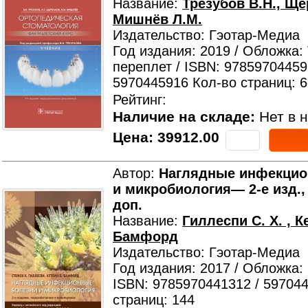
Название:
Трезубов В.Н., Ще
Мишнёв Л.М.
Издательство: Гэотар-Медиа
Год издания: 2019 / Обложка:
переплет / ISBN: 97859704459
5970445916 Кол-во страниц: 
Рейтинг:
Наличие на складе:
Нет в н
Цена:
39912.00
Автор:
Наглядные инфекцио
и микробиология— 2-е изд.,
доп.
Название:
Гиллеспи С. Х. , К
Бамфорд
Издательство: Гэотар-Медиа
Год издания: 2017 / Обложка:
ISBN: 9785970441312 / 59704
страниц: 144