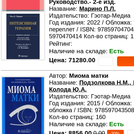
Руководство.- 2-е изд.
Название:
Марино П.Л.
Издательство: Гэотар-Медиа
Год издания: 2022 / Обложка:
переплет / ISBN: 97859704704
5970470414 Кол-во страниц: 
Рейтинг:
Наличие на складе:
Есть
Цена:
71280.00
Автор:
Миома матки
Название:
Подзолкова Н.М., 
Колода Ю.А.
Издательство: Гэотар-Медиа
Год издания: 2015 / Обложка:
обложка / ISBN: 978597043508
Кол-во страниц: 160
Наличие на складе:
Есть
Цена:
8856.00
0.00
-20%