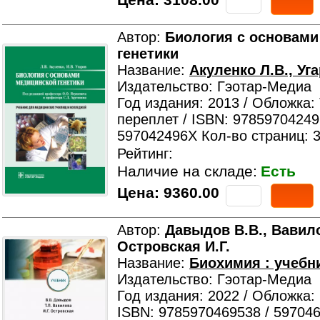
Автор:
Биология с основами
генетики
Название:
Акуленко Л.В., Уга
Издательство: Гэотар-Медиа
Год издания: 2013 / Обложка:
переплет / ISBN: 97859704249
597042496X Кол-во страниц: 
Рейтинг:
Наличие на складе:
Есть
Цена:
9360.00
Автор:
Давыдов В.В., Вавило
Островская И.Г.
Название:
Биохимия : учебн
Издательство: Гэотар-Медиа
Год издания: 2022 / Обложка:
ISBN: 9785970469538 / 59704