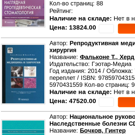
Кол-во страниц: 88
Рейтинг:
Наличие на складе:
Нет в н
Цена:
13824.00
Автор:
Репродуктивная меди
хирургия
Название:
Фальконе Т., Херд
Издательство: Гэотар-Медиа
Год издания: 2014 / Обложка:
переплет / ISBN: 97859704315
5970431559 Кол-во страниц: 
Наличие на складе:
Нет в н
Цена:
47520.00
Автор:
Национальное руково
Наследственные болезни C
Название:
Бочков, Гинтер