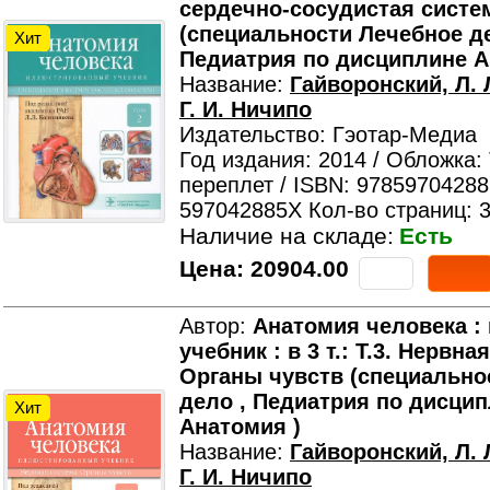
сердечно-сосудистая систе
(специальности Лечебное де
Хит
Педиатрия по дисциплине А
Название:
Гайворонский, Л. 
Г. И. Ничипо
Издательство: Гэотар-Медиа
Год издания: 2014 / Обложка:
переплет / ISBN: 97859704288
597042885X Кол-во страниц: 
Наличие на складе:
Есть
Цена:
20904.00
Автор:
Анатомия человека :
учебник : в 3 т.: Т.3. Нервна
Органы чувств (специально
дело , Педиатрия по дисци
Хит
Анатомия )
Название:
Гайворонский, Л. 
Г. И. Ничипо