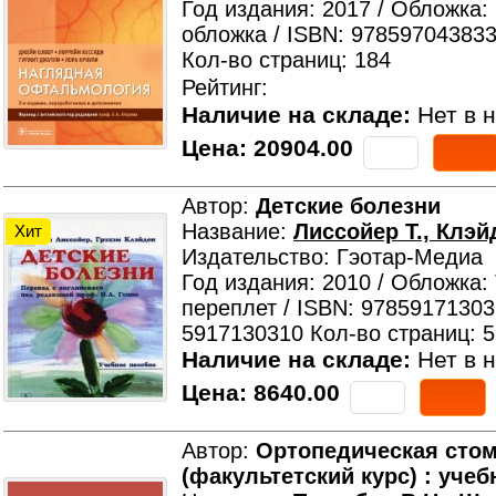
Год издания: 2017 / Обложка:
обложка / ISBN: 978597043833
Кол-во страниц: 184
Рейтинг:
Наличие на складе:
Нет в н
Цена:
20904.00
Автор:
Детские болезни
Название:
Лиссойер Т., Клэй
Хит
Издательство: Гэотар-Медиа
Год издания: 2010 / Обложка:
переплет / ISBN: 97859171303
5917130310 Кол-во страниц: 
Наличие на складе:
Нет в н
Цена:
8640.00
Автор:
Ортопедическая сто
(факультетский курс) : учеб