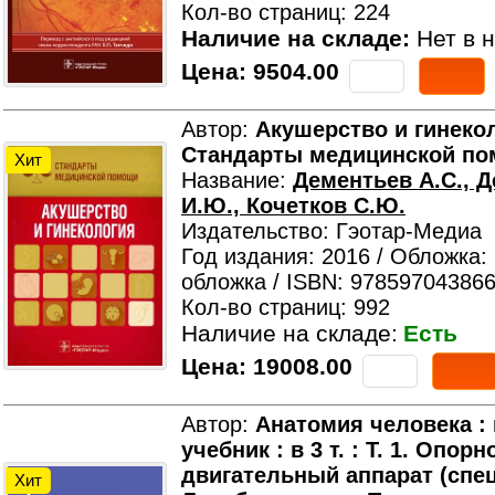
Кол-во страниц: 224
Наличие на складе:
Нет в н
Цена:
9504.00
Автор:
Акушерство и гинеко
Стандарты медицинской п
Хит
Название:
Дементьев А.С., 
И.Ю., Кочетков С.Ю.
Издательство: Гэотар-Медиа
Год издания: 2016 / Обложка:
обложка / ISBN: 978597043866
Кол-во страниц: 992
Наличие на складе:
Есть
Цена:
19008.00
Автор:
Анатомия человека :
учебник : в 3 т. : Т. 1. Опорн
двигательный аппарат (спе
Хит