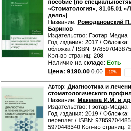
пособие (по специальностям
«Стоматология», 31.05.01 «
дело»)
Название:
Ромодановский П. О
Баринов
Издательство: Гэотар-Медиа
Год издания: 2017 / Обложка:
обложка / ISBN: 978597043875
Кол-во страниц: 208
Наличие на складе:
Есть
Цена:
9180.00
0.00
-10%
Автор:
Диагностика и лечен
стоматологического профил
Название:
Макеева И.М. и др
Издательство: Гэотар-Медиа
Год издания: 2019 / Обложка:
переплет / ISBN: 97859704485
5970448540 Кол-во страниц: 