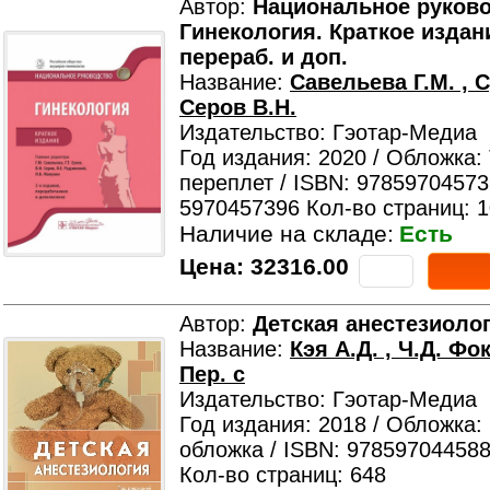
Автор:
Национальное руково
Гинекология. Краткое издание
перераб. и доп.
Название:
Савельева Г.М. , С
Серов В.Н.
Издательство: Гэотар-Медиа
Год издания: 2020 / Обложка:
переплет / ISBN: 97859704573
5970457396 Кол-во страниц: 
Наличие на складе:
Есть
Цена:
32316.00
Автор:
Детская анестезиоло
Название:
Кэя А.Д. , Ч.Д. Фо
Пер. с
Издательство: Гэотар-Медиа
Год издания: 2018 / Обложка:
обложка / ISBN: 978597044588
Кол-во страниц: 648