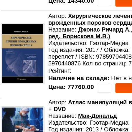
Цена:
14340.00
Автор:
Хирургическое лечен
врожденных пороков сердц
Название:
Джонас Ричард А.,
ред. Борискова М.В.)
Издательство: Гэотар-Медиа
Год издания: 2017 / Обложка:
переплет / ISBN: 97859704408
5970440876 Кол-во страниц: 
Рейтинг:
Наличие на складе:
Нет в н
Цена:
77760.00
Автор:
Атлас манипуляций в
+ DVD
Название:
Мак-Дональд
Издательство: Гэотар-Медиа
Год издания: 2013 / Обложка: