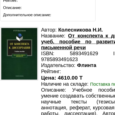
Рейтинг:
Описание:
Дополнительное описание:
Автор:
Колесникова Н.И.
Название:
От конспекта к д
учеб. пособие по разви
письменной речи
ISBN: 5893491629 ISB
9785893491623
Издательство:
Флинта
Рейтинг:
Цена: 4610.00 T
Наличие на складе:
Поставка п
Описание: Учебное пособи
умение создавать собственны
научные тексты (тезисы
аннотация, реферат, курсова
работы, диссертация). Авто