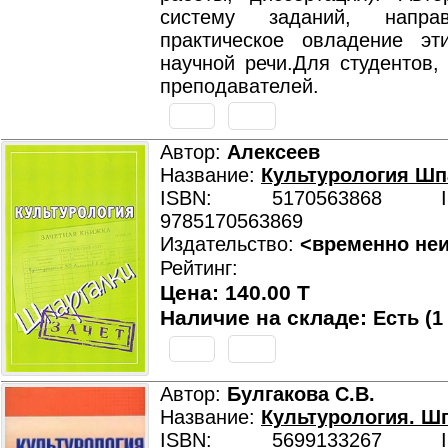
систему заданий, напра
практическое овладение э
научной речи.Для студентов,
преподавателей.
Автор:
Алексеев
Название:
Культурология Шп
ISBN: 5170563868 ISB
9785170563869
Издательство:
<временно не
Рейтинг:
Цена: 140.00 T
Наличие на складе:
Есть (1
Автор:
Булгакова С.В.
Название:
Культурология. Ш
ISBN: 5699133267 ISB