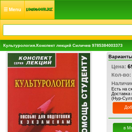
☰ Menu
Культурология.Конспект лекций Силичев 9785384003373
Варианты
6
Цена:
Кол-во:
Наличи
Есть на с
Доставка 
(Нур-Султ
Доб
в М