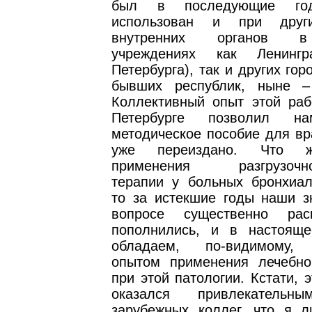
был в последующие го
использован и при друг
внутренних органов в
учреждениях как Ленингр
Петербурга), так и других гор
бывших республик, ныне –
Коллективный опыт этой раб
Петербурге позволил на
методическое пособие для вр
уже переиздано. Что ж
применения разгрузочно-
терапии у больных бронхиал
то за истекшие годы наши з
вопросе существенно ра
пополнились, и в настоящ
обладаем, по-видимому,
опытом применения лечебно
при этой патологии. Кстати, 
оказался привлекател
зарубежных коллег, что я л