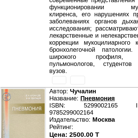
современные представления 
функционировании муко
клиренса, его нарушениях п
заболеваниях органов дыха
исследования; рассматриваю
лекарственные и нелекарстве
коррекции мукоцилиарного 
бронхолегочной патологии
широкого профиля, те
пульмонологов, студентов
вузов.
Автор:
Чучалин
Название:
Пневмония
ISBN: 5299002165 ISB
9785299002164
Издательство:
Москва
Рейтинг:
Цена: 2500.00 T