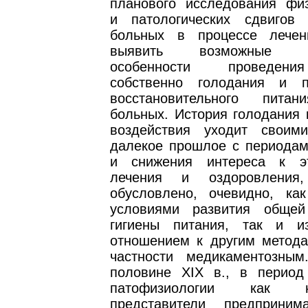
планового исследования физ
и патологических сдвигов
больных в процессе лечен
выявить возможные ме
особенности проведен
собственно голодания и п
восстановительного пит
больных. История голодания 
воздействия уходит своим
далекое прошлое с периода
и снижения интереса к э
лечения и оздоровления
обусловлено, очевидно, ка
условиями развития общей
гигиены питания, так и и
отношением к другим метода
частности медикаментозны
половине XIX в., в период
патофизиологии как 
представители предприним