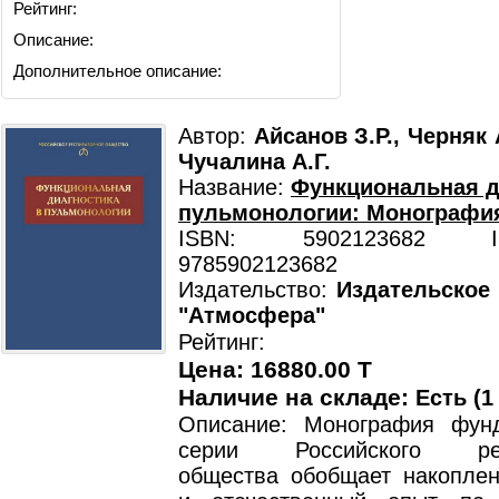
Рейтинг:
Описание:
Дополнительное описание:
Автор:
Айсанов З.Р., Черняк 
Чучалина А.Г.
Название:
Функциональная д
пульмонологии: Монографи
ISBN: 5902123682 ISB
9785902123682
Издательство:
Издательское
"Атмосфера"
Рейтинг:
Цена: 16880.00 T
Наличие на складе:
Есть (1
Описание: Монография фун
серии Российского респ
общества обобщает накопле