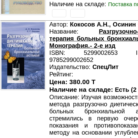
Наличие на складе:
Поставка п
Автор:
Кокосов А.Н., Осинин 
Название:
Разгрузочно
терапия больных бронхиал
Монография.- 2-е изд
ISBN: 5299002653 ISB
9785299002652
Издательство:
СпецЛит
Рейтинг:
Цена: 380.00 T
Наличие на складе:
Есть (2
Описание: Изучая возможност
метода разгрузочно диетичес
больных бронхиальной 
стремились в первую очер
показания и противопоказ
методу на основании углубле