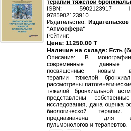
терапии тяжелой бронхиаль
ISBN: 5902123917 ISB
9785902123910
Издательство:
Издательское
"Атмосфера"
Рейтинг:
Цена: 11250.00 T
Наличие на складе:
Есть (б
Описание: В монографи
современные данные л
посвященные новым во
терапии тяжелой бронхиал
рассмотрены патогенетически
тяжелой бронхиальной аст
представлены собственные
исследования, дана оценка э
биологической терапии.
предназначена для алл
пульмонологов и терапевтов.