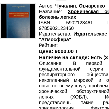
Автор:
Чучалин, Овчаренко
Название:
Хроническая об
болезнь легких
ISBN: 5902123461 ISB
9785902123460
Издательство:
Издательское
"Атмосфера"
Рейтинг:
Цена: 9000.00 T
Наличие на складе:
Есть (3
Описание: В первой м
фундаментальной серии 
респираторного общест
накопленный мировой и от
опыт по всему кругу проблем
хронической обструктивн
легких (ХОБЛ). Исч
представлены такие ра
эпидемиология, факто