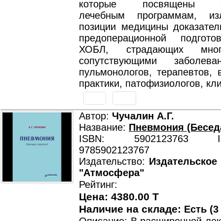
которые посвящены со
лечебным программам, и
позиции медицины доказатель
предоперационной подгото
ХОБЛ, страдающих много
сопутствующими заболев
пульмонологов, терапевтов, 
практики, патофизиологов, кл
Автор:
Чучалин А.Г.
Название:
Пневмония (Бесед
ISBN: 5902123763 ISB
9785902123767
Издательство:
Издательское
"Атмосфера"
Рейтинг:
Цена: 4380.00 T
Наличие на складе:
Есть (3