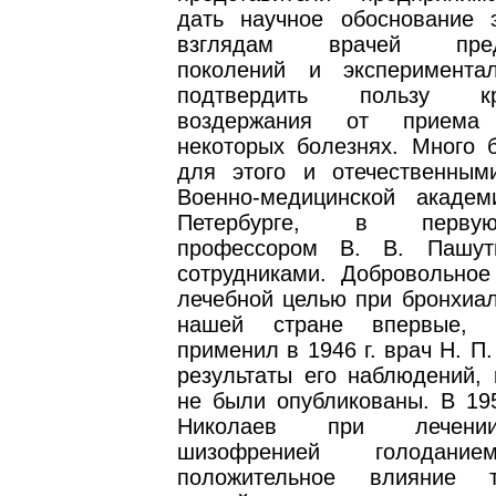
дать научное обоснование 
взглядам врачей пред
поколений и эксперимента
подтвердить пользу кра
воздержания от прием
некоторых болезнях. Много 
для этого и отечественны
Военно-медицинской акаде
Петербурге, в перву
профессором В. В. Пашу
сотрудниками. Добровольное
лечебной целью при бронхиал
нашей стране впервые, п
применил в 1946 г. врач Н. П.
результаты его наблюдений, 
не были опубликованы. В 195
Николаев при лечени
шизофренией голодани
положительное влияние 