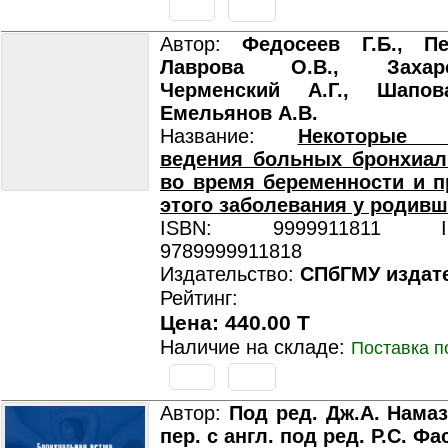
Автор:
Федосеев Г.Б., Пе
Лаврова О.В., Захар
Черменский А.Г., Шапов
Емельянов А.В.
Название:
Некоторые о
ведения больных бронхиал
во время беременности и 
этого заболевания у родивш
ISBN: 9999911811 ISB
9789999911818
Издательство:
СПбГМУ издат
Рейтинг:
Цена: 440.00 T
Наличие на складе:
Поставка п
Автор:
Под ред. Дж.А. Намаз
пер. с англ. под ред. Р.С. Фа