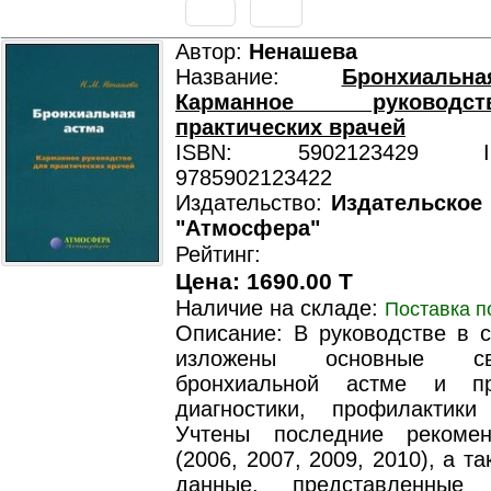
Автор:
Ненашева
Название:
Бронхиаль
Карманное руковод
практических врачей
ISBN: 5902123429 ISB
9785902123422
Издательство:
Издательское
"Атмосфера"
Рейтинг:
Цена: 1690.00 T
Наличие на складе:
Поставка п
Описание: В руководстве в 
изложены основные с
бронхиальной астме и п
диагностики, профилактик
Учтены последние рекоме
(2006, 2007, 2009, 2010), а т
данные, представленные