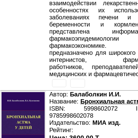
взаимодействии лекарствен
особенностях их исполь
заболеваниях печени и 
беременности и кормлен
представлена инфор
фармакоэпидемио
фармакоэкономике. Ру
предназначено для широкого 
интернистов, фармаце
работников, преподавателе
медицинских и фармацевтичес
Автор:
Балаболкин И.И.
Название:
Бронхиальная аст
ISBN: 5998602072 ISB
9785998602078
Издательство:
МИА изд.
Рейтинг:
Цена: 3600.00 T