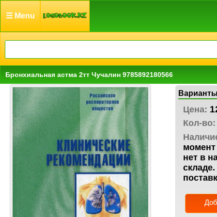
☰ Menu
Бронхиальная астма 2тт Чучалин 9785892180566
Варианты
1
Цена:
Кол-во:
Наличи
момент 
нет в н
складе.
поставк
Доб