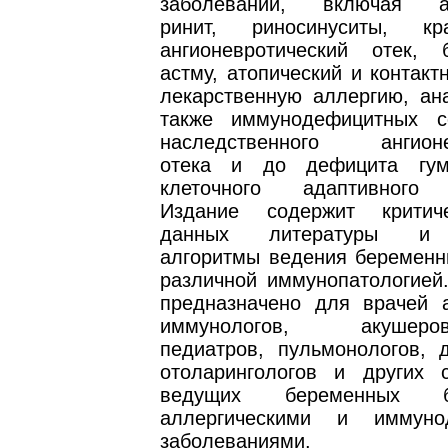
заболеваний, включая ал
ринит, риносинуситы, к
ангионевротический отек, 
астму, атопический и контакт
лекарственную аллергию, ан
также иммунодефицитных с
наследственного ангио­не
отека и до дефицита гум
клеточного адаптивного 
Издание содержит критич
данных литературы и 
алгоритмы ведения беременн
различной иммунопатологией.
предназначено для врачей а
иммунологов, акушеров-г
педиатров, пульмонологов, д
отоларингологов и других сп
ведущих беременных 
аллергическими и иммуно
заболеваниями.