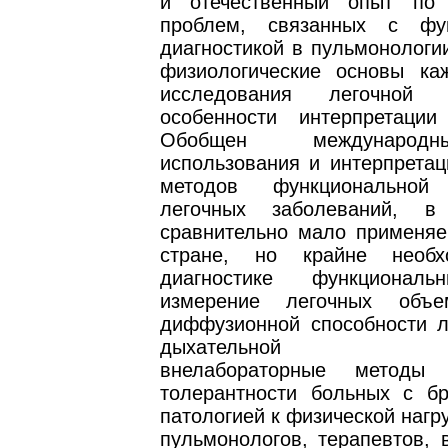
и отечественный опыт по 
проблем, связанных с фун
диагностикой в пульмонологи
физиологические основы ка
исследования легочной
особенности интерпретации 
Обобщен международ
использования и интерпретац
методов функциональной 
легочных заболеваний, 
сравнительно мало применя
стране, но крайне необ
диагностике функциональ
измерение легочных объе
диффузионной способности л
дыхательной муск
внелабораторные методы 
толерантности больных с бр
патологией к физической нагру
пульмонологов, терапевтов, 