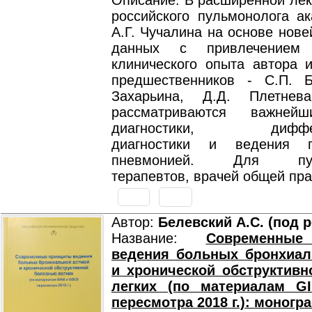
Описание: В расширенной лек
российского пульмонолога а
А.Г. Чучалина на основе нов
данных с привлечением 
клинического опыта автора и
предшественников - С.П. Б
Захарьина, Д.Д. Плетне
рассматриваются важней
диагностики, диффере
диагностики и ведения 
пневмонией. Для пуль
терапевтов, врачей общей пра
Автор:
Белевский А.С. (под р
Название:
Современны
ведения больных бронхиал
и хронической обструктив
легких (по материалам 
пересмотра 2018 г.): моногр