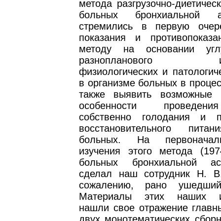
метода разгрузочно-диетичес
больных бронхиальной 
стремились в первую очер
показания и противопоказ
методу на основании угл
разнопланового исс
физиологических и патологич
в организме больных в процес
также выявить возможные 
особенности проведен
собственно голодания и п
восстановительного пит
больных. На первоначал
изучения этого метода (19
больных бронхиальной а
сделал наш сотрудник Н. В
сожалению, рано ушедши
Материалы этих наших и
нашли свое отражение главн
двух монотематических сборн