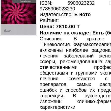
ISBN: 5906023232 ISB
9785906023230
Издательство:
Е-ното
Рейтинг:
Цена: 7810.00 T
Наличие на складе:
Есть (б
Описание: В краткое р
"Гинекология. Фармакотерапи
включены наиболее рацион
лечения заболеваний женс
сферы, рекомендованные з
отечественными професс
обществами и группами эксп
лечения сочетаются с
препаратов, самых распр
ошибок и способов их пред
коррекции. В руководст
изложены клинико-фармак
характеристики 