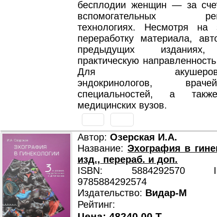
бесплодии женщин — за сче
вспомогательных репр
технологиях. Несмотря на 
переработку материала, авт
предыдущих изданиях,
практическую направленность
Для акушеров-гине
эндокринологов, врач
специальностей, а такж
медицинских вузов.
Автор:
Озерская И.А.
Название:
Эхография в гинек
изд., перераб. и доп.
ISBN: 5884292570 ISB
9785884292574
Издательство:
Видар-М
Рейтинг:
Цена: 48240.00 T