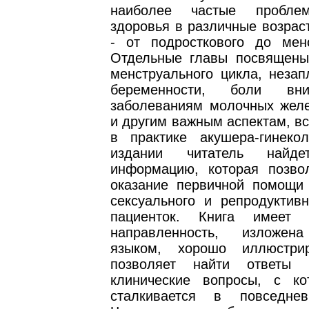
наиболее частые пробле
здоровья в различные возрас
- от подросткового до мено
Отдельные главы посвящен
менструального цикла, незап
беременности, боли вни
заболеваниям молочных желе
и другим важным аспектам, в
в практике акушера-гинеко
издании читатель найде
информацию, которая позво
оказание первичной помощи
сексуального и репродуктивн
пациенток. Книга имеет п
направленность, изложен
языком, хорошо иллюстри
позволяет найти ответы
клинические вопросы, с к
сталкивается в повседнев