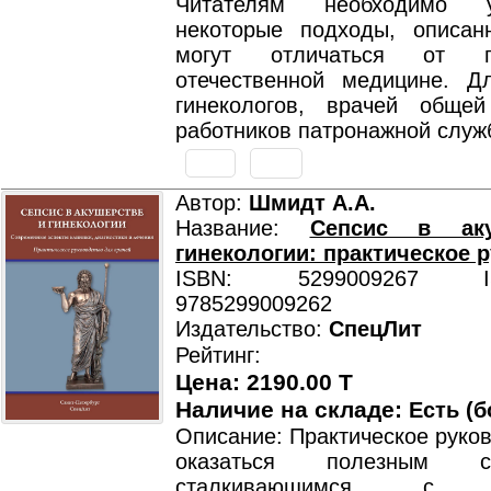
Читателям необходимо у
некоторые подходы, описан
могут отличаться от 
отечественной медицине. Д
гинекологов, врачей обще
работников патронажной служ
Автор:
Шмидт А.А.
Название:
Сепсис в ак
гинекологии: практическое 
ISBN: 5299009267 ISB
9785299009262
Издательство:
СпецЛит
Рейтинг:
Цена: 2190.00 T
Наличие на складе:
Есть (б
Описание: Практическое руко
оказаться полезным спе
сталкивающимся с п