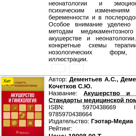
неонатологии и эмоци
психическим изменения
беременности и в послеродо
Особое внимание уделено 
методам медикаментозног
акушерстве и неонатологии
конкретные схемы терапи
нозологических форм,
иллюстрации.
Автор:
Дементьев А.С., Деме
Хит
Кочетков С.Ю.
Название:
Акушерство и г
Стандарты медицинской по
ISBN: 5970438669 ISB
9785970438664
Издательство:
Гэотар-Медиа
Рейтинг: