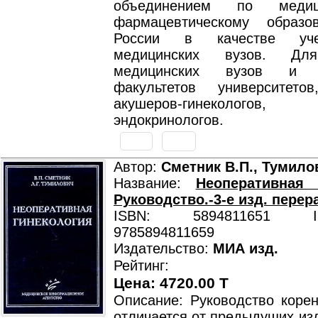
объединением по меди
фармацевтическому образо
России в качестве уч
медицинских вузов. Для
медицинских вузов и м
факультетов университет
акушеров-гинекологов,
эндокринологов.
Автор:
Сметник В.П., Тумило
Название:
Неоперативная 
Руководство.-3-е изд. перер
ISBN: 5894811651 ISB
9785894811659
Издательство:
МИА изд.
Рейтинг:
Цена: 4720.00 T
Описание: Руководство коре
отличается от предыдущих изд