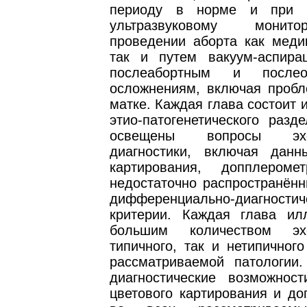
периоду в норме и при о
ультразвуковому монит
проведении аборта как медик
так и путем вакуум-аспира
послеабортным и послео
осложнениям, включая пробл
матке. Каждая глава состоит 
этио-патогенетического разд
освещены вопросы эхог
диагностики, включая данн
картирования, допплероме
недостаточно распространённ
дифференциально-диагностич
критерии. Каждая глава ил
большим количеством эх
типичного, так и нетипичног
рассматриваемой патологии
диагностические возможност
цветового картирования и до