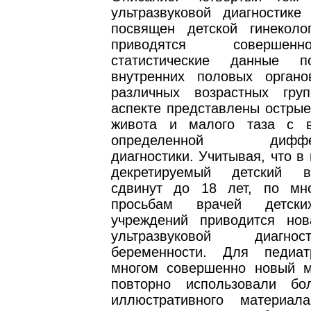
ультразвуковой диагностике
посвящен детской гинеколо
приводятся соверше
статистические данные 
внутренних половых орган
различных возрастных гру
аспекте представлены острые
живота и малого таза с в
определенной диффере
диагностики. Учитывая, что в
декретируемый детский 
сдвинут до 18 лет, по мн
просьбам врачей детски
учреждений приводится но
ультразвуковой диагн
беременности. Для педиа
многом совершенно новый 
повторно использовали бо
иллюстративного материал