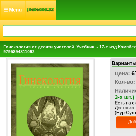
☰ Menu
Гинекология от десяти учителей. Учебник. - 17-е изд Кэмпбел
9795894811092
Варианты
6
Цена:
Кол-во:
Наличи
3-х шт.)
Есть на с
Доставка 
(Нур-Султ
Доб