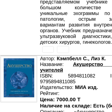
представляемом учебник
большом количестве п
уникальные эхограммы по
патологии, острым заб
вариантам развития внутре
органов. Учебник предназнач
ультразвуковой диагностики
детских хирургов, гинекологов
Автор:
Кэмпбелл С., Лиз К.
Название:
Акушерство
учителей
ISBN: 5894811082 ISB
9795894811085
Издательство:
МИА изд.
Рейтинг:
Цена: 7000.00 T
Наличие на складе:
Есть (б
Описание: «Акушерство