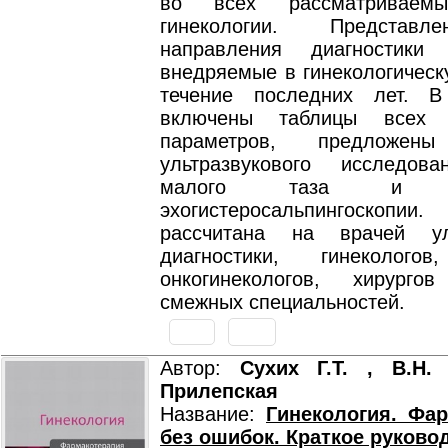
во всех рассматриваемы
гинекологии. Представ
направления диагностики
внедряемые в гинекологическ
течение последних лет. В
включены таблицы всех 
параметров, предложены
ультразвукового исследов
малого таза и пр
эхогистеросальпингоско
рассчитана на врачей уль
диагностики, гинекологов
онкогинекологов, хирург
смежных специальностей.
Автор:
Сухих Г.Т. , В.Н.
Прилепская
Название:
Гинекология. Фа
без ошибок. Краткое руково