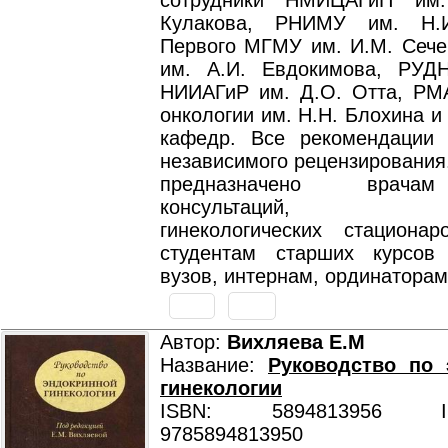
сотрудники НМИЦАГиП им.
Кулакова, РНИМУ им. Н.И
Первого МГМУ им. И.М. Сеч
им. А.И. Евдокимова, РУД
НИИАГиР им. Д.О. Отта, Р
онкологии им. Н.Н. Блохина и
кафедр. Все рекомендации
независимого рецензирования
предназначено врача
консультаций, пол
гинекологических стациона
студентам старших курсов
вузов, интернам, ординаторам
Автор:
Вихляева Е.М
Название:
Руководство по 
гинекологии
ISBN: 5894813956 ISB
9785894813950