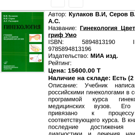
Автор:
Кулаков В.И, Серов В
А.С.
Название:
Гинекология Цве
гриф Умо
ISBN: 5894813190 ISB
9785894813196
Издательство:
МИА изд.
Рейтинг:
Цена: 15600.00 T
Наличие на складе:
Есть (2
Описание: Учебник напис
российскими гинекологами в с
программой курса гинек
медицинских вузов. Его
привязано к процессу
соответствующего курса. В к
последние достижения
диагностики и лечения на