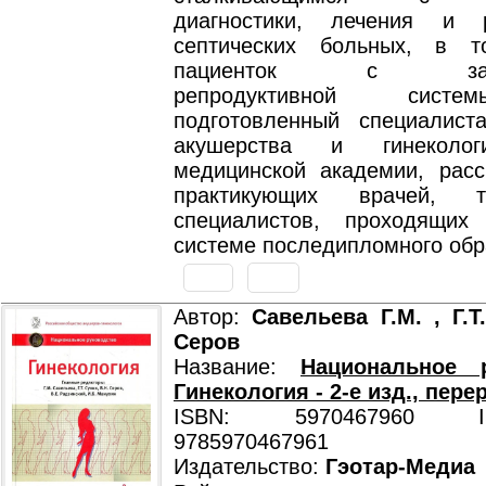
диагностики, лечения и р
септических больных, в 
пациенток с забол
репродуктивной систе
подготовленный специалис
акушерства и гинеколог
медицинской академии, расс
практикующих врачей,
специалистов, проходящих
системе последипломного обр
Автор:
Савельева Г.М. , Г.Т
Серов
Название:
Национальное р
Гинекология - 2-е изд., перер
ISBN: 5970467960 ISB
9785970467961
Издательство:
Гэотар-Медиа