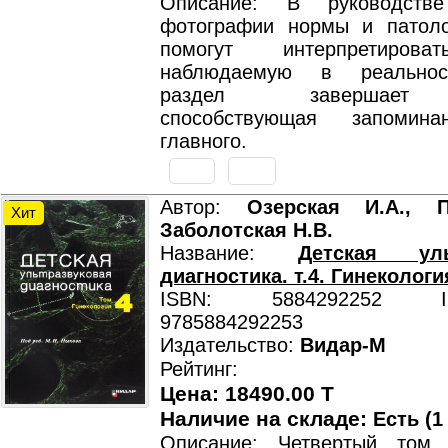
Описание: В руководств
фотографии нормы и патоло
помогут интерпретирова
наблюдаемую в реальнос
раздел завершает 
способствующая запомин
главного.
Автор:
Озерская И.А., 
Хит
Заболотская Н.В.
Название:
Детская уль
диагностика. т.4. Гинекологи
ISBN: 5884292252 ISB
9785884292253
Издательство:
Видар-М
Рейтинг:
Цена: 18490.00 T
Наличие на складе:
Есть (1
Описание: Четвертый том 