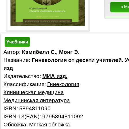
в М
Учебники
Автор:
Кэмпбелл С., Монг Э.
Название:
Гинекология от десяти учителей. Уч
изд
Издательство:
МИА изд.
Классификация:
Гинекология
Клиническая медицина
Медицинская литература
ISBN: 5894811090
ISBN-13(EAN): 9795894811092
Обложка: Мягкая обложка