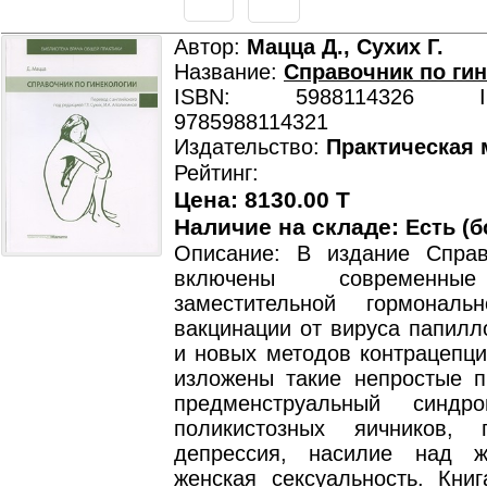
Автор:
Мацца Д., Сухих Г.
Название:
Справочник по ги
ISBN: 5988114326 ISB
9785988114321
Издательство:
Практическая
Рейтинг:
Цена: 8130.00 T
Наличие на складе:
Есть (б
Описание: В издание Спра
включены современны
заместительной гормональ
вакцинации от вируса папилл
и новых методов контрацепци
изложены такие непростые п
предменструальный синдр
поликистозных яичников, 
депрессия, насилие над 
женская сексуальность. Книг