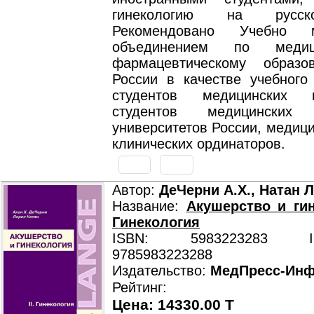
гинекологию на русск
Рекомендовано Учебно м
объединением по меди
фармацевтическому образо
России в качестве учебного
студентов медицинских 
студентов медицинских 
университетов России, медици
клинических ординаторов.
Автор:
ДеЧерни А.Х., Натан Л
Название:
Акушерство и гин
Гинекология
ISBN: 5983223283 ISB
9785983223288
Издательство:
МедПресс-Ин
Рейтинг:
Цена: 14330.00 T