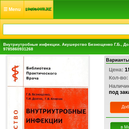
☰ Menu
Внутриутробные инфекции. Акушерство Безнощенко Г.Б., Дол
9785860931268
Варианты
1
Цена:
Кол-во:
Наличи
под зак
Доб
в М