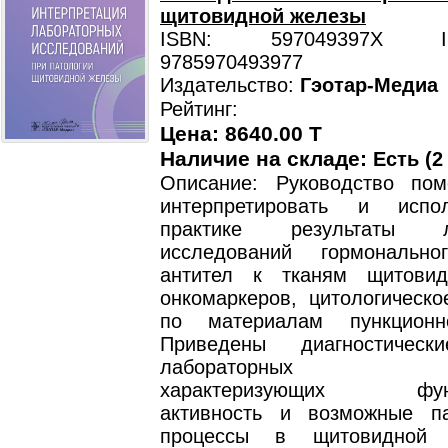
щитовидной железы
ISBN: 597049397X ISB
9785970493977
Издательство:
Гэотар-Медиа
Рейтинг:
Цена: 8640.00 T
Наличие на складе:
Есть (2
Описание: Руководство по
интерпретировать и испо
практике результаты ла
исследований гормонально
антител к тканям щитовид
онкомаркеров, цитологическо
по материалам пункционн
Приведены диагностическ
лабораторных пока
характеризующих функ
активность и возможные па
процессы в щитовидной 