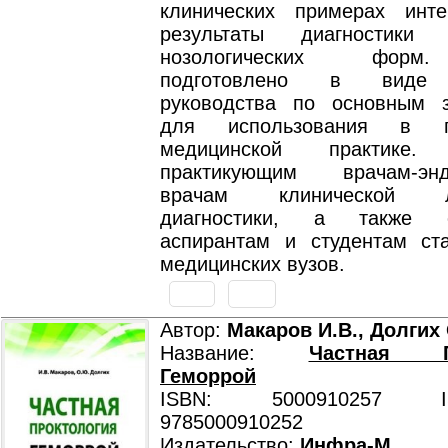
клинических примерах инте
результаты диагностики
нозологических форм
подготовлено в виде 
руководства по основным 
для использования в по
медицинской практике. 
практикующим врачам-эндо
врачам клинической ла
диагностики, а также о
аспирантам и студентам ст
медицинских вузов.
Автор:
Макаров И.В., Долгих
Название:
Частная Пр
Геморрой
ISBN: 5000910257 ISB
9785000910252
Издательство:
Инфра-М