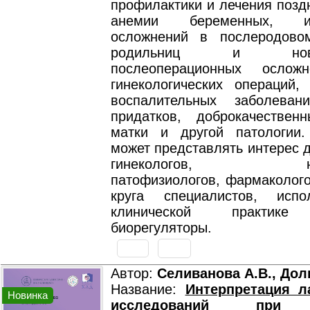
профилактики и лечения поздн
анемии беременных, ин
осложнений в послеродово
родильниц и новоро
послеоперационных ослож
гинекологических операций,
воспалительных заболева
придатков, доброкачествен
матки и другой патологии
может представлять интерес 
гинекологов, неона
патофизиологов, фармаколого
круга специалистов, исп
клинической практике
биорегуляторы.
Автор:
Селиванова А.В., Дол
Название:
Интерпретация л
Новинка
исследований при п