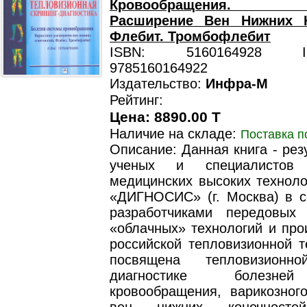
Кровообращения. Ва
Расширение Вен Нижних К
Флебит. Тромбофлебит
ISBN: 5160164928 ISB
9785160164922
Издательство:
Инфра-М
Рейтинг:
Цена: 8890.00 T
Наличие на складе:
Поставка п
Описание: Данная книга - рез
ученых и специалистов
медицинских высоких техноло
«ДИГНОСИС» (г. Москва) в с
разработчиками передовых
«облачных» технологий и про
российской тепловизионной т
посвящена тепловизионно
диагностике болезне
кровообращения, варикозног