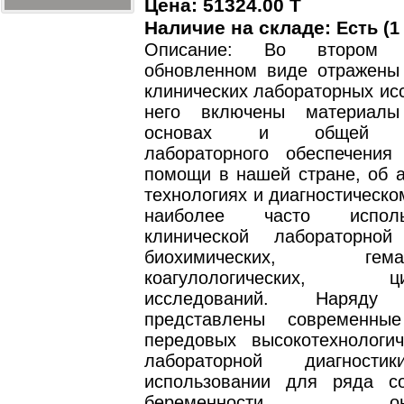
Цена: 51324.00 T
Наличие на складе:
Есть (1
Описание: Во втором 
обновленном виде отражены
клинических лабораторных ис
него включены материал
основах и общей ор
лабораторного обеспечения
помощи в нашей стране, об а
технологиях и диагностическ
наиболее часто испол
клинической лабораторной
биохимических, гематол
коагулологических, цит
исследований. Наря
представлены современн
передовых высокотехнологи
лабораторной диагнос
использовании для ряда с
беременности, онкол