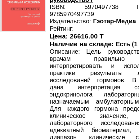
ISBN: 5970497738 ISB
9785970497739
Издательство:
Гэотар-Медиа
Рейтинг:
Цена: 26616.00 T
Наличие на складе:
Есть (1
Описание: Цель руководст
врачам правильно н
интерпретировать и испо
практике результаты ла
исследований гормонов. В
дана интерпретация с
эндокринолога лаборатор
назначаемым амбулаторным
Для каждого гормона пред
клиническое значение, 
лабораторного исследован
адекватный биоматериал, 
диапазон, клинические 