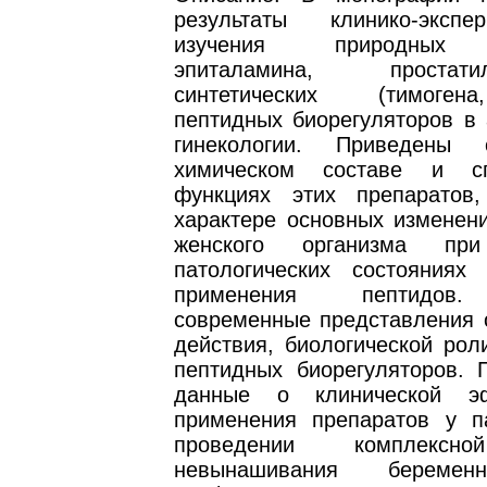
результаты клинико-экспер
изучения природных (
эпиталамина, проста
синтетических (тимоген
пептидных биорегуляторов в 
гинекологии. Приведены
химическом составе и сп
функциях этих препаратов
характере основных изменени
женского организма при
патологических состояния
применения пептидов.
современные представления 
действия, биологической рол
пептидных биорегуляторов. 
данные о клинической эф
применения препаратов у п
проведении комплексн
невынашивания беремен