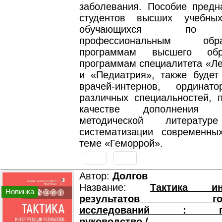
заболевания. Пособие предн
студентов высших учебных
обучающихся по 
профессиональным образ
программам высшего обр
программам специалитета «Ле
и «Педиатрия», также будет
врачей-интернов, ординат
различных специальностей, п
качестве дополнения 
методической литерат
систематизации современн
теме «Геморрой».
Автор:
Долгов
Название:
Тактика инт
Новинка
результатов горм
исследований : пра
руководство /