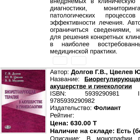
внедряемых в клиническую 
диагностики, мониторин
патологических процесс
эффективности лечения. Авт
ограничиться сведениями, 
для решения конкретных клин
в наиболее востребованн
медицинской практики.
Автор:
Долгов Г.В., Цвелев Ю
Название:
Биорегулирующа
акушерстве и гинекологии
ISBN: 5939290981 ISB
9785939290982
Издательство:
Фолиант
Рейтинг:
Цена: 630.00 T
Наличие на складе:
Есть (б
Описание: В монографии п