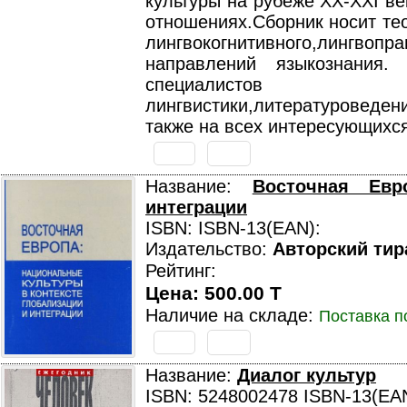
культуры на рубеже XX-XXI ве
отношениях.Сборник носит те
лингвокогнитивного,лингвопр
направлений языкознания.
специа
лингвистики,литературоведени
также на всех интересующихс
Название:
Восточная Евр
интеграции
ISBN: ISBN-13(EAN):
Издательство:
Авторский тир
Рейтинг:
Цена: 500.00 T
Наличие на складе:
Поставка п
Название:
Диалог культур
ISBN: 5248002478 ISBN-13(EA