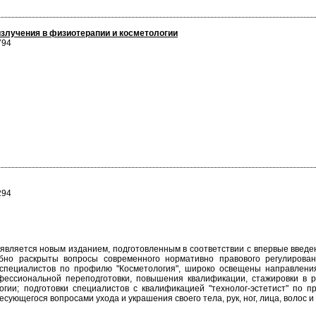
злучения в физиотерапии и косметологии
794
294
 является новым изданием, подготовленным в соответствии с впервые введе
бно раскрыты вопросы современного нормативно правового регулирова
специалистов по профилю "Косметология", широко освещены направления
ессиональной переподготовки, повышения квалификации, стажировки в рам
огии; подготовки специалистов с квалификацией "технолог-эстетист" по 
сующегося вопросами ухода и украшения своего тела, рук, ног, лица, волос и 