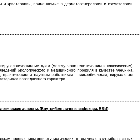
и и криотерапии, применяемые в дерматовенерологии и косметологии.
ирусологическим методам (молекулярно-генетическим и классическим).
ведений биологического и медицинского профиля в качестве учебника,
, практическим и научным работникам – микробиологам, вирусологам,
материала повседневного характера.
иологические аспекты. (Внутрибольничные инфекции. ВБИ)
еским проявлениям оппортунистических, в том числе внутрибольничных,