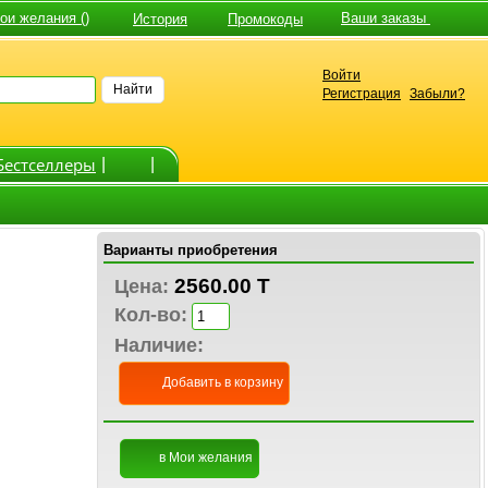
и желания ()
Ваши заказы
История
Промокоды
Войти
Найти
Регистрация
Забыли?
Бестселлеры
|
|
Варианты приобретения
2560.00 T
Цена:
Кол-во:
Наличие:
Добавить в корзину
в Мои желания