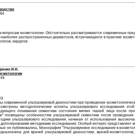
оводство
194
м вопросам косметологии. Обстоятельно рассматриваются современные пре
ы наиболее распространенных дерматозов, встречающихся в практике космет
логов, хирургов
ренко И.Н.
осметологии
649
.)
ы современной ультразвуковой диагностики при проведении косметологичес
ссмотрены методологические аспекты ультразвукового исследования это
едующего понимания семиотики состояния мягких тканей лица после пр
ии" посвящены особенностям ультразвуковой семиотики после проведения
дики ультразвукового исследования, начиная от использования высокочас
и допплеровскими методиками исследования. Особый интерес представляет м
ные не публиковались. Монография "Ультразвуковое исследование в космето
едназначена для врачей ультразвуковой диагностики, врачей-косметологов