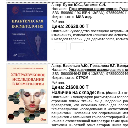
Автор:
Бутов Ю.С., Ахтямов С.Н.
Название:
Практическая косметология: Рук
ISBN: 599860119X ISBN-13(EAN): 9785998601
Издательство:
МИА изд.
Рейтинг:
Цена: 20630.00 T
Описание: Руководство посвящено актуальны
изменениях, излагаются клинические аспект
и методов терапии. Для дерматологов, космето
Автор:
Васильев А.Ю., Привалова Е.Г., Бонда
Название:
Ультразвуковое исследование в к
ISBN: 5900094642 ISBN-13(EAN): 9785900094
Издательство:
СТРОМ
Рейтинг:
Цена: 21600.00 T
Наличие на складе:
Есть (более 3-х шт
Описание: В монографии рассмотрены вопрос
строения мягких тканей лица, подробно ра
препаратов, что особенно важно для посл
"Ультразвуковое исследование в косметолог
пациентами. Показаны все современные мето
пациентов и заканчивая соноэластографией 
Ранее в отечественной литературе такие дан
заключен 10-летний опыт авторов. Книга пр