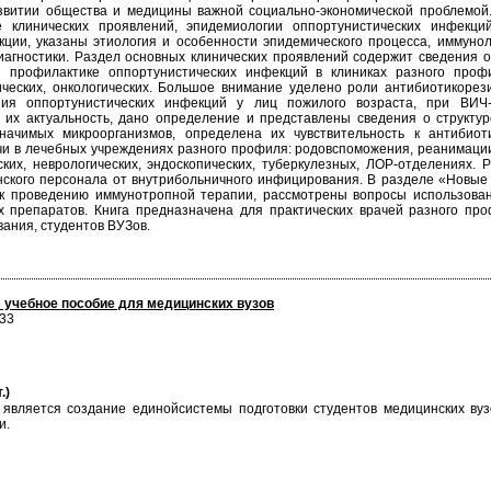
витии общества и медицины важной социально-экономической проблемой.
е клинических проявлений, эпидемиологии оппортунистических инфекц
ции, указаны этиология и особенности эпидемического процесса, иммуно
иагностики. Раздел основных клинических проявлений содержит сведения о
и профилактике оппортунистических инфекций в клиниках разного профил
гических, онкологических. Большое внимание уделено роли антибиотикоре
ния оппортунистических инфекций у лиц пожилого возраста, при ВИ
 их актуальность, дано определение и представлены сведения о структу
значимых микроорганизмов, определена их чувствительность к антибио
и в лечебных учреждениях разного профиля: родовспоможения, реанимации (в
ских, неврологических, эндоскопических, туберкулезных, ЛОР-отделениях
ского персонала от внутрибольничного инфицирования. В разделе «Новые
к проведению иммунотропной терапии, рассмотрены вопросы использован
 препаратов. Книга предназначена для практических врачей разного про
ания, студентов ВУЗов.
 учебное пособие для медицинских вузов
333
.)
 является создание единойсистемы подготовки студентов медицинских ву
и.