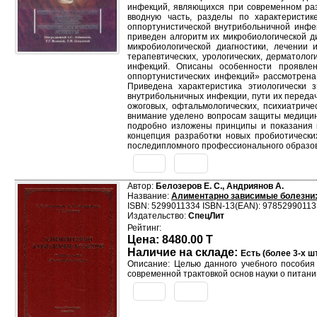
инфекций, являющихся при современном раз
вводную часть, разделы по характеристик
оппортунистической внутрибольничной инфек
приведен алгоритм их микробиологической д
микробиологической диагностики, лечении 
терапевтических, урологических, дерматоло
инфекций. Описаны особенности проявле
оппортунистических инфекций» рассмотрена
Приведена характеристика этиологически 
внутрибольничных инфекции, пути их передач
ожоговых, офтальмологических, психиатриче
внимание уделено вопросам защиты медицин
подробно изложены принципы и показания 
концепция разработки новых пробиотических
последипломного профессионального образов
Автор:
Белозеров Е. С., Андриянов А.
Название:
Алиментарно зависимые болезни:
ISBN: 5299011334 ISBN-13(EAN): 9785299011
Издательство:
СпецЛит
Рейтинг:
Цена: 8480.00 T
Наличие на складе:
Есть (более 3-х шт
Описание: Целью данного учебного пособия
современной трактовкой основ науки о питани