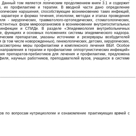
 Данный том является логическим продолжением книги 3.1 и содержит
ий, их профилактике и терапии. В вводной части дано определение
логические нарушения, способствующие возникновению таких инфекций,
 характере и формах течения, этиологии, методах и этапах проведения
я - хирургических, травматолого-ортопедических, стоматологических,
зистентных форм микроорганизмов в возникновении внутригоспитальных
Ч-инфекции и СПИДе. В разделе «Эпидемиология внутрибольничных
ре, функциях и основных положениях системы эпидемического надзора.
тическим препаратам, указаны источники и резервуары возбудителей
 том числе новорожденных), гинекологических, детских, хирургических,
. Рассмотрены меры профилактики и комплексного лечения ВБИ. Особое
 направления в терапии и профилактике оппортунистических инфекций»
ия препаратов-пребиотиков для лечения и профилактики, предложена
филя, научных работников, преподавателей вузов, учащихся в системе
зов по вопросам нутрициологии и ознакомление практикующих врвчей с