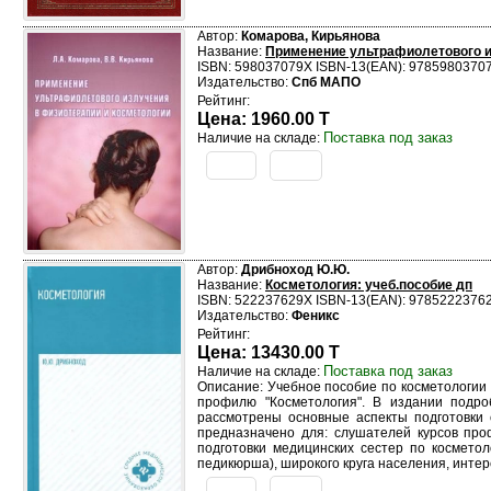
Автор:
Комарова, Кирьянова
Название:
Применение ультрафиолетового и
ISBN: 598037079X ISBN-13(EAN): 9785980370
Издательство:
Спб МАПО
Рейтинг:
Цена: 1960.00 T
Поставка под заказ
Наличие на складе:
Автор:
Дрибноход Ю.Ю.
Название:
Косметология: учеб.пособие дп
ISBN: 522237629X ISBN-13(EAN): 9785222376
Издательство:
Феникс
Рейтинг:
Цена: 13430.00 T
Поставка под заказ
Наличие на складе:
Описание: Учебное пособие по косметологии
профилю "Косметология". В издании подро
рассмотрены основные аспекты подготовки 
предназначено для: слушателей курсов проф
подготовки медицинских сестер по косметол
педикюрша), широкого круга населения, интере