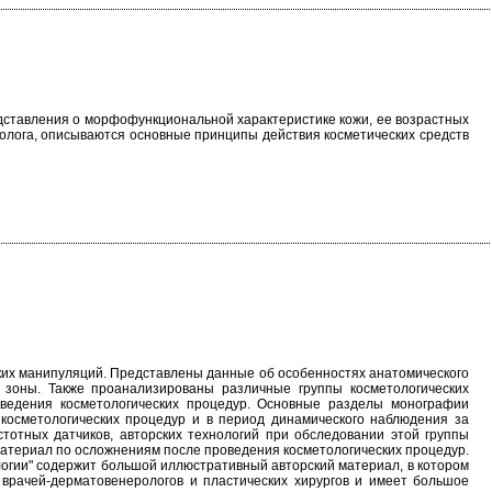
дставления о морфофункциональной характеристике кожи, ее возрастных
олога, описываются основные принципы действия косметических средств
ких манипуляций. Представлены данные об особенностях анатомического
й зоны. Также проанализированы различные группы косметологических
оведения косметологических процедур. Основные разделы монографии
 косметологических процедур и в период динамического наблюдения за
тотных датчиков, авторских технологий при обследовании этой группы
атериал по осложнениям после проведения косметологических процедур.
логии" содержит большой иллюстративный авторский материал, в котором
, врачей-дерматовенерологов и пластических хирургов и имеет большое