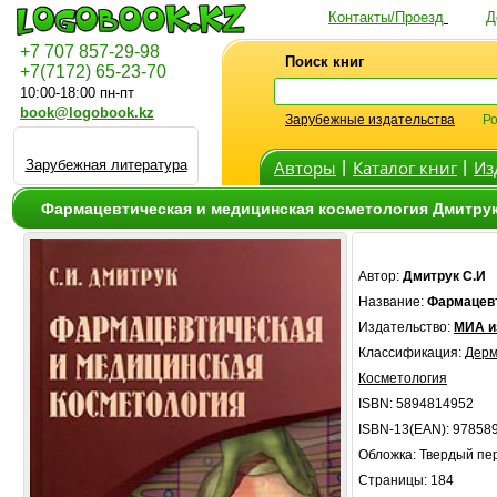
Контакты/Проезд
Д
+7 707 857-29-98
Поиск книг
+7(7172) 65-23-70
10:00-18:00 пн-пт
book@logobook.kz
Зарубежные издательства
Ро
Зарубежная литература
Авторы
Каталог книг
Из
|
|
Фармацевтическая и медицинская косметология Дмитрук
Автор:
Дмитрук С.И
Название:
Фармацевт
Издательство:
МИА и
Классификация:
Дерм
Косметология
ISBN: 5894814952
ISBN-13(EAN): 97858
Обложка: Твердый пе
Страницы: 184