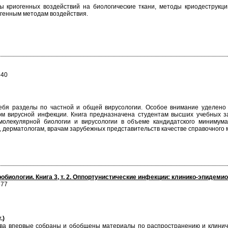
 криогенных воздействий на биологические ткани, методы криодеструкци
огенным методам воздействия.
640
ебя разделы по частной и общей вирусологии. Особое внимание уделено в
м вирусной инфекции. Книга предназначена студентам высших учебных за
молекулярной биологии и вирусологии в объеме кандидатского минимума
 дерматологам, врачам зарубежных представительств качестве справочного 
обиологии. Книга 3, т. 2. Оппортунистические инфекции: клинико-эпидем
577
.)
дства впервые собраны и обобщены материалы по распространению и клинич