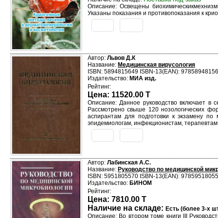
Описание: Освещены биохимическикмехнизмы
Указаны показания и противопоказания к кри
Автор:
Львов Д.К
Название:
Медицинская вирусология
ISBN: 5894815649 ISBN-13(EAN): 9785894815
Издательство:
МИА изд.
Рейтинг:
Цена: 11520.00 T
Описание: Данное руководство включает в с
Рассмотрено свыше 120 нозологических фор
аспирантам для подготовки к экзамену по 
эпидемиологам, инфекционистам, терапевтам,
Автор:
Лабинская А.С.
Название:
Руководство по медицинской микр
ISBN: 5951805570 ISBN-13(EAN): 9785951805
Издательство:
БИНОМ
Рейтинг:
Цена: 7810.00 T
Наличие на складе:
Есть (более 3-х шт
Описание: Во втором томе книги III Руково