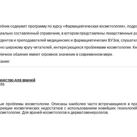
ебник содержит программу по курсу «Фармацевтическая косметология», под
циально составленный справочник, в котором представлены лекарственные 
тудентов и преподавателей медицинских и фармацевтических ВУЗов, слушател
о широкому кругу читателей, интересующихся проблемами косметологии. Книг
 личное обаяние имеют огромное значение в современном мире.
сание:
водство для врачей
286
ые проблемы косметологии. Описаны наиболее часто встречающиеся в пра
екции косметических недостатков с использованием новейших технологий
метологии. Для врачей-косметологов и дерматовенерологов.