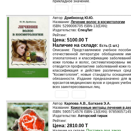
прикладное значение.
Автор:
Дрибноход Ю.Ю.
Название:
Лечение волос в косметологии
ISBN: 5299006705 ISBN-13(EAN):
Издательство:
СпецЛит
Рейтинг:
Цена: 5100.00 T
Наличие на складе:
Есть (1 шт.)
Описание: Представляемое учебное пособи
отечественной литературе обобщением им
этиопатогенез и классификацию заболеваний
кожи головы и волос, систематизированы м
отводится профилактике заболеваний кожи го
классификация и действие различных сре
"Косметология", новые стандарты оснащения
обязанности. Издание предназначено для вр
курсантов медицинских вузов и средних учеб
всех заинтересованных лиц.
Автор:
Карпова А.В., Баткаев Э.А.
Название:
Криогенные методы лечения в де
ISBN: 5905714576 ISBN-13(EAN): 9785905714
Издательство:
Авторский тираж
Рейтинг:
Цена: 2810.00 T
Поставка под заказ
Наличие на складе: