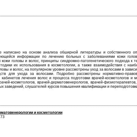
е написано на основе анализа обширной литературы и собственного о
еющейся информации по лечению больных с заболеваниями кожи голов
 кожи головы и волос, принципы синдромно-патогенетического подхода к 
етодики их использования в косметологии, а также взаимодействия с на
ловы и волос, на популярном уровне рассмотрены уход за волосами в зависи
дств для ухода за волосами. Подробно рассмотрены нормативно-прав
 кабинетов лечения волос и процесса подготовки врачей-косметологов и 
ачей-косметологов, врачей-дерматовенерологов, врачей-физиотерапевтов,
ных заведений, слушателей курсов повышения квалификации и переподготовки
рматовенерологии и косметологии
573