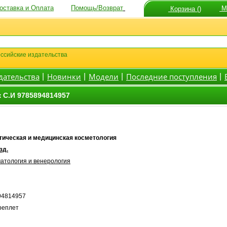
оставка и Оплата
Помощь/Возврат
Мо
Корзина ()
ссийские издательства
дательства
Новинки
Модели
Последние поступления
|
|
|
|
 С.И 9785894814957
ическая и медицинская косметология
зд.
атология и венерология
94814957
реплет