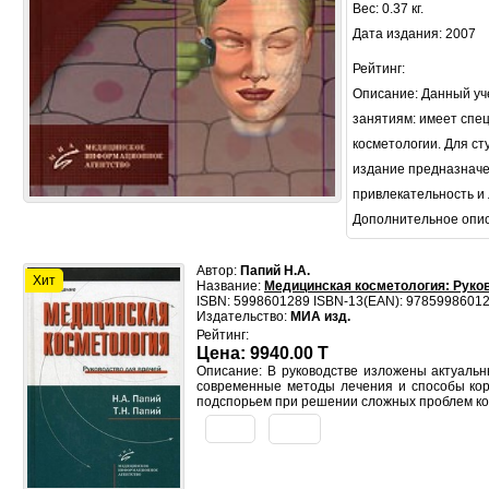
Вес: 0.37 кг.
Дата издания: 2007
Рейтинг:
Описание: Данный уч
занятиям: имеет спе
косметологии. Для с
издание предназначен
привлекательность и
Дополнительное опи
Автор:
Папий Н.А.
Хит
Название:
Медицинская косметология: Руко
ISBN: 5998601289 ISBN-13(EAN): 9785998601
Издательство:
МИА изд.
Рейтинг:
Цена: 9940.00 T
Описание: В руководстве изложены актуальн
современные методы лечения и способы корр
подспорьем при решении сложных проблем кос