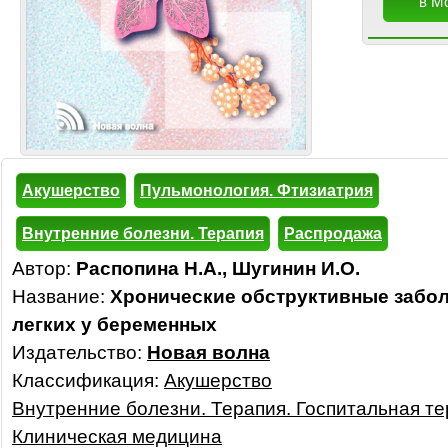
в М
Акушерство
Пульмонология. Фтизиатрия
Внутренние болезни. Терапия
Распродажа
Автор:
Распопина Н.А., Шугинин И.О.
Название:
Хронические обструктивные забо
легких у беременных
Издательство:
Новая волна
Классификация:
Акушерство
Внутренние болезни. Терапия. Госпитальная т
Клиническая медицина