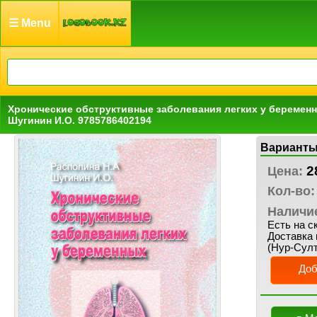
☰ Menu
Хронические обструктивные заболевания легких у беременн
Шугинин И.О. 9785786402194
Варианты
2
Цена:
Кол-во:
Наличи
Есть на с
Доставка 
(Нур-Султ
Доб