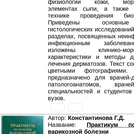
физиологии кожи, морфо
элементах сыпи, а также 
технике проведения био
Приведены основны
гистологических исследований
разделах, посвященных неин
инфекционным заболева
изложены клинико-морфо
характеристики и методы д
лечения дерматозов. Текст с
цветными фотографиями. 
предназначено для врачей-д
патологоанатомов, врач
специальностей и студентов
вузов.
Автор:
Константинова Г.Д.
Название:
Практикум п
варикозной болезни