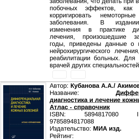
заболевания, что делать при 
побочных эффектов, как
корригировать немоторные
заболевания. В издани
изменения в практике ди
лечения, произошедшие з
годы, приведены данные о 
нейрохирургического лечения
реабилитации больных. Для 
врачей других специальностей
Автор:
Кубанова А.А./ Акимов
Название:
Диффе
диагностика и лечение кожн
Атлас - справочник
ISBN: 5894817080 ISB
9785894817088
Издательство:
МИА изд.
Рейтинг: