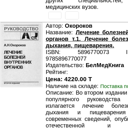
других специальностей,
медицинских вузов.
Автор:
Окороков
Название:
Лечение болезне
органов т.1. Лечение боле
дыхания, пищеварения.
ISBN: 5896770073 ISB
9785896770077
Издательство:
БелМедКнига
Рейтинг:
Цена: 4220.00 T
Наличие на складе:
Поставка п
Описание: Во втором издании
популярного руководства
излагается лечение болез
дыхания и пищеварени
современных сведений, опуб
отечественной и за