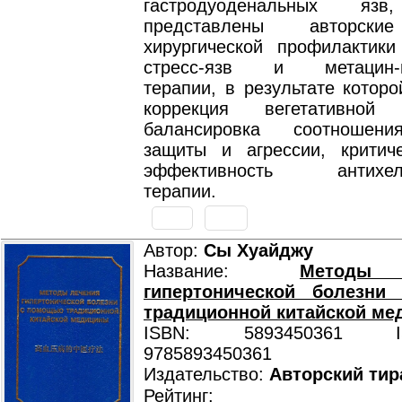
гастродуоденальных язв
представлены авторски
хирургической профилактики
стресс-язв и метацин-п
терапии, в результате которо
коррекция вегетативной 
балансировка соотношен
защиты и агрессии, критич
эффективность антихели
терапии.
Автор:
Сы Хуайджу
Название:
Методы
гипертонической болезн
традиционной китайской м
ISBN: 5893450361 ISB
9785893450361
Издательство:
Авторский тир
Рейтинг: