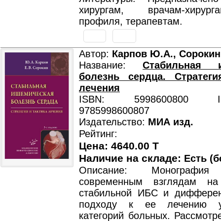
хирургам, врачам-хирур
профиля, терапевтам.
Автор:
Карпов Ю.А., Сорокин
Название:
Стабильная и
болезнь сердца. Стратеги
лечения
ISBN: 5998600800 ISB
9785998600807
Издательство:
МИА изд.
Рейтинг:
Цена: 4640.00 T
Наличие на складе:
Есть (б
Описание: Монография
современным взглядам на 
стабильной ИБС и диффере
подходу к ее лечению у
категорий больных. Рассмотр