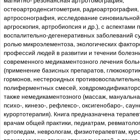
магнитно- резонансная артротомография,
остеоартроденситометрия, радиоартрография,
артросонография, исследование синовиальной
аргроскопия, артробиопсия и др.), с аспектами 
воспалительно-дегенеративных заболеваний су
ролью микроэлементоза, экологических фактор
профессий людей в развитии и течении болезн
современного медикаментозного лечения боль
(применение базисных препаратов, глюкокорти
гормонов, нестероидных противовоспалительны
полиферментных смесей, ховдромодификаторов 
также немедикаментозного (массаж, мануальная
психо-, кинезо-, рефлексо-, оксигенобаро-, саун
курортотерапия). Книга предназначена терапе
врачам общей практики, педиатрам, ревматоло
ортопедам, неврологам, физиотерапевтам, кур