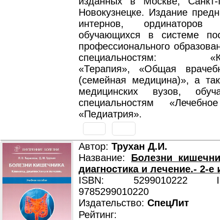
изданных в Москве, Санкт-
Новокузнецке. Издание предн
интернов, ординаторов
обучающихся в системе пос
профессионального образован
специальностям: «Кар
«Терапия», «Общая врачеб
(семейная медицина)», а так
медицинских вузов, обу
специальностям «Лечебн
«Педиатрия».
Автор:
Трухан Д.И.
Название:
Болезни кишечни
диагностика и лечение.- 2-е
ISBN: 5299010222 ISB
9785299010220
Издательство:
СпецЛит
Рейтинг: