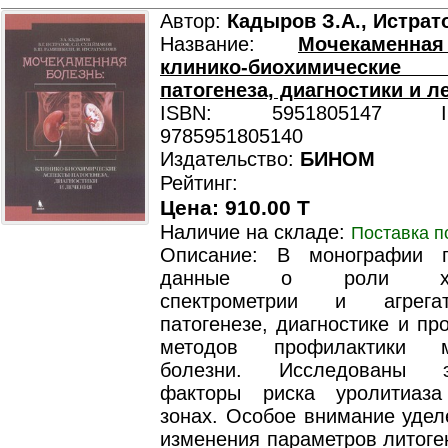
Автор:
Кадыров З.А., Истрато
Название:
Мочекаменна
клинико-биохимически
патогенеза, диагностики и л
ISBN: 5951805147 ISB
9785951805140
Издательство:
БИНОМ
Рейтинг:
Цена: 910.00 T
Наличие на складе:
Поставка п
Описание: В монографии п
данные о роли хром
спектрометрии и агрега
патогенезе, диагностике и пр
методов профилактики м
болезни. Исследованы эк
факторы риска уролитиаз
зонах. Особое внимание удел
изменения параметров литоге