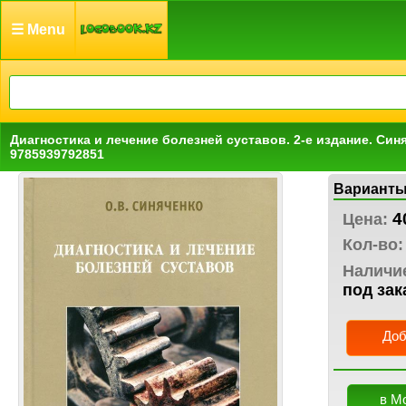
☰ Menu
Диагностика и лечение болезней суставов. 2-е издание. Синя
9785939792851
Варианты
4
Цена:
Кол-во:
Наличи
под зак
Доб
в М