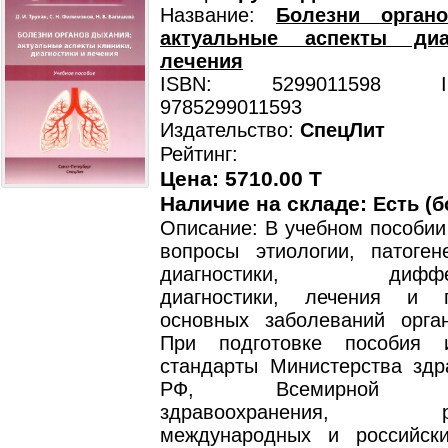
Название:
Болезни орган
актуальные аспекты диа
лечения
ISBN: 5299011598 ISB
9785299011593
Издательство:
СпецЛит
Рейтинг:
Цена: 5710.00 T
Наличие на складе:
Есть (б
Описание: В учебном пособии
вопросы этиологии, патогене
диагностики, диффере
диагностики, лечения и п
основных заболеваний орга
При подготовке пособия и
стандарты Министерства здр
РФ, Всемирной орг
здравоохранения, рек
международных и российски