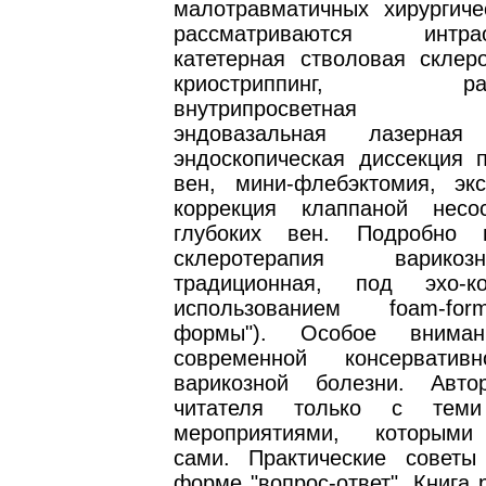
малотравматичных хирургиче
рассматриваются интрао
катетерная стволовая склеро
криостриппинг, радио
внутрипросветная ко
эндовазальная лазерная 
эндоскопическая диссекция 
вен, мини-флебэктомия, экс
коррекция клаппаной несос
глубоких вен. Подробно п
склеротерапия варико
традиционная, под эхо-к
использованием foam-fo
формы"). Особое вниман
современной консерватив
варикозной болезни. Авто
читателя только с теми
мероприятиями, которыми
сами. Практические совет
форме "вопрос-ответ". Книга 