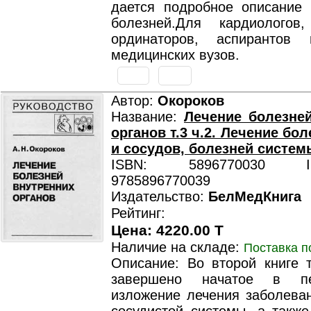
дается подробное описание 
болезней.Для кардиологов,
ординаторов, аспирантов 
медицинских вузов.
Автор:
Окороков
Название:
Лечение болезне
органов т.3 ч.2. Лечение бо
и сосудов, болезней систем
ISBN: 5896770030 ISB
9785896770039
Издательство:
БелМедКнига
Рейтинг:
Цена: 4220.00 T
Наличие на складе:
Поставка п
Описание: Во второй книге т
завершено начатое в пе
изложение лечения заболеван