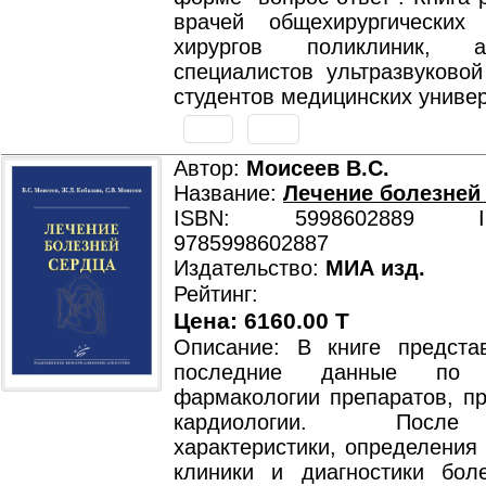
врачей общехирургических 
хирургов поликлиник, анг
специалистов ультразвуковой
студентов медицинских универ
Автор:
Моисеев В.С.
Название:
Лечение болезней
ISBN: 5998602889 ISB
9785998602887
Издательство:
МИА изд.
Рейтинг:
Цена: 6160.00 T
Описание: В книге предст
последние данные по к
фармакологии препаратов, п
кардиологии. После
характеристики, определения
клиники и диагностики бол