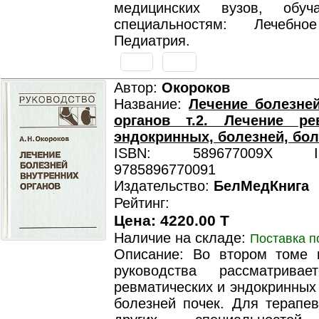
медицинских вузов, обу
специальностям: Лечеб
Педиатрия.
Автор:
Окороков
Название:
Лечение болезне
органов т.2. Лечение рев
эндокринных, болезней, бол
ISBN: 589677009X ISB
9785896770091
Издательство:
БелМедКнига
Рейтинг:
Цена: 4220.00 T
Наличие на складе:
Поставка п
Описание: Во втором томе п
руководства рассматривае
ревматических и эндокринных
болезней почек. Для терапев