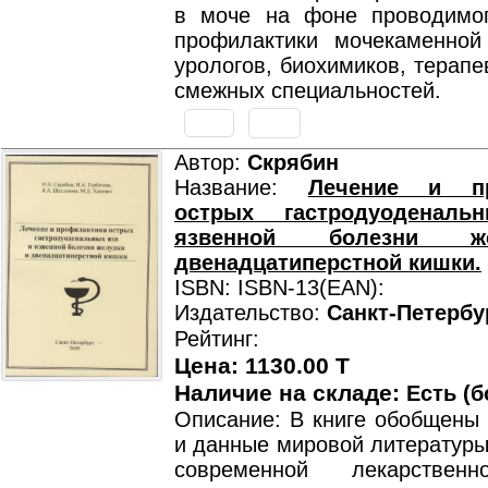
в моче на фоне проводимо
профилактики мочекаменной
урологов, биохимиков, терапе
смежных специальностей.
Автор:
Скрябин
Название:
Лечение и пр
острых гастродуоденал
язвенной болезни ж
двенадцатиперстной кишки.
ISBN: ISBN-13(EAN):
Издательство:
Санкт-Петербу
Рейтинг:
Цена: 1130.00 T
Наличие на складе:
Есть (б
Описание: В книге обобщены 
и данные мировой литературы
современной лекарствен