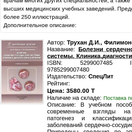
врачам многих других специальностей, а также
высших медицинских учебных заведений. Пред
более 250 иллюстраций.
Дополнительное описание:
Автор:
Трухан Д.И., Филимон
Название:
Болезни сердечн
системы. Клиника,диагности
ISBN: 5299007485 ISB
9785299007480
Издательство:
СпецЛит
Рейтинг:
Цена: 3580.00 T
Наличие на складе:
Поставка п
Описание: В учебном посо
современные взгляды на
патогенез и классификац
заболеваний сердечно-сосуди
Приведены сведения по эп