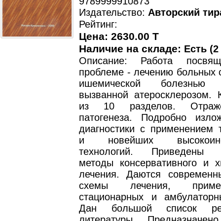
9789999910873
Издательство:
Авторский тир
Рейтинг:
Цена: 2630.00 T
Наличие на складе:
Есть (2
Описание: Работа посвя
проблеме - лечению больных 
ишемической болезнью к
вызванной атеросклерозом. К
из 10 разделов. Отраж
патогенеза. Подробно изл
диагностики с применением 
и новейших высокоинф
технологий. Приведены 
методы консервативного и хи
лечения. Даются современ
схемы лечения, прим
стационарных и амбулаторн
Дан большой список рек
литературы. Предназначен