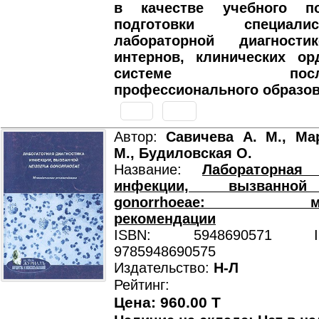
в качестве учебного п
подготовки специал
лабораторной диагности
интернов, клинических ор
системе послеву
профессионального образов
Автор:
Савичева А. М., Ма
М., Будиловская О.
Название:
Лабораторная 
инфекции, вызванной 
gonorrhoeae: мето
рекомендации
ISBN: 5948690571 ISB
9785948690575
Издательство:
Н-Л
Рейтинг:
Цена: 960.00 T