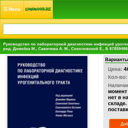
☰ Menu
Руководство по лабораторной диагностике инфекций уроген
ред. Домейка М., Савичева А. М., Соколовский Е., Б 9785948
Варианты
4
Цена:
Кол-во:
Наличи
момент 
нет в н
складе.
поставк
Доб