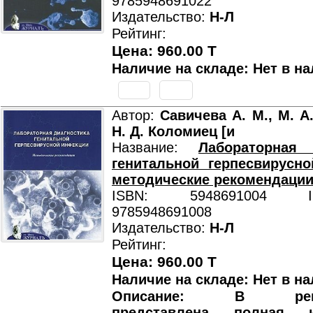
9785948691022
Издательство:
Н-Л
Рейтинг:
Цена: 960.00 T
Наличие на складе: Нет в на
Автор:
Савичева А. М., М. А
Н. Д. Коломиец [и
Название:
Лабораторная 
генитальной герпесвирусн
методические рекомендаци
ISBN: 5948691004 ISB
9785948691008
Издательство:
Н-Л
Рейтинг:
Цена: 960.00 T
Наличие на складе: Нет в на
Описание: В реком
представлена полная и