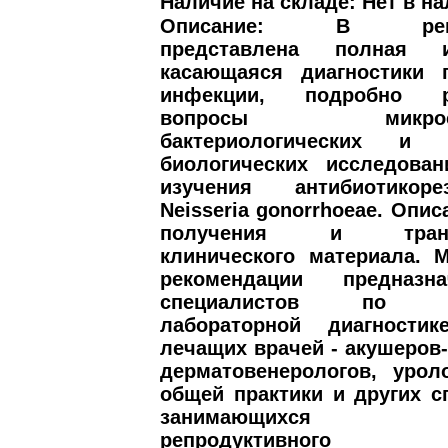
Наличие на складе: Нет в на
Описание: В реком
представлена полная и
касающаяся диагностики г
инфекции, подробно р
вопросы микроскоп
бактериологических и м
биологических исследован
изучения антибиотикорез
Neisseria gonorrhoeae. Опи
получения и трансп
клинического материала. 
рекомендации предназ
специалистов по кл
лабораторной диагности
лечащих врачей - акушеров-
дерматовенерологов, урол
общей практики и других с
занимающихся пр
репродуктивного з