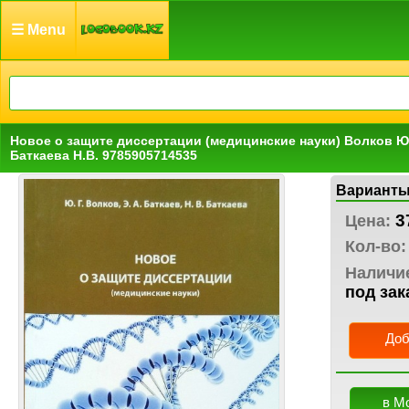
☰ Menu
Новое о защите диссертации (медицинские науки) Волков Ю.Г
Баткаева Н.В. 9785905714535
Варианты
3
Цена:
Кол-во:
Наличи
под зак
Доб
в М