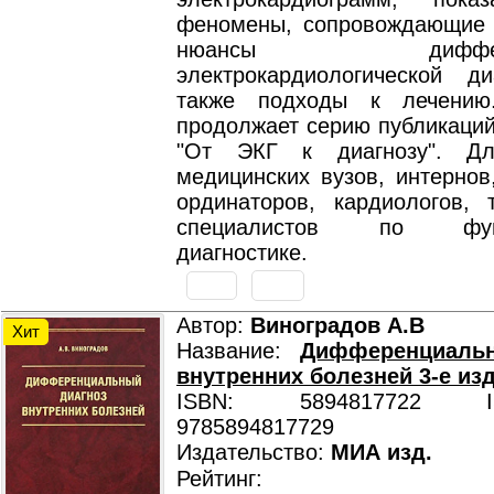
феномены, сопровождающие 
нюансы дифферен
электрокардиологической ди
также подходы к лечению
продолжает серию публикаций
"От ЭКГ к диагнозу". Дл
медицинских вузов, интернов
ординаторов, кардиологов, 
специалистов по функ
диагностике.
Автор:
Виноградов А.В
Хит
Название:
Дифференциаль
внутренних болезней 3-е изд.
ISBN: 5894817722 ISB
9785894817729
Издательство:
МИА изд.
Рейтинг: