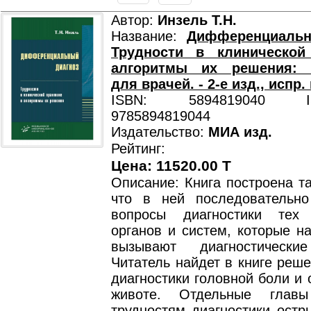
Автор:
Инзель Т.Н.
Название:
Дифференциальн
Трудности в клинической
алгоритмы их решения: 
для врачей. - 2-е изд., испр.
ISBN: 5894819040 ISB
9785894819044
Издательство:
МИА изд.
Рейтинг:
Цена: 11520.00 T
Описание: Книга построена т
что в ней последовательн
вопросы диагностики тех 
органов и систем, которые н
вызывают диагностические
Читатель найдет в книге реш
диагностики головной боли и 
животе. Отдельные глав
трудностям диагностики остр