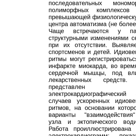
последовательных моном
полиморфных комплексов 
превышающей физиологическу
центра автоматизма (не более 
Чаще встречаются у па
структурными изменениями се
при их отсутствии. Выявля
спортсменов и детей. Идиове
ритмы могут регистрироватьс
инфаркте миокарда, во врем
сердечной мышцы, под вл
лекарственных средств
представлен к
электрокардиографический
случаев ускоренных идиове
ритмов, на основании котор
варианты "взаимодействия
узла и эктопического вод
Работа проиллюстрирована
электрокардиограмм; пока