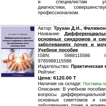
и специалистам ультр
диагностики, совершенст
профессионализм.
Автор:
Трухан Д.И., Филимон
Название:
Дифференциаль
основных синдромов и си
заболеваниях почек и моч
Учебное пособие
ISBN: 5988115586 ISB
9785988115588
Издательство:
Практическая
Рейтинг:
Цена: 6120.00 T
Наличие на складе:
Поставка п
Описание: В учебном пособии
вопросы дифференциальной
основных симптомов и си
заболеваниях почек и мочевы