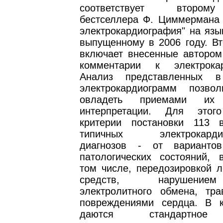
соответствует втором
бестселлера Ф. Циммермана 
электрокардиография" на язы
выпущенному в 2006 году. Вт
включает внесенные автором
комментарии к электрокар
Анализ представленных 
электрокардиограмм позво
овладеть приемами их 
интерпретации. Для этог
критерии постановки 113 
типичных электрокардио
диагнозов - от вариант
патологических состояний, 
том числе, передозировкой л
средств, нарушение
электролитного обмена, тра
повреждениями сердца. В 
даются стандартное