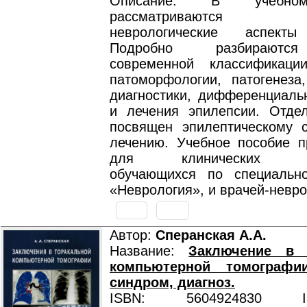
Описание: В учебно
рассматриваются со
неврологические аспекты
Подробно разбираютс
современной классификации
патоморфологии, патогенеза,
диагностики, дифференциальн
и лечения эпилепсии. Отде
посвящен эпилептическому с
лечению. Учебное пособие п
для клинических орд
обучающихся по специально
«Неврология», и врачей-невр
Автор:
Сперанская А.А.
Название:
Заключение в 
компьютерной томографи
синдром, диагноз.
ISBN: 5604924830 ISB