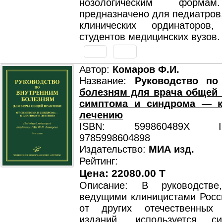
нозологическим форма
пpедназначено для педиатров
клинических ординаторов,
студентов медицинских вузов.
Автор:
Комаров Ф.И.
Название:
Руководство по
болезням для врача общей 
симптома и синдрома — к
лечению
ISBN: 599860489X ISB
9785998604898
Издательство:
МИА изд.
Рейтинг:
Цена: 22080.00 T
Описание: В руководстве
ведущими клиницистами Росси
от других отечественных 
изданий, используется си