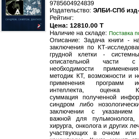
9785604924839
Издательство:
ЭЛБИ-СПб изд
Рейтинг:
Цена: 12810.00 T
Наличие на складе:
Поставка п
Описание: Задача книги - на
заключения по КТ-исследова
грудной клетки - системн
описательной части с
необходимости применени
методик КТ, возможности и н
применения программ иск
интеллекта, оценка КТ-
суммация полученной инфо
синдром либо нозологическ
заключении с указанием 
важной для пульмонолога, 
хирурга, онколога и других ле
участвующих в очном или 