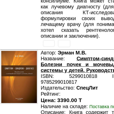
консилиуме. Книга может ст
как лучевому диагносту (для
описания КТ-исслед
формулировки своих выво
лечащему врачу (для пониман
хотел сказать рентгено
описании и заключении).
Автор:
Эрман М.В.
Название:
Симптом-синд
Болезни почек и мочевы
системы у детей. Руководст
ISBN: 5299010818 ISB
9785299010817
Издательство:
СпецЛит
Рейтинг:
Цена: 3390.00 T
Наличие на складе:
Поставка п
Описание: Книга содержит т