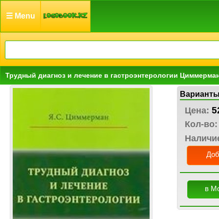
☰ Menu
Трудный диагноз и лечение в гастроэнтерологии Циммерман
Варианты
5
Цена:
Кол-во:
Наличи
Доб
в М