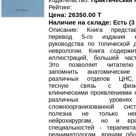
Издательство:
Практическая
Рейтинг:
Цена: 26350.00 T
Наличие на складе:
Есть (3
Описание: Книга предста
перевод 5-го издания кл
руководства по топической д
неврологии. Книга содерж
иллюстраций, большей час
Это позволяет читател
запомнить анатомические 
различных отделов ЦНС,
тесную связь с физи
клиническими проявлениями 
различных уровн
сложноорганизованной сис
полезна не только не
нейрохирургам, но и вр
специальностей - терапевта
реаниматологам, врачам общ