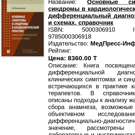
Название:
Основные с
синдромы в кардиологическ
дифференциальный диагноз
и схемах. справочник
ISBN: 5000306910 ISB
9785000306918
Издательство:
МедПресс-Ин
Рейтинг:
Цена: 8360.00 T
Описание: Книга посвящен
дифференциальной диагн
клинических симптомах и син
встречающихся в практике к
терапевтов. В справочни
описаны подходы к анализу ж
сбора анамнеза, возможные
объективном исследов
дифференциально-диагностич
значение, рассмотрены 
лабораторные и инструмента