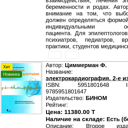
взаимодействия, лечения э
беременности и родах. Автор
внимание на том, что выб
должен определяться формой
индивидуальными особ
пациента. Для эпилептологов
психиатров, педиатров, в
практики, студентов медицинс
Автор:
Циммерман Ф.
Хит
Название:
Новинка
электрокардиография. 2-е и
ISBN: 5951801648 ISB
9785951801647
Издательство:
БИНОМ
Рейтинг:
Цена: 11380.00 T
Наличие на складе:
Есть (б
Описание: Второе изд