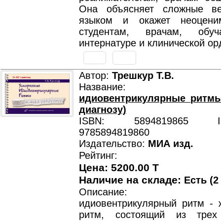
Она объясняет сложные в
языком и окажет неоцен
студентам, врачам, обу
интернатуре и клинической ор
Автор:
Трешкур Т.В.
Название
идиовентрикулярные ритмы
диагнозу)
ISBN: 5894819865 ISB
9785894819860
Издательство:
МИА изд.
Рейтинг:
Цена: 5200.00 T
Наличие на складе:
Есть (2
Описание: Уск
идиовентрикулярный ритм - 
ритм, состоящий из тре