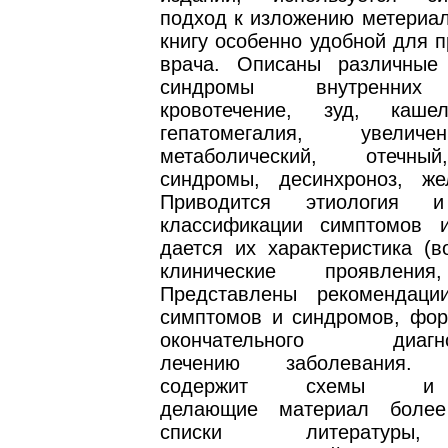
подход к изложению метериал
книгу особенно удобной для 
врача. Описаны различные
синдромы внутренних 
кровотечение, зуд, каше
гепатомегалия, увели
метаболический, отечны
синдромы, десинхроноз, же
Приводится этиология и
классификации симптомов 
дается их характеристика (в
клинические проявления
Представлены рекомендаци
симптомов и синдромов, фо
окончательного ди
лечению заболевания. Р
содержит схемы и 
делающие материал более
списки литературы,