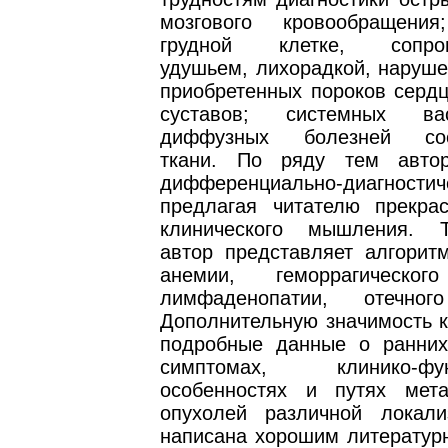
мозгового кровообращен
грудной клетке, сопров
удушьем, лихорадкой, наруше
приобретенных пороков сердц
суставов; системных ва
диффузных болезней сое
ткани. По ряду тем автор
дифференциально-диагностич
предлагая читателю прекра
клинического мышления. 
автор представляет алгоритм
анемии, геморрагическог
лимфаденопатии, отечног
Дополнительную значимость к
подробные данные о ранних
симптомах, клинико-фун
особенностях и путях мета
опухолей различной локали
написана хорошим литератур