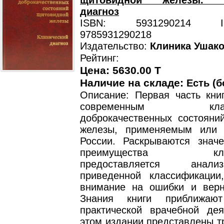
щитовидной железы. К
диагноз
ISBN: 5931290214 ISB
9785931290218
Издательство:
Клиника Ушак
Рейтинг:
Цена: 5630.00 T
Наличие на складе:
Есть (б
Описание: Первая часть кни
современным класси
доброкачественных состояни
железы, применяемым или 
России. Раскрываются знач
преимущества класс
предоставляется анал
приведенной классификации
внимание на ошибки и вер
Знания книги приближаю
практической врачебной дея
этом издании представлены т