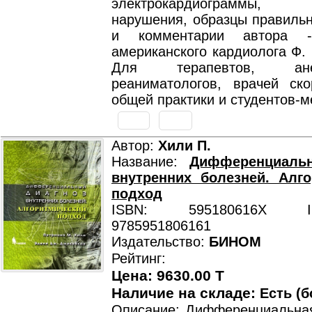
электрокардиограммы, 
нарушения, образцы правильн
и комментарии автора -
американского кардиолога Ф.
Для терапевтов, анест
реаниматологов, врачей ск
общей практики и студентов-м
Автор:
Хили П.
Название:
Дифференциаль
внутренних болезней. Алг
подход
ISBN: 595180616X ISB
9785951806161
Издательство:
БИНОМ
Рейтинг:
Цена: 9630.00 T
Наличие на складе:
Есть (б
Описание: Дифференциальная