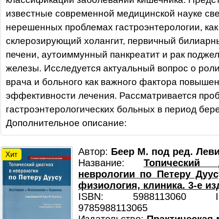
известные современной медицинской науке све
нерешенных проблемах гастроэнтерологии, ка
склерозирующий холангит, первичный билиарн
печени, аутоиммунный панкреатит и рак подже
железы. Исследуется актуальный вопрос о рол
врача и больного как важного фактора повыше
эффективности лечения. Рассматривается про
гастроэнтерологических больных в период бер
Дополнительное описание:
Автор:
Беер М. под ред. Леви
Хит
Название:
Топический
неврологии по Петеру Дуус
физиология, клиника. 3-е из
ISBN: 5988113060 ISB
9785988113065