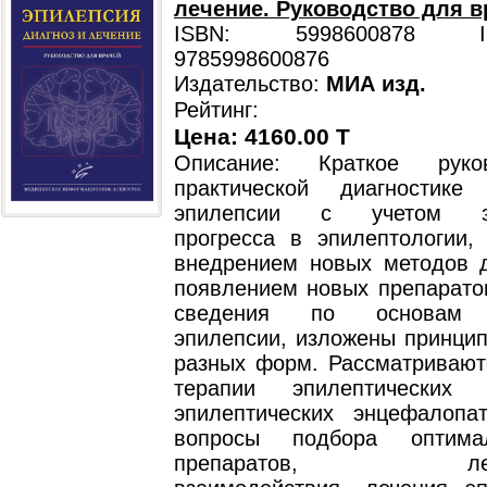
лечение. Руководство для в
ISBN: 5998600878 ISB
9785998600876
Издательство:
МИА изд.
Рейтинг:
Цена: 4160.00 T
Описание: Краткое руко
практической диагностик
эпилепсии с учетом зна
прогресса в эпилептологии, 
внедрением новых методов д
появлением новых препарато
сведения по основам д
эпилепсии, изложены принцип
разных форм. Рассматривают
терапии эпилептических
эпилептических энцефалопа
вопросы подбора оптима
препаратов, лекарс