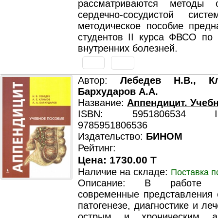
рассматриваются методы о
сердечно-сосудистой сист
методическое пособие предн
студентов II курса ФВСО по 
внутренних болезней.
Автор:
Лебедев Н.В., К
Бархударов А.А.
Название:
Аппендицит. Учеб
ISBN: 5951806534 ISB
9785951806536
Издательство:
БИНОМ
Рейтинг:
Цена: 1730.00 T
Наличие на складе:
Поставка п
Описание: В работе р
современные представления о
патогенезе, диагностике и ле
острым и хроническим ап