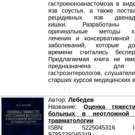
гастроеюноанастомоза в виде
язв соустья, а также поства
рецидивных язв двенадц
кишки. Разработаны э
оригинальные методы хир
лечения и консервативной 
заболеваний, которые д
времени считались беспер
Предлагаемая книга не име
предназначена для 
гастроэнтерологов, слушателе
старших курсов медицинских в
Автор:
Лебедев
Название:
Оценка тяжест
больных в неотложной 
травматологии
ISBN: 5225045316 ISB
9785225045319