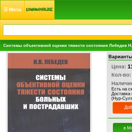
☰ Menu
Системы объективной оценки тяжести состояния Лебедев Н.
Варианты
1
Цена:
Кол-во:
Наличи
Есть на с
Доставка 
(Нур-Султ
Доб
в М