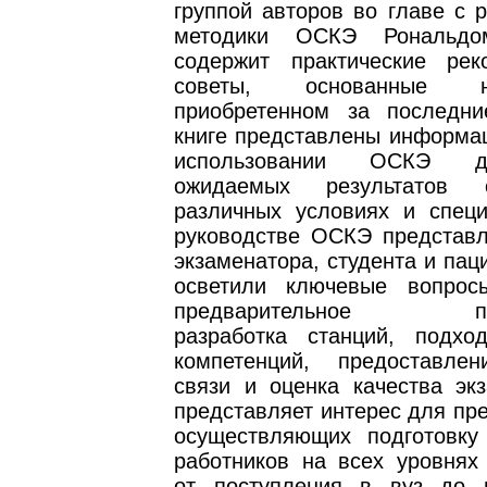
группой авторов во главе с 
методики ОСКЭ Рональдо
содержит практические ре
советы, основанные 
приобретенном за последн
книге представлены информац
использовании ОСКЭ д
ожидаемых результатов 
различных условиях и специ
руководстве ОСКЭ представл
экзаменатора, студента и пац
осветили ключевые вопрос
предварительное план
разработка станций, подх
компетенций, предоставле
связи и оценка качества экз
представляет интерес для пр
осуществляющих подготовку
работников на всех уровнях 
от поступления в вуз до 