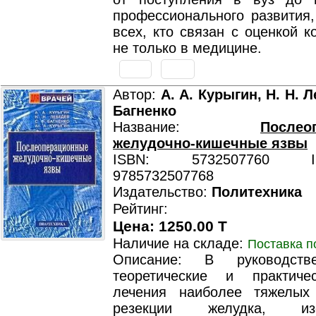
профессионального развития,
всех, кто связан с оценкой к
не только в медицине.
Автор:
А. А. Курыгин, Н. Н. Л
Багненко
Название:
Послео
желудочно-кишечные язвы
ISBN: 5732507760 ISB
9785732507768
Издательство:
Политехника
Рейтинг:
Цена: 1250.00 T
Наличие на складе:
Поставка п
Описание: В руководств
теоретические и практиче
лечения наиболее тяжелых
резекции желудка, изол