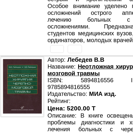
Особое внимание уделено 
осложнений острого апп
лечению больных с
осложнениями. Предназ
студентов медицинских вузов
ординаторов, молодых врачей
Автор:
Лебедев В.В
Название:
Неотложная хирур
мозговой травмы
ISBN: 5894816556 ISB
9785894816555
Издательство:
МИА изд.
Рейтинг:
Цена: 5200.00 T
Описание: В книге освещен
проблемы диагностики и хи
лечения больных с череп