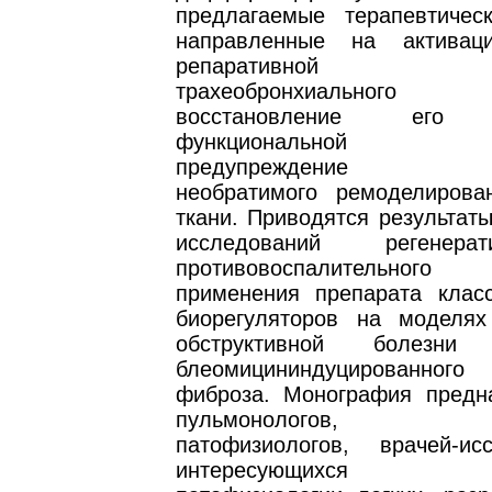
предлагаемые терапевтичес
направленные на активац
репаративной рег
трахеобронхиального 
восстановление его с
функциональной цел
предупреждение ано
необратимого ремоделирова
ткани. Приводятся результат
исследований регенер
противовоспалительно
применения препарата клас
биорегуляторов на моделях
обструктивной болезн
блеомицининдуцированног
фиброза. Монография предн
пульмонологов, физ
патофизиологов, врачей-исс
интересующихся пр