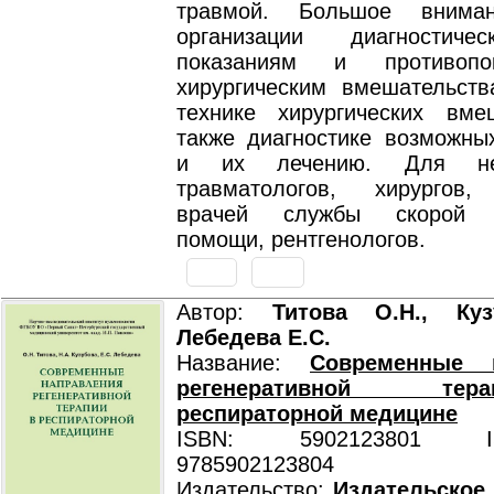
травмой. Большое внима
организации диагностиче
показаниям и противопо
хирургическим вмешательст
технике хирургических вме
также диагностике возможны
и их лечению. Для нейр
травматологов, хирургов,
врачей службы скорой м
помощи, рентгенологов.
Автор:
Титова О.Н., Куз
Лебедева Е.С.
Название:
Современные н
регенеративной т
респираторной медицине
ISBN: 5902123801 ISB
9785902123804
Издательство:
Издательское