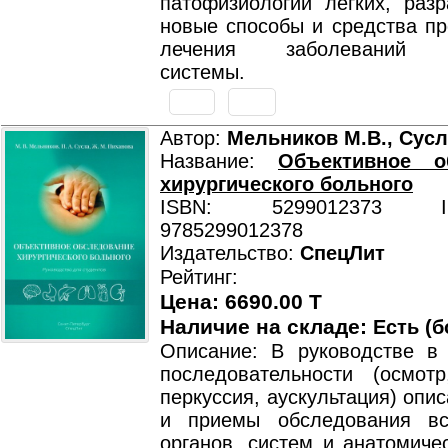
патофизиологии легких, раз
новые способы и средства пр
лечения заболеваний д
системы.
Автор:
Мельников М.В., Сусл
Название:
Объективное о
хирургического больного
ISBN: 5299012373 ISB
9785299012378
Издательство:
СпецЛит
Рейтинг:
Цена: 6690.00 T
Наличие на складе:
Есть (б
Описание: В руководстве в 
последовательности (осмотр
перкуссия, аускультация) опи
и приемы обследования вс
органов. систем и анатомиче