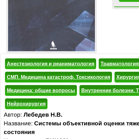
Анестезиология и реаниматология
Травматология
СМП. Медицина катастроф. Токсикология
Хирурги
Медицина: общие вопросы
Внутренние болезни. 
Нейрохирургия
Автор:
Лебедев Н.В.
Название:
Системы объективной оценки тяж
состояния