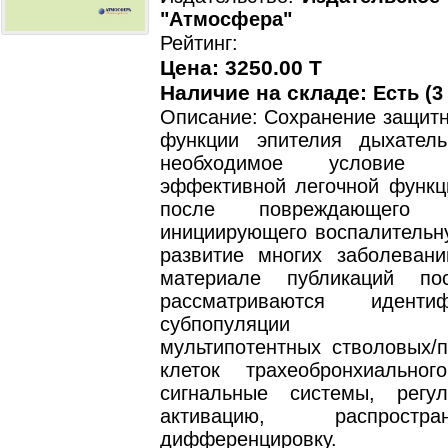
"Атмосфера"
Рейтинг:
Цена: 3250.00 T
Наличие на складе:
Есть (3
Описание: Сохранение защитн
функции эпителия дыхател
необходимое условие п
эффективной легочной функц
после повреждающего во
инициирующего воспалительн
развитие многих заболевани
материале публикаций по
рассматриваются идентиф
субпопуляции соб
мультипотентных стволовых/п
клеток трахеобронхиально
сигнальные системы, регу
активацию, распрост
дифференцировку. Об