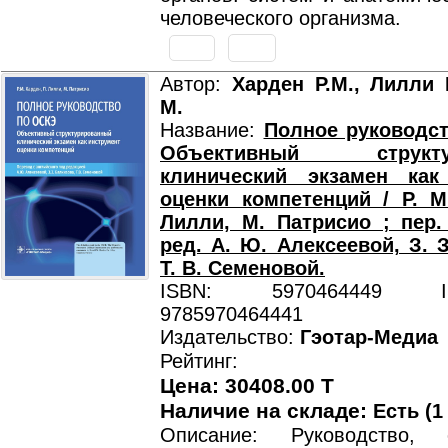
человеческого организма.
Автор:
Харден Р.М., Лилли 
М.
Название:
Полное руководс
Объективный структур
клинический экзамен как
оценки компетенций / Р. М
Лилли, М. Патрисио ; пер.
ред. А. Ю. Алексеевой, З. З
Т. В. Семеновой.
ISBN: 5970464449 ISB
9785970464441
Издательство:
Гэотар-Медиа
Рейтинг:
Цена: 30408.00 T
Наличие на складе:
Есть (1
Описание: Руководство, с