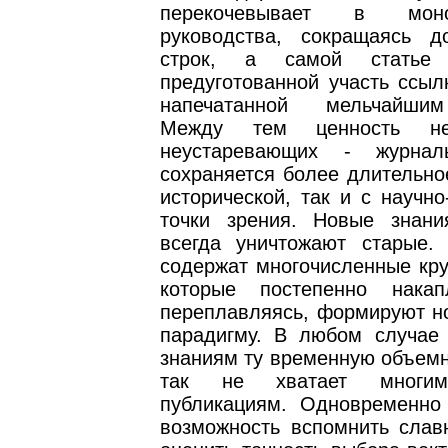
перекочевывает в мон
руководства, сокращаясь д
строк, а самой статье 
предуготованной участь ссыл
напечатанной мельчайши
Между тем ценность н
неустаревающих - журнал
сохраняется более длительно
исторической, так и с научно
точки зрения. Новые знан
всегда уничтожают старые.
содержат многочисленные кру
которые постепенно накап
переплавляясь, формируют н
парадигму. В любом случае
знаниям ту временную объемн
так не хватает многи
публикациям. Одновременно
возможность вспомнить слав