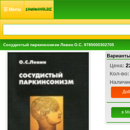
☰ Menu
Сосудистый паркинсонизм Левин О.С. 9785000302705
Варианты
2
Цена:
Кол-во:
Наличи
Доб
в М