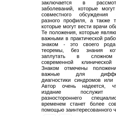
заключается в рассмо
заболеваний, которые могут
совместного обсуждения с
разного профиля, а также т
которые могут вести врачи об
Те положения, которые являю
важными в практической рабо
знаком - это своего род
теоремы, без знания ко
заплутать в сложном 
современной клинической 
Знаком отмечены положени
важные для диффере
диагностики синдромов или 
Автор очень надеется, ч
издание послужит п
разностороннего специа
временем станет более со
помощью заинтересованного ч