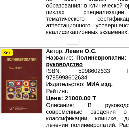
образования: в клинической о
циклах специализации
тематического сертифик
аттестационного усовершенс
квалификационных экзаменах.
Автор:
Левин О.С.
Хит
Название:
Полиневропатии:
руководство
ISBN: 5998602633 ISB
9785998602634
Издательство:
МИА изд.
Рейтинг:
Цена: 21000.00 T
Описание: В руковод
современные сведения о 
классификации, клинике, д
лечении полиневропатий. Рас