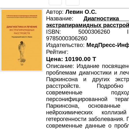
Автор:
Левин О.С.
Название:
Диагностика
экстрапирамидных расстрой
ISBN: 5000306260 ISB
9785000306260
Издательство:
МедПресс-Ин
Рейтинг:
Цена: 10190.00 T
Описание: Издание посвящен
проблемам диагностики и леч
Паркинсона и других экст
расстройств. Подробн
современные по
персонифицированной тера
Паркинсона, основанные
нейрохимических коллиз
гетерогенности заболевания.
современные данные о проб