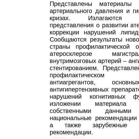
Представлены материалы 
артериального давления и ги
кризах. Излагаются с
представления о развитии ат
коррекции нарушений липид
Сообщаются результаты нов
страны профилактической 
атеросклерозе магист
внутримозговых артерий – анг
стентированием. Представл
профилактическом п
антиагрегантов, основн
антигипертензивных препарат
нарушений когнитивных ф
изложении материала
собственными данными 
национальные рекомендации 
а также зарубежные ме
рекомендации.