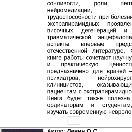
сонливости, роли пепти
нейромедиации, со
трудоспособности при болезн
экстрапирамидных проявле
височных дегенераций и 
травматической энцефалоп
аспекты впервые пред
отечественной литературе.
книге работы сочетают научн
и практическую ценност
предназначено для врачей –
психиатров, нейрохиру
клиницистов, оказываю
пациентам с экстрапирамидно
Книга будет также полезна
ординаторам и студента
изучать современную невроло
Автор:
Левин О.С.