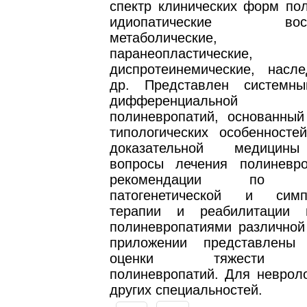
спектр клинических форм пол
идиопатические воспа
метаболические, ток
паранеопластические,
диспротеинемические, насл
др. Представлен системн
дифференциальной ди
полиневропатий, основанный
типологических особенносте
доказательной медицин
вопросы лечения полиневр
рекомендации по ко
патогенетической и симпт
терапии и реабилитации 
полиневропатиями различной 
приложении представлен
оценки тяжести с
полиневропатий. Для невроло
других специальностей.