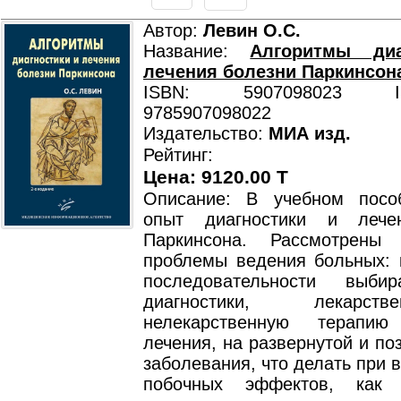
Автор:
Левин О.С.
Название:
Алгоритмы диа
лечения болезни Паркинсон
ISBN: 5907098023 ISB
9785907098022
Издательство:
МИА изд.
Рейтинг:
Цена: 9120.00 T
Описание: В учебном посо
опыт диагностики и лече
Паркинсона. Рассмотрены 
проблемы ведения больных: к
последовательности выби
диагностики, лекарс
нелекарственную терапи
лечения, на развернутой и по
заболевания, что делать при 
побочных эффектов, как