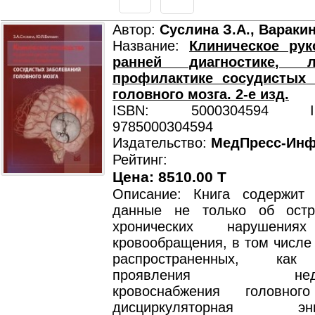
Автор:
Суслина З.А., Вараки
Название:
Клиническое рук
ранней диагностике, 
профилактике сосудистых 
головного мозга. 2-е изд.
ISBN: 5000304594 ISB
9785000304594
Издательство:
МедПресс-Ин
Рейтинг:
Цена: 8510.00 T
Описание: Книга содержит
данные не только об ост
хронических нарушениях
кровообращения, в том числе
распространенных, как
проявления недоста
кровоснабжения головно
дисциркуляторная энце