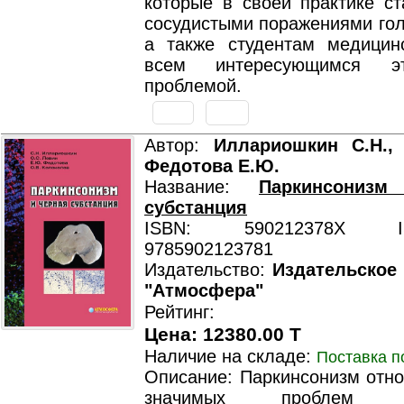
которые в своей практике ст
сосудистыми поражениями гол
а также студентам медицин
всем интересующимся э
проблемой.
Автор:
Иллариошкин С.Н., 
Федотова Е.Ю.
Название:
Паркинсониз
субстанция
ISBN: 590212378X ISB
9785902123781
Издательство:
Издательское
"Атмосфера"
Рейтинг:
Цена: 12380.00 T
Наличие на складе:
Поставка п
Описание: Паркинсонизм отно
значимых проблем со