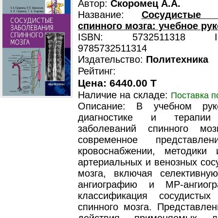
Автор:
Скоромец А.А.
Название:
Сосудистые з
спинного мозга: учебное ру
ISBN: 5732511318 ISB
9785732511314
Издательство:
Политехника
Рейтинг:
Цена: 6440.00 T
Наличие на складе:
Поставка п
Описание: В учебном рук
диагностике и терапии 
заболеваний спинного моз
современное представл
кровоснабжении, методики 
артериальных и венозных сос
мозга, включая селективну
ангиографию и МР-ангиог
классификация сосудистых
спинного мозга. Представле