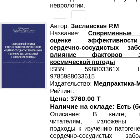
неврологии.
Автор:
Заславская Р.М
Название:
Современные
оценке эффективност
сердечно-сосудистых за
влияние факторов 
космической погоды
ISBN: 598803361X ISB
9785988033615
Издательство:
Медпрактика-
Рейтинг:
Цена: 3760.00 T
Наличие на складе:
Есть (б
Описание: В книге, пр
читателям, изложены с
подходы к изучению патогене
сердечно-сосудистых за