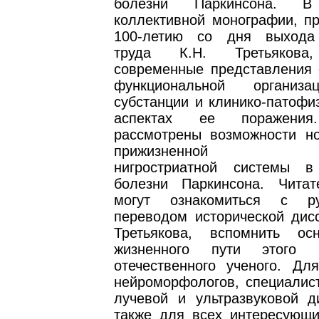
болезни Паркинсона. В
коллективной монографии, пр
100-ле­тию со дня выхода
труда К.Н. Третьякова
современные представления о
функциональной организ
субстанции и клинико-патофи
аспектах ее поражения
рассмотрены возможности н
прижизненной визу
нигростриатной системы в
болезни Паркинсона. Чита
могут ознакомиться с ру
переводом исторической дисс
Третьякова, вспомнить ос
жизненного пути этого 
отечественного ученого. Для
нейроморфологов, специалист
лучевой и ультразвуковой ди
также для всех интересующи