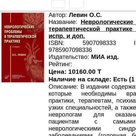
Автор:
Левин О.С.
Название:
Неврологические
терапевтической практике
испр. и доп.
ISBN: 5907098333 ISB
9785907098336
Издательство:
МИА изд.
Рейтинг:
Цена: 10160.00 T
Наличие на складе:
Есть (1
Описание: В издании содержа
которые необходимы вр
практики, терапевтам, психи
узких специальностей, а так
неврологам для оказа
пациентам с самыми
неврологическими син
заболеваниями (головная 