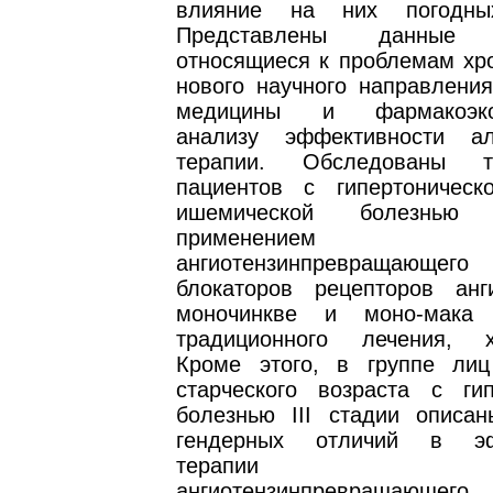
влияние на них погодны
Представлены данные л
относящиеся к проблемам хр
нового научного направления
медицины и фармакоэкон
анализу эффективности ал
терапии. Обследованы т
пациентов с гипертоническ
ишемической болезнью
применением инг
ангиотензинпревращающего
блокаторов рецепторов анги
моночинкве и моно-мака
традиционного лечения, х
Кроме этого, в группе ли
старческого возраста с гип
болезнью III стадии описа
гендерных отличий в эф
терапии ингиб
ангиотензинпревращающего