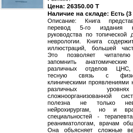
Цена: 26350.00 T
Наличие на складе:
Есть (3
Описание: Книга предста
перевод 5-го издания кл
руководства по топической д
неврологии. Книга содерж
иллюстраций, большей час
Это позволяет читател
запомнить анатомические 
различных отделов ЦНС,
тесную связь с физи
клиническими проявлениями 
различных уровн
сложноорганизованной сис
полезна не только не
нейрохирургам, но и вр
специальностей - терапевта
реаниматологам, врачам общ
Она объясняет сложные в