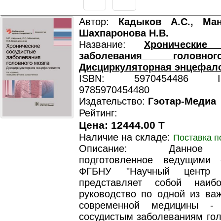
Автор:
Кадыков А.С., Ман
Шахпаронова Н.В.
Название:
Хронические 
заболевания головно
Дисциркуляторная энцефал
ISBN: 5970454486 ISB
9785970454480
Издательство:
Гэотар-Медиа
Рейтинг:
Цена: 12444.00 T
Наличие на складе:
Поставка п
Описание: Данное 
подготовленное ведущими 
ФГБНУ "Научный центр н
представляет собой наиб
руководство по одной из ва
современной медицины - 
сосудистым заболеваниям гол