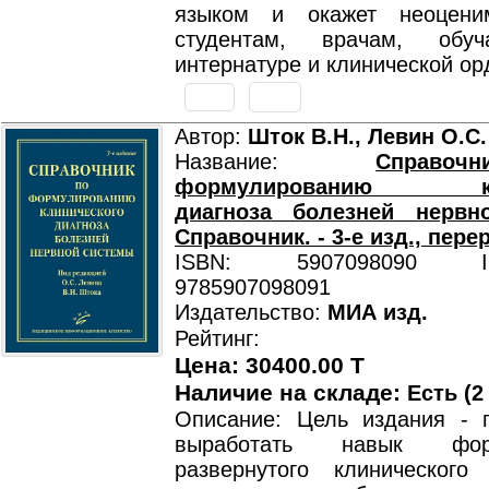
языком и окажет неоцен
студентам, врачам, обу
интернатуре и клинической ор
Автор:
Шток В.Н., Левин О.С.
Название:
Справ
формулированию кли
диагноза болезней нервн
Справочник. - 3-е изд., перер
ISBN: 5907098090 ISB
9785907098091
Издательство:
МИА изд.
Рейтинг:
Цена: 30400.00 T
Наличие на складе:
Есть (2
Описание: Цель издания - 
выработать навык форм
развернутого клинического