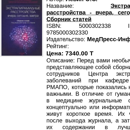
Название:
Экстр
расстройства - вчера, сего
Сборник статей
ISBN: 5000302338 ISB
9785000302330
Издательство:
МедПресс-Ин
Рейтинг:
Цена: 7340.00 T
Описание: Перед вами необыч
представляющее собой сборни
сотрудников Центра экстр
заболеваний при кафедре
РМАПО, которые показались 
важными. В отличие от гуман
в медицине журнальные с
концептуально или информат
живут короткое время. Их 
после выхода журнала, а зат
их содержании в лучш