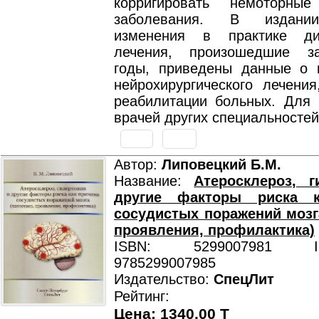
корригировать немоторные
заболевания. В издани
изменения в практике ди
лечения, произошедшие з
годы, приведены данные о 
нейрохирургического лечения
реабилитации больных. Для 
врачей других специальностей
Автор:
Липовецкий Б.М.
Название:
Атеросклероз, г
другие факторы риска к
сосудистых поражений мозга
проявления, профилактика)
ISBN: 5299007981 ISB
9785299007985
Издательство:
СпецЛит
Рейтинг:
Цена: 1340.00 T