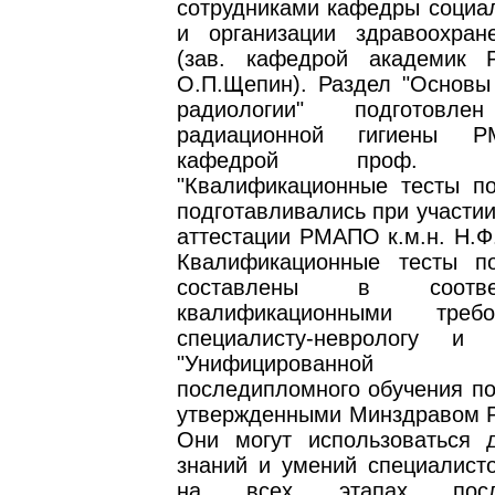
сотрудниками кафедры социал
и организации здравоохра
(зав. кафедрой академик 
О.П.Щепин). Раздел "Основы
радиологии" подготовле
радиационной гигиены Р
кафедрой проф. В.Я.
"Квалификационные тесты по
подготавливались при участии
аттестации РМАПО к.м.н. Н.Ф
Квалификационные тесты п
составлены в соотв
квалификационными треб
специалисту-неврологу и 
"Унифицированной п
последипломного обучения по
утвержденными Минздравом Ро
Они могут использоваться 
знаний и умений специалисто
на всех этапах после