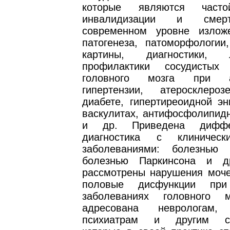
которые являются часто
инвалидизации и смер
современном уровне излож
патогенеза, патоморфологии,
картины, диагностики,
профилактики сосудистых 
головного мозга при ар
гипертензии, атеросклеро
диабете, гипертиреоидной эн
васкулитах, антифосфолипид
и др. Приведена диффер
диагностика с клиничес
заболеваниями: болезнью 
болезнью Паркинсона и д
рассмотрены нарушения моче
половые дисфункции при
заболеваниях головного м
адресована неврологам, 
психиатрам и другим сп