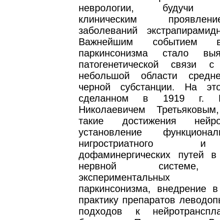
неврологии, будучи ц
клиническим проявле
заболеваний экстрапирамид
Важнейшим событием в
паркинсонизма стало вы
патогенетической связи с
небольшой области средн
черной субстанции. На эт
сделанном в 1919 г. Ко
Николаевичем Третьяковым
такие достижения нейро
установление функциона
нигростриатного 
дофаминергических путей в
нервной системе, 
экспериментальных
паркинсонизма, внедрение в
практику препаратов леводоп
подходов к нейротранспл