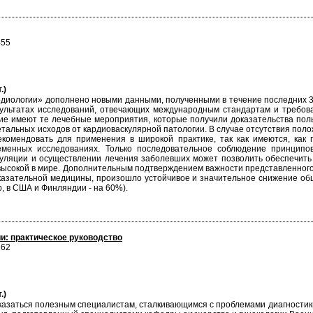
455
.)
диологии» дополнено новыми данными, полученными в течение последних 3 
ультатах исследований, отвечающих международным стандартам и требов
е имеют те лечебные мероприятия, которые получили доказательства поль
етальных исходов от кардиоваскулярной патологии. В случае отсутствия пол
комендовать для применения в широкой практике, так как имеются, как
еменных исследованиях. Только последовательное соблюдение принцип
уляции и осуществлении лечения заболевших может позволить обеспечить
 высокой в мире. Дополнительным подтверждением важности представленного 
азательной медицины, произошло устойчивое и значительное снижение общ
, в США и Финляндии - на 60%).
ии: практическое руководство
262
.)
казаться полезным специалистам, сталкивающимся с проблемами диагностики,