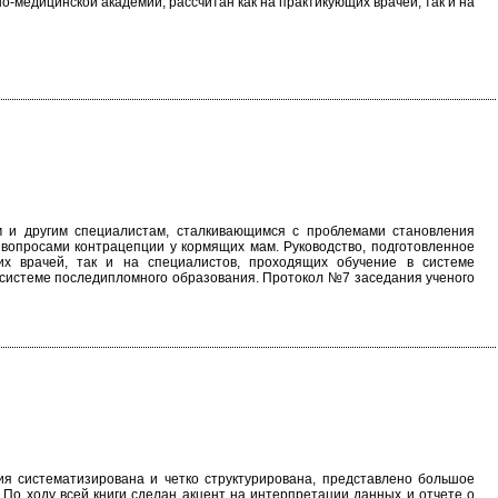
-медицинской академии, рассчитан как на практикующих врачей, так и на
м и другим специалистам, сталкивающимся с проблемами становления
е вопросами контрацепции у кормящих мам. Руководство, подготовленное
их врачей, так и на специалистов, проходящих обучение в системе
в системе последипломного образования. Протокол №7 заседания ученого
ия систематизирована и четко структурирована, представлено большое
По ходу всей книги сделан акцент на интерпретации данных и отчете о