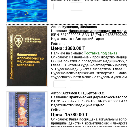
Автор:
Кузнецов, Шибанова
Название:
Назначение и производство медиц
ISBN: 5879930025 ISBN-13(EAN): 9785879930
Издательство:
Авторский тираж
Рейтинг:
Цена: 1880.00 T
Поставка под заказ
Наличие на складе:
Описание: Назначение и производство меди
Общие понятия о проводимых медицинских, те
Глава 3. Системы судебно-экспертных учреж
5. Судебно-медицинская экспертиза. Глава 6
Судебно-психиатрическая экспертиза. Глав
трудоспособности в связи с трудовым увеч
Автор:
Ахтямов С.Н., Бутов Ю.С.
Название:
Практическая дерматокосметоло
ISBN: 5225047750 ISBN-13(EAN): 9785225047
Издательство:
Медицина изд-во
Рейтинг:
Цена: 15780.00 T
Описание: Книга посвящена актуальным вопр
принципы действия косметических и лекарст