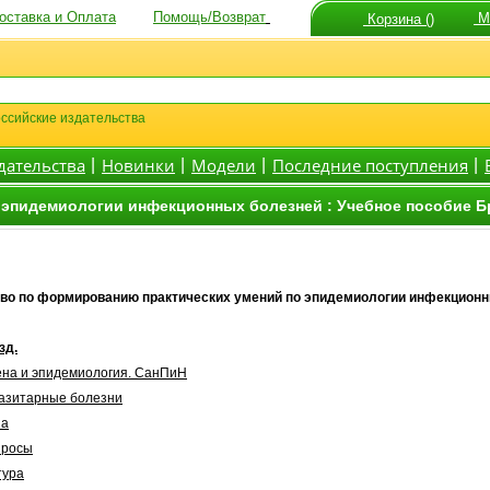
оставка и Оплата
Помощь/Возврат
Мо
Корзина ()
ссийские издательства
дательства
Новинки
Модели
Последние поступления
|
|
|
|
эпидемиологии инфекционных болезней : Учебное пособие Бр
во по формированию практических умений по эпидемиологии инфекционн
зд.
ена и эпидемиология. СанПиН
азитарные болезни
на
просы
тура