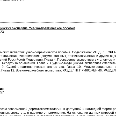
инских экспертиз. Учебно-практическое пособие
023
цинских экспертиз: учебно-практическое пособие. Содержание: РАЗДЕЛ 
хнических, ботанических, документальных, токсикологических и других вид
дений Российской Федерации. Глава 4. Проведение экспертизы в уголовно
. Экспертиза опьянения. Глава 7. Судебно-медицинская экспертиза смерте
а 9. Судебно-наркологическая экспертиза. Глава 10. Медико-социальная
ьем. Глава 12. Военно-врачебная экспертиза. РАЗДЕЛ III. ПРИЛОЖЕНИЯ. 
гия
757
осам современной дерматокосметологии. В доступной и наглядной форме р
венных средств для наружного применения. На основании данных мировой 