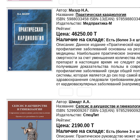
Автор:
Мазур Н.А.
Название:
Практическая кардиология
ISBN: 5988033458 ISBN-13(EAN): 9785988033
Издательство:
Медпрактика-М
Рейтинг:
Цена: 46250.00 T
Наличие на складе:
Есть (более 3-х шт
Описание: Данное издание «Практической кар
профилактике заболеваний основаны на рез
медицины. Наибольшее практическое значени
смертности за счет уменьшения количества л
препарат в настоящее время не следует ре
получившие доказательства пользы в совр
профилактике заболеваний среди общей поп
системы, которая является до сих пор самой
здравоохранения следовали требованиям док
от кардиоваскулярных заболеваний (например
Автор:
Шмидт А.А.
Название:
Сепсис в акушерстве и гинеколог
ISBN: 5299009267 ISBN-13(EAN): 9785299009
Издательство:
СпецЛит
Рейтинг:
Цена: 2190.00 T
Наличие на складе:
Есть (более 3-х шт
Описание: Практическое руководство может о