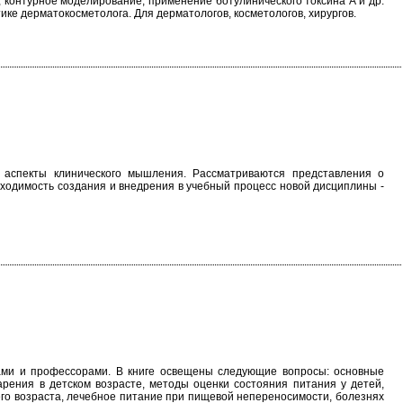
г, контурное моделирование, применение ботулинического токсина А и др.
ике дерматокосметолога. Для дерматологов, косметологов, хирургов.
е аспекты клинического мышления. Рассматриваются представления о
бходимость создания и внедрения в учебный процесс новой дисциплины -
ами и профессорами. В книге освещены следующие вопросы: основные
рения в детском возрасте, методы оценки состояния питания у детей,
его возраста, лечебное питание при пищевой непереносимости, болезнях