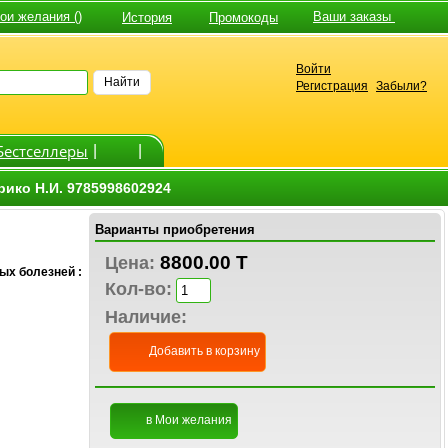
и желания ()
Ваши заказы
История
Промокоды
Войти
Найти
Регистрация
Забыли?
Бестселлеры
|
|
ико Н.И. 9785998602924
Варианты приобретения
8800.00 T
Цена:
ых болезней :
Кол-во:
Наличие:
Добавить в корзину
в Мои желания