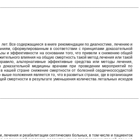
лет. Все содержащиеся в книге рекомендации по диагностике, лечению и
аниям, сформулированным в соответствии с принципами доказательной
зы и эффективности на основании того, что привели к снижению общей
ожительного влияния на общую смертность такой метод лечения или такой
 правило, альтернативные эффективные средства или методы лечения,
ов доказательной медицины врачами при проведении мероприятий по
 в нашей стране снижение смертности от болезней сердечнососудистой
выше положения является то, что в развитых странах, где в организации
ей смертности в результате уменьшения количества летальных исходов
 лечения и реабилитации септических больных, в том числе и пациенток