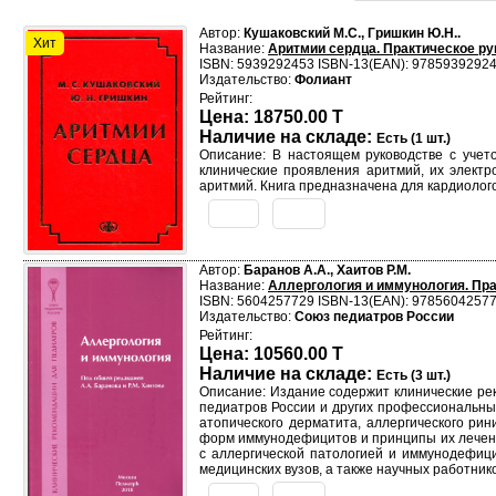
Автор:
Кушаковский М.С., Гришкин Ю.Н..
Хит
Название:
Аритмии сердца. Практическое р
ISBN: 5939292453 ISBN-13(EAN): 9785939292
Издательство:
Фолиант
Рейтинг:
Цена: 18750.00 T
Наличие на складе:
Есть (1 шт.)
Описание: В настоящем руководстве с учет
клинические проявления аритмий, их электр
аритмий. Книга предназначена для кардиолого
Автор:
Баранов А.А., Хаитов Р.М.
Название:
Аллергология и иммунология. Пр
ISBN: 5604257729 ISBN-13(EAN): 9785604257
Издательство:
Союз педиатров России
Рейтинг:
Цена: 10560.00 T
Наличие на складе:
Есть (3 шт.)
Описание: Издание содержит клинические ре
педиатров России и других профессиональны
атопического дерматита, аллергического ри
форм иммунодефицитов и принципы их лечени
с аллергической патологией и иммунодефици
медицинских вузов, а также научных работнико