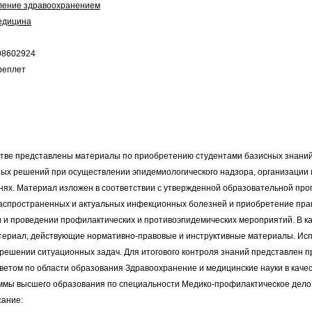
ление здравоохранением
едицина
98602924
реплет
стве представлены материалы по приобретению студентами базисных знаний 
ых решений при осуществлении эпидемиологического надзора, организации 
ях. Материал изложен в соответствии с утвержденной образовательной прог
аспространенных и актуальных инфекционных болезней и приобретение прак
и и проведении профилактических и противоэпидемических мероприятий. В 
риал, действующие нормативно-правовые и инструктивные материалы. Испо
решении ситуационных задач. Для итогового контроля знаний представлен п
етом по области образования Здравоохранение и медицинские науки в качес
мы высшего образования по специальности Медико-профилактическое дело. 
сание: