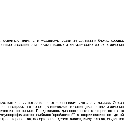
ы основные причины и механизмы развития аритмий и блокад сердца,
сновные сведения о медикаментозных и хирургических методах лечения
также вакцинации, которые подготовлены ведущими специалистами Союза
ены вопросы патогенеза, клинического течения, диагностики и лечения
гических состояниях. Представлены диагностические критерии основных
ммунопрофилактике наиболее "проблемной" категории пациентов - детей
ров, терапевтов, аллергологов, дерматологов, иммунологов; студентов