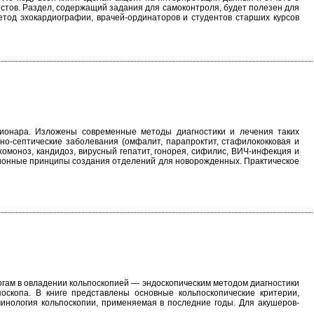
стов. Раздел, содержащий задания для самоконтроля, будет полезен для
тод эхокардиографии, врачей-ординаторов и студентов старших курсов
ционара. Изложены современные методы диагностики и лечения таких
йно-септические заболевания (омфалит, парапроктит, стафилококковая и
хомоноз, кандидоз, вирусный гепатит, гонорея, сифилис, ВИЧ-инфекция и
ционные принципы создания отделений для новорожденных. Практическое
огам в овладении кольпоскопией — эндоскопическим методом диагностики
скопа. В книге представлены основные кольпоскопические критерии,
минология кольпоскопии, применяемая в последние годы. Для акушеров-