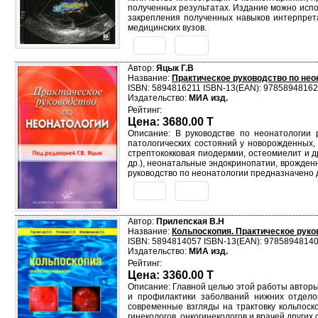
полученных результатах. Издание можно испо
закрепления полученных навыков интерпрета
медицинских вузов.
Автор:
Яцык Г.В
Название:
Практическое руководство по нео
ISBN: 5894816211 ISBN-13(EAN): 9785894816
Издательство:
МИА изд.
Рейтинг:
Цена: 3680.00 T
Описание: В руководстве по неонатологии
патологических состояний у новорожденных, 
стрептококковая пиодермии, остеомиелит и д
др.), неонатальные эндокринопатии, врожде
руководство по неонатологии предназначено 
Автор:
Прилепская В.Н
Название:
Кольпоскопия. Практическое руко
ISBN: 5894814057 ISBN-13(EAN): 9785894814
Издательство:
МИА изд.
Рейтинг:
Цена: 3360.00 T
Описание: Главной целью этой работы авторы
и профилактики заболваний нижних отдело
современные взгляды на трактовку кольпоск
гинекологов, онкогинекологов и врачей других