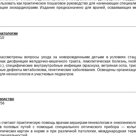
льзовать как практическое пошаговое руководство для начинающих специали
ции эхокардиограмм. Издание предназначено для врачей, осваивающих ме
натологии
210
 рассмотрены вопросы ухода за новорожденными детьми в условиях ста
как дисфункции желудочно-кишечного тракта, гемолитическая болезнь, гно
р.), специфические внутриутробные инфекции (краснуха, ветряная оспа, три
нные дефекты метаболизма, генетические заболевания. Освещены организа
для неонатологов и участковых педиатров.
водство
056
 считают практическую помощь врачам акушерам-гинекологам и онкогинекол
в половых путей с помощью специального оптического прибора — кольпо
опических картин в норме и при различной патологии, международная тер
 специальностей.