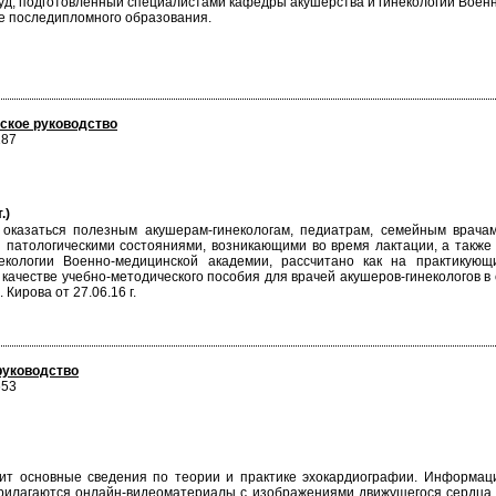
уд, подготовленный специалистами кафедры акушерства и гинекологии Военно
е последипломного образования.
ское руководство
187
.)
 оказаться полезным акушерам-гинекологам, педиатрам, семейным врача
ми патологическими состояниями, возникающими во время лактации, а такж
кологии Военно-медицинской академии, рассчитано как на практикующ
качестве учебно-методического пособия для врачей акушеров-гинекологов 
Кирова от 27.06.16 г.
руководство
653
жит основные сведения по теории и практике эхокардиографии. Информац
рилагаются онлайн-видеоматериалы с изображениями движущегося сердца. 