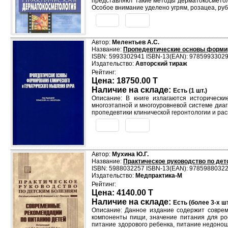
представляют такие методы дерматокосметолог
Особое внимание уделено угрям, розацеа, руб
Автор:
Мелентьев А.С.
Название:
Пропедевтические основы формир
ISBN: 5993302941 ISBN-13(EAN): 9785993302
Издательство:
Авторский тираж
Рейтинг:
Цена: 18750.00 T
Наличие на складе:
Есть (1 шт.)
Описание: В книге излагаются исторически
многоэтапной и многоуровневой системе диаг
пропедевтики клинической геронтологии и ра
Автор:
Мухина Ю.Г.
Название:
Практическое руководство по дет
ISBN: 5988032257 ISBN-13(EAN): 9785988032
Издательство:
Медпрактика-М
Рейтинг:
Цена: 4140.00 T
Наличие на складе:
Есть (более 3-х шт
Описание: Данное издание содержит совре
компоненты пищи, значение питания для рос
питание здорового ребенка, питание недонош