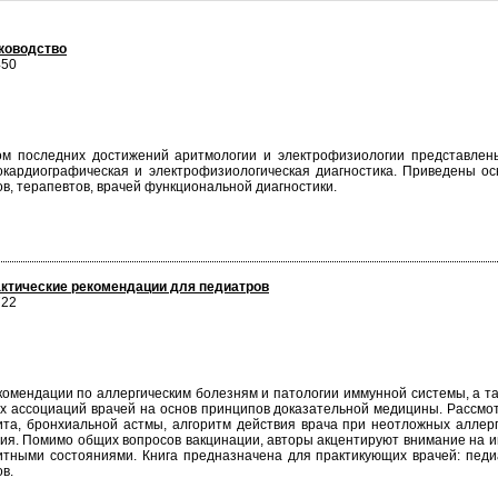
уководство
450
ом последних достижений аритмологии и электрофизиологии представлен
окардиографическая и электрофизиологическая диагностика. Приведены о
в, терапевтов, врачей функциональной диагностики.
актические рекомендации для педиатров
722
комендации по аллергическим болезням и патологии иммунной системы, а 
х ассоциаций врачей на основ принципов доказательной медицины. Рассмотр
нита, бронхиальной астмы, алгоритм действия врача при неотложных аллер
я. Помимо общих вопросов вакцинации, авторы акцентируют внимание на и
тными состояниями. Книга предназначена для практикующих врачей: педиат
в.