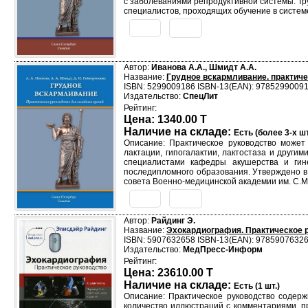
с заболеваниями репродуктивной системы. Тр
специалистов, проходящих обучение в систем
Автор:
Иванова А.А., Шмидт А.А.
Название:
Грудное вскармливание. практиче
ISBN: 5299009186 ISBN-13(EAN): 9785299009
Издательство:
СпецЛит
Рейтинг:
Цена: 1340.00 T
Наличие на складе:
Есть (более 3-х шт
Описание: Практическое руководство может
лактации, гипогалактии, лактостаза и други
специалистами кафедры акушерства и гине
последипломного образования. Утверждено в 
совета Военно-медицинской академии им. С.М. 
Автор:
Райдинг Э.
Название:
Эхокардиография. Практическое 
ISBN: 5907632658 ISBN-13(EAN): 9785907632
Издательство:
МедПресс-Информ
Рейтинг:
Цена: 23610.00 T
Наличие на складе:
Есть (1 шт.)
Описание: Практическое руководство содер
количество иллюстраций с комментариями, п