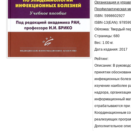
Организация и управ
Профилактическая м
ISBN: 5998602927
ISBN-13(EAN): 97859
Обложка: Твердый пе
Страницы: 680
Вес: 1.00 кг.
Дата издания: 2017
Рейтинг:
Описание: В руковод
принятии обоснованн
инфекционных болезн
изучение наиболее р
надзора, организаци
информационный мате
отрабатываются при 
Координационным сов
реализующих програм
Дополнительное опи