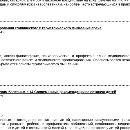
ии, как крио-, электро- и лазерное воздействие на кожу, химический пилин
цам и опухолям кожи - заболеваниям, наиболее часто встречающимся в практ
ования клинического и гериатрического мышления врача
942
е, логико-философские, психологические и профессионально-медицински
ностического поиска и медицинского прогнозирования. Обосновывается нео
скрываются основы гериатрического мышления.
ским болезням. т.14 Современные рекомендации по питанию детей
250
.)
менные рекомендации по питанию детей, написанные заслуженными врач
та и развития ребенка и профилактики заболеваний, особенности пищева
енных и детей с очень низкой массой тела, лечебное питание у детей ранн