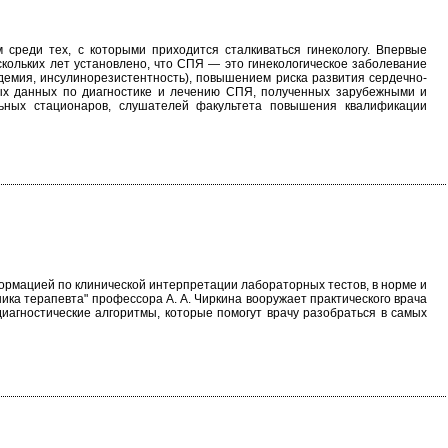
среди тех, с которыми приходится сталкиваться гинекологу. Впервые
кольких лет установлено, что СПЯ — это гинекологическое заболевание
емия, инсулинорезистентность), повышением риска развития сердечно-
ых данных по диагностике и лечению СПЯ, полученных зарубежными и
ильных стационаров, слушателей факультета повышения квалификации
формацией по клинической интерпретации лабораторных тестов, в норме и
ика терапевта" профессора А. А. Чиркина вооружает практического врача
иагностические алгоритмы, которые помогут врачу разобраться в самых