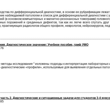
оводства по дифференциальной диагностике, в основе ее рубрификации лежа
ание наблюдаемой патологии и список для дифференциальной диагностики с
ий (в основном компьютерных и магнитно-резонансных томограмм) головного
ных поражений и срединных дефектов, так как их легче всего спутать друг
 практикующих радиологов общего профиля, неврологов, нейрохирургов, педи
ия. Диагностическое значение: Учебное пособие, гриф УМО
876
 методы исследования " изложены подходы к интерпретации лабораторных и
но-диагностические «профили», используемые для выявления отдельных патол
 часть 2. Диагностические и ситуационные задачи для студентов 3-4 курс
985