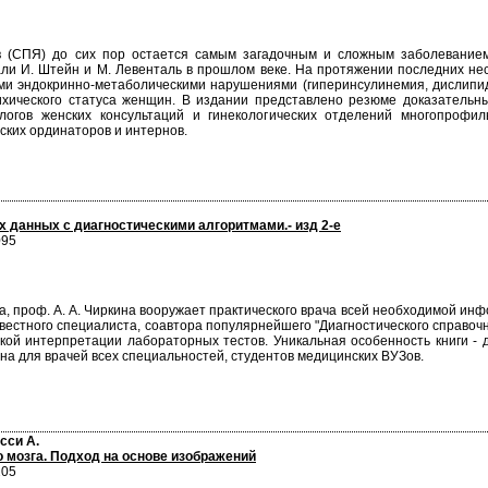
 (СПЯ) до сих пор остается самым загадочным и сложным заболеванием 
али И. Штейн и М. Левенталь в прошлом веке. На протяжении последних нес
ми эндокринно-метаболическими нарушениями (гиперинсулинемия, дислипид
хического статуса женщин. В издании представлено резюме доказательн
ологов женских консультаций и гинекологических отделений многопроф
ских ординаторов и интернов.
 данных с диагностическими алгоритмами.- изд 2-е
095
а, проф. А. А. Чиркина вооружает практического врача всей необходимой ин
вестного специалиста, соавтора популярнейшего "Диагностического справочн
ой интерпретации лабораторных тестов. Уникальная особенность книги - д
на для врачей всех специальностей, студентов медицинских ВУЗов.
сси А.
о мозга. Подход на основе изображений
205