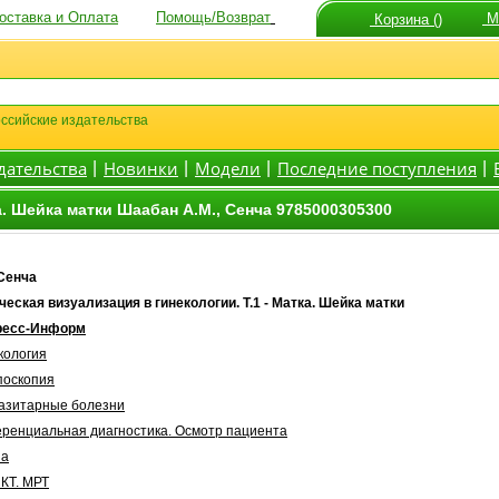
оставка и Оплата
Помощь/Возврат
Мо
Корзина ()
ссийские издательства
дательства
Новинки
Модели
Последние поступления
|
|
|
|
а. Шейка матки Шаабан А.М., Сенча 9785000305300
 Сенча
еская визуализация в гинекологии. Т.1 - Матка. Шейка матки
есс-Информ
кология
поскопия
азитарные болезни
ренциальная диагностика. Осмотр пациента
на
 КТ. МРТ