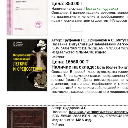
Цена: 350.00 T
Поставка под заказ
Наличие на складе:
Описание: В данное издание включены вопрос
на диагностику и лечение и требованиями п
практическим занятиям студентов III-IV курсо
Автор:
Труфанов Г.Е., Грищенков А.С., Митусо
Название:
Визуализация заболеваний легких
ISBN: 5604796972 ISBN-13(EAN): 9785604796
Издательство:
ЭЛБИ-СПб изд-во
Рейтинг:
Цена: 16560.00 T
Наличие на складе:
Есть (более 3-х шт
Описание: В первой главе руководства изло
легких. В последующих главах представлена К
плевры (глава 5). Даны рекомендации по т
этиологии, патогенеза, морфологии и клин
диагностикой и лечением заболеваний и повр
том числе в системе непрерывного медицинск
Автор:
Сидорова И.С
Название:
Клинико-диагностические аспект
ISBN: 5894812623 ISBN-13(EAN): 9785894812
Издательство:
МИА изд.
Рейтинг: