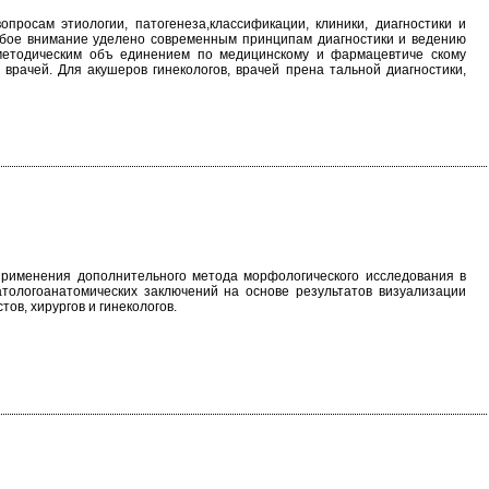
росам этиологии, патогенеза,классификации, клиники, диагностики и
обое внимание уделено современным принципам диагностики и ведению
методическим объ единением по медицинскому и фармацевтиче скому
врачей. Для акушеров гинекологов, врачей прена тальной диагностики,
применения дополнительного метода морфологического исследования в
атологоанатомических заключений на основе результатов визуализации
ов, хирургов и гинекологов.