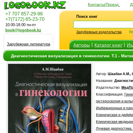
Контакты/Проезд
Д
+7 707 857-29-98
Поиск книг
+7(7172) 65-23-70
10:00-18:00 пн-пт
book@logobook.kz
Зарубежные издательства
Ро
Зарубежная литература
Авторы
Каталог книг
Из
|
|
Диагностическая визуализация в гинекологии. Т.1 - Матк
Автор:
Шаабан А.М.,
Название:
Диагностич
Издательство:
МедПр
Классификация:
Гине
гистероскопия и коль
Инфекционные и пар
Клиническая и диффе
Клиническая медици
Лучевая диагностика.