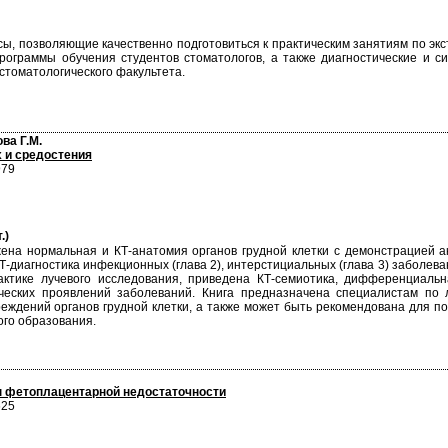
ы, позволяющие качественно подготовиться к практическим занятиям по экст
рограммы обучения студентов стоматологов, а также диагностические и с
в стоматологического факультета.
ва Г.М.
 и средостения
979
.)
жена нормальная и КТ-анатомия органов грудной клетки с демонстрацией а
Т-диагностика инфекционных (глава 2), интерстициальных (глава 3) заболеван
актике лучевого исследования, приведена КТ-семиотика, дифференциаль
ических проявлений заболеваний. Книга предназначена специалистам по
еждений органов грудной клетки, а также может быть рекомендована для п
ого образования.
ы фетоплацентарной недостаточности
625