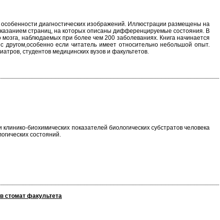
т особенности диагностических изображений. Иллюстрации размещены на
 указанием страниц, на которых описаны дифференцируемые состояния. В
 мозга, наблюдаемых при более чем 200 заболеваниях. Книга начинается
 с другом,особенно если читатель имеет относительно небольшой опыт.
атров, студентов медицинских вузов и факультетов.
 клинико-биохимических показателей биологических субстратов человека
огических состояний.
ов стомат факультета