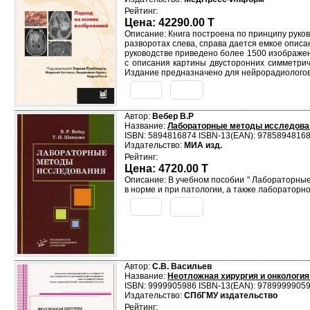
Рейтинг:
Цена: 42290.00 T
Описание: Книга построена по принципу рук
разворотах слева, справа дается емкое опис
руководстве приведено более 1500 изображен
с описания картины двусторонних симметрич
Издание предназначено для нейрорадиологов,
Автор:
Вебер В.Р
Название:
Лабораторные методы исследован
ISBN: 5894816874 ISBN-13(EAN): 9785894816
Издательство:
МИА изд.
Рейтинг:
Цена: 4720.00 T
Описание: В учебном пособии " Лабораторные
в норме и при патологии, а также лаборатор
Автор:
С.В. Васильев
Название:
Неотложная хирургия и онкология
ISBN: 9999905986 ISBN-13(EAN): 9789999905
Издательство:
СПбГМУ издательство
Рейтинг: