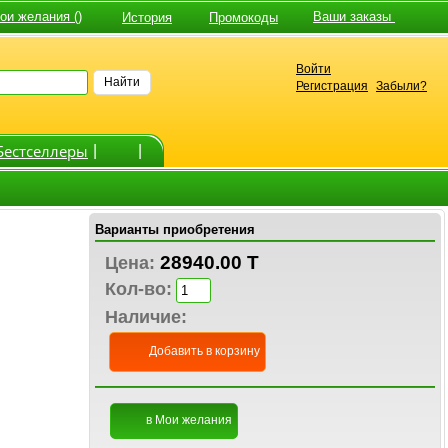
и желания ()
Ваши заказы
История
Промокоды
Войти
Найти
Регистрация
Забыли?
Бестселлеры
|
|
Варианты приобретения
28940.00 T
Цена:
Кол-во:
Наличие:
Добавить в корзину
в Мои желания