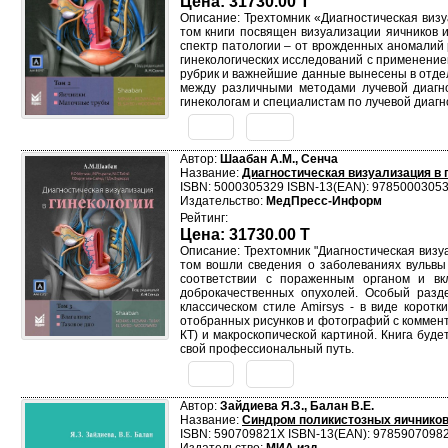
Цена: 31730.00 T
Описание: Трехтомник «Диагностическая визу
том книги посвящен визуализации яичников 
спектр патологии – от врожденных аномалий
гинекологических исследований с применение
рубрик и важнейшие данные вынесены в отде
между различными методами лучевой диагнос
гинекологам и специалистам по лучевой диагн
Автор:
Шаабан А.М., Сенча
Название:
Диагностическая визуализация в г
ISBN: 5000305329 ISBN-13(EAN): 9785000305
Издательство:
МедПресс-Информ
Рейтинг:
Цена: 31730.00 T
Описание: Трехтомник "Диагностическая визуа
том вошли сведения о заболеваниях вульвы 
соответствии с пораженным органом и вк
доброкачественных опухолей. Особый разд
классическом стиле Amirsys - в виде коро
отобранных рисунков и фотографий с коммент
КТ) и макроскопической картиной. Книга буде
свой профессиональный путь.
Автор:
Зайдиева Я.З., Балан В.Е.
Название:
Синдром поликистозных яичников
ISBN: 590709821X ISBN-13(EAN): 9785907098