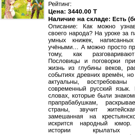
Рейтинг:
Цена: 3440.00 T
Наличие на складе:
Есть (б
Описание: Как можно узна
своего народа? На уроке за п
умных книжек, написанных
учёными… А можно просто пр
тому, как разговариваю
Пословицы и поговорки пр
жизнь из глубины веков, ра
событиях древних времён, но
актуальны, востребованы
современный русский язык. 
словах, которые были знако
прапрабабушкам, раскрыва
страны, звучит житейска
замешанная на крестьянск
искрится народный юмор.
истории крылатых в