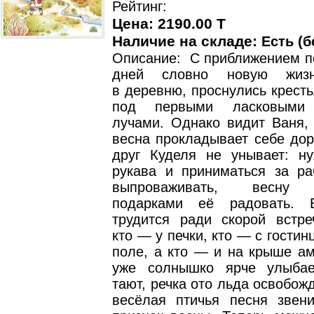
Рейтинг:
Цена: 2190.00 T
Наличие на складе:
Есть (б
Описание: С приближением п
дней словно новую жизн
в деревню, проснулись крест
под первыми ласковыми 
лучами. Однако видит Ваня, 
весна прокладывает себе доро
друг Куделя не унывает: ну
рукава и приниматься за р
выпроваживать, весну п
подарками её радовать. 
трудится ради скорой встре
кто — у печки, кто — с гостин
поле, а кто — и на крыше а
уже солнышко ярче улыбае
тают, речка ото льда освобожд
весёлая птичья песня зве