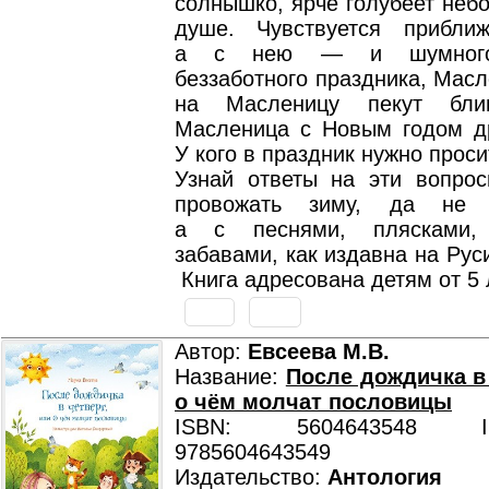
солнышко, ярче голубеет небо
душе. Чувствуется прибли
а с нею — и шумного,
беззаботного праздника, Мас
на Масленицу пекут бли
Масленица с Новым годом д
У кого в праздник нужно прос
Узнай ответы на эти вопрос
провожать зиму, да не 
а с песнями, плясками,
забавами, как издавна на Рус
Книга адресована детям от 5 
Автор:
Евсеева М.В.
Название:
После дождичка в 
о чём молчат пословицы
ISBN: 5604643548 ISB
9785604643549
Издательство:
Антология