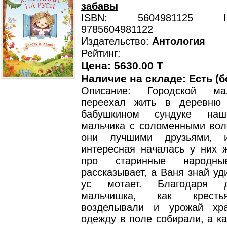
забавы
ISBN: 5604981125 ISB
9785604981122
Издательство:
Антология
Рейтинг:
Цена: 5630.00 T
Наличие на складе:
Есть (б
Описание: Городской ма
переехал жить в деревню
бабушкином сундуке наш
мальчика с соломенными вол
они лучшими друзьями, 
интересная началась у них ж
про старинные народны
рассказывает, а Ваня знай уд
ус мотает. Благодаря д
мальчишка, как крест
возделывали и урожай хра
одежду в поле собирали, а ка