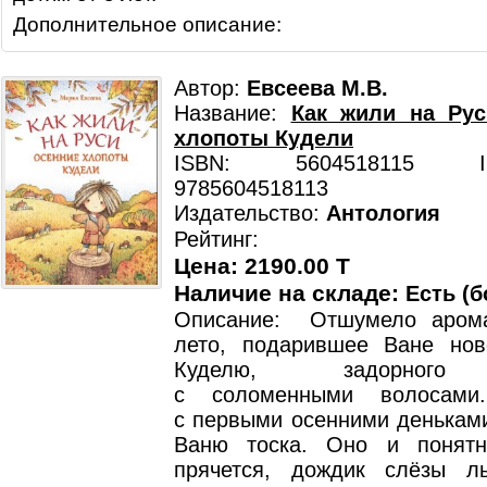
Дополнительное описание:
Автор:
Евсеева М.В.
Название:
Как жили на Рус
хлопоты Кудели
ISBN: 5604518115 ISB
9785604518113
Издательство:
Антология
Рейтинг:
Цена: 2190.00 T
Наличие на складе:
Есть (б
Описание: Отшумело арома
лето, подарившее Ване но
Куделю, задорного 
с соломенными волосами
с первыми осенними деньками
Ваню тоска. Оно и понятн
прячется, дождик слёзы л