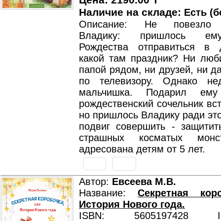
Цена: 2190.00 T
Наличие на складе:
Есть (б
Описание: Не повезло 
Владику: пришлось ем
Рождества отправиться в 
какой там праздник? Ни лю
папой рядом, ни друзей, ни д
по телевизору. Однако не
мальчишка. Подарил ему
рождественский сочельник вст
но пришлось Владику ради эт
подвиг совершить - защитит
страшных косматых монс
адресована детям от 5 лет.
Автор:
Евсеева М.В.
Название:
Секретная кор
История Нового года.
ISBN: 5605197428 ISB