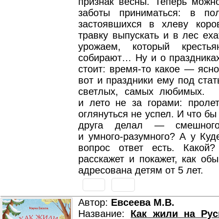
признак весны. Теперь можно
заботы приниматься: в по
застоявшихся в хлеву кор
травку выпускать и в лес ех
урожаем, который кресть
собирают… Ну и о праздниках
стоит: время-то какое — ясно
вот и праздники ему под ста
светлых, самых любимых
и лето не за горами: пролет
оглянуться не успел. И что бы
друга делал — смешного
и умного-разумного? А у Куд
вопрос ответ есть. Какой
расскажет и покажет, как о
адресована детям от 5 лет.
Автор:
Евсеева М.В.
Название:
Как жили на Рус