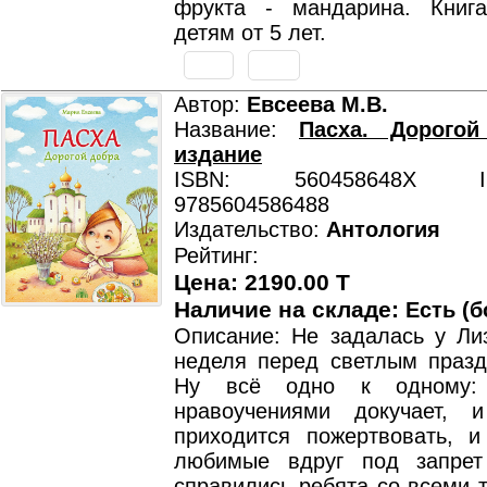
фрукта - мандарина. Книг
детям от 5 лет.
Автор:
Евсеева М.В.
Название:
Пасха. Дорогой
издание
ISBN: 560458648X ISB
9785604586488
Издательство:
Антология
Рейтинг:
Цена: 2190.00 T
Наличие на складе:
Есть (б
Описание: Не задалась у Ли
неделя перед светлым празд
Ну всё одно к одному:
нравоучениями докучает, 
приходится пожертвовать, 
любимые вдруг под запрет
справились ребята со всеми 