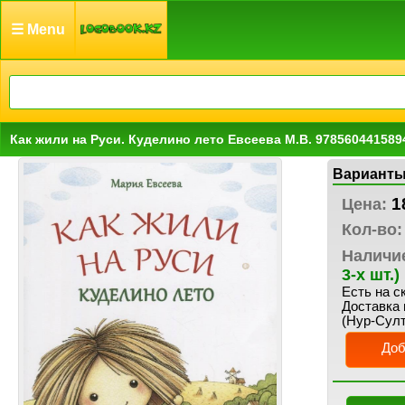
☰ Menu
Как жили на Руси. Куделино лето Евсеева М.В. 978560441589
Варианты
1
Цена:
Кол-во:
Наличи
3-х шт.)
Есть на с
Доставка 
(Нур-Султ
Доб