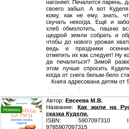
нагоняет. Печалится парень, д
своего забыл. А вот Куделя
кому, как не ему, знать, ч
скучать некогда. Ещё и забо
хлеб обмолотить, пашню вс
щедрой земли собрать и обр
чтобы до нового урожая хва
ведь и праздники осенние
отметить их как следует! Ну к
да печалиться? Зимой разв
этом лучше спросить Кудел
когда от снега белым-бело ста
Книга адресована детям от 5
Автор:
Евсеева М.В.
Название:
Как жили на Ру
Новинка
сказка Кудели.
ISBN: 5907097310 ISB
9785907097315