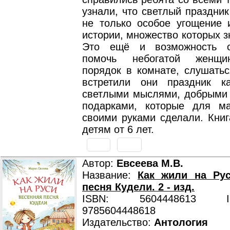
узнали, что светлый праздни
не только особое угощение 
истории, множество которых з
Это ещё и возможность с
помочь небогатой женщи
порядок в комнате, слушатьс
встретили они праздник к
светлыми мыслями, добрыми 
подарками, которые для м
своими руками сделали. Книг
детям от 6 лет.
Автор:
Евсеева М.В.
Название:
Как жили на Рус
песня Кудели. 2 - изд.
ISBN: 5604448613 ISB
9785604448618
Издательство:
Антология