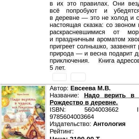
в их это правилах. Они вез
всё попробуют и убедятс
в деревне — это не холод и с
настоящая сказка: со звоном 
раскрасневшимися от мо
и праздничным ароматом хвои
пригреет солнышко, зазвенят 
природа — и весна подарит д
приключения. Книга адресов
5 лет.
Автор:
Евсеева М.В.
Название:
Надо верить в 
Рождество в деревне.
ISBN: 5604003662 ISB
9785604003664
Издательство:
Антология
Рейтинг: