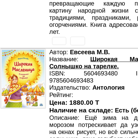
превращающие каждую п
картину народной жизни 
традициями, праздниками,
огорчениями. Книга адресова
лет.
Автор:
Евсеева М.В.
Название:
Широкая Ма
Солнышко на тарелке.
ISBN: 5604693480 ISB
9785604693483
Издательство:
Антология
Рейтинг:
Цена: 1880.00 T
Наличие на складе:
Есть (б
Описание: Ещё зима на дв
морозом потрескивает да у
на окнах рисует, но всё сильн