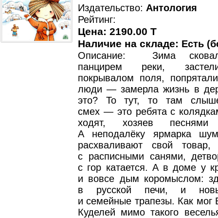
Издательство:
Антология
Рейтинг:
Цена: 2190.00 T
Наличие на складе:
Есть (б
Описание: Зима скова
панцирем реки, засте
покрывалом поля, попрятал
люди — замерла жизнь в дер
это? То тут, то там слыш
смех — это ребята с колядка
ходят, хозяев песнями 
А неподалёку ярмарка шум
расхваливают свой товар,
с расписными санями, детво
с гор катается. А в доме у 
и вовсе дым коромыслом: зд
в русской печи, и новы
и семейные трапезы. Как мог 
Куделей мимо такого весель