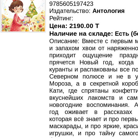
9785605197423
Издательство:
Антология
Рейтинг:
Цена: 2190.00 T
Наличие на складе:
Есть (б
Описание: Вместе с первым 
и запахом хвои от наряженно
приходит ощущение празд
прячется Новый год, когда
куранты и распакованы все п
Северном полюсе и не в у
Мороза, а в секретной короб
Кати, где спрятаны конфетти
вкуснейших лакомств и са
новогодние воспоминания.
год оживает в рассказах 
которая всё знает и про перв
маскарады, и про яркие, кра
игрушки, и про тайну самого