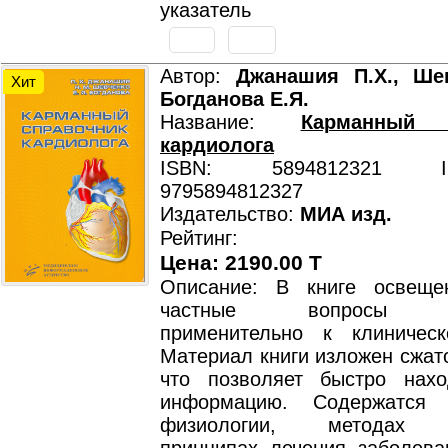
указатель
Автор:
Джанашия П.Х., Шев
Хит
Богданова Е.Я.
Название:
Карманный 
кардиолога
ISBN: 5894812321 ISB
9795894812327
Издательство:
МИА изд.
Рейтинг:
Цена: 2190.00 T
Описание: В книге освещ
частные вопросы ка
применительно к клиническ
Материал книги изложен сжато
что позволяет быстро нах
информацию. Содержатся
физиологии, методах ди