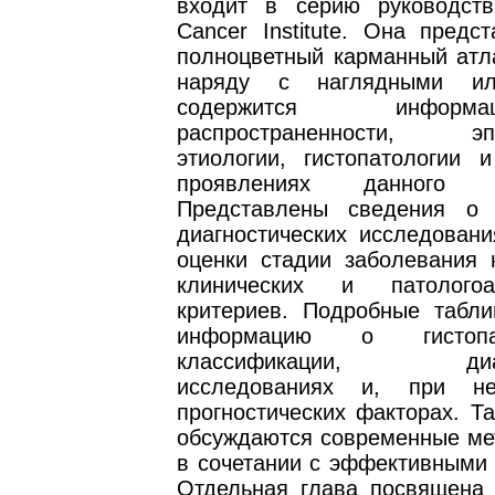
входит в серию руководств
Cancer Institute. Она предс
полноцветный карманный атла
наряду с наглядными ил
содержится инфо
распространенности, эпи
этиологии, гистопатологии и
проявлениях данного за
Представлены сведения о 
диагностических исследовани
оценки стадии заболевания 
клинических и патологоан
критериев. Подробные табл
информацию о гистопато
классификации, диагн
исследованиях и, при нео
прогностических факторах. Т
обсуждаются современные ме
в сочетании с эффективными 
Отдельная глава посвящена 