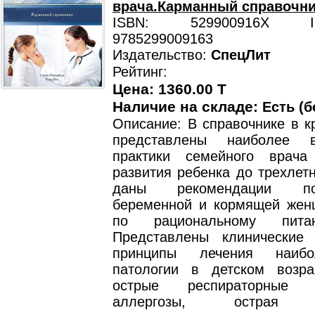
врача.Карманный справочни
ISBN: 529900916X ISB
9785299009163
Издательство:
СпецЛит
Рейтинг:
Цена: 1360.00 T
Наличие на складе:
Есть (б
Описание: В справочнике в к
представлены наиболее 
практики семейного врача
развития ребенка до трехлетн
даны рекомендации п
беременной и кормящей жен
по рациональному пита
Представлены клинические
принципы лечения наибо
патологии в детском возра
острые респираторные з
аллергозы, острая д