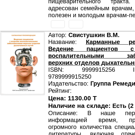
пищеварительного тракта.
адресован семейным врачам, 
полезен и молодым врачам-п
Автор:
Свистушкин В.М.
Название:
Карманные ре
Ведение пациентов 
воспалительными забо
верхних отделов дыхательн
ISBN: 9999915256 ISB
9789999915250
Издательство:
Группа Ремед
Рейтинг:
Цена: 1130.00 T
Наличие на складе:
Есть (2
Описание: В наше пере
информацией время, п
огромного количества специа
литературы, включая отеч