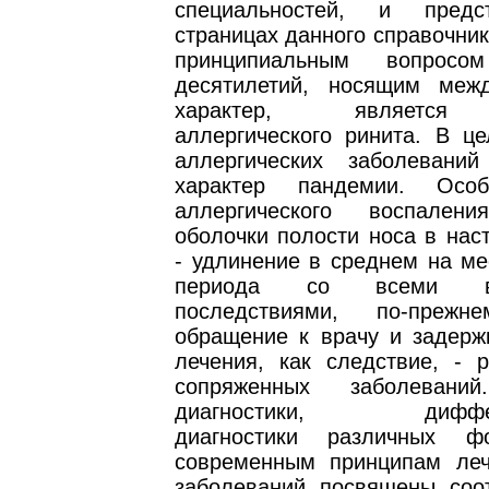
специальностей, и пред
страницах данного справочни
принципиальным вопросо
десятилетий, носящим меж
характер, является
аллергического ринита. В ц
аллергических заболеваний
характер пандемии. Осо
аллергического воспалени
оболочки полости носа в нас
- удлинение в среднем на ме
периода со всеми вы
последствиями, по-прежн
обращение к врачу и задерж
лечения, как следствие, - р
сопряженных заболевани
диагностики, диффере
диагностики различных ф
современным принципам ле
заболеваний посвящены соо