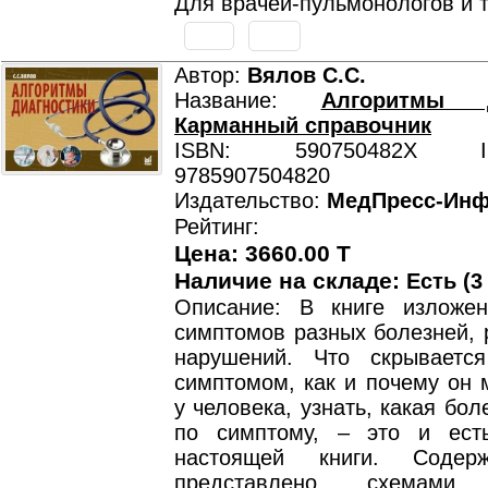
Для врачей-пульмонологов и 
Автор:
Вялов С.С.
Название:
Алгоритмы д
Карманный справочник
ISBN: 590750482X ISB
9785907504820
Издательство:
МедПресс-Ин
Рейтинг:
Цена: 3660.00 T
Наличие на складе:
Есть (3
Описание: В книге изложе
симптомов разных болезней, 
нарушений. Что скрываетс
симптомом, как и почему он 
у человека, узнать, какая бол
по симптому, – это и ест
настоящей книги. Содер
представлено схемами, 