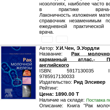
нозологиях, наиболее часто 
в практике врача-дер
Лаконичность изложения мате
справочник незаменимым п
ежедневной практической 
врача.
Автор:
У.И.Чен, Э.Уордли
Название:
Рак молочно
карманный атлас.- 
английского
ISBN: 5917130035 ISB
9785917130033
Издательство:
Рид Элсивер
Рейтинг:
Цена: 1890.00 T
Наличие на складе:
Поставка п
Описание: Книга "Рак моло