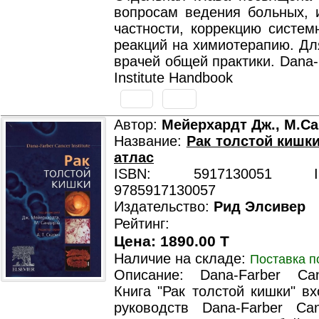
вопросам ведения больных, и
частности, коррекцию систем
реакций на химиотерапию. Дл
врачей общей практики. Dana-
Institute Handbook
Автор:
Мейерхардт Дж., М.С
Название:
Рак толстой кишк
атлас
ISBN: 5917130051 ISB
9785917130057
Издательство:
Рид Элсивер
Рейтинг:
Цена: 1890.00 T
Наличие на складе:
Поставка п
Описание: Dana-Farber Canc
Книга "Рак толстой кишки" в
руководств Dana-Farber Canc