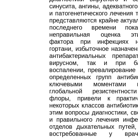
синусита, ангины, адекватного
и патогенетического лечения 
представляются крайне актуа
последнего времени пока
неправильная оценка этио
фактора при инфекциях но
гортани, избыточное назначе
антибактериальных препар
вирусном, так и при ба
воспалении, превалирование 
определенных групп антиби
ключевыми моментами 
глобальной резистентност
флоры, привели к практич
некоторых классов антибиотик
этим вопросы диагностики, с
и правильного лечения инфе
отделов дыхательных путей,
востребованные у вра