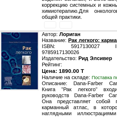
коррекцию системных и кожны
химиотерапию.Для онколог
общей практики.
Автор:
Лориган
Название:
Рак легкого: карм
ISBN: 5917130027 ISB
9785917130026
Издательство:
Рид Элсивер
Рейтинг:
Цена: 1890.00 T
Наличие на складе:
Поставка п
Описание: Dana-Farber Canc
Книга "Рак легкого" вхо
руководств Dana-Farber Canc
Она представляет собой п
карманный атлас, в котор
наглядными иллюстрациями