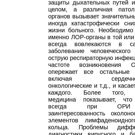
защиты дыхательных путей и
целом, а различная патол
органов вызывает значительн
иногда катастрофически сни
жизни больного. Необходимо 
именно ЛОР-органы в той или
всегда вовлекаются в с
заболевание человеческого
острую респираторную инфекц
частоте возникновения 
опережает все остальные 
включая сердечно-со
онкологические и т.д., и каса
каждого. Более того, с
медицина показывает, что
всегда при ОРИ 
заинтересованность околоно
элементов лимфаденоидног
кольца. Проблемы диффе
диагностики вирусного и ба