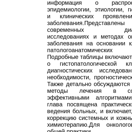
информация о распростр
эпидемиологии, этиологии, г
и клинических проявлен
заболевания.Представлены
современных диагно
исследованиях и методах о
заболевания на основании к
патологоанатомических 
Подробные таблицы включаю
о гистопатологической кл
диагностических исследов
необходимости, прогностичес
Также детально обсуждаются
методы лечения в со
эффективными алгоритмами
глава посвящена практичес
ведения больных, и включает,
коррекцию системных и кожны
химиотерапию.Для онколог
общей практики.