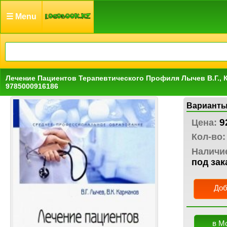
☰ Menu
Лечение Пациентов Терапевтического Профиля Лычев В.Г., 
9785000916186
Варианты
9
Цена:
Кол-во:
Наличи
под зак
Доб
в М