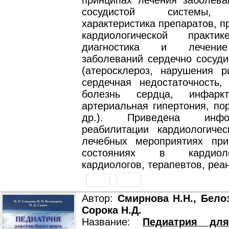
принципах лечения заболева
сосудистой системы, 
характеристика препаратов, 
кардиологической практи
диагностика и лечени
заболеваний сердечно сосуди
(атеросклероз, нарушения р
сердечная недостаточность,
болезнь сердца, инфарк
артериальная гипертония, по
др.). Приведена инф
реабилитации кардиологичес
лечебных мероприятиях пр
состояниях в кардиол
кардиологов, терапевтов, реа
Автор:
Смирнова Н.Н., Белоз
Сорока Н.Д.
Название:
Педиатрия для