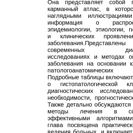
Она представляет собой п
карманный атлас, в котор
наглядными иллюстрациями
информация о распростр
эпидемиологии, этиологии, г
и клинических проявлен
заболевания.Представлены
современных диагно
исследованиях и методах о
заболевания на основании к
патологоанатомических 
Подробные таблицы включаю
о гистопатологической кл
диагностических исследов
необходимости, прогностичес
Также детально обсуждаются
методы лечения в со
эффективными алгоритмами
глава посвящена практичес
ведения больных, и включает,