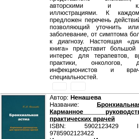
авторскими и класс
иллюстрациями. К каждо
предложен перечень действий
позволяющий уточнить или
заболевание, от симптома бо
к диагнозу. Настоящая «диа
книга» представит большой 
интерес для терапевтов, 
практики, онкологов, де
инфекционистов и вра
специальностей.
Автор:
Ненашева
Название:
Бронхиаль
Карманное руковод
практических врачей
ISBN: 5902123429 ISB
9785902123422