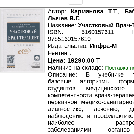
Автор:
Карманова Т.Т., Ба
Лычев В.Г.
Название:
Участковый Врач-
ISBN: 5160157611 ISB
9785160157610
Издательство:
Инфра-М
Рейтинг:
Цена: 19290.00 T
Наличие на складе:
Поставка п
Описание: В учебнике п
базовые алгоритмы форм
студентов медицинского у
компетентности врача-терапе
первичной медико-санитарн
диагностике, лечению, ди
наблюдению и профилактике
наиболее распростр
заболеваниями органо