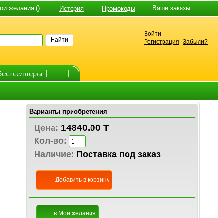
и желания ()
Ваши заказы
История
Промокоды
Войти
Найти
Регистрация
Забыли?
Бестселлеры
|
|
Варианты приобретения
14840.00 T
Цена:
Кол-во:
Наличие:
Поставка под заказ
Добавить в корзину
в Мои желания