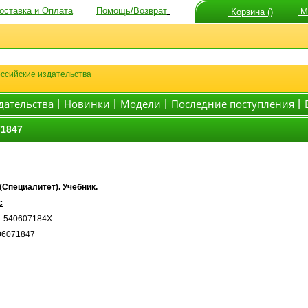
оставка и Оплата
Помощь/Возврат
Мо
Корзина ()
ссийские издательства
дательства
Новинки
Модели
Последние поступления
|
|
|
|
71847
(Специалитет). Учебник.
с
: 540607184X
06071847