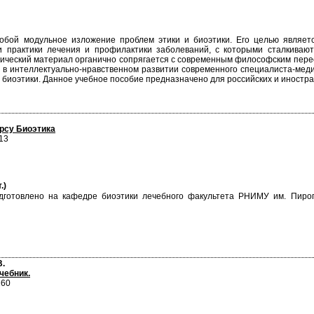
обой модульное изложение проблем этики и биоэтики. Его целью являет
и практики лечения и профилактики заболеваний, с которыми сталкиваю
этический материал органично сопрягается с современным философским пе
е в интеллектуально-нравственном развитии современного специалиста-меди
 биоэтики. Данное учебное пособие предназначено для российских и иностр
рсу Биоэтика
13
.)
дготовлено на кафедре биоэтики лечебного факультета РНИМУ им. Пирог
В.
чебник.
260