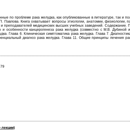
ные по проблеме рака желудка, как опубликованные в литературе, так и п
П. Павлова. Книга охватывает вопросы этиологии, анатомии, физиологии, п
 и преподавателей медицинских высших учебных заведений. Содержание. Пр
з и особенности канцерогенеза рака желудка (совместно с М.В. Дубиной и 
дка. Глава 6. Клиническая симптоматика рака желудка. Глава 7. Диагностик
енциальный диагноз рака желудка. Глава 11. Общие принципы лечения рака
479
 лекции)