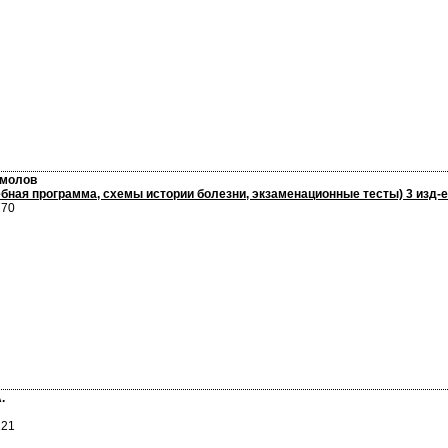
омолов
ебная программа, схемы истории болезни, экзаменационные тесты) 3 изд-е
770
.
221