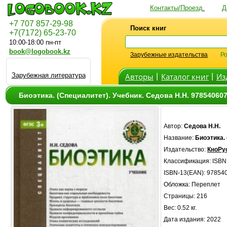
Контакты/Проезд
Д
+7 707 857-29-98
Поиск книг
+7(7172) 65-23-70
10:00-18:00 пн-пт
book@logobook.kz
Зарубежные издательства
Ро
Зарубежная литература
Авторы
Каталог книг
Из
|
|
Биоэтика. (Специалитет). Учебник. Седова Н.Н. 97854060
Автор:
Седова Н.Н.
Название:
Биоэтика. 
Издательство:
КноРу
Классификация:
ISBN
ISBN-13(EAN): 97854
Обложка: Переплет
Страницы: 216
Вес: 0.52 кг.
Дата издания: 2022