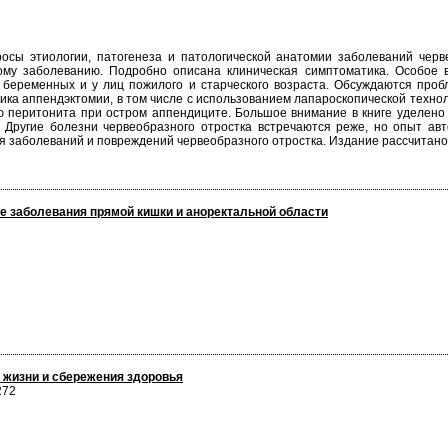
осы этиологии, патогенеза и патологической анатомии заболеваний черв
ому заболеванию. Подробно описана клиническая симптоматика. Особое 
 у беременных и у лиц пожилого и старческого возраста. Обсуждаются пр
ника аппендэктомии, в том числе с использованием лапароскопической тех
ю перитонита при остром аппендиците. Большое внимание в книге уделено а
 Другие болезни червеобразного отростка встречаются реже, но опыт ав
ия заболеваний и повреждений червеобразного отростка. Издание рассчитано 
е заболевания прямой кишки и аноректальной области
 жизни и сбережения здоровья
272