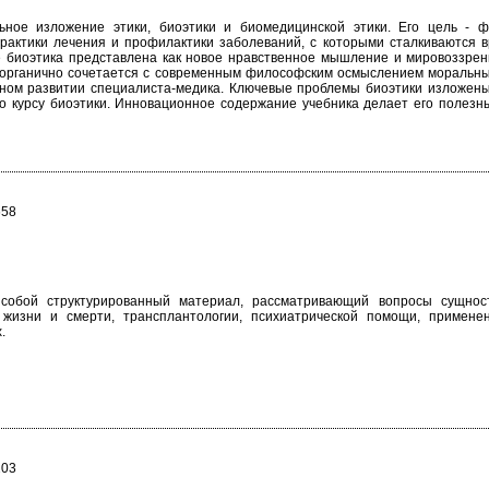
ьное изложение этики, биоэтики и биомедицинской этики. Его цель - 
рактики лечения и профилактики заболеваний, с которыми сталкиваются в
 биоэтика представлена как новое нравственное мышление и мировоззрени
л органично сочетается с современным философским осмыслением моральн
нном развитии специалиста-медика. Ключевые проблемы биоэтики изложены
 курсу биоэтики. Инновационное содержание учебника делает его полезным
658
собой структурированный материал, рассматривающий вопросы сущности
жизни и смерти, трансплантологии, психиатрической помощи, применен
.
203