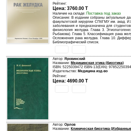
Рейтинг:
Цена: 3760.00 T
Поставка под заказ
Наличие на складе:
Описание: В издании собраны актуальные дан
факультетской хирургии СПбГМУ им. акад. И.
заболевания и предназначена для студентов
физиология желудка. Глава 3. Этиопатогене
Рыбакова). Глава 5. Классификация рака желу
Осложнения рака желудка. Глава 10. Диффер
Библиографический список.
Автор:
Яровинский
Название:
Медицинская этика (биоэтика)
ISBN: 5225039472 ISBN-13(EAN): 9785225039
Издательство:
Медицина изд-во
Рейтинг:
Цена: 4690.00 T
Автор:
Орлов
Название:
Клиническая биоэтика (Избранные