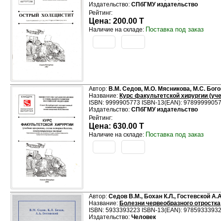
Издательство:
СПбГМУ издательство
Рейтинг:
Цена: 200.00 T
Поставка под заказ
Наличие на складе:
Автор:
В.М. Седов, М.О. Мясникова, М.С. Бог
Название:
Курс факультетской хирургии (уч
ISBN: 9999905773 ISBN-13(EAN): 9789999905
Издательство:
СПбГМУ издательство
Рейтинг:
Цена: 630.00 T
Поставка под заказ
Наличие на складе:
Автор:
Седов В.М., Бохан К.Л., Гостевской А.А
Название:
Болезни червеобразного отростка
ISBN: 5933393223 ISBN-13(EAN): 9785933393
Издательство:
Человек