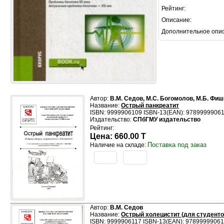
Рейтинг:
Описание:
Дополнительное опи
Автор:
В.М. Седов, М.С. Богомолов, М.Б. Фи
Название:
Острый панкреатит
ISBN: 9999906109 ISBN-13(EAN): 9789999906
Издательство:
СПбГМУ издательство
Рейтинг:
Цена: 660.00 T
Поставка под заказ
Наличие на складе:
Автор:
В.М. Седов
Название:
Острый холецистит (для студентов
ISBN: 9999906117 ISBN-13(EAN): 97899999061