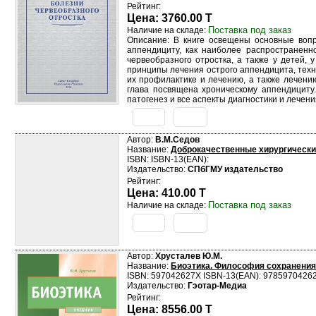
Рейтинг:
Цена: 3760.00 T
Поставка под заказ
Наличие на складе:
Описание: В книге освещены основные вопр
аппендициту, как наиболее распространенн
червеобразного отростка, а также у детей,
принципы лечения острого аппендицита, тех
их профилактике и лечению, а также лечени
глава посвящена хроническому аппендициту.
патогенез и все аспекты диагностики и лечен
Автор:
В.М.Седов
Название:
Доброкачественные хирургически
ISBN: ISBN-13(EAN):
Издательство:
СПбГМУ издательство
Рейтинг:
Цена: 410.00 T
Поставка под заказ
Наличие на складе:
Автор:
Хрусталев Ю.М.
Название:
Биоэтика. Философия сохранения
ISBN: 597042627X ISBN-13(EAN): 9785970426
Издательство:
Гэотар-Медиа
Рейтинг:
Цена: 8556.00 T