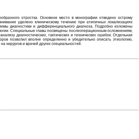
еобразного отростка. Основное место в монографии отведено острому
внимание уделено клиническому течению при атипичных локализациях
облемы диагностики и дифференциального диагноза. Подробно изложены
нологии. Специальные главы посвящены послеоперационным осложнениям,
нализу диагностических, тактических и технических ошибок. Отдельная
торов позволил вполне определенно и убедительно описать этиологию,
на хирургов и врачей других специальностей.