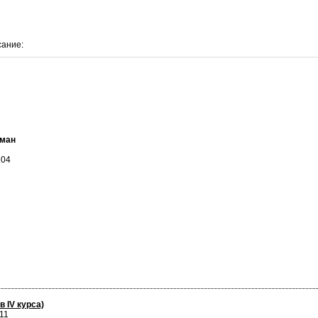
сание:
шман
104
 IV курса)
11