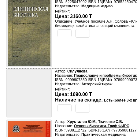
ISBN: 5225047092 ISBN-13(EAN): 9785225047
Издательство:
Медицина изд-во
Рейтинг:
Цена: 3160.00 T
Описание: Учебное пособие А.Н. Орлова «Кл
биомедицинской этики с позиций клинициста.
Автор:
Силуянова
Название:
Православие и проблемы биоэтик
ISBN: 9999907350 ISBN-13(EAN): 9789999907
Издательство:
Авторский тираж
Рейтинг:
Цена: 1690.00 T
Наличие на складе:
Есть (более 3-х шт
Автор:
Хрусталев Ю.М., Ткаченко О.В.
Название:
Основы биоэтики. Гриф ФИРО
ISBN: 5988112722 ISBN-13(EAN): 9785988112
Издательство:
Практическая медицина