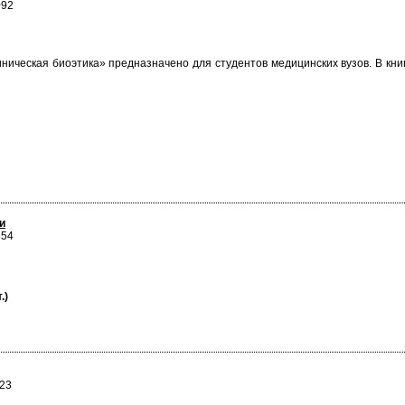
092
иническая биоэтика» предназначено для студентов медицинских вузов. В к
и
354
.)
723