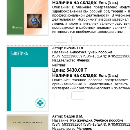
Наличие на складе:
Есть (3 шт.)
Описание: В учебнике представлено модул
здравоохранении как особый род теории и п
профессиональной деятельности. В учебнике
деятельности. Историко-этический материа
людей, а также в интеллектуально-нравстве
программами и рабочими планами занятий по
интересуется проблемами эволюции этики.
Автор:
Вигель Н.Л.
Название:
Биоэтика: учеб. пособие
ISBN: 5222390659 ISBN-13(EAN): 9785222390
Издательство:
Феникс
Рейтинг:
Цена: 5430.00 T
Наличие на складе:
Есть (3 шт.)
Описание: Учебное пособие представляет 
организационные и нравственные аспекты 
исследований с участием человека и животных
Автор:
Седов В.М.
Название:
Рак желудка. Учебное пособие
ISBN: 5933391204 ISBN-13(EAN): 9785933391
Издательство:
Человек