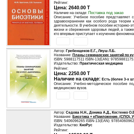
Рейтинг:
Цена: 2640.00 T
Поставка под заказ
Наличие на складе:
Описание: Учебное пособие представляет с
здравоохранении как особого рода теории 
деятельности. В учебном пособии историко-
жизни и сбережения здоровья людей, а такж
кто впервые приступает к изучению феномена
Автор:
Гребенщеков Е.Г., Ляуш Л.Б.
Название:
Планы семинарских занятий по ку
ISBN: 5988117511 ISBN-13(EAN): 97859881175
Издательство:
Практическая медицина
Рейтинг:
Цена: 2250.00 T
Наличие на складе:
Есть (более 3-х шт
Описание: Учебно-методическое пособие по
медицинских вузов.
Автор:
Седова Н.Н., Доника А.Д., Костенко О.
Название:
Биоэтика + еПриложение. (СПО). У
ISBN: 5406096265 ISBN-13(EAN): 9785406096
Издательство:
КноРус
Рейтинг: