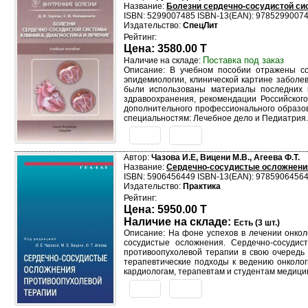
Название:
Болезни сердечно-сосудистой сис
ISBN: 5299007485 ISBN-13(EAN): 9785299007
Издательство:
СпецЛит
Рейтинг:
Цена: 3580.00 T
Поставка под заказ
Наличие на складе:
Описание: В учебном пособии отражены со
эпидемиологии, клинической картине заболе
были использованы материалы последних н
здравоохранения, рекомендации Российского
дополнительного профессионального образов
специальностям: Лечебное дело и Педиатрия.
Автор:
Чазова И.Е, Вицени М.В., Агеева Ф.Т.
Название:
Сердечно-сосудистые осложнени
ISBN: 5906456449 ISBN-13(EAN): 9785906456
Издательство:
Практика
Рейтинг:
Цена: 5950.00 T
Наличие на складе:
Есть (3 шт.)
Описание: На фоне успехов в лечении онкол
сосудистые осложнения. Сердечно-сосудис
противоопухолевой терапии в свою очередь 
терапевтические подходы к ведению онколог
кардиологам, терапевтам и студентам медицин