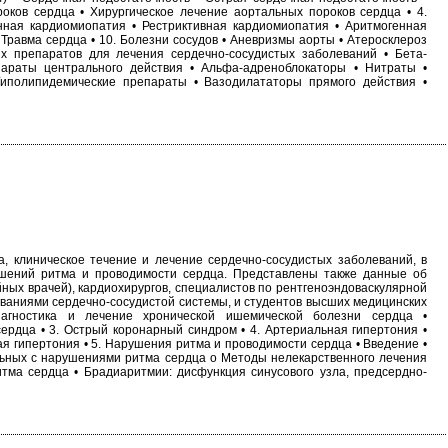
оков сердца • Хирургическое лечение аортальных пороков сердца • 4.
ная кардиомиопатия • Рестриктивная кардиомиопатия • Аритмогенная
 Травма сердца • 10. Болезни сосудов • Аневризмы аорты • Атеросклероз
х препаратов для лечения сердечно-сосудистых заболеваний • Бета-
араты центрального действия • Альфа-адреноблокаторы • Нитраты •
Гиполипидемические препараты • Вазодилататоры прямого действия •
а, клиническое течение и лечение сердечно-сосудистых заболеваний, в
ушений ритма и проводимости сердца. Представлены также данные об
ных врачей), кардиохирургов, специалистов по рентгеноэндоваскулярной
еваниями сердечно-сосудистой системы, и студентов высших медицинских
агностика и лечение хронической ишемической болезни сердца •
ердца • 3. Острый коронарный синдром • 4. Артериальная гипертония •
 гипертония • 5. Нарушения ритма и проводимости сердца • Введение •
льных с нарушениями ритма сердца o Методы нелекарственного лечения
ма сердца • Брадиаритмии: дисфункция синусового узла, предсердно-