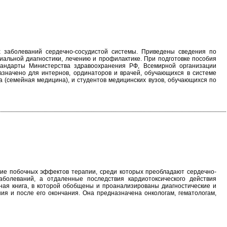
 заболеваний сердечно-сосудистой системы. Приведены сведения по
иальной диагностики, лечению и профилактике. При подготовке пособия
тандарты Министерства здравоохранения РФ, Всемирной организации
азначено для интернов, ординаторов и врачей, обучающихся в системе
 (семейная медицина), и студентов медицинских вузов, обучающихся по
вие побочных эффектов терапии, среди которых преобладают сердечно-
аболеваний, а отдаленные последствия кардиотоксического действия
ная книга, в которой обобщены и проанализированы диагностические и
ия и после его окончания. Она предназначена онкологам, гематологам,