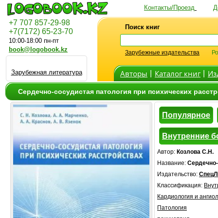
Контакты/Проезд
Д
+7 707 857-29-98
Поиск книг
+7(7172) 65-23-70
10:00-18:00 пн-пт
book@logobook.kz
Зарубежные издательства
Ро
Зарубежная литература
Авторы
Каталог книг
Из
|
|
Сердечно-сосудистая патология при психических расстр
Популярное
Внутренние б
Автор:
Козлова С.Н.
Название:
Сердечно-
Издательство:
СпецЛ
Классификация:
Внут
Кардиология и ангио
Патология