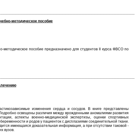
учебно-методическое пособие
о-методическое пособие предназначено для студентов II курса ФВСО по
и лечению
стикозависимые изменения сердца и сосудов. В книге представлены
. Подробно освещены различия между врожденными аномалиями развития
тации, аспекты военно-медицинской экспертизы, оценки спортивных
беременности и родов у пациенток с дисплазиями соединительной ткани.
дится имеющаяся доказательная информация, а при отсутствии таковой -
х вузов.