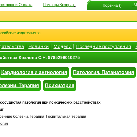
оставка и Оплата
Помощь/Возврат
Мо
Корзина ()
ссийские издательства
дательства
Новинки
Модели
Последние поступления
|
|
|
|
ойствах Козлова С.Н. 9785299010275
Кардиология и ангиология
Патология. Патанатомия
олезни. Терапия
Психиатрия
сосудистая патология при психических расстройствах
ит
ренние болезни. Терапия. Госпитальная терапия
логия