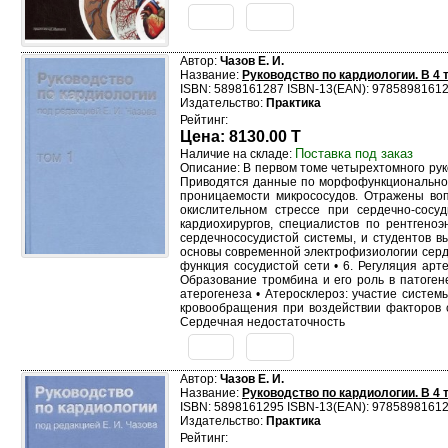
Автор:
Чазов Е. И.
Название:
Руководство по кардиологии. В 4
ISBN: 5898161287 ISBN-13(EAN): 9785898161
Издательство:
Практика
Рейтинг:
Цена: 8130.00 T
Поставка под заказ
Наличие на складе:
Описание: В первом томе четырехтомного рук
Приводятся данные по морфофункциональной 
проницаемости микрососудов. Отражены во
окислительном стрессе при сердечно-сосу
кардиохирургов, специалистов по рентгено
сердечнососудистой системы, и студентов в
основы современной электрофизиологии сердц
функция сосудистой сети • 6. Регуляция арт
Образование тромбина и его роль в патоген
атерогенеза • Атеросклероз: участие сист
кровообращения при воздействии факторов с
Сердечная недостаточность
Автор:
Чазов Е. И.
Название:
Руководство по кардиологии. В 4
ISBN: 5898161295 ISBN-13(EAN): 9785898161
Издательство:
Практика
Рейтинг: