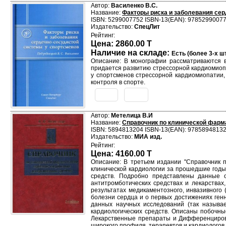
Автор:
Василенко В.С.
Название:
Факторы риска и заболевания се
ISBN: 5299007752 ISBN-13(EAN): 9785299007
Издательство:
СпецЛит
Рейтинг:
Цена: 2860.00 T
Наличие на складе:
Есть (более 3-х шт
Описание: В монографии рассматриваются 
придается развитию стрессорной кардиомиоп
у спортсменов стрессорной кардиомиопатии,
контроля в спорте.
Автор:
Метелица В.И
Название:
Справочник по клинической фарма
ISBN: 5894813204 ISBN-13(EAN): 9785894813
Издательство:
МИА изд.
Рейтинг:
Цена: 4160.00 T
Описание: В третьем издании "Справочник 
клинической кардиологии за прошедшие годы 
средств. Подробно представлены данные о
антитромботических средствах и лекарства
результатах медикаментозного, инвазивного
болезни сердца и о первых достижениях генн
данных научных исследований (так называ
кардиологических средств. Описаны побочны
Лекарственные препараты и Дифференцирова
широкого профиля, терапевтов и кардиологов