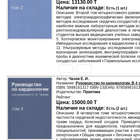
Цена: 13130.00 T
Наличие на складе:
Есть (1 шт.)
Описание: Второй том четырехтомного руков
методик: электрокардиографических (включа
методов исследования сердечно-сосудистой 
наиболее важным лабораторным методам иссл
рентгеноэндоваскулярной диагностике и леч
студентов высших медицинских учебных заведе
5. Холтеровское мониторирование электрока
Импедансные исследования в кардиологии o 
11. Ультразвуковые методы исследования сос
коронарная ангиография, вентрикулография 
пробы в диагностике ишемической болезни с
сосудистых заболеваний • Гормональные иссл
Автор:
Чазов Е. И.
Название:
Руководство по кардиологии. В 4 
ISBN: 5898161317 ISBN-13(EAN): 9785898161
Издательство:
Практика
Рейтинг:
Цена: 15000.00 T
Наличие на складе:
Есть (2 шт.)
Описание: В четвертом томе четырехтомного 
частности сердечной недостаточности, миока
травм сердца, болезней сосудов. Приводят
предназначено для кардиологов, терапевтов
специальностей, принимающих участие в обс
гипертензия • Общие сведения • Легочная арте
с заболеваниями легких и/или гипоксией (г