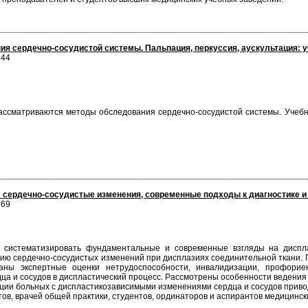
я сердечно-сосудистой системы. Пальпация, перкуссия, аускультация: 
944
ассматриваются методы обследования сердечно-сосудистой системы. Учебн
: сердечно-сосудистые изменения, современные подходы к диагностике 
969
 систематизировать фундаментальные и современные взгляды на диспла
нию сердечно-сосудистых изменений при дисплазиях соединительной ткани
ны экспертные оценки нетрудоспособности, инвалидизации, профориен
ца и сосудов в диспластический процесс. Рассмотрены особенности ведения 
ции больных с диспластикозависимыми изменениями сердца и сосудов приво
тов, врачей общей практики, студентов, ординаторов и аспирантов медицински