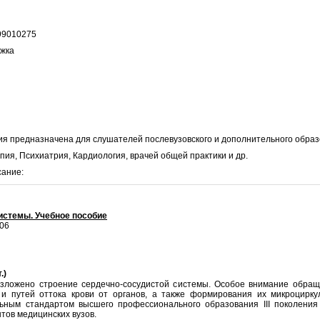
99010275
ожка
я предназначена для слушателей послевузовского и дополнительного образов
ия, Психиатрия, Кардиология, врачей общей практики и др.
сание:
истемы. Учебное пособие
006
.)
изложено строение сердечно-сосудистой системы. Особое внимание обра
 и путей оттока крови от органов, а также формирования их микроцирку
ным стандартом высшего профессионального образования III поколения 
тов медицинских вузов.