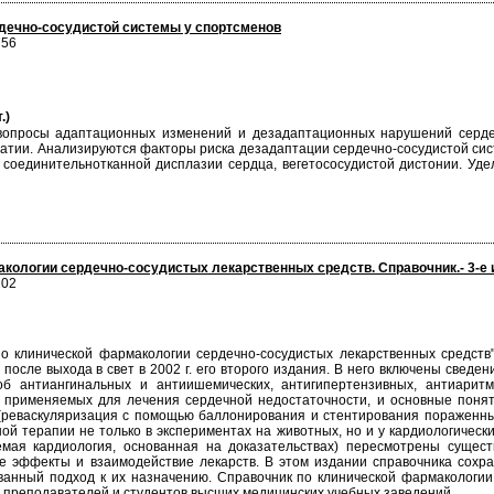
рдечно-сосудистой системы у спортсменов
756
.)
вопросы адаптационных изменений и дезадаптационных нарушений серде
атии. Анализируются факторы риска дезадаптации сердечно-сосудистой си
 соединительнотканной дисплазии сердца, вегетососудистой дистонии. Уд
кологии сердечно-сосудистых лекарственных средств. Справочник.- 3-е 
202
по клинической фармакологии сердечно-сосудистых лекарственных средст
после выхода в свет в 2002 г. его второго издания. В него включены сведе
б антиангинальных и антиишемических, антигипертензивных, антиаритми
х, применяемых для лечения сердечной недостаточности, и основные пон
 (реваскуляризация с помощью баллонирования и стентирования пораженны
ой терапии не только в экспериментах на животных, но и у кардиологическ
емая кардиология, основанная на доказательствах) пересмотрены суще
е эффекты и взаимодействие лекарств. В этом издании справочника сохра
нный подход к их назначению. Справочник по клинической фармакологии 
, преподавателей и студентов высших медицинских учебных заведений.