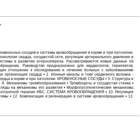
.
ровеносных сосудов и системы кровообращения в норме и при патологии.
иологии сердца, сосудистой сети, регуляции артериального давления и
истемы в развитии атеросклероза. Рассматриваются новые данные об
бращение. Руководство предназначено для кардиологов, терапевтов,
еющих отношение к обследованию и лечению больных с заболеваниями
 организация сердца • 2. Ионные каналы и токи сердечного волокна -
 сердца в норме и при патологии. КРОВЕНОСНЫЕ СОСУДЫ • 5. Структура и
 • 8. Механизмы тромбообразования • Тромбоциты и сосудистая стенка •
згляды на механизмы его развития • Морфопатогенетические механизмы
иммунотропной терапии ИБС. СИСТЕМА КРОВООБРАЩЕНИЯ • 10. Регуляция
темы • 12. Компенсация и регенерация в системе кровообращения • 13.