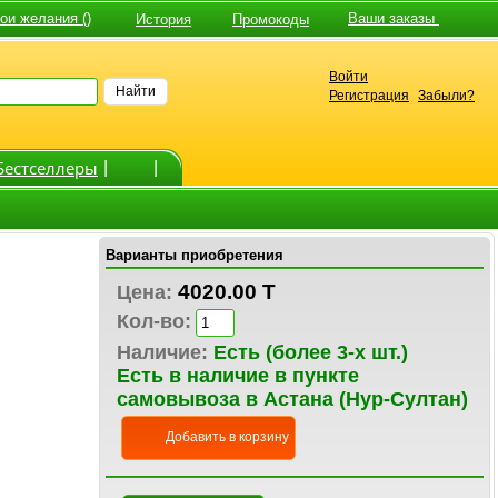
и желания ()
Ваши заказы
История
Промокоды
Войти
Найти
Регистрация
Забыли?
Бестселлеры
|
|
Варианты приобретения
4020.00 T
Цена:
Кол-во:
Наличие:
Есть (более 3-х шт.)
Есть в наличие в пункте
самовывоза в Астана (Нур-Султан)
Добавить в корзину