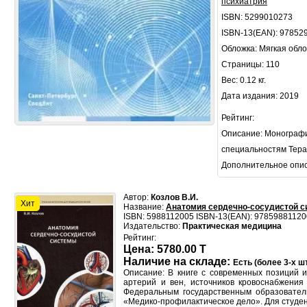
психиатрия
ISBN: 5299010273
ISBN-13(EAN): 97852
Обложка: Мягкая обл
Страницы: 110
Вес: 0.12 кг.
Дата издания: 2019
Рейтинг:
Описание: Монографи
специальностям Терап
Дополнительное опи
Автор:
Козлов В.И.
Хит
Название:
Анатомия сердечно-сосудистой с
ISBN: 5988112005 ISBN-13(EAN): 9785988112
Издательство:
Практическая медицина
Рейтинг:
Цена: 5780.00 T
Наличие на складе:
Есть (более 3-х шт
Описание: В книге с современных позиций 
артерий и вен, источников кровоснабжения
Федеральным государственным образователь
«Медико-профилактическое дело». Для студен