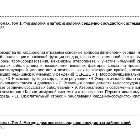
 томах. Том 1. Физиология и патофизиология сердечно-сосудистой системы
286
оводства по кардиологии отражены основные вопросы физиологии сердца, к
организации и насосной функции сердца, основам современной электрофиз
просы тромбообразования, механизмы атерогенеза и участие иммунной с
дистых заболеваниях и воздействии внешних факторов среды на кровоо
эндоваскулярной диагностике и лечению, всех практикующих врачей, им
ысших медицинских учебных учреждений СЕРДЦЕ • 1. Морфофункциональная
а • 3. Насосная функция сердца и ее регуляция • 4. Энергетический обмен
ериального тонуса и давления • 7. Регуляция проницаемости микрососудов
езе сердечно-сосудистых заболеваний • 9. Атеросклероз и современные в
емы хемокинов • Клетки иммунной системы и атеросклероз. Перспективы 
реды • 11. Окислительный стресс и заболевания сердечно-сосудистой сис
 томах. Том 2. Методы диагностики сердечно-сосудистых заболеваний.
293