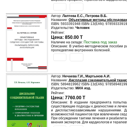
Автор:
Лаптева Е.С., Петрова В.Б.
Название:
Объективные методы обследовани
ISBN: 5933391948 ISBN-13(EAN): 9785933391
Издательство:
Человек
Рейтинг:
Цена: 850.00 T
Поставка под заказ
Наличие на складе:
Описание: В учебно-методическом пособии р
пропедевтике внутренних болезней.
Автор:
Нечаева Г.И., Мартынов А.И.
Название:
Дисплазия соединительной ткани
ISBN: 5894819962 ISBN-13(EAN): 9785894819
Издательство:
МИА изд.
Рейтинг:
Цена: 7760.00 T
Описание: В издании предпринята попытка
существующие подходы к диагностике и лече
и диспластикозависимыми нарушениями. Да
возможностей пациентов при вовлечении серд
При обсуждении тактики лечения и реабилита
мнения экспертов. Для кардиологов и терапев