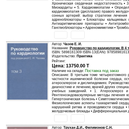
Хроническая сердечная недостаточность • 3
Миокардиты • 5. Кардиомиопатии • Определ
кардиомиопатия (дисплазия) правого желудочк
сонных артерий: выбор стратегии лечения 
адреноблокаторы • Блокаторы кальциевых 
Антиаритмические препараты • Антитромбо
Ганглиоблокаторы • Адреномиметики • Тромбо
Автор:
Чазов Е. И.
Название:
Руководство по кардиологии. В 4 
ISBN: 5898161309 ISBN-13(EAN): 9785898161
Издательство:
Практика
Рейтинг:
Цена: 13750.00 T
Поставка под заказ
Наличие на складе:
Описание: В третьем томе четырехтомного р
частности ишемической болезни сердца, ос
атеросклерозе и дислипидемиях. Руководство
диагностике и лечению, врачей других специ
учебных заведений. • 1. Атеросклероз 
Рентгеноэндоваскулярные методы лечения ко
Гипертоническая болезнь • Симптоматически
Физиологические аспекты тахиаритмий сердц
нарушений ритма и проводимости сердца • 
желудочковые блокады • Дифференциальная д
Автор:
Трухан Д.И., Филимонов С.Н.