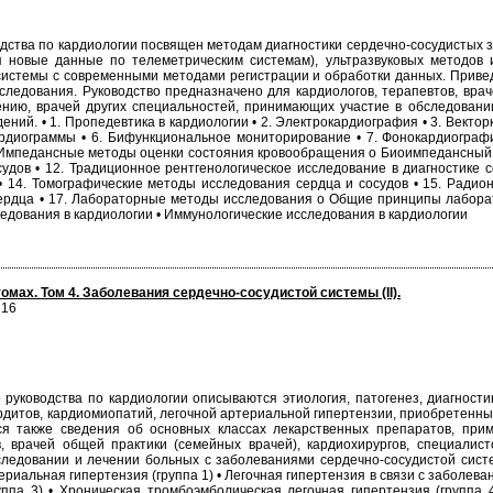
одства по кардиологии посвящен методам диагностики сердечно-сосудистых 
я новые данные по телеметрическим системам), ультразвуковых методов 
системы с современными методами регистрации и обработки данных. Приве
едования. Руководство предназначено для кардиологов, терапевтов, враче
ению, врачей других специальностей, принимающих участие в обследовани
ний. • 1. Пропедевтика в кардиологии • 2. Электрокардиография • 3. Векто
рдиограммы • 6. Бифункциональное мониторирование • 7. Фонокардиографи
Импедансные методы оценки состояния кровообращения o Биоимпедансный ан
удов • 12. Традиционное рентгенологическое исследование в диагностике 
• 14. Томографические методы исследования сердца и сосудов • 15. Радион
ердца • 17. Лабораторные методы исследования o Общие принципы лаборат
едования в кардиологии • Иммунологические исследования в кардиологии
томах. Том 4. Заболевания сердечно-сосудистой системы (II).
316
руководства по кардиологии описываются этиология, патогенез, диагности
рдитов, кардиомиопатий, легочной артериальной гипертензии, приобретенных
ся также сведения об основных классах лекарственных препаратов, при
, врачей общей практики (семейных врачей), кардиохирургов, специалист
ледовании и лечении больных с заболеваниями сердечно-сосудистой систе
риальная гипертензия (группа 1) • Легочная гипертензия в связи с заболева
руппа 3) • Хроническая тромбоэмболическая легочная гипертензия (группа 