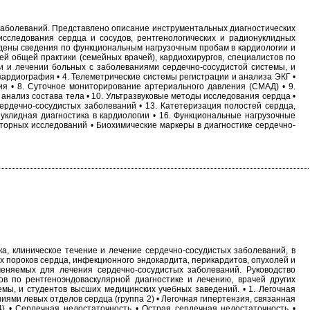
заболеваний. Представлено описание инструментальных диагностических
исследования сердца и сосудов, рентгенологических и радионуклидных
дены сведения по функциональным нагрузочным пробам в кардиологии и
й общей практики (семейных врачей), кардиохирургов, специалистов по
и и лечении больных с заболеваниями сердечно-сосудистой системы, и
ркардиография • 4. Телеметрические системы регистрации и анализа ЭКГ •
я • 8. Суточное мониторирование артериального давления (СМАД) • 9.
ализ состава тела • 10. Ультразвуковые методы исследования сердца •
сердечно-сосудистых заболеваний • 13. Катетеризация полостей сердца,
уклидная диагностика в кардиологии • 16. Функциональные нагрузочные
орных исследований • Биохимические маркеры в диагностике сердечно-
ка, клиническое течение и лечение сердечно-сосудистых заболеваний, в
 пороков сердца, инфекционного эндокардита, перикардитов, опухолей и
меняемых для лечения сердечно-сосудистых заболеваний. Руководство
ов по рентгеноэндоваскулярной диагностике и лечению, врачей других
мы, и студентов высших медицинских учебных заведений. • 1. Легочная
ниями левых отделов сердца (группа 2) • Легочная гипертензия, связанная
4) • Сердечная недостаточность • Острая сердечная недостаточность •