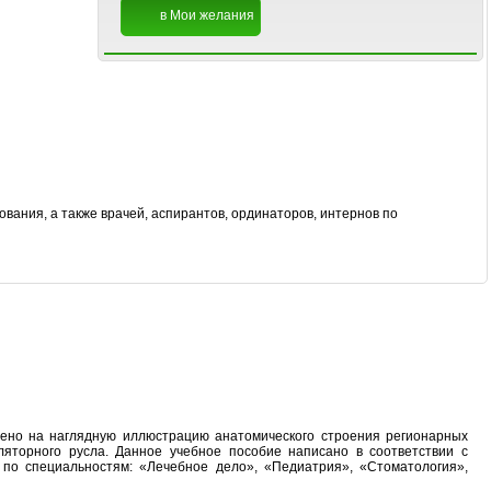
в Мои желания
ания, а также врачей, аспирантов, ординаторов, интернов по
щено на наглядную иллюстрацию анатомического строения регионарных
ляторного русла. Данное учебное пособие написано в соответствии с
по специальностям: «Лечебное дело», «Педиатрия», «Стоматология»,