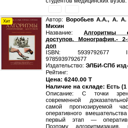
студентов медицинских вузов.
Автор:
Воробьев А.А., А. А.
Хит
Михин
Название:
Алгоритмы о
доступов. Монография.- 2
доп
ISBN: 5939792677 ISB
9785939792677
Издательство:
ЭЛБИ-СПб изд
Рейтинг:
Цена: 6240.00 T
Наличие на складе:
Есть (1
Описание: С точки зрен
современной доказательн
самой прогнозируемой ча
оперативного вмешательства
первый этап — оператив
Поэтому алгоритмизация, 