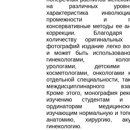
на различных уровн
характеристика инволюц
промежности и пред
консервативные методы ее ан
коррекции. Благодаря
количеству оригинальных
фотографий издание легко во
и может быть использован
гинекологами, колопро
урологами, детскими 
косметологами, онкологами 
отдельной специальности, та
междисциплинарного взаи
Кроме этого, монография рек
изучению студентам и к
ординаторам медицинс
изучающим нормальную и топ
анатомию, хирургию, ак
гинекологию.