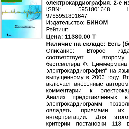
электрокардиография. 2-е и
ISBN: 5951801648 ISB
9785951801647
Издательство:
БИНОМ
Рейтинг:
Цена: 11380.00 T
Наличие на складе:
Есть (б
Описание: Второе изд
соответствует втором
бестселлера Ф. Циммермана 
электрокардиография" на язы
выпущенному в 2006 году. Вт
включает внесенные автором
комментарии к электрокар
Анализ представленных 
электрокардиограмм позво
овладеть приемами их 
интерпретации. Для этог
критерии постановки 113 