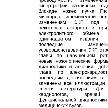
проводимости; изменени
гипертрофии различных отд
блокаде ножек пучка Гис
миокарда, ишемической бол
изменениям ЭКГ под во
некоторых лекарств и при
электролитного обмен
одиннадцатом издании п
последние изме
усовершенствования ЭКГ, отр
главы по нарушениям рит
новые нозологические форм
диагностики и лечения, доб
глава по электрокардиос
последним достижениям в э
заменены все иллюстрации
списки литературы. Для 
кардиологов, врачей 
функциональной диагностики
медицинских вузов.