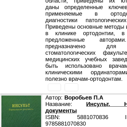
области, приведены их кл
даны определенные ключев
применяемые в ортод
диагностики патологически
Приведены основные методы 
в клинике ортодонтии, 
предложенные авторам
предназначено для 
стоматологических факуль
медицинских учебных заве
быть использовано врачам
клиническими ординатор
полезно врачам-ортодонтам.
Автор:
Воробьев П.А
Название:
Инсульт. Н
документы
ISBN: 5881070836 ISB
9785881070830