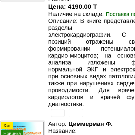
Цена: 4190.00 T
Наличие на складе:
Поставка п
Описание: В книге представл
разделы клини
электрокардиографии. С 
позиций отражены с
формировании потенциал
кардио-миоцитов; на основ
анализа изложены фор
нормальной ЭКГ и электро
при основных видах патологи
также при нарушениях сердеч
проводимости. Для врачей
кардиологов и врачей фун
диагностики.
Автор:
Циммерман Ф.
Хит
Название:
Новинка