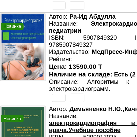
Автор:
Ра-Ид Абдулла
Название:
Электрокард
Новинка
педиатрии
ISBN: 5907849320 ISB
9785907849327
Издательство:
МедПресс-Ин
Рейтинг:
Цена: 13590.00 T
Наличие на складе:
Есть (2
Описание: Алгоритмы к и
электрокардиограмм.
Автор:
Демьяненко Н.Ю.,Качн
Название:
Новинка
электрокардиография 
врача.Учебное пособие