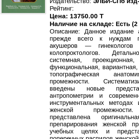
Издательство:
ЭЛБИ-СПб изд
Рейтинг:
Цена: 13750.00 T
Наличие на складе:
Есть (2
Описание: Данное издание 
прежде всего к нуждам п
акушеров — гинекологов 
колопроктологов. Деталь
системная, проекционная,
функциональная, вариантная,
топографическая анатом
промежности. Системати
введены новые предст
антропометрии и современ
инструментальных методах 
женской промежности
представлена оригинальн
препарирования женской п
учебных целях и предст
поперечных распилов женской