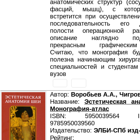
анатомических структур (сос
фасций, мышц), с котор
встретится при осуществлени
последовательность его
полости операционной р
описание наглядно подт
прекрасным графическим
Считаю, что монография бу
полезна начинающим хирург
специальностей и студентам
вузов
Автор:
Воробьев А.А., Чигро
Название:
Эстетическая ан
Монография-атлас
ISBN: 5950039564 ISB
9785950039560
Издательство:
ЭЛБИ-СПб изд
Рейтинг: