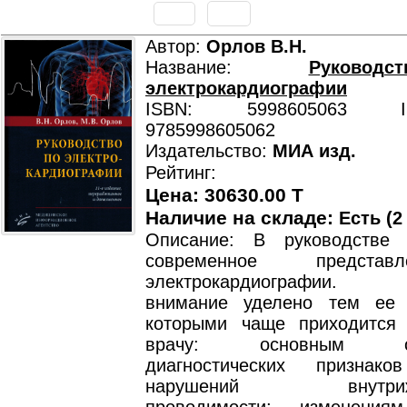
Автор:
Орлов В.Н.
Название:
Руково
электрокардиографии
ISBN: 5998605063 ISB
9785998605062
Издательство:
МИА изд.
Рейтинг:
Цена: 30630.00 T
Наличие на складе:
Есть (2
Описание: В руководстве 
современное предста
электрокардиографии. 
внимание уделено тем ее 
которыми чаще приходится 
врачу: основным осо
диагностических признако
нарушений внутрижел