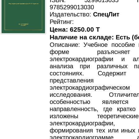
ISBN: 5299013035 ISB
9785299013030
Издательство:
СпецЛит
Рейтинг:
Цена: 6250.00 T
Наличие на складе:
Есть (б
Описание: Учебное пособие 
форме разъясняе
электрокардиографии и а
анализа при различных па
состояниях. Содержит с
представлен
электрокардиографичес
исследования. Отличит
особенностью является п
направленность, где кратко
изложены теоретическ
электрокардиографии,
формирования тех или иных 
электрокардиограмме