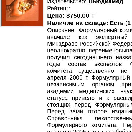
Издательство:
Ньюдиамед
Рейтинг:
Цена: 8750.00 T
Наличие на складе:
Есть (1
Описание: Формулярный коми
вначале как экспертный
Минздраве Российской Федерац
неоднократно переименовыва
получил сегодняшнего назва
годы состав экспертов Ф
комитета существенно не
апреля 2006 г. Формулярный 
независимым органом при
академии медицинских нау
статуса привело и к расши
стоящих перед Формулярны
Перед вами второе издани
Справочника лекарствен
Формулярного комитета. Пе
вышло в 2005 г. и стало библ