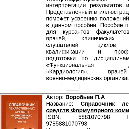
интерпретации результатов и
Представленный в иллюстрац
поможет усвоению положений
в данном пособии. Пособие п
для курсантов факультето
врачей, клинических ор
слушателей циклов 
квалификации и профес
подготовки по дисциплина
«Функциональная диаг
«Кардиология», врачей-с
военно-медицинских организа
Автор:
Воробьев П.А
Название:
Справочник ле
средств Формулярного коми
ISBN: 5881070798 ISB
9785881070793