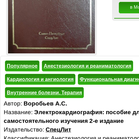
в М
Популярное
Анестезиология и реаниматология
Кардиология и ангиология
Функциональная диагно
Внутренние болезни. Терапия
Автор:
Воробьев А.С.
Название:
Электрокардиография: пособие д
самостоятельного изучения 2-е издание
Издательство:
СпецЛит
Классификация:
Анестезиология и реаниматол