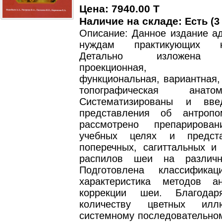
Цена: 7940.00 T
Наличие на складе:
Есть (3
Описание: Данное издание ад
нуждам практикующих ко
Детально изложена с
проекционная, ре
функциональная, вариантная,
топографическая анат
Систематизированы и вв
представления об антропо
рассмотрено препариров
учебных целях и предст
поперечных, сагиттальных и
распилов шеи на различн
Подготовлена классифик
характеристика методов ан
коррекции шеи. Благода
количеству цветных илл
системному последовательно