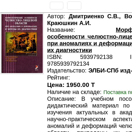
Автор:
Дмитриенко С.В., Во
Краюшкин А.И.
Название:
Морф
особенности челюстно-лиц
при аномалиях и деформац
их диагностики
ISBN: 5939792138 ISB
9785939792134
Издательство:
ЭЛБИ-СПб изд
Рейтинг:
Цена: 1950.00 T
Наличие на складе:
Поставка п
Описание: В учебном посо
дидактический материал по
изучения актуальных в ака
научно-практическом аспек
аномалий и деформаций челю