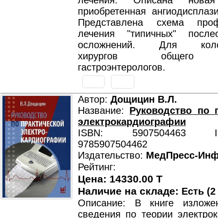
лечения. Описана нов
приобретенная ангиодисплази
Представлена схема про
лечения "типичных" после
осложнений. Для колопр
хирургов общего 
гастроэнтерологов.
Автор:
Дощицин В.Л.
Название:
Руководство по 
электрокардиографии
ISBN: 5907504463 ISB
9785907504462
Издательство:
МедПресс-Ин
Рейтинг:
Цена: 14330.00 T
Наличие на складе:
Есть (2
Описание: В книге изложе
сведения по теории электрок