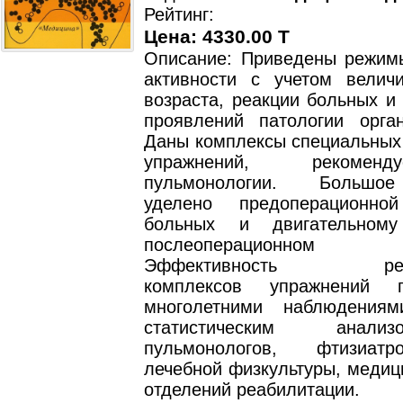
Рейтинг:
Цена: 4330.00 T
Описание: Приведены режим
активности с учетом величи
возраста, реакции больных и
проявлений патологии орга
Даны комплексы специальных
упражнений, рекоме
пульмонологии. Большо
уделено предоперационной
больных и двигательном
послеоперационном 
Эффективность реко
комплексов упражнений п
многолетними наблюдения
статистическим анал
пульмонологов, фтизиат
лечебной физкультуры, медиц
отделений реабилитации.