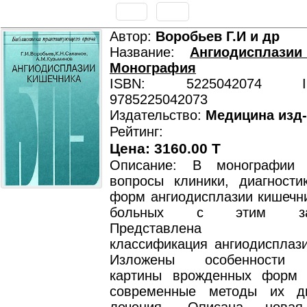
Автор:
Воробьев Г.И и др
Название:
Ангиодисплазии
Монография
ISBN: 5225042074 ISB
9785225042073
Издательство:
Медицина изд
Рейтинг:
Цена: 3160.00 T
Описание: В монографии 
вопросы клиники, диагности
форм ангиодисплазии кишечни
больных с этим забо
Представлена ориг
классификация ангиодисплази
Изложены особенности к
картины врожденных форм 
современные методы их ди