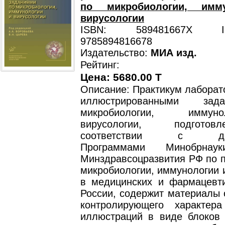
по микробиологии, имм
вирусологии
ISBN: 589481667X ISB
9785894816678
Издательство:
МИА изд.
Рейтинг:
Цена: 5680.00 T
Описание: Практикум лаборат
иллюстрированными за
микробиологии, имму
вирусологии, подгото
соответствии с дей
Программами Минобрн
Минздравсоцразвития РФ по 
микробиологии, иммунологии 
в медицинских и фармацевти
России, содержит материалы 
контролирующего характер
иллюстраций в виде блоков