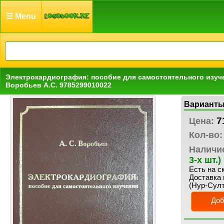
☰ Menu
Электрокардиография: пособие для самостоятельного изуче
Воробьев А.С. 9785299010022
Варианты
7
Цена:
Кол-во:
Наличи
3-х шт.)
Есть на с
Доставка 
(Нур-Султ
Доб