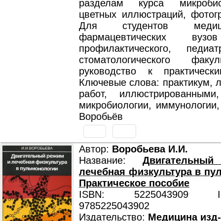
разделам курса микроби
цветных иллюстраций, фотогр
Для студентов меди
фармацевтических вузо
профилактического, педиа
стоматологического факу
руководство к практическ
Ключевые слова: практикум, 
работ, иллюстрированными
микробиологии, иммунологии,
Воробьёв
Автор:
Воробьева И.И.
Название:
Двигательны
лечебная физкультура в пу
Практическое пособие
ISBN: 5225043909 ISB
9785225043902
Издательство:
Медицина изд