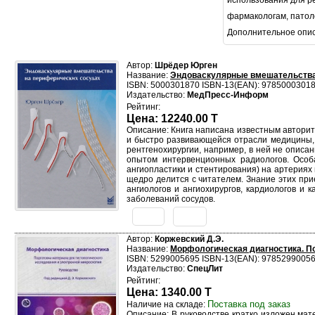
использования для ре
фармакологам, патол
Дополнительное опи
Автор:
Шрёдер Юрген
Название:
Эндоваскулярные вмешательства
ISBN: 5000301870 ISBN-13(EAN): 9785000301
Издательство:
МедПресс-Информ
Рейтинг:
Цена: 12240.00 T
Описание: Книга написана известным авторит
и быстро развивающейся отрасли медицины, 
рентгенохирургии, например, в ней не описа
опытом интервенционных радиологов. Особа
ангиопластики и стентирования) на артериях
щедро делится с читателем. Знание этих пр
ангиологов и ангиохирургов, кардиологов и
заболеваний сосудов.
Автор:
Коржевский Д.Э.
Название:
Морфологическая диагностика. По
ISBN: 5299005695 ISBN-13(EAN): 9785299005
Издательство:
СпецЛит
Рейтинг:
Цена: 1340.00 T
Поставка под заказ
Наличие на складе:
Описание: В руководстве кратко изложен мат