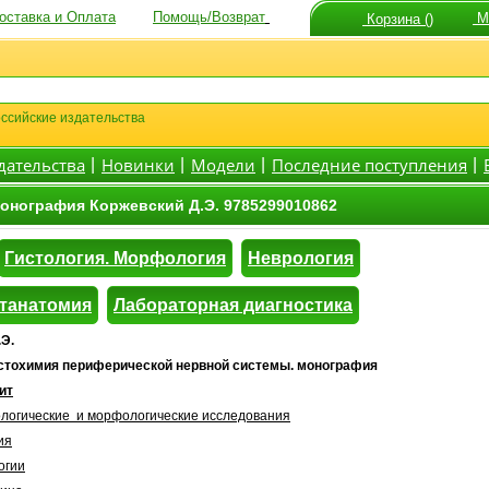
оставка и Оплата
Помощь/Возврат
Мо
Корзина ()
ссийские издательства
дательства
Новинки
Модели
Последние поступления
|
|
|
|
онография Коржевский Д.Э. 9785299010862
Гистология. Морфология
Неврология
атанатомия
Лабораторная диагностика
Э.
тохимия периферической нервной системы. монография
ит
ологические и морфологические исследования
ия
огии