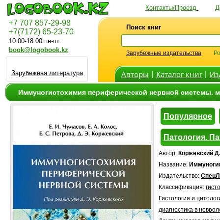
Контакты/Проезд
Д
+7 707 857-29-98
Поиск книг
+7(7172) 65-23-70
10:00-18:00 пн-пт
book@logobook.kz
Зарубежные издательства
Ро
Зарубежная литература
Авторы
Каталог книг
Из
|
|
Иммуногистохимия периферической нервной системы. м
Популярное
Патология. П
Автор:
Коржевский Д.
Название:
Иммуногис
Издательство:
СпецЛ
Классификация:
гист
Гистология и цитолог
диагностика в неврол