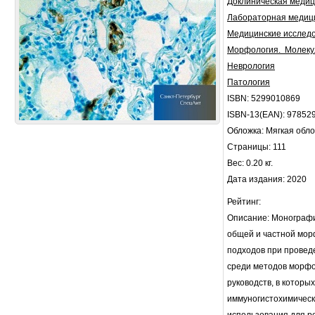
Доклиническая меди
Лабораторная медиц
Медицинские исследо
Морфология. Молеку
Неврология
Патология
ISBN: 5299010869
ISBN-13(EAN): 97852
Обложка: Мягкая обл
Страницы: 111
Вес: 0.20 кг.
Дата издания: 2020
Рейтинг:
Описание: Монографи
общей и частной мор
подходов при провед
среди методов морфо
руководств, в котор
иммуногистохимическ