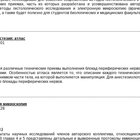
ских приемах, часть из которых разработана и усовершенствована авто
оды гистологического исследования и электронную микроскопию (врачей-
, а также будет полезно для студентов биологических и медицинских факуль
стезия: атлас
301
я различные технические приемы выполнения блокад периферических нервов
ми. Особенностью атласа является то, что описание каждого техническо
нимком части тела, на которой выполняется манипуляция. Для анестезиолого
ке блокады периферических нервов.
я микроскопия
828
.)
ьтаты научных исследований членов авторского коллектива, относящие
 В главах 4 и 5 представлены детальные и выверенные протоколы иммуноци