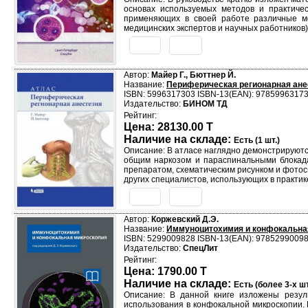
основах используемых методов и практиче
применяющих в своей работе различные мет
медицинских экспертов и научных работников)
Автор:
Майер Г., Бюттнер Й.
Название:
Периферическая регионарная ане
ISBN: 5996317303 ISBN-13(EAN): 9785996317
Издательство:
БИНОМ ТД
Рейтинг:
Цена: 28130.00 T
Наличие на складе:
Есть (1 шт.)
Описание: В атласе наглядно демонстрируютс
общим наркозом и параспинальными блокада
препаратом, схематическим рисунком и фотос
других специалистов, использующих в практи
Автор:
Коржевский Д.Э.
Название:
Иммуноцитохимия и конфокальна
ISBN: 5299009828 ISBN-13(EAN): 9785299009
Издательство:
СпецЛит
Рейтинг:
Цена: 1790.00 T
Наличие на складе:
Есть (более 3-х шт
Описание: В данной книге изложены резул
использования в конфокальной микроскопии.