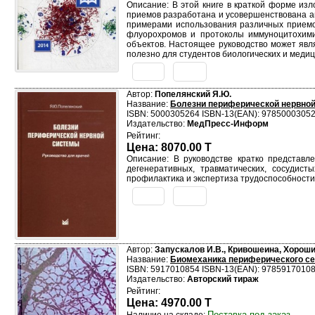
Описание: В этой книге в краткой форме из
приемов разработана и усовершенствована а
примерами использования различных приемо
флуорохромов и протоколы иммуноцитохими
объектов. Настоящее руководство может явл
полезно для студентов биологических и меди
Автор:
Попелянский Я.Ю.
Название:
Болезни периферической нервной
ISBN: 5000305264 ISBN-13(EAN): 9785000305
Издательство:
МедПресс-Информ
Рейтинг:
Цена: 8070.00 T
Описание: В руководстве кратко представл
дегенеративных, травматических, сосудис
профилактика и экспертиза трудоспособности.
Автор:
Запускалов И.В., Кривошеина, Хороши
Название:
Биомеханика периферического сер
ISBN: 5917010854 ISBN-13(EAN): 9785917010
Издательство:
Авторский тираж
Рейтинг:
Цена: 4970.00 T
Поставка под заказ