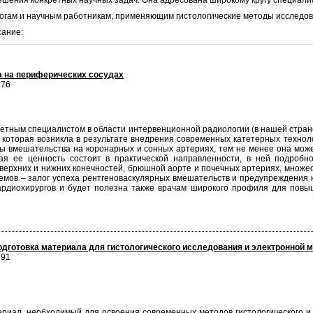
шения конкретных научных задач. Она адресована широкому кругу специалист
огам и научным работникам, применяющим гистологические методы исследова
сание:
 на периферических сосудах
876
етным специалистом в области интервенционной радиологии (в нашей стране
которая возникла в результате внедрения современных катетерных техноло
ны вмешательства на коронарных и сонных артериях, тем не менее она може
я ее ценность состоит в практической направленности, в ней подробно
 верхних и нижних конечностей, брюшной аорте и почечных артериях, множе
иемов – залог успеха рентгеноваскулярных вмешательств и предупреждения 
 кардиохирургов и будет полезна также врачам широкого профиля для по
дготовка материала для гистологического исследования и электронной м
691
ериал, необходимый для освоения современных методов гистологического и