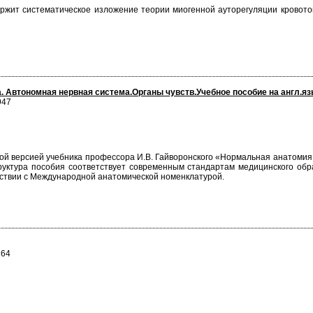
жит систематическое изложение теории миогенной ауторегуляции кровотока
 Автономная нервная система.Органы чувств.Учебное пособие на англ.я
947
ой версией учебника профессора И.В. Гайворонского «Нормальная анатомия 
уктура пособия соответствует современным стандартам медицинского обр
тствии с Международной анатомической номенклатурой.
264