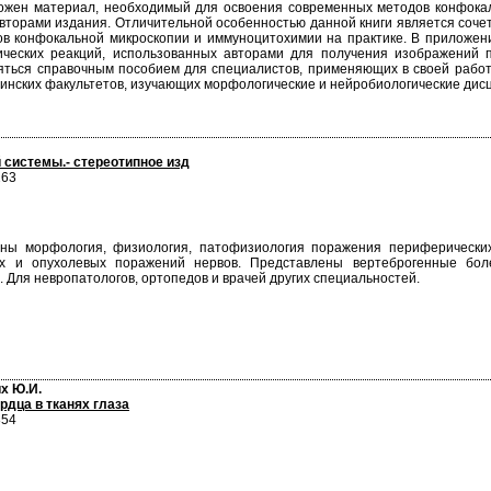
ложен материал, необходимый для освоения современных методов конфокал
вторами издания. Отличительной особенностью данной книги является соче
в конфокальной микроскопии и иммуноцитохимии на практике. В приложен
ческих реакций, использованных авторами для получения изображений п
яться справочным пособием для специалистов, применяющих в своей рабо
цинских факультетов, изучающих морфологические и нейробиологические дис
 системы.- стереотипное изд
263
ены морфология, физиология, патофизиология поражения периферических
тых и опухолевых поражений нервов. Представлены вертеброгенные бо
 Для невропатологов, ортопедов и врачей других специальностей.
х Ю.И.
дца в тканях глаза
854