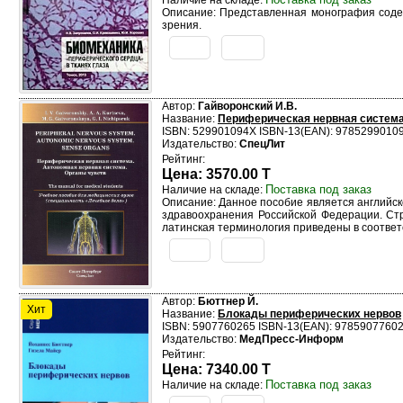
Наличие на складе:
Описание: Представленная монография содер
зрения.
Автор:
Гайворонский И.В.
Название:
Периферическая нервная система.
ISBN: 529901094X ISBN-13(EAN): 9785299010
Издательство:
СпецЛит
Рейтинг:
Цена: 3570.00 T
Поставка под заказ
Наличие на складе:
Описание: Данное пособие является английск
здравоохранения Российской Федерации. Стр
латинская терминология приведены в соотве
Автор:
Бюттнер Й.
Хит
Название:
Блокады периферических нервов
ISBN: 5907760265 ISBN-13(EAN): 9785907760
Издательство:
МедПресс-Информ
Рейтинг:
Цена: 7340.00 T
Поставка под заказ
Наличие на складе: