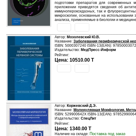
подготовки препаратов для современных м
приложении приводятся сведения об антит
иммунопероксидазных, так и флуоресцентны
микроскопии, основанные на использовании 
анализа, применяемые в биологии и медицине
Автор:
Мозолевский Ю.В.
Название:
Заболевания периферической нер
ISBN: 5000307240 ISBN-13(EAN): 9785000307
Издательство:
МедПресс-Информ
Рейтинг:
Цена: 10510.00 T
Автор:
Коржевский Д.Э.
Название:
Молекулярная Морфология. Мето
ISBN: 529900642X ISBN-13(EAN): 9785299006
Издательство:
СпецЛит
Рейтинг:
Цена: 1340.00 T
Поставка под заказ
Наличие на складе: