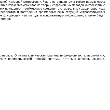
ьной лазерной микроскопии. Часть из описанных в тексте практических
тание ключевых моментов из теории современных методов микроскопии с
иях приводятся необходимые сведения о спектральных характеристиках
репаратов и построения трехмерных реконструкций микроскопических
те флуоресцентные методы и конфокальную микроскопию, а также будет
циплины.
 нервов. Описана клиническая картина инфекционных, аллергических,
лезни периферической нервной системы. Детально описаны лечение,