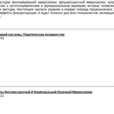
етодов многомаркерной микроскопии (флуоресцентной микроскопии, кон
елах к цитоспецифическим и функциональным маркерам, которые позволя
х методик. Настоящее научное издание в первую очередь предназначено
эффекта флуоресценции, и будет полезно для всех специалистов, желающи
.
вной системы. Практическое руководство
243
ды Флуоресцентной И Конфокальной Лазерной Микроскопии
421