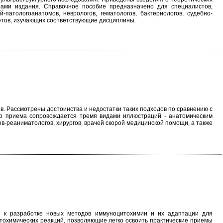
рами издания. Справочное пособие предназначено для специалистов,
патологоанатомов, неврологов, гематологов, бактериологов, судебно-
тетов, изучающих соответствующие дисциплины.
. Рассмотрены достоинства и недостатки таких подходов по сравнению с
го приема сопровождается тремя видами иллюстраций - анатомическим
в-реаниматологов, хирургов, врачей скорой медицинской помощи, а также
ся к разработке новых методов иммуноцитохимии и их адаптации для
тохимических реакций, позволяющие легко освоить практические приемы