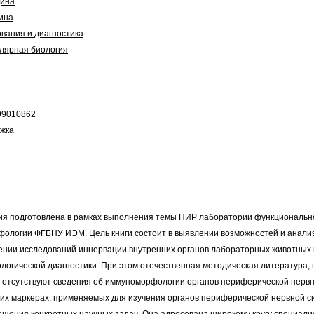
цина
ина
вания и диагностика
лярная биология
99010862
ожка
я подготовлена в рамках выполнения темы НИР лаборатории функциональн
фологии ФГБНУ ИЭМ. Цель книги состоит в выявлении возможностей и анали
ении исследований иннервации внутренних органов лабораторных животных 
логической диагностики. При этом отечественная методическая литература
ых отсутствуют сведения об иммуноморфологии органов периферической нерв
их маркерах, применяемых для изучения органов периферической нервной сис