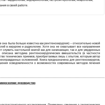
ов - кардиологам, эндокринологам, гастроэнтерологам, неврологам,
ния в своей работе.
 она была больше известна как рентгенохирургия) – относительно новой
гий в хирургию и радиологию. Хотя она не охватывает все направления
т служить настольной книгой как для начинающих, так и для умудренных
 описана методика рентгенохирургических вмешательств (в частности
ство технических приемов, приобретаемых лишь с опытом, которым автор
неоправданных осложнений. Книга предназначена для рентгенохирургов,
вышения осведомленности о возможностях современных методов лечения
икроскопии: руководство
 ультраструктурного исследования. Приведены сведения о теоретических