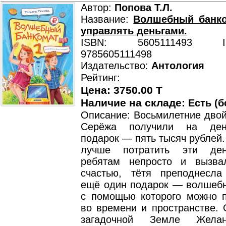
Автор:
Попова Т.Л.
Название:
Волшебный банко
управлять деньгами.
ISBN: 5605111493 ISB
9785605111498
Издательство:
Антология
Рейтинг:
Цена: 3750.00 T
Наличие на складе:
Есть (б
Описание: Восьмилетние двой
Серёжа получили на ден
подарок — пять тысяч рублей.
лучше потратить эти ден
ребятам непросто и вызва
счастью, тётя преподнесл
ещё один подарок — волшебн
с помощью которого можно 
во времени и пространстве. 
загадочной Земле Желан