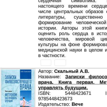
сердечная символика.
настоящего времени сердц
числе центральных образов
литературы, существенн
формирование человеческо
истории. Авторы этой книг
оценить роль сердца в исто
человечества, мировой ци
культуры на фоне формиров
медицинской науки в целом и
в частности.
Автор:
Скальный А.В.
Название:
Записки филос
врача. Книга первая. Ме
управлять будущим.
ISBN: 5448423671 ISB
9785448423673
Издательство:
Вече