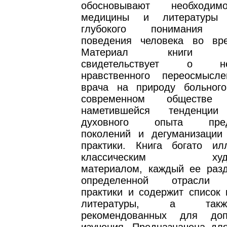
обосновывают необходим
медицины и литературы
глубокого понимания ос
поведения человека во вр
Материал книги убе
свидетельствует о нео
нравственного переосмысл
врача на природу больног
современном обществ
наметившейся тенденци
духовного опыта пред
поколений и дегуманизации
практики. Книга богато ил
классическим худож
материалом, каждый ее раз
определенной отрасли к
практики и содержит список 
литературы, а такж
рекомендованных для допо