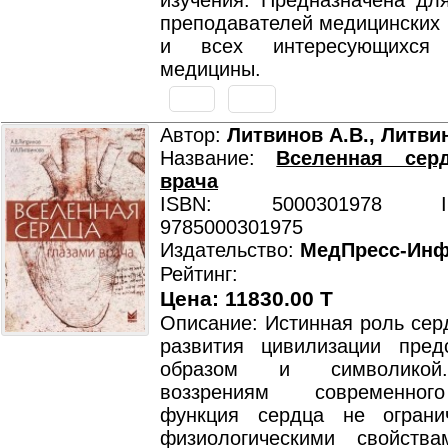
изучения. Предназначена для
преподавателей медицинских 
и всех интересующихся 
медицины.
Автор:
Литвинов А.В., Литви
Название:
Вселенная сер
врача
ISBN: 5000301978 ISB
9785000301975
Издательство:
МедПресс-Ин
Рейтинг:
Цена: 11830.00 T
Описание: Истинная роль сер
развития цивилизации пред
образом и символикой
воззрениям современног
функция сердца не ограни
физиологическими свойств