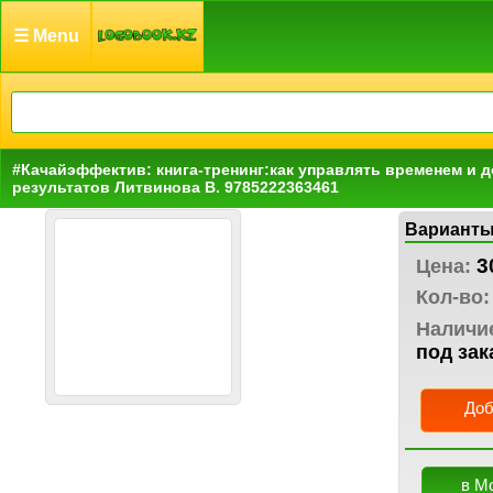
☰ Menu
#Качайэффектив: книга-тренинг:как управлять временем и 
результатов Литвинова В. 9785222363461
Варианты
3
Цена:
Кол-во:
Наличи
под зак
Доб
в М