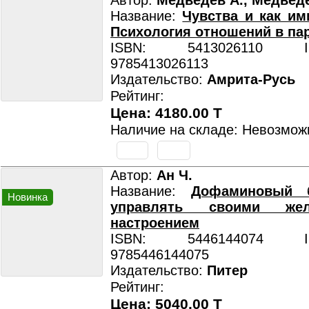
Автор:
Медведев А., Медведе
Название:
Чувства и как им
Психология отношений в па
ISBN: 5413026110 ISB
9785413026113
Издательство:
Амрита-Русь
Рейтинг:
Цена: 4180.00 T
Наличие на складе: Невозмож
Автор:
Ан Ч.
Название:
Дофаминовый б
Новинка
управлять своими же
настроением
ISBN: 5446144074 ISB
9785446144075
Издательство:
Питер
Рейтинг:
Цена: 5040.00 T