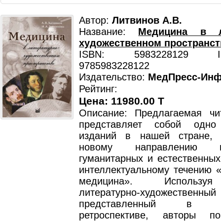
Автор:
Литвинов А.В.
Название:
Медицина в ли
художественном пространст
ISBN: 5983228129 ISB
9785983228122
Издательство:
МедПресс-Ин
Рейтинг:
Цена: 11980.00 T
Описание: Предлагаемая чи
представляет собой одн
изданий в нашей стране, 
новому направлению 
гуманитарных и естественных
интеллектуальному течению «
медицина». Использу
литературно-художественн
представленный в ист
ретроспективе, авторы п