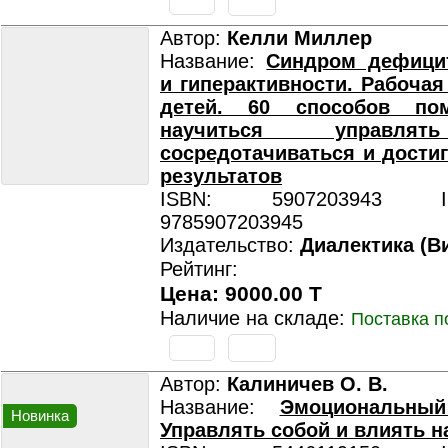
Автор:
Келли Миллер
Название:
Синдром дефици
и гиперактивности. Рабочая
детей. 60 способов по
научиться управлят
сосредотачиваться и дости
результатов
ISBN: 5907203943 ISB
9785907203945
Издательство:
Диалектика (В
Рейтинг:
Цена: 9000.00 T
Наличие на складе:
Поставка п
Автор:
Калиничев О. В.
Название:
Эмоциональный
Новинка
Управлять собой и влиять н