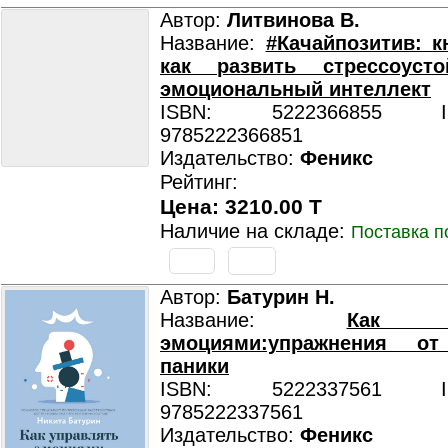
Автор:
Литвинова В.
Название:
#Качайпозитив: кн
как развить стрессоуст
эмоциональный интеллект
ISBN: 5222366855 ISB
9785222366851
Издательство:
Феникс
Рейтинг:
Цена: 3210.00 T
Наличие на складе:
Поставка п
Автор:
Батурин Н.
Название:
Как у
эмоциями:упражнения о
паники
ISBN: 5222337561 ISB
9785222337561
Издательство:
Феникс