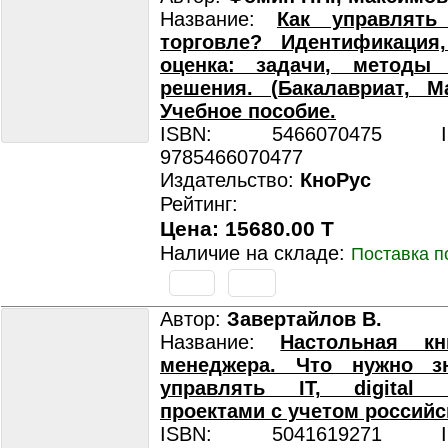
Название:
Как управлять
торговле? Идентификация,
оценка: задачи, методы
решения. (Бакалавриат, Ма
Учебное пособие.
ISBN: 5466070475 ISB
9785466070477
Издательство:
КноРус
Рейтинг:
Цена: 15680.00 T
Наличие на складе:
Поставка п
Автор:
Завертайлов В.
Название:
Настольная кни
менеджера. Что нужно з
управлять IT, digital
проектами с учетом российс
ISBN: 5041619271 ISB