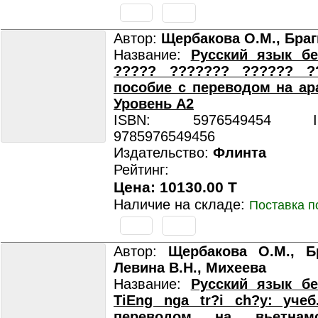
Автор:
Щербакова О.М., Браг
Название:
Русский язык бе
????? ??????? ?????? ?
пособие с переводом на ар
Уровень А2
ISBN: 5976549454 ISB
9785976549456
Издательство:
Флинта
Рейтинг:
Цена: 10130.00 T
Наличие на складе:
Поставка п
Автор:
Щербакова О.М., Бр
Левина В.Н., Михеева
Название:
Русский язык бе
TiEng nga tr?i ch?у: уче
переводом на вьетнам