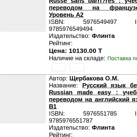
Russe sans barri?res : уче
переводом на француз
Уровень А2
ISBN: 5976549497 ISB
9785976549494
Издательство:
Флинта
Рейтинг:
Цена: 10130.00 T
Наличие на складе:
Поставка п
Автор:
Щербакова О.М.
Название:
Русский язык бе
Russian made easy : учеб
переводом на английский я
B1
ISBN: 5976551785 ISB
9785976551787
Издательство:
Флинта
Рейтинг: