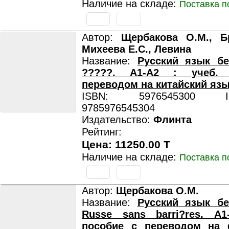
Наличие на складе:
Поставка п
Автор:
Щербакова О.М., Бр
Михеева Е.С., Левина
Название:
Русский язык бе
?????. А1-А2 : учеб.
переводом на китайский яз
ISBN: 5976545300 ISB
9785976545304
Издательство:
Флинта
Рейтинг:
Цена: 11250.00 T
Наличие на складе:
Поставка п
Автор:
Щербакова О.М.
Название:
Русский язык бе
Russe sans barri?res. А1
пособие с переводом на 