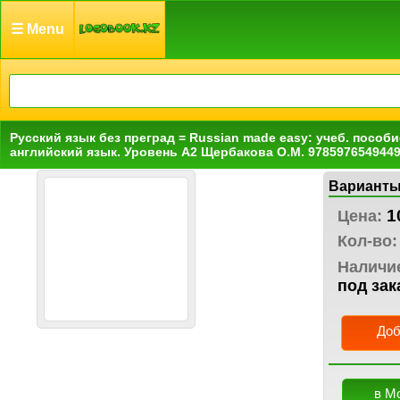
☰ Menu
Русский язык без преград = Russian made easy: учеб. пособ
английский язык. Уровень А2 Щербакова О.М. 978597654944
Варианты
1
Цена:
Кол-во:
Наличи
под зак
Доб
в М