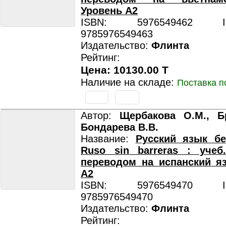
Уровень А2
ISBN: 5976549462 ISB
9785976549463
Издательство:
Флинта
Рейтинг:
Цена: 10130.00 T
Наличие на складе:
Поставка п
Автор:
Щербакова О.М., Бр
Бондарева В.В.
Название:
Русский язык бе
Ruso sin barreras : учеб
переводом на испанский я
А2
ISBN: 5976549470 ISB
9785976549470
Издательство:
Флинта
Рейтинг: