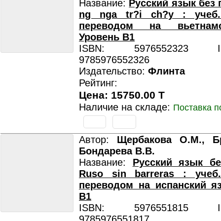
Название:
Русский язык без 
ng nga tr?i ch?y : учеб
переводом на вьетнам
Уровень B1
ISBN: 5976552323 ISB
9785976552326
Издательство:
Флинта
Рейтинг:
Цена: 15750.00 T
Наличие на складе:
Поставка п
Автор:
Щербакова О.М., Бр
Бондарева В.В.
Название:
Русский язык бе
Ruso sin barreras : учеб
переводом на испанский я
B1
ISBN: 5976551815 ISB
9785976551817