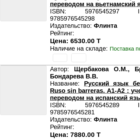
переводом на вьетнамский 
ISBN: 5976545297 ISB
9785976545298
Издательство:
Флинта
Рейтинг:
Цена: 6530.00 T
Наличие на складе:
Поставка п
Автор:
Щербакова О.М., Бр
Бондарева В.В.
Название:
Русский язык бе
Ruso sin barreras. А1-А2 : уч
переводом на испанский яз
ISBN: 5976545289 ISB
9785976545281
Издательство:
Флинта
Рейтинг:
Цена: 7880.00 T