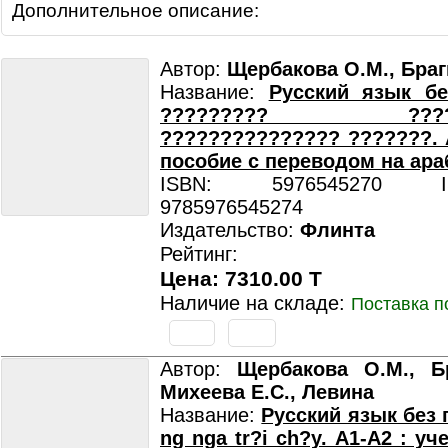
Дополнительное описание:
Автор:
Щербакова О.М., Браг
Название:
Русский язык бе
????????? ??????
??????????????? ???????. А
пособие с переводом на ара
ISBN: 5976545270 ISB
9785976545274
Издательство:
Флинта
Рейтинг:
Цена: 7310.00 T
Наличие на складе:
Поставка п
Автор:
Щербакова О.М., Бр
Михеева Е.С., Левина
Название:
Русский язык без 
ng nga tr?i ch?y. А1-А2 : уч