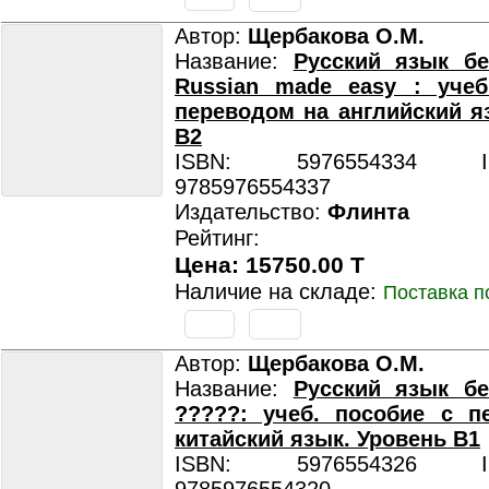
Автор:
Щербакова О.М.
Название:
Русский язык бе
Russian made easy : учеб
переводом на английский я
В2
ISBN: 5976554334 ISB
9785976554337
Издательство:
Флинта
Рейтинг:
Цена: 15750.00 T
Наличие на складе:
Поставка п
Автор:
Щербакова О.М.
Название:
Русский язык бе
?????: учеб. пособие с п
китайский язык. Уровень В1
ISBN: 5976554326 ISB