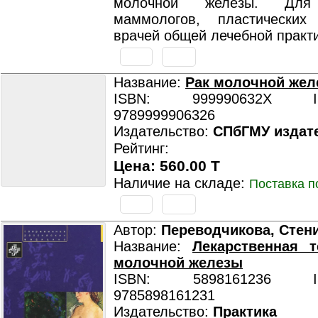
молочной железы. Для 
маммологов, пластических
врачей общей лечебной практи
Название:
Рак молочной жел
ISBN: 999990632X ISB
9789999906326
Издательство:
СПбГМУ издат
Рейтинг:
Цена: 560.00 T
Наличие на складе:
Поставка п
Автор:
Переводчикова, Стен
Название:
Лекарственная т
молочной железы
ISBN: 5898161236 ISB
9785898161231
Издательство:
Практика