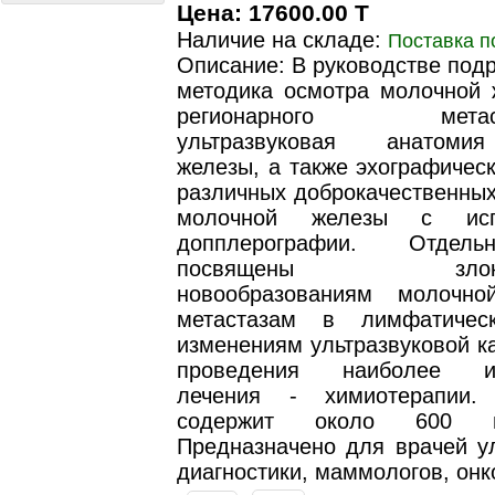
Цена: 17600.00 T
Наличие на складе:
Поставка п
Описание: В руководстве под
методика осмотра молочной 
регионарного метаста
ультразвуковая анатоми
железы, а также эхографичес
различных доброкачественных
молочной железы с испо
допплерографии. Отдел
посвящены злокаче
новообразованиям молочн
метастазам в лимфатиче
изменениям ультразвуковой к
проведения наиболее ис
лечения - химиотерапии. 
содержит около 600 ил
Предназначено для врачей ул
диагностики, маммологов, онк