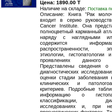
Цена: 1890.00 T
Наличие на складе:
Поставка п
Описание: Книга "Рак моло
входит в серию руководств
Cancer Institute. Она предс
полноцветный карманный атла
наряду с наглядными ил
содержится инфо
распространенности, эпи
этиологии, гистопатологии и
проявлениях данного за
Представлены сведения о 
диагностических исследовани
оценки стадии заболевания 
клинических и патологоан
критериев. Подробные табл
информацию о гистопато
классификации, диагн
исследованиях и, при нео