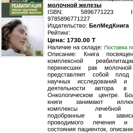
молочной железы
ISBN: 5896771223 ISB
9785896771227
Издательство:
БелМедКнига
Рейтинг:
Цена: 1730.00 T
Наличие на складе:
Поставка п
Описание: Книга посвяще
комплексной реабилитац
перенесших рак молочно
представляет собой плод 
научных исследований и п
деятельности автора в 
Онкологическом центре. Б
книги занимают иллюст
комплексы лечебной г
подобранные в завис
проводимого лечения и 
состояния пациенток, описан