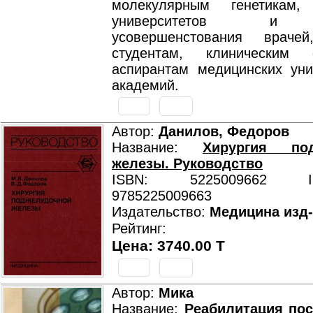
молекулярным генетикам,
университетов и 
усовершенстования врач
студентам, клиническим о
аспирантам медицинских уни
академий.
Автор:
Данилов, Федоров
Название:
Хирургия под
железы. Руководство
ISBN: 5225009662 ISB
9785225009663
Издательство:
Медицина изд
Рейтинг:
Цена: 3740.00 T
Автор:
Мика
Название:
Реабилитация по