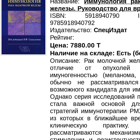
Название:
Иммунология ра
железы. Руководство для вр
ISBN: 5918940790 ISB
9785918940792
Издательство:
СпецИздат
Рейтинг:
Цена: 7880.00 T
Наличие на складе:
Есть (б
Описание: Рак молочной же
отличие от опухолей 
имуногенностью (меланома, 
обычно не рассматривался
возможного кандидата для им
Однако серия исследований п
стала важной основой дл
стратегий иммунотерапии РМ
из которых в ближайшее вр
клиническую практику
рассматриваются механиз
стимуляции и резистентност