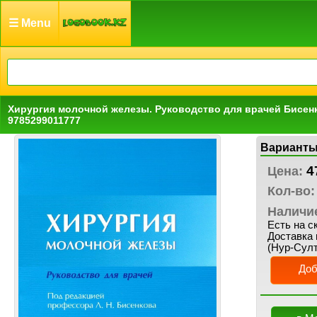
☰ Menu
Хирургия молочной железы. Руководство для врачей Бисенк
9785299011777
Варианты
4
Цена:
Кол-во:
Наличи
Есть на с
Доставка 
(Нур-Султ
Доб