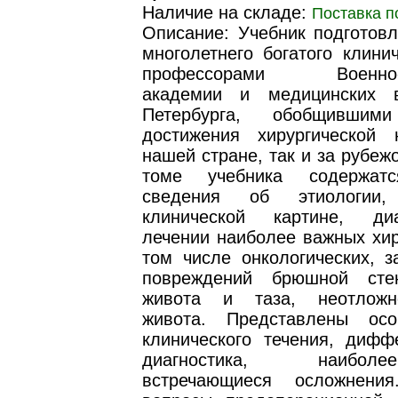
Наличие на складе:
Поставка п
Описание: Учебник подготовл
многолетнего богатого клини
профессорами Военно-м
академии и медицинских в
Петербурга, обобщившим
достижения хирургической
нашей стране, так и за рубеж
томе учебника содержат
сведения об этиологии, 
клинической картине, ди
лечении наиболее важных хир
том числе онкологических, з
повреждений брюшной стен
живота и таза, неотложн
живота. Представлены осо
клинического течения, дифф
диагностика, наибо
встречающиеся осложнени