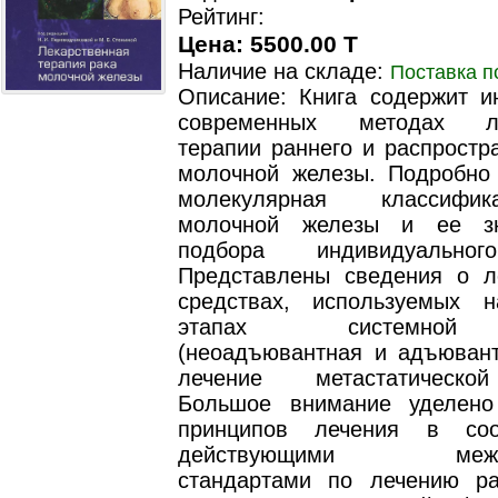
Рейтинг:
Цена: 5500.00 T
Наличие на складе:
Поставка п
Описание: Книга содержит 
современных методах ле
терапии раннего и распростр
молочной железы. Подробно
молекулярная классифи
молочной железы и ее з
подбора индивидуальног
Представлены сведения о л
средствах, используемых 
этапах системной
(неоадъювантная и адъювант
лечение метастатическо
Большое внимание уделено
принципов лечения в соо
действующими между
стандартами по лечению р