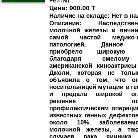
Рейтинг:
Цена: 900.00 T
Наличие на складе: Нет в на
Описание: Наследств
молочной железы и яични
самой частой медико-ге
патологией. Данное з
приобрело широкую из
благодаря смелому 
американской киноактрис
Джоли, которая не толь
объявила о том, что он
носительницей мутации в ге
и предала широкой ог
решение подвер
профилактическим операци
известных генных дефекто
около 10% заболеваем
молочной железы, а та
случаев рака яичника.