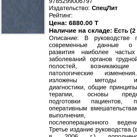
9785299006797
Издательство:
СпецЛит
Рейтинг:
Цена: 6880.00 T
Наличие на складе:
Есть (2
Описание: В руководстве 
современные данные о 
развития наиболее частых
заболеваний органов грудн
полостей, возникающи
патологические изменени
изложены методы иссл
диагностики, общие принципы
терапии, основы предоп
подготовки пациентов, 
оперативным вмешательствам
выполнения, п
послеоперационного веден
Третье издание руководства 
в 2006 г.) дополнено