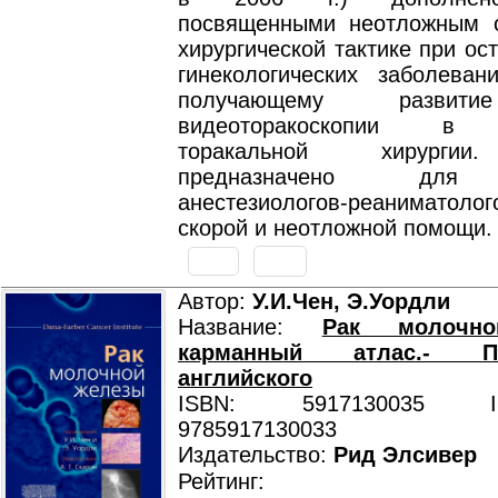
посвященными неотложным 
хирургической тактике при ос
гинекологических заболеван
получающему развит
видеоторакоскопии в 
торакальной хирургии
предназначено для 
анестезиологов-реаниматол
скорой и неотложной помощи.
Автор:
У.И.Чен, Э.Уордли
Название:
Рак молочно
карманный атлас.- 
английского
ISBN: 5917130035 ISB
9785917130033
Издательство:
Рид Элсивер
Рейтинг: