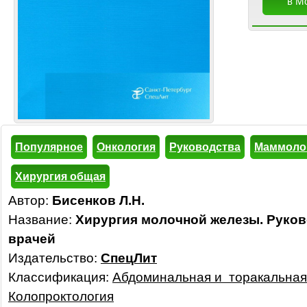
в М
Популярное
Онкология
Руководства
Маммоло
Хирургия общая
Автор:
Бисенков Л.Н.
Название:
Хирургия молочной железы. Руков
врачей
Издательство:
СпецЛит
Классификация:
Абдоминальная и торакальная 
Колопроктология