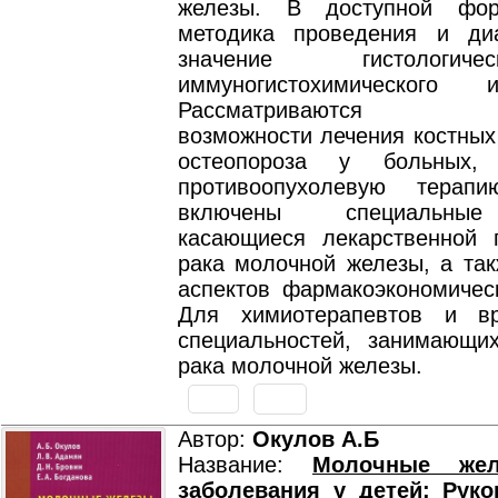
железы. В доступной фо
методика проведения и диа
значение гистологи
иммуногистохимического и
Рассматриваются со
возможности лечения костных
остеопороза у больных,
противоопухолевую терап
включены специальные
касающиеся лекарственной 
рака молочной железы, а так
аспектов фармакоэкономическ
Для химиотерапевтов и вр
специальностей, занимающи
рака молочной железы.
Автор:
Окулов А.Б
Название:
Молочные же
заболевания у детей: Рук