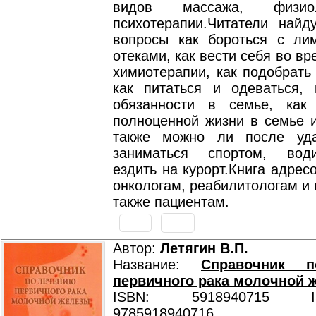
видов массажа, физио
психотерапии.Читатели найд
вопросы как бороться с ли
отеками, как вести себя во вр
химиотерапии, как подобрать 
как питаться и одеваться, 
обязанности в семье, как
полноценной жизни в семье и
также можно ли после уда
заниматься спортом, вод
ездить на курорт.Книга адрес
онкологам, реабилитологам и 
также пациентам.
Автор:
Летягин В.П.
Название:
Справочник 
первичного рака молочной 
ISBN: 5918940715 ISB
9785918940716