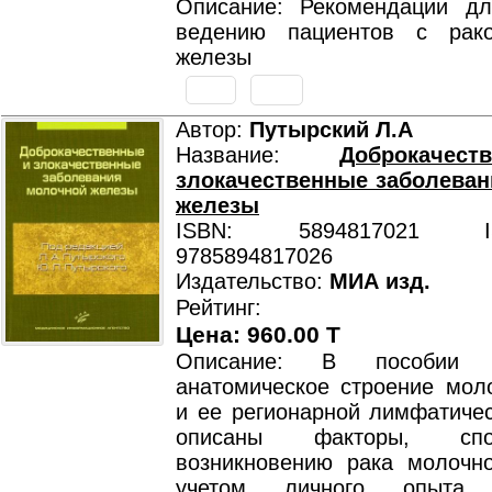
Описание: Рекомендации д
ведению пациентов с рак
железы
Автор:
Путырский Л.А
Название:
Доброкаче
злокачественные заболева
железы
ISBN: 5894817021 ISB
9785894817026
Издательство:
МИА изд.
Рейтинг:
Цена: 960.00 T
Описание: В пособии р
анатомическое строение мол
и ее регионарной лимфатичес
описаны факторы, спос
возникновению рака молочн
учетом личного опыта, 