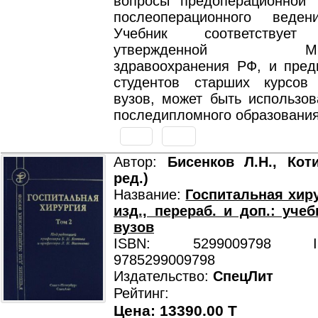
вопросы предоперационной 
послеоперационного веден
Учебник соответствует 
утвержденной Минис
здравоохранения РФ, и пред
студентов старших курсов
вузов, может быть использов
последипломного образования
Автор:
Бисенков Л.Н., Кот
ред.)
Название:
Госпитальная хирур
изд., перераб. и доп.: уче
вузов
ISBN: 5299009798 ISB
9785299009798
Издательство:
СпецЛит
Рейтинг:
Цена: 13390.00 T