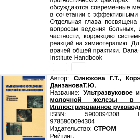
прогностических факторах. Т
обсуждаются современные ме
в сочетании с эффективными 
Отдельная глава посвящена 
вопросам ведения больных, и
частности, коррекцию систем
реакций на химиотерапию. Дл
врачей общей практики. Dana-
Institute Handbook
Автор:
Синюкова Г.Т., Корж
ДанзановаТ.Ю.
Название:
Ультразвуковое 
молочной железы в о
Иллюстрированное руковод
ISBN: 5900094308 ISB
9785900094304
Издательство:
СТРОМ
Рейтинг: