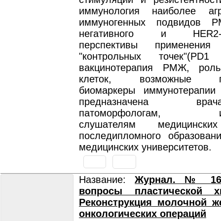
иммунология наиболее аг
иммуногенных подвидов 
негативного и HER2-поз
перспективы применения 
"контрольных точек"(PD
вакцинотерапия РМЖ, роль
клеток, возможные пр
биомаркеры иммунотерапии
предназначена врачам-
патоморфологам, имм
слушателям медицински
последипломного образовани
медицинских университетов.
Название:
Журнал. № 16
вопросы пластической х
Реконструкция молочной ж
онкологических операций