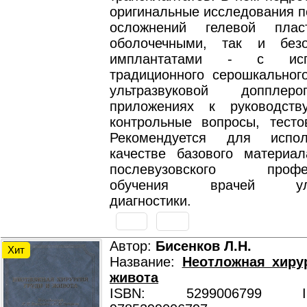
оригинальные исследования п
осложнений гелевой пла
оболочечными, так и безо
имплантатами - с испо
традиционного серошкальног
ультразвуковой допплер
приложениях к руководств
контрольные вопросы, тесто
Рекомендуется для испо
качестве базового материа
послевузовского профес
обучения врачей ульт
диагностики.
Автор:
Бисенков Л.Н.
Хит
Название:
Неотложная хиру
живота
ISBN: 5299006799 ISB