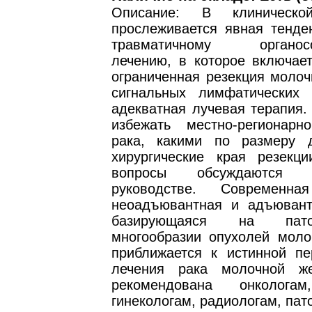
Описание: В клиническо
прослеживается явная тенде
травматичному органосо
лечению, в которое включает
ограниченная резекция молоч
сигнальных лимфатических
адекватная лучевая терапия.
избежать местно-регионарн
рака, какими по размеру 
хирургические края резекц
вопросы обсуждаются
руководстве. Современна
неоадъювантная и адъювант
базирующаяся на патоге
многообразии опухолей моло
приближается к истинной пе
лечения рака молочной же
рекомендована онкологам
гинекологам, радиологам, па