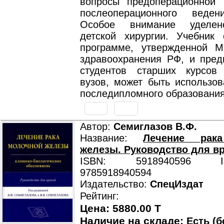
вопросы предоперационной 
послеоперационного веден
Особое внимание уделен
детской хирургии. Учебник с
программе, утвержденной М
здравоохранения РФ, и пред
студентов старших курсов
вузов, может быть использов
последипломного образования
Автор:
Семиглазов В.Ф.
Название:
Лечение рак
железы. Руководство для вр
ISBN: 5918940596 ISB
9785918940594
Издательство:
СпецИздат
Рейтинг:
Цена: 5880.00 T
Наличие на складе:
Есть (б