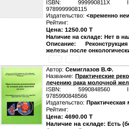
ISBN: 999990811X ISB
9789999908115
Издательство:
<временно не
Рейтинг:
Цена: 1250.00 T
Наличие на складе: Нет в на
Описание: Реконструкци
железы после онкологическ
Автор:
Семиглазов В.Ф.
Название:
Практические рек
лечению рака молочной же
ISBN: 5990848560 ISB
9785990848566
Издательство:
Практическая
Рейтинг:
Цена: 4690.00 T
Наличие на складе:
Есть (б