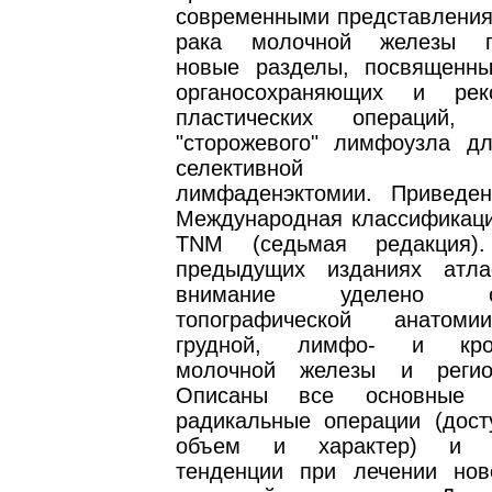
современными представления
рака молочной железы п
новые разделы, посвященн
органосохраняющих и реко
пластических операций, 
"сторожевого" лимфоузла д
селективной рег
лимфаденэктомии. Приведе
Международная классификаци
TNM (седьмая редакция
предыдущих изданиях атла
внимание уделено осо
топографической анатом
грудной, лимфо- и кров
молочной железы и регио
Описаны все основные к
радикальные операции (досту
объем и характер) и с
тенденции при лечении нов