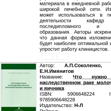
материала в ежедневной рабо
широкой лечебной сети. И
может использоваться в пе
деятельности кафедр 
последипломного и д
образования. Авторы искрен
что данная форма изложен
будет наиболее оптимальной 
упростит работу клиницистов.
Автор:
А.П.Соколенко, А
Е.Н.Имянитов
Название:
Что нужно
наследственном раке моло
и яичника
ISBN: 5906648224 ISB
9785906648228
Издательство:
Н-Л