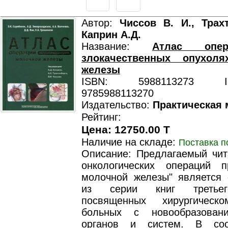
Автор:
Чиссов В. И., Трахт
Каприн А.Д.
Название:
Атлас опе
злокачественных опухол
железы
ISBN: 5988113273 ISB
9785988113270
Издательство:
Практическая
Рейтинг:
Цена: 12750.00 T
Наличие на складе:
Поставка п
Описание: Предлагаемый чит
онкологических операций 
молочной железы" является
из серии книг третьег
посвященных хирургическ
больных с новообразован
органов и систем. В соо