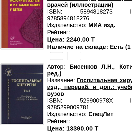
врачей (иллюстрации)
ISBN: 5894818273 ISB
9785894818276
Издательство:
МИА изд.
Рейтинг:
Цена: 2240.00 T
Наличие на складе:
Есть (1
Автор:
Бисенков Л.Н., Кот
ред.)
Название:
Госпитальная хирур
изд., перераб. и доп.: уче
вузов
ISBN: 529900978X ISB
9785299009781
Издательство:
СпецЛит
Рейтинг:
Цена: 13390.00 T