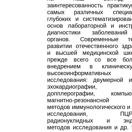
заинтересованность практик
самых различных специа
глубоких и систематизирова
основ лабораторной и инст
диагностики заболеваний
органов. Современные т
развитии отечественного здр
и высшей медицинской шк
прежде всего со все бо
внедрением в клиническ
высокоинформативны
исследования: двумерной 
эхокардиографии, 
допплерографии, комп
магнитно-резонансной т
методов иммунологического и 
исследования, ПЦР-ди
радионуклидных и эндос
методов исследования и др. 