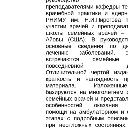
руководство подг
преподавателями кафедры те
врачебной практики и ядер
РНИМУ им. Н.И.Пирогова п
участии врачей и преподава
школы семейных врачей – 
Айовы (США). В руководст
основные сведения по ди
лечению заболеваний, 
встречаются семейны
повседневной деяте
Отличительной чертой изда
краткость и наглядность п
материала. Изложенн
базируются на многолетнем 
семейных врачей и представл
особенностей оказания 
помощи на амбулаторном и 
этапах с подробным описан
при неотложных состояниях.