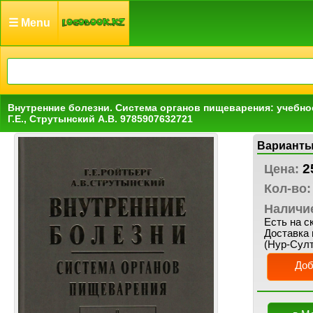
☰ Menu
Внутренние болезни. Система органов пищеварения: учебно
Г.Е., Струтынский А.В. 9785907632721
Варианты
2
Цена:
Кол-во:
Наличи
Есть на с
Доставка 
(Нур-Султ
Доб