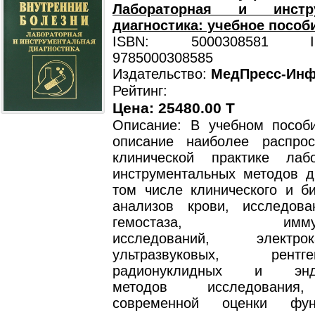
Лабораторная и инстру
диагностика: учебное пособ
ISBN: 5000308581 ISB
9785000308585
Издательство:
МедПресс-Ин
Рейтинг:
Цена: 25480.00 T
Описание: В учебном пособ
описание наиболее распро
клинической практике лаб
инструментальных методов ди
том числе клинического и би
анализов крови, исследов
гемостаза, иммунол
исследований, электрока
ультразвуковых, рентгено
радионуклидных и эндос
методов исследования
современной оценки функ