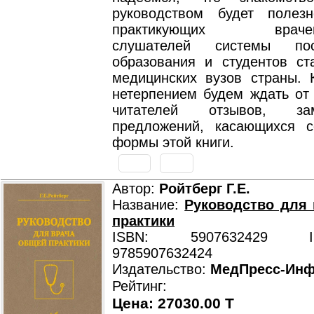
руководством будет полез
практикующих врачей-т
слушателей системы посл
образования и студентов ст
медицинских вузов страны. К
нетерпением будем ждать от
читателей отзывов, з
предложений, касающихся 
формы этой книги.
Автор:
Ройтберг Г.Е.
Название:
Руководство для
практики
ISBN: 5907632429 ISB
9785907632424
Издательство:
МедПресс-Ин
Рейтинг:
Цена: 27030.00 T