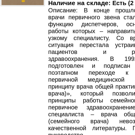
Наличие на складе:
Есть (2
Описание: В конце прошло
врачи первичного звена ста
функцию диспетчеров, ос
работы которых – направит
узкому специалисту. Со в
ситуация перестала устраи
пациентов и руков
здравоохранения. В 1
подготовлен и подписан
поэтапном переходе к о
первичной медицинской
принципу врача общей практи
врача)», который позвол
принципы работы семейн
первичное здравоохранени
специалиста – врача общ
(семейного врача) нево
качественной литературы. 