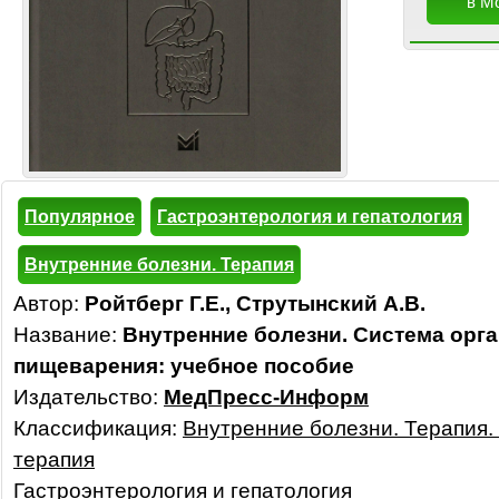
в М
Популярное
Гастроэнтерология и гепатология
Внутренние болезни. Терапия
Автор:
Ройтберг Г.Е., Струтынский А.В.
Название:
Внутренние болезни. Система орг
пищеварения: учебное пособие
Издательство:
МедПресс-Информ
Классификация:
Внутренние болезни. Терапия.
терапия
Гастроэнтерология и гепатология