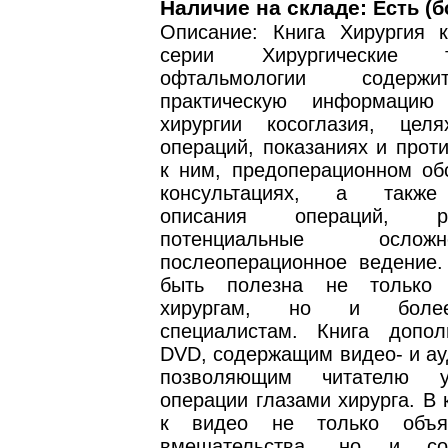
Наличие на складе:
Есть (б
Описание: Книга Хирургия к
серии Хирургические 
офтальмологии содерж
практическую информацию
хирургии косоглазия, цел
операций, показаниях и прот
к ним, предоперационном об
консультациях, а также
описания операций, рас
потенциальные осло
послеоперационное ведение.
быть полезна не только
хирургам, но и боле
специалистам. Книга допо
DVD, содержащим видео- и ау
позволяющим читателю у
операции глазами хирурга. В
к видео не только объя
вмешательства, но и со