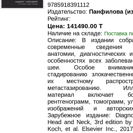
9785918391112
Издательство:
Панфилова (из
Рейтинг:
Цена: 141490.00 T
Наличие на складе:
Поставка п
Описание: В издании собр
современные сведения
анатомии, диагностических и
особенностях всех заболева
шеи. Особое внимани
стадированию злокачественн
их местному распрост
метастазированию. Иллю
материал включает б
рентгенограмм, томограмм, у
изображений и авторски
Зарубежное издание: Diagnos
Head and Neck, 3rd edition by
Koch, et al. Elsevier Inc., 201