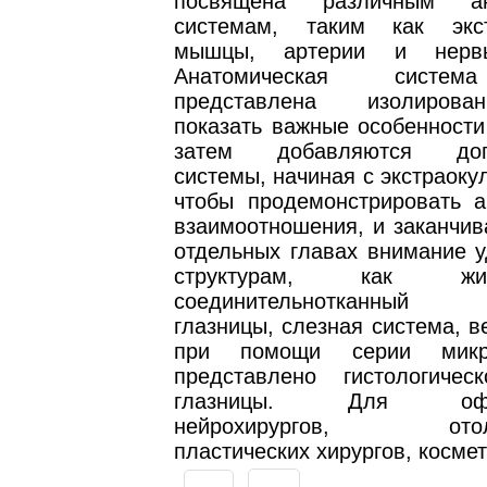
посвящена различным ан
системам, таким как экст
мышцы, артерии и нервы
Анатомическая систем
представлена изолирова
показать важные особенности
затем добавляются допо
системы, начиная с экстраок
чтобы продемонстрировать а
взаимоотношения, и заканчив
отдельных главах внимание у
структурам, как ж
соединительнотканный 
глазницы, слезная система, в
при помощи серии микро
представлено гистологичес
глазницы. Для офтал
нейрохирургов, отолар
пластических хирургов, космет