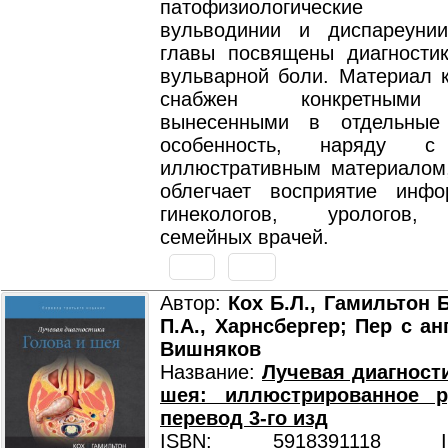
патофизиологические 
вульводинии и диспареуни
главы посвящены диагности
вульварной боли. Материал к
снабжен конкретными 
вынесенными в отдельные
особенность, наряду с
иллюстративным материалом,
облегчает восприятие инф
гинекологов, урологов, 
семейных врачей.
Автор:
Кох Б.Л., Гамильтон 
П.А., Харнсбергер; Пер с ан
Вишняков
Название:
Лучевая диагности
шея: иллюстрированное ру
перевод 3-го изд
ISBN: 5918391118 ISB