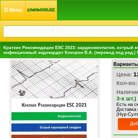
☰ Menu
Краткие Рекомендации ESC 2023: кардиомиопатия, острый 
инфекционный эндокардит Кокорин В.А. (перевод под ред.) 
Варианты
1
Цена:
Кол-во:
Наличи
3-х шт.)
Есть на с
Доставка 
(Нур-Султ
Доб