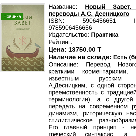
Название:
Новый Завет. 
переводы А.С. Десницкого
Новинка
ISBN: 5906456651 ISB
9785906456656
Издательство:
Практика
Рейтинг:
Цена: 13750.00 T
Наличие на складе:
Есть (б
Описание: Перевод Ново
краткими кооментариями, 
известным русским б
А.Десницким, с одной сторон
преемственность с традицией
терминологии), а с другой
передать на современном р
динамизм, риторическую на
стилистическое разнообрази
Его главный принцип - не
греческий синтаксис, а