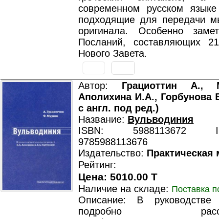
современном русском языке 
подходящие для передачи м
оригинала. Особенно заме
Посланий, составляющих 2
Нового Завета.
Автор:
Грациоттин А., 
Аполихина И.А., Горбунова Е
с англ. под ред.)
Название:
Вульводиния
ISBN: 5988113672 ISB
9785988113676
Издательство:
Практическая
Рейтинг:
Цена: 5010.00 T
Наличие на складе:
Поставка п
Описание: В руководстве
подробно рассмат