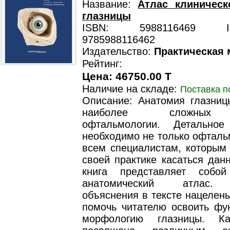
Название:
Атлас клиническ
глазницы
ISBN: 5988116469 ISB
9785988116462
Издательство:
Практическая
Рейтинг:
Цена: 46750.00 T
Наличие на складе:
Поставка п
Описание: Анатомия глазни
наиболее сложных 
офтальмологии. Детально
необходимо не только офталь
всем специалистам, которым 
своей практике касаться дан
книга представляет собо
анатомический атлас.
объяснения в тексте нацелены
помочь читателю освоить фу
морфологию глазницы. К