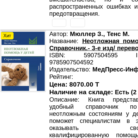
распространенных ошибках и
предотвращения.
Автор:
Мюллер З., Тенс М.
Хит
Название:
Неотложная помо
Справочник.- 3-е изд/ перево
ISBN: 5907504595 ISB
9785907504592
Издательство:
МедПресс-Ин
Рейтинг:
Цена: 8070.00 T
Наличие на складе:
Есть (2
Описание: Книга предста
удобный справочник п
неотложным состояниям у де
поможет специалистам в э
оказывать своевр
квалифицированную помощ