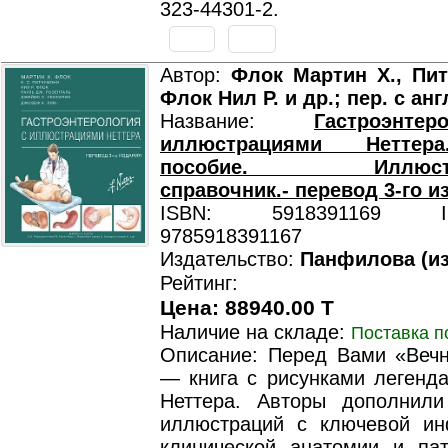
323-44301-2.
Автор:
Флок Мартин Х., Пит
Флок Нил Р. и др.; пер. с анг
Название:
Гастроэнт
иллюстрациями Неттер
пособие. Иллюстри
справочник.- перевод 3-го и
ISBN: 5918391169 ISB
9785918391167
Издательство:
Панфилова (из
Рейтинг:
Цена: 88940.00 T
Наличие на складе:
Поставка п
Описание: Перед Вами «Вечн
— книга с рисунками легенда
Неттера. Авторы дополнил
иллюстраций с ключевой и
клинической анатомии и пат