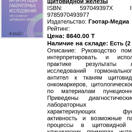
щитовидной железы
ISBN: 597049397X ISB
9785970493977
Издательство:
Гэотар-Медиа
Рейтинг:
Цена: 8640.00 T
Наличие на складе:
Есть (2
Описание: Руководство по
интерпретировать и испо
практике результаты ла
исследований гормонально
антител к тканям щитовид
онкомаркеров, цитологическо
по материалам пункционн
Приведены диагностическ
лабораторных пока
характеризующих функ
активность и возможные па
процессы в щитовидной 
клинических примерах инте