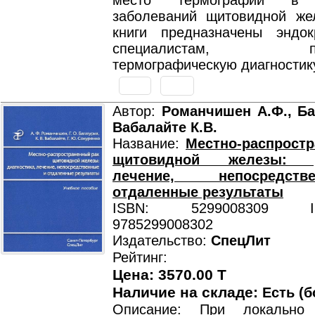
место термографии в д
заболеваний щитовидной же
книги предназначены эндо
специалистам, при
термографическую диагностик
Автор:
Романчишен А.Ф., Баг
Вабалайте К.В.
Название:
Местно-распрост
щитовидной железы: ди
лечение, непосредс
отдаленные результаты
ISBN: 5299008309 ISB
9785299008302
Издательство:
СпецЛит
Рейтинг:
Цена: 3570.00 T
Наличие на складе:
Есть (б
Описание: При локально 