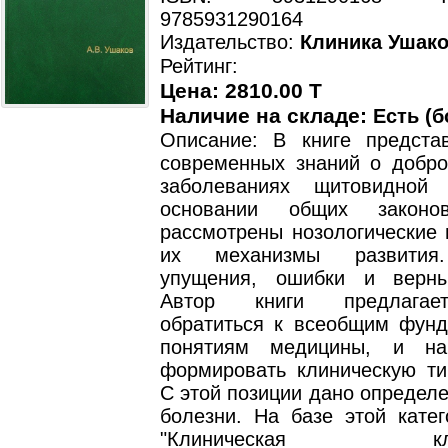
9785931290164
Издательство:
Клиника Ушак
Рейтинг:
Цена: 2810.00 T
Наличие на складе:
Есть (б
Описание: В книге предста
современных знаний о добро
заболеваниях щитовидной
основании общих законо
рассмотрены нозологические 
их механизмы развития
упущения, ошибки и верны
Автор книги предлагае
обратиться к всеобщим фун
понятиям медицины, и н
формировать клиническую ти
С этой позиции дано определ
болезни. На базе этой катег
"Клиническая класс