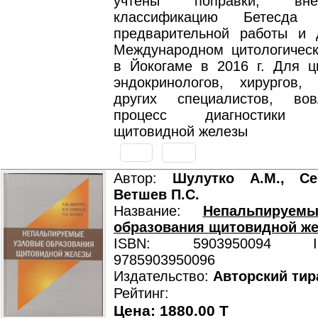
учтены поправки, вн
классификацию Бетесда
предварительной работы и 
Международном цитологическ
в Йокогаме в 2016 г. Для ци
эндокринологов, хирургов,
других специалистов, во
процесс диагностики з
щитовидной железы
Автор:
Шулутко А.М., Се
Ветшев П.С.
Название:
Непальпируем
образования щитовидной ж
ISBN: 5903950094 ISB
9785903950096
Издательство:
Авторский тир
Рейтинг:
Цена: 1880.00 T