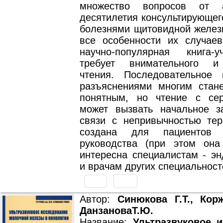
множество вопросов от 
десятилетия консультирующег
болезнями щитовидной желез
все особенности их случаев
научно-популярная книга-
требует внимательного и
чтения. Последовательное
разъяснениями многим стан
понятным, но чтение с се
может вызвать начальное з
связи с непривычностью тер
создана для пациентов 
руководства (при этом он
интересна специалистам - эн
и врачам других специальност
Автор:
Синюкова Г.Т., Корж
ДанзановаТ.Ю.
Название:
Ультразвуковое 