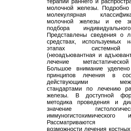
терапии раннего и распростр
молочной железы. Подробно
молекулярная классифи
молочной железы и ее з
подбора индивидуальног
Представлены сведения о л
средствах, используемых 
этапах системной
(неоадъювантная и адъювант
лечение метастатическо
Большое внимание уделено
принципов лечения в соо
действующими между
стандартами по лечению р
железы. В доступной фо
методика проведения и диа
значение гистологи
иммуногистохимического и
Рассматриваются со
возможности лечения костных