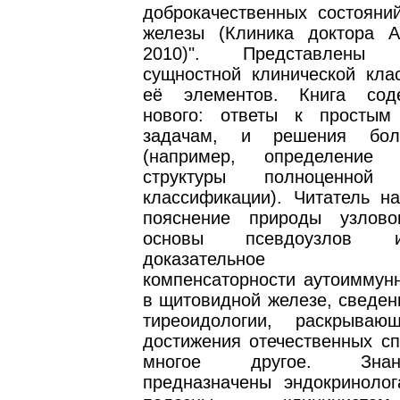
доброкачественных состояни
железы (Клиника доктора А
2010)". Представлены р
сущностной клинической кла
её элементов. Книга сод
нового: ответы к простым
задачам, и решения бол
(например, определение
структуры полноценной 
классификации). Читатель на
пояснение природы узлово
основы псевдоузлов 
доказательное обо
компенсаторности аутоиммунн
в щитовидной железе, сведен
тиреоидологии, раскрываю
достижения отечественных сп
многое другое. Зна
предназначены эндокринолог