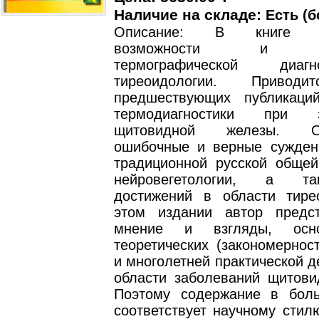
Наличие на складе:
Есть (б
Описание: В книге оп
возможности и огр
термографической диа
тиреоидологии. Приводи
предшествующих публикаци
термодиагностики при з
щитовидной железы. Оп
ошибочные и верные сужден
традиционной русской общей
нейровегетологии, а т
достижений в области тире
этом издании автор предс
мнение и взгляды, осн
теоретических (закономернос
и многолетней практической д
области заболеваний щитови
Поэтому содержание в бол
соответствует научному стил