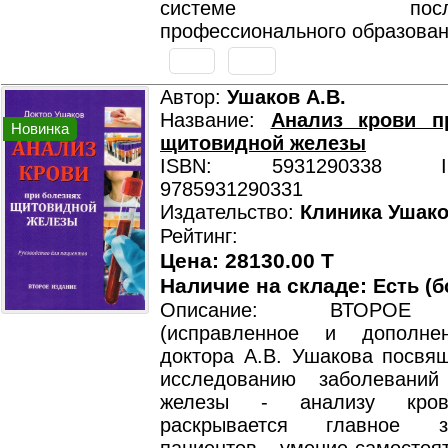
системе последи
профессионального образован
Автор:
Ушаков А.В.
Название:
Анализ крови п
Новинка
щитовидной железы
ISBN: 5931290338 ISB
9785931290331
Издательство:
Клиника Ушак
Рейтинг:
Цена: 28130.00 T
Наличие на складе:
Есть (б
Описание: ВТОРОЕ
(исправленное и дополнен
доктора А.В. Ушакова посвя
исследованию заболеваний
железы - анализу кро
раскрывается главное 