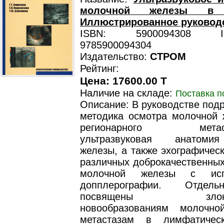
молочной железы в о
Иллюстрированное руковод
ISBN: 5900094308 ISB
9785900094304
Издательство:
СТРОМ
Рейтинг:
Цена: 17600.00 T
Наличие на складе:
Поставка п
Описание: В руководстве под
методика осмотра молочной 
регионарного метаста
ультразвуковая анатоми
железы, а также эхографичес
различных доброкачественных
молочной железы с испо
допплерографии. Отдел
посвящены злокаче
новообразованиям молочн
метастазам в лимфатиче