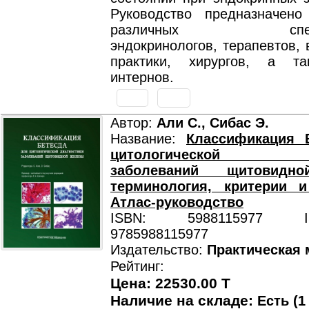
Руководство предназначен
различных специал
эндокринологов, терапевтов,
практики, хирургов, а та
интернов.
Автор:
Али С., Сибас Э.
Название:
Классификация 
цитологической диа
заболеваний щитовидн
терминология, критерии и
Атлас-руководство
ISBN: 5988115977 ISB
9785988115977
Издательство:
Практическая
Рейтинг:
Цена: 22530.00 T
Наличие на складе:
Есть (1