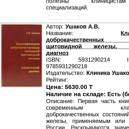
полезны клинициста
специализаций.
Автор:
Ушаков А.В.
Название:
Кл
доброкачественных 
щитовидной железы. К
диагноз
ISBN: 5931290214 ISB
9785931290218
Издательство:
Клиника Ушак
Рейтинг:
Цена: 5630.00 T
Наличие на складе:
Есть (б
Описание: Первая часть кни
современным класси
доброкачественных состояни
железы, применяемым или 
России. Раскрываются знач