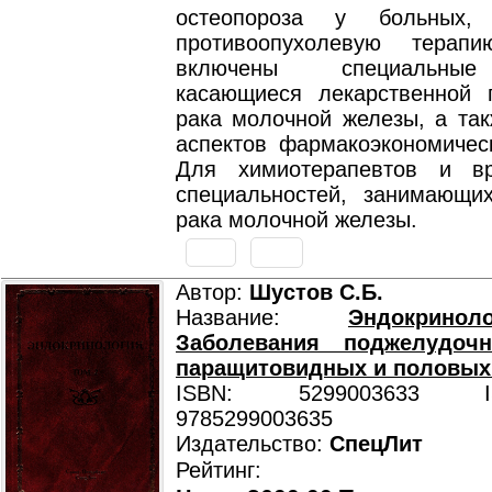
остеопороза у больных,
противоопухолевую терап
включены специальные
касающиеся лекарственной 
рака молочной железы, а так
аспектов фармакоэкономическ
Для химиотерапевтов и вр
специальностей, занимающи
рака молочной железы.
Автор:
Шустов С.Б.
Название:
Эндокрино
Заболевания поджелудоч
паращитовидных и половых
ISBN: 5299003633 ISB
9785299003635
Издательство:
СпецЛит
Рейтинг: