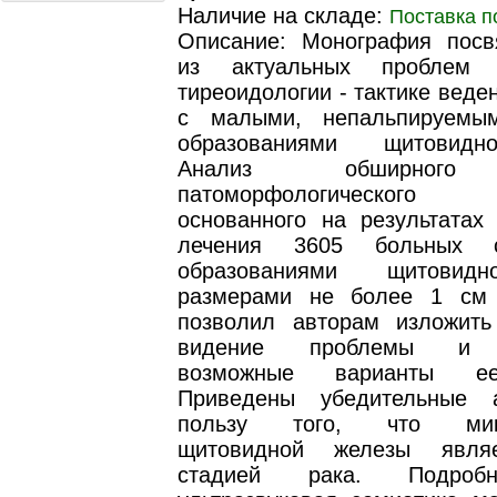
Наличие на складе:
Поставка п
Описание: Монография пос
из актуальных проблем 
тиреоидологии - тактике веде
с малыми, непальпируемы
образованиями щитовидн
Анализ обширного 
патоморфологического 
основанного на результатах 
лечения 3605 больных 
образованиями щитовид
размерами не более 1 см 
позволил авторам изложить
видение проблемы и п
возможные варианты е
Приведены убедительные 
пользу того, что микр
щитовидной железы явля
стадией рака. Подроб