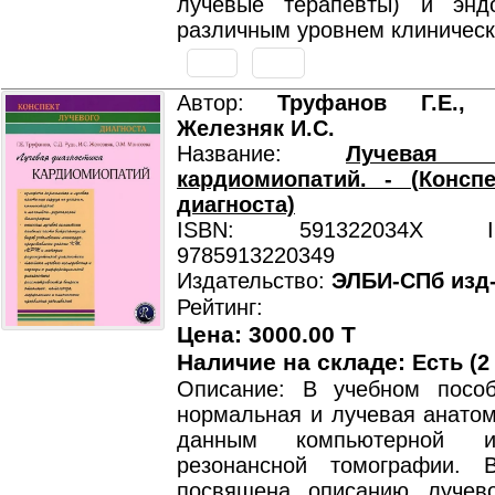
лучевые терапевты) и энд
различным уровнем клиническ
Автор:
Труфанов Г.Е., 
Железняк И.С.
Название:
Лучевая д
кардиомиопатий. - (Консп
диагноста)
ISBN: 591322034X ISB
9785913220349
Издательство:
ЭЛБИ-СПб изд
Рейтинг:
Цена: 3000.00 T
Наличие на складе:
Есть (2
Описание: В учебном посо
нормальная и лучевая анатом
данным компьютерной и
резонансной томографии. 
посвящена описанию лучев