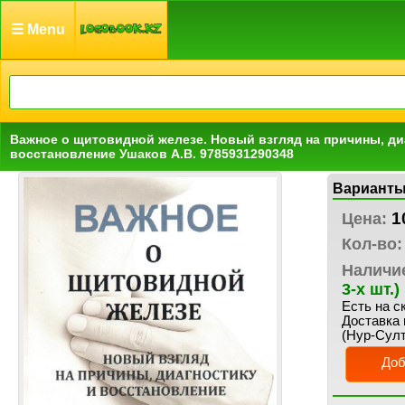
☰ Menu
Важное о щитовидной железе. Новый взгляд на причины, ди
восстановление Ушаков А.В. 9785931290348
Варианты
1
Цена:
Кол-во:
Наличи
3-х шт.)
Есть на с
Доставка 
(Нур-Султ
Доб