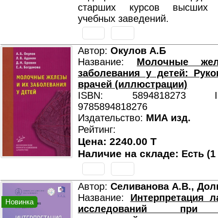
старших курсов высших 
учебных заведений.
Автор:
Окулов А.Б
Название:
Молочные же
заболевания у детей: Рук
врачей (иллюстрации)
ISBN: 5894818273 ISB
9785894818276
Издательство:
МИА изд.
Рейтинг:
Цена: 2240.00 T
Наличие на складе:
Есть (1
Автор:
Селиванова А.В., Дол
Название:
Интерпретация л
Новинка
исследований при п