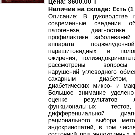
Цена: 3600.00 T
Наличие на складе:
Есть (1
Описание: В руководстве 
современные сведения об
патогенезе, диагностике
профилактике заболеваний 
аппарата поджелудочн
паращитовидных и поло
ожирения, полиэндокринопат
рассмотрены вопросы 
нарушений углеводного обме
сахарным диабетом,
диабетических микро- и макр
Большое внимание уделено
оценке результатов ла
функциональных тестов
дифференциальной диа
рационального выбора мет
эндокринопатий, в том числ
состояний при эндокринных з