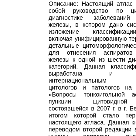
Описание: Настоящий атлас 
собой руководство по цит
диагностике заболеваний
железы, в котором дано сис
изложение классификаци
включая унифицированную те
детальные цитоморфологичес
для отнесения аспиратов
железы к одной из шести диа
категорий. Данная класси
выработана и сог
интернациональным со
цитологов и патологов на
«Вопросы тонкоигольной а
пункции щитовидной
состоявшейся в 2007 г. в г. Б
итогом которой стало пер
настоящего атласа. Данная к
переводом второй редакции а