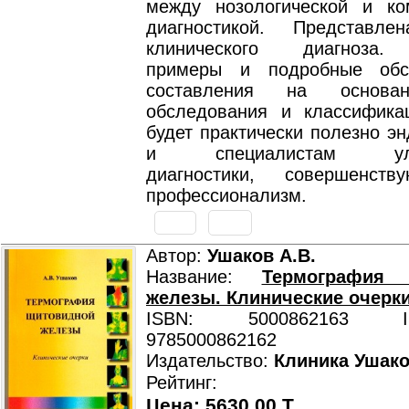
между нозологической и ко
диагностикой. Представле
клинического диагноза.
примеры и подробные обс
составления на основа
обследования и классифика
будет практически полезно э
и специалистам ультр
диагностики, совершенст
профессионализм.
Автор:
Ушаков А.В.
Название:
Термография 
железы. Клинические очерк
ISBN: 5000862163 ISB
9785000862162
Издательство:
Клиника Ушак
Рейтинг:
Цена: 5630.00 T