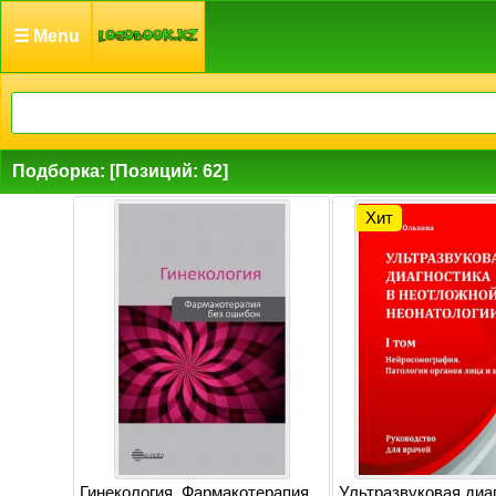
☰ Menu
Подборка: [Позиций: 62]
Хит
Гинекология. Фармакотерапия
Ультразвуковая диа