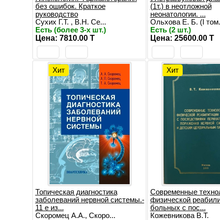
без ошибок. Краткое
(1т.) в неотложной
руководство
неонатологии. ...
Сухих Г.Т. , В.Н. Се...
Ольхова Е. Б. (I том.
Есть (более 3-х шт.)
Есть (2 шт.)
Цена: 7810.00 T
Цена: 25600.00 T
Хит
Хит
Топическая диагностика
Современные техно
заболеваний нервной системы.-
физической реабил
11 е из...
больных с пос...
Скоромец А.А., Скоро...
Кожевникова В.Т.