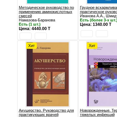
Методическое руководство по
Грудное вскармлива
применению аминокислотных
практическое руков
смесей
Иванова А.А., Шмидт 
Намазова-Баранова
Есть (более 3-х шт.
Есть (1 шт.)
Цена: 1340.00 T
Цена: 4440.00 T
Хит
Хит
Акушерство. Руководство для
Новорожденные. Те
практикующих врачей
тяжелых инфекций