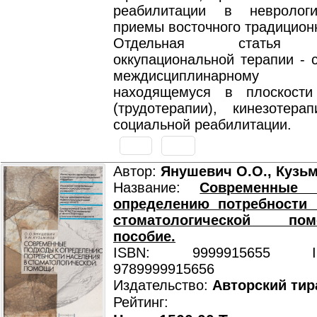
реабилитации в невролог
приемы восточного традицион
Отдельная статья п
оккупациональной терапии - 
междисциплинарному
находящемуся в плоскости
(трудотерапии), кинезотер
социальной реабилитации.
Автор:
Янушевич О.О., Кузьм
Название:
Современные
определению потребности 
стоматологической помо
пособие.
ISBN: 9999915655 ISB
9789999915656
Издательство:
Авторский тир
Рейтинг: