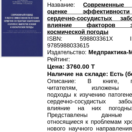
Название:
Современные
оценке эффективност
сердечно-сосудистых за
влияние факторов 
космической погоды
ISBN: 598803361X ISB
9785988033615
Издательство:
Медпрактика-
Рейтинг:
Цена: 3760.00 T
Наличие на складе:
Есть (б
Описание: В книге, пр
читателям, изложены с
подходы к изучению патогене
сердечно-сосудистых за
влияние на них погодны
Представлены данные л
относящиеся к проблемам хр
нового научного направления