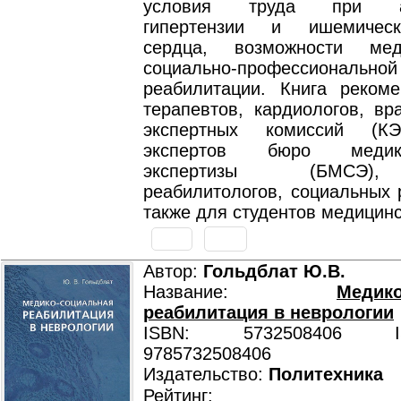
условия труда при ар
гипертензии и ишемичес
сердца, возможности ме
социально-профессиональной
реабилитации. Книга реком
терапевтов, кардиологов, вр
экспертных комиссий (КЭ
экспертов бюро медико-
экспертизы (БМСЭ),
реабилитологов, социальных 
также для студентов медицинс
Автор:
Гольдблат Ю.В.
Название:
Медико
реабилитация в неврологии
ISBN: 5732508406 ISB
9785732508406
Издательство:
Политехника
Рейтинг: