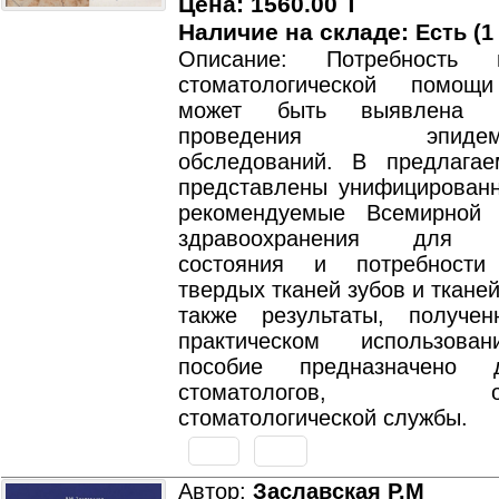
Цена: 1560.00 T
Наличие на складе:
Есть (1
Описание: Потребность 
стоматологической помощ
может быть выявлена 
проведения эпидемиол
обследований. В предлага
представлены унифицированн
рекомендуемые Всемирной 
здравоохранения для о
состояния и потребност
твердых тканей зубов и тканей
также результаты, получе
практическом использова
пособие предназначено 
стоматологов, орга
стоматологической службы.
Автор:
Заславская Р.М