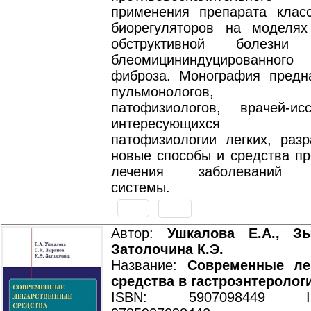
применения препарата клас
биорегуляторов на моделях
обструктивной болезн
блеомицининдуцированног
фиброза. Монография предн
пульмонологов, физ
патофизиологов, врачей-исс
интересующихся пр
патофизиологии легких, раз
новые способы и средства пр
лечения заболеваний д
системы.
Автор:
Ушкалова E.А., Зы
Затолочина К.Э.
Название:
Современные ле
средства в гастроэнтеролог
ISBN: 5907098449 ISB