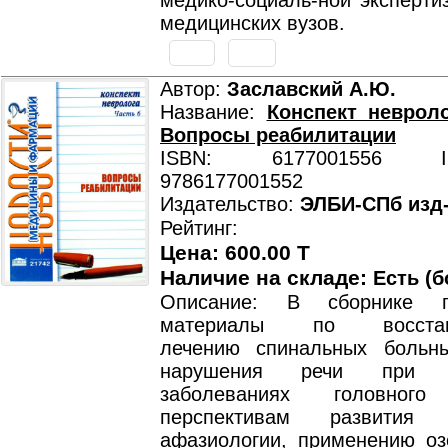
медико-социаль-ной эксперти
медицинских вузов.
Автор:
Заславский А.Ю.
Название:
Конспект невроло
Вопросы реабилитации
ISBN: 6177001556 ISB
9786177001552
Издательство:
ЭЛБИ-СПб изд
Рейтинг:
Цена: 600.00 T
Наличие на складе:
Есть (б
Описание: В сборнике п
материалы по восстано
лечению спинальных больн
нарушения речи при ор
заболеваниях головно
перспективам развития 
афазиологии, применению оз