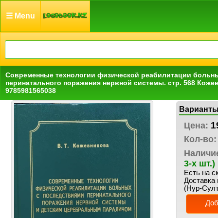
☰ Menu
Современные технологии физической реабилитации больны
перинатального поражения нервной системы. стр. 568 Кожев
9785981565038
Варианты
1
Цена:
Кол-во:
Наличи
3-х шт.)
Есть на с
Доставка 
(Нур-Султ
Доб