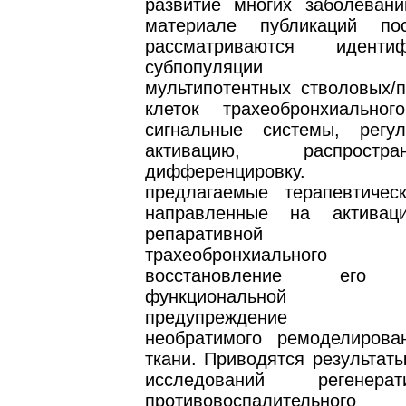
развитие многих заболевани
материале публикаций по
рассматриваются идентиф
субпопуляции соб
мультипотентных стволовых/п
клеток трахеобронхиально
сигнальные системы, регу
активацию, распрост
дифференцировку. Об
предлагаемые терапевтичес
направленные на активац
репаративной рег
трахеобронхиального 
восстановление его с
функциональной цел
предупреждение ано
необратимого ремоделирова
ткани. Приводятся результат
исследований регенер
противовоспалительно