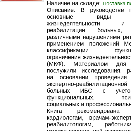
Наличие на складе:
Поставка п
Описание: В руководстве 
основные виды огр
жизнедеятельности 
реабилитации больных, 
различными нарушениями рит
применением положений Ме
классификации функцио
ограничения жизнедеятельнос
(МКФ). Материалом для 
послужили исследования, р
на основании проведения 
экспертно-реабилитационной
больных ИБС с учетом
функциональных, психол
социальных и профессиональн
Книга рекомендована т
кардиологам, врачам-экспер
реабилитологам, работн