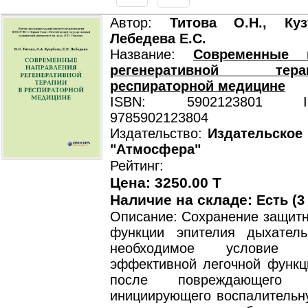
Автор:
Титова О.Н., Куз
Лебедева Е.С.
Название:
Современные н
регенеративной т
респираторной медицине
ISBN: 5902123801 ISB
9785902123804
Издательство:
Издательское
"Атмосфера"
Рейтинг:
Цена: 3250.00 T
Наличие на складе:
Есть (3
Описание: Сохранение защитн
функции эпителия дыхател
необходимое условие п
эффективной легочной функц
после повреждающего во
инициирующего воспалительн