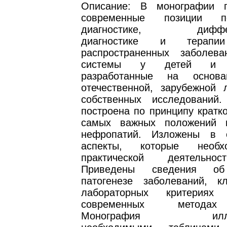
Описание: В монографии п
современные позиции п
диагностике, диффере
диагностике и терапи
распространенных заболев
системы у детей и по
разработанные на основ
отечественной, зарубежной 
собственных исследований
построена по принципу кратк
самых важных положений 
нефропатий. Изложены в 
аспекты, которые необ
практической деятельно
Приведены сведения об 
патогенезе заболеваний, к
лабораторных критериях д
современных методах
Монография иллюст