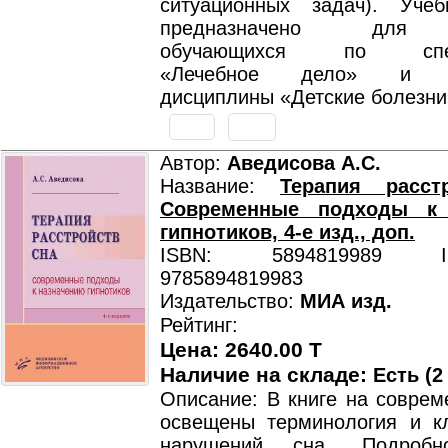
ситуационных задач). Уче
предназначено для с
обучающихся по специ
«Лечебное дело» и «П
дисциплины «Детские болезни
Автор:
Аведисова А.С.
Название:
Терапия расст
Современные подходы к 
гипнотиков, 4-е изд., доп.
ISBN: 5894819989 ISB
9785894819983
Издательство:
МИА изд.
Рейтинг:
Цена: 2640.00 T
Наличие на складе:
Есть (2
Описание: В книге на соврем
освещены терминология и к
нарушений сна. Подробн