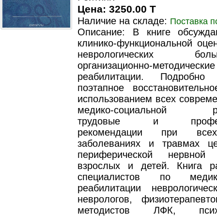
Цена: 3250.00 T
Наличие на складе:
Поставка п
Описание: В книге обсужд
клинико-функциональной оцен
неврологических б
организационно-методическ
реабилитации. Подробно 
поэтапное восстановительн
использованием всех совреме
медико-социальной реа
трудовые и професс
рекомендации при все
заболеваниях и травмах ц
периферической нервной
взрослых и детей. Книга р
специалистов по медико
реабилитации неврологичес
неврологов, физиотерапевт
методистов ЛФК, психот