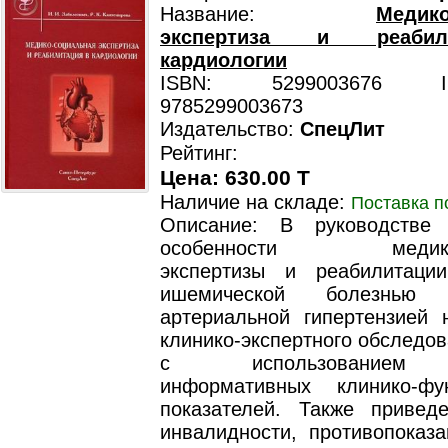
Название:
Медико
экспертиза и реаби
кардиологии
ISBN: 5299003676 ISB
9785299003673
Издательство:
СпецЛит
Рейтинг:
Цена: 630.00 T
Наличие на складе:
Поставка п
Описание: В руководстве 
особенности медико-с
экспертизы и реабилитаци
ишемической болезнью
артериальной гипертензией 
клинико-экспертного обследо
с использованием 
информативных клинико-фу
показателей. Также привед
инвалидности, противопоказ