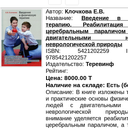
Автор:
Клочкова Е.В.
Название:
Введение в 
терапию. Реабилитаци
церебральным параличом
двигательными нар
неврологической природы
ISBN: 5421202259 ISB
9785421202257
Издательство:
Теревинф
Рейтинг:
Цена: 8000.00 T
Наличие на складе:
Есть (б
Описание: В книге изложены 
и практические основы физич
людей с двигательными 
неврологической приро
внимание уделяется реабилит
церебральным параличом, а 