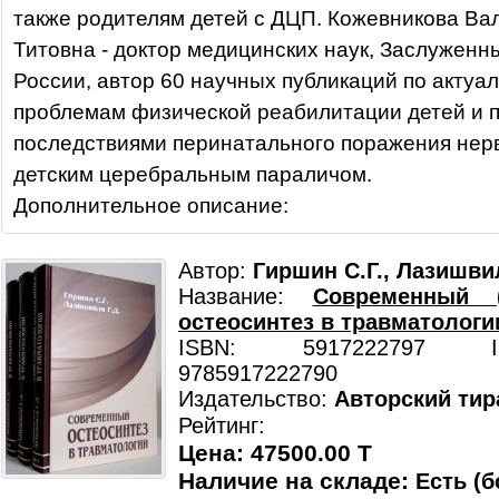
также родителям детей с ДЦП. Кожевникова Ва
Титовна - доктор медицинских наук, Заслуженн
России, автор 60 научных публикаций по актуа
проблемам физической реабилитации детей и п
последствиями перинатального поражения нер
детским церебральным параличом.
Дополнительное описание:
Автор:
Гиршин С.Г., Лазишвил
Название:
Современный 
остеосинтез в травматологи
ISBN: 5917222797 ISB
9785917222790
Издательство:
Авторский тир
Рейтинг:
Цена: 47500.00 T
Наличие на складе:
Есть (б