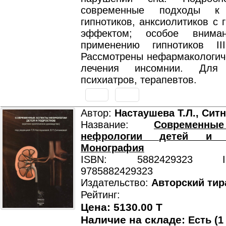
современные подходы к 
гипнотиков, анксиолитиков с 
эффектом; особое внима
применению гипнотиков II
Рассмотрены нефармакологич
лечения инсомнии. Для 
психиатров, терапевтов.
Автор:
Настаушева Т.Л., Ситн
Название:
Современны
нефрологии детей и п
Монография
ISBN: 5882429323 ISB
9785882429323
Издательство:
Авторский тир
Рейтинг:
Цена: 5130.00 T
Наличие на складе:
Есть (1