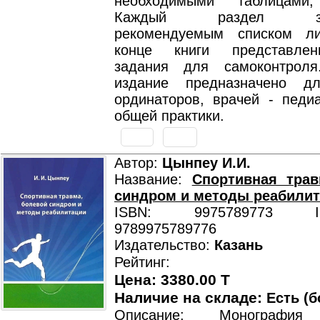
необходимыми таблицами,
Каждый раздел зака
рекомендуемым списком ли
конце книги представле
задания для самоконтроля
издание предназначено дл
ординаторов, врачей - педиа
общей практики.
Автор:
Цынпеу И.И.
Название:
Спортивная трав
синдром и методы реабили
ISBN: 9975789773 ISB
9789975789776
Издательство:
Казань
Рейтинг:
Цена: 3380.00 T
Наличие на складе:
Есть (б
Описание: Монография