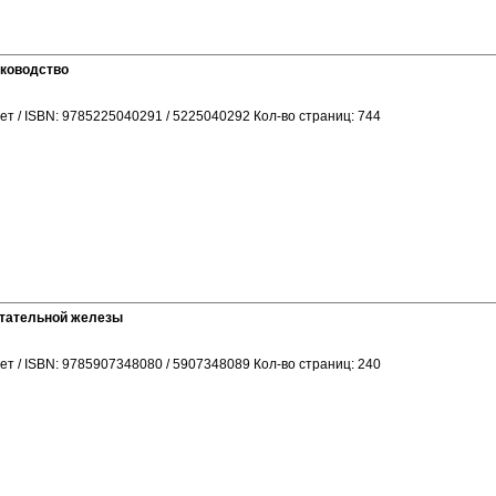
уководство
ет / ISBN: 9785225040291 / 5225040292 Кол-во страниц: 744
стательной железы
ет / ISBN: 9785907348080 / 5907348089 Кол-во страниц: 240