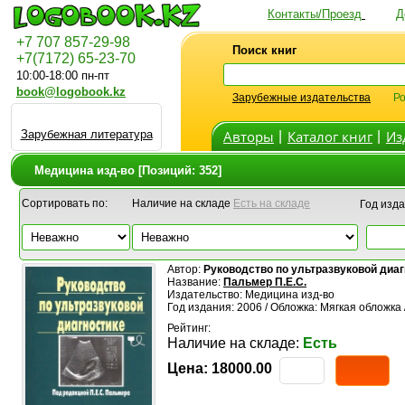
Контакты/Проезд
Д
+7 707 857-29-98
Поиск книг
+7(7172) 65-23-70
10:00-18:00 пн-пт
book@logobook.kz
Зарубежные издательства
Ро
Зарубежная литература
Авторы
Каталог книг
Из
|
|
Медицина изд-во [Позиций: 352]
Сортировать по:
Наличие на складе
Есть на складе
Год изда
Автор:
Руководство по ультразвуковой диа
Название:
Пальмер П.Е.С.
Издательство: Медицина изд-во
Год издания: 2006 / Обложка: Мягкая обложка
Рейтинг:
Наличие на складе:
Есть
Цена:
18000.00