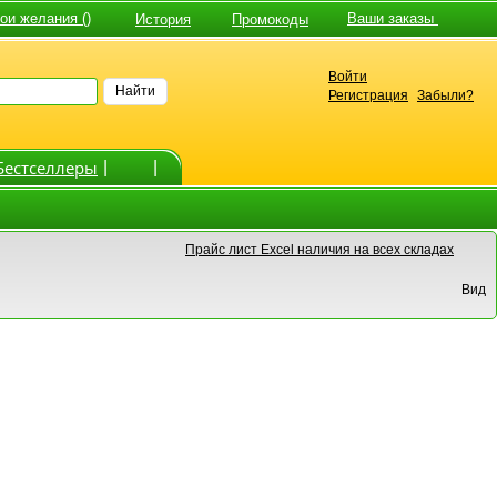
и желания ()
Ваши заказы
История
Промокоды
Войти
Найти
Регистрация
Забыли?
Бестселлеры
|
|
Прайс лист Excel наличия на всех складах
Вид