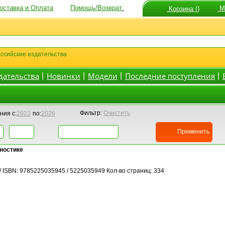
оставка и Оплата
Помощь/Возврат
Мо
Корзина ()
ссийские издательства
дательства
Новинки
Модели
Последние поступления
|
|
|
|
Фильтр:
Очистить
ния с:
2023
по:
2026
Применить
гностике
 / ISBN: 9785225035945 / 5225035949 Кол-во страниц: 334