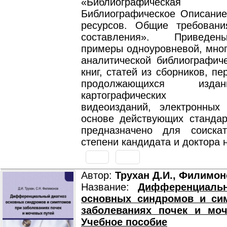
«Библиографическая
Библиографическое Описание
ресурсов. Общие требован
составления». Приведе
примеры одноуровневой, мног
аналитической библиографиче
книг, статей из сборников, пе
продолжающихся изда
картографических ма
видеоизданий, электронных
основе действующих стандар
предназначено для соиска
степени кандидата и доктора н
Автор:
Трухан Д.И., Филимон
Название:
Дифференциаль
основных синдромов и си
заболеваниях почек и моч
Учебное пособие