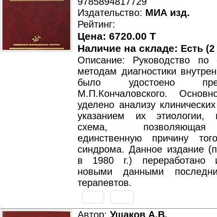
9785894817729
Издательство:
МИА изд.
Рейтинг:
Цена: 6720.00 T
Наличие на складе:
Есть (2
Описание: Руководство по
методам диагностики внутрен
было удостоено пр
М.П.Кончаловского. Основ
уделено анализу клинических
указанием их этиологии, 
схема, позволяющая
единственную причину тог
синдрома. Данное издание (
в 1980 г.) переработано 
новыми данными последн
терапевтов.
Автор:
Ушаков А.В.