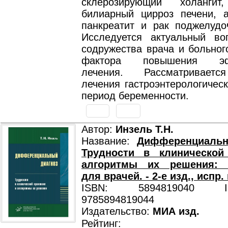
склерозирующий холангит
билиарный цирроз печени, 
панкреатит и рак поджелудо
Исследуется актуальный в
содружества врача и больног
фактора повышения эфф
лечения. Рассматривает
лечения гастроэнтерологичес
период беременности.
Автор:
Инзель Т.Н.
Название:
Дифференциальн
Трудности в клинической
алгоритмы их решения: 
для врачей. - 2-е изд., испр.
ISBN: 5894819040 ISB
9785894819044
Издательство:
МИА изд.
Рейтинг: