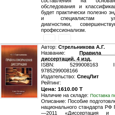
составления на основа
обследования и классифика
будет практически полезно э
и специалистам ультр
диагностики, совершенст
профессионализм.
Автор:
Стрельникова А.Г.
Название:
Правила о
диссертаций. 4 изд.
ISBN: 5299008163 ISB
9785299008166
Издательство:
СпецЛит
Рейтинг:
Цена: 1610.00 T
Наличие на складе:
Поставка п
Описание: Пособие подготовл
национального стандарта РФ 
—2011 «Диссертация и а