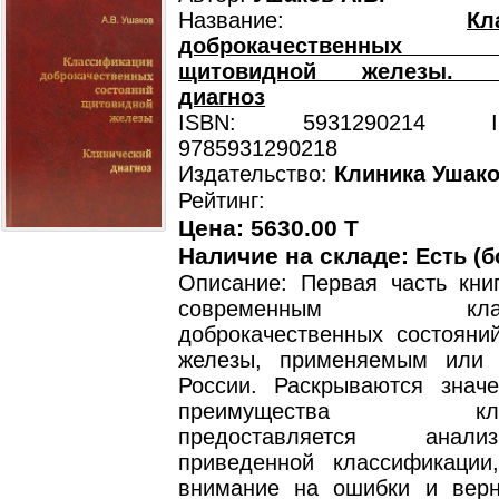
Название:
Кл
доброкачественных 
щитовидной железы. К
диагноз
ISBN: 5931290214 ISB
9785931290218
Издательство:
Клиника Ушак
Рейтинг:
Цена: 5630.00 T
Наличие на складе:
Есть (б
Описание: Первая часть кни
современным класси
доброкачественных состояни
железы, применяемым или 
России. Раскрываются знач
преимущества класс
предоставляется анал
приведенной классификации
внимание на ошибки и вер