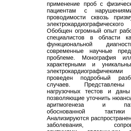
применение проб с физическ
пациентам с нарушения
проводимости сквозь призм
электрокардиографическо
Обобщен огромный опыт рабо
специалистов в области к
функциональной диагнос
современные научные пред
проблеме. Монография илл
характерными и уникальны
электрокардиографичекими
проведен подробный раз
случаев. Представлены 
нагрузочных тестов и даны
позволяющие уточнить нюанс
аритмогенеза и патог
обоснованной тактики
Анализируются распространен
заболевания, сопрово