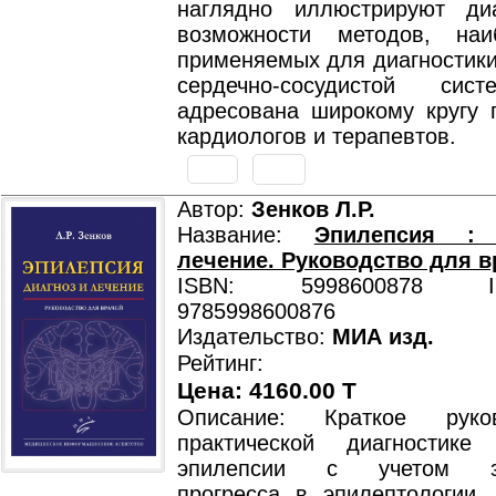
наглядно иллюстрируют диа
возможности методов, наи
применяемых для диагностики
сердечно-сосудистой сис
адресована широкому кругу 
кардиологов и терапевтов.
Автор:
Зенков Л.Р.
Название:
Эпилепсия :
лечение. Руководство для в
ISBN: 5998600878 ISB
9785998600876
Издательство:
МИА изд.
Рейтинг:
Цена: 4160.00 T
Описание: Краткое руко
практической диагностик
эпилепсии с учетом зна
прогресса в эпилептологии, 