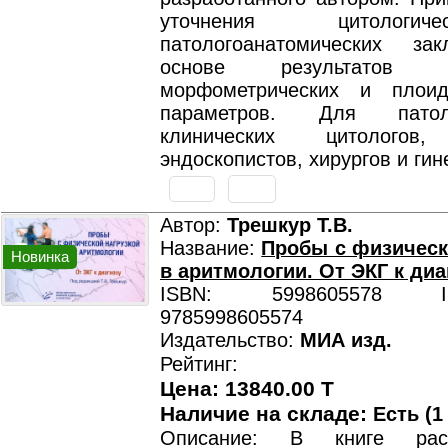
уточнения цитологи
патологоанатомических за
основе результатов ви
морфометрических и плоид
параметров. Для патоло
клинических цитологов,
эндоскопистов, хирургов и гин
Автор:
Трешкур Т.В.
Название:
Пробы с физическ
Новинка
в аритмологии. От ЭКГ к диа
ISBN: 5998605578 ISB
9785998605574
Издательство:
МИА изд.
Рейтинг:
Цена: 13840.00 T
Наличие на складе:
Есть (1
Описание: В книге расс