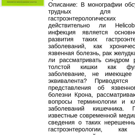
Описание: В монографии обс
трудных для диа
гастроэнтерологически
действительно ли Helicoba
инфекция является основн
развития таких гастроэнте
заболеваний, как хроничес
язвенная болезнь, рак желудк
ли рассматривать синдром 
толстой кишки как функ
заболевание, не имеющее 
эквивалента? Приводятся 
представления об язвенн
болезни Крона, рассматрива
вопросы терминологии и к
заболеваний кишечника. П
известные современной медиц
сведения о таких нерешенн
гастроэнтерологии, как