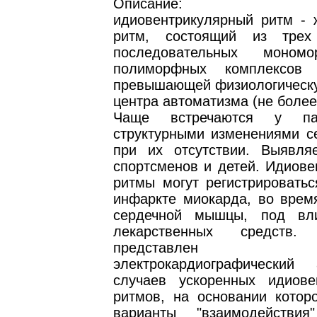
Описание: Уск
идиовентрикулярный ритм - 
ритм, состоящий из тре
последовательных моном
полиморфных комплексов 
превышающей физиологическу
центра автоматизма (не более 
Чаще встречаются у па
структурными изменениями се
при их отсутствии. Выявля
спортсменов и детей. Идиове
ритмы могут регистрироватьс
инфаркте миокарда, во врем
сердечной мышцы, под вл
лекарственных средств
представлен к
электрокардиографический
случаев ускоренных идиове
ритмов, на основании котор
варианты "взаимодействия