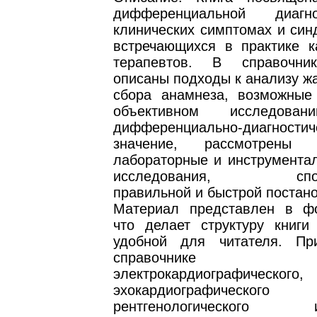
дифференциальной диагн
клинических симптомах и син
встречающихся в практике к
терапевтов. В справочни
описаны подходы к анализу ж
сбора анамнеза, возможные
объективном исследов
дифференциально-диагностич
значение, рассмотрены 
лабораторные и инструмента
исследования, спосо
правильной и быстрой постано
Материал представлен в ф
что делает структуру книги
удобной для читателя. Пр
справочнике рез
электрокардиографического,
эхокардиографич
рентгенологического ис