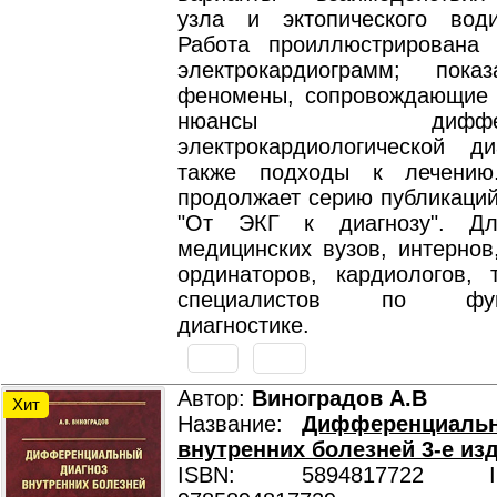
узла и эктопического вод
Работа проиллюстрирована
электрокардиограмм; пока
феномены, сопровождающие 
нюансы дифферен
электрокардиологической ди
также подходы к лечению
продолжает серию публикаций
"От ЭКГ к диагнозу". Дл
медицинских вузов, интернов
ординаторов, кардиологов, 
специалистов по функ
диагностике.
Автор:
Виноградов А.В
Хит
Название:
Дифференциаль
внутренних болезней 3-е изд.
ISBN: 5894817722 ISB