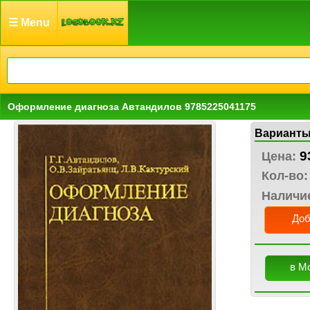
☰ Menu
Оформление диагноза Автандилов 9785225041175
Варианты
9
Цена:
Кол-во:
Наличи
Доб
в М