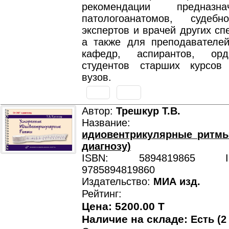
рекомендации предназ
патологоанатомов, судебно
экспертов и врачей других сп
а также для преподавателей
кафедр, аспирантов, ор
студентов старших курсов
вузов.
Автор:
Трешкур Т.В.
Название
идиовентрикулярные ритмы
диагнозу)
ISBN: 5894819865 ISB
9785894819860
Издательство:
МИА изд.
Рейтинг:
Цена: 5200.00 T
Наличие на складе:
Есть (2