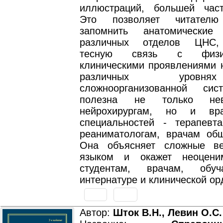
иллюстраций, большей час
Это позволяет читател
запомнить анатомические 
различных отделов ЦНС,
тесную связь с физи
клиническими проявлениями 
различных уровн
сложноорганизованной сис
полезна не только не
нейрохирургам, но и вр
специальностей - терапевта
реаниматологам, врачам общ
Она объясняет сложные в
языком и окажет неоцен
студентам, врачам, обу
интернатуре и клинической ор
Автор:
Шток В.Н., Левин О.С.