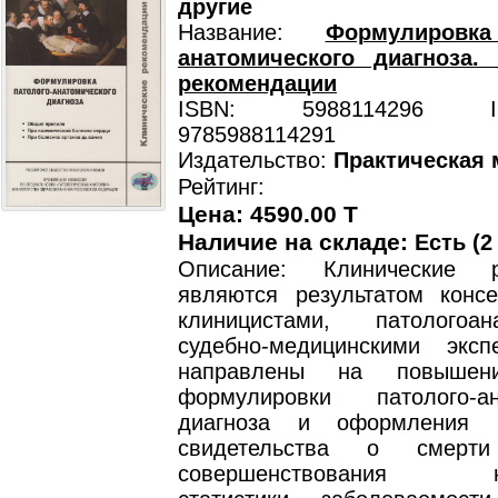
другие
Название:
Формулировка
анатомического диагноза.
рекомендации
ISBN: 5988114296 ISB
9785988114291
Издательство:
Практическая
Рейтинг:
Цена: 4590.00 T
Наличие на складе:
Есть (2
Описание: Клинические р
являются результатом конс
клиницистами, патолого
судебно-медицинскими экс
направлены на повышени
формулировки патолого-ан
диагноза и оформления м
свидетельства о смер
совершенствования на