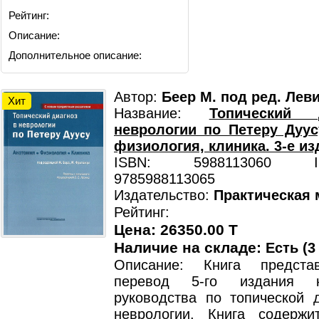
Рейтинг:
Описание:
Дополнительное описание:
Автор:
Беер М. под ред. Леви
Хит
Название:
Топический
неврологии по Петеру Дуус
физиология, клиника. 3-е из
ISBN: 5988113060 ISB
9785988113065
Издательство:
Практическая
Рейтинг:
Цена: 26350.00 T
Наличие на складе:
Есть (3
Описание: Книга предста
перевод 5-го издания кл
руководства по топической д
неврологии. Книга содерж