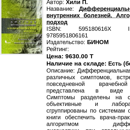
Автор:
Хили П.
Название:
Дифференциаль
внутренних болезней. Алг
подход
ISBN: 595180616X ISB
9785951806161
Издательство:
БИНОМ
Рейтинг:
Цена: 9630.00 T
Наличие на складе:
Есть (б
Описание: Дифференциальная
различных симптомов, вст
повседневной врачебной
представлена в виде а
Симптомы разделены на су
объективные и лабор
сгруппированы по системам о
книги обеспечить врача-прак
алгоритмом диффере