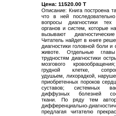
Цена: 11520.00 T
Описание: Книга построена т
что в ней последовательн
вопросы диагностики тех 
органов и систем, которые н
вызывают диагностические
Читатель найдет в книге реш
диагностики головной боли и 
животе. Отдельные глав
трудностям диагностики остр
мозгового кровообращен
грудной клетке, сопров
удушьем, лихорадкой, наруше
приобретенных пороков сердц
суставов; системных ва
диффузных болезней сое
ткани. По ряду тем автор
дифференциально-диагностич
предлагая читателю прекра