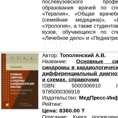
послевузовского профес
образования врачей по сп
«Терапия», «Общая врачеб
(семейная медицина)», «Н
«Урология», а также студенто
вузов, обучающихся по сп
«Лечебное дело» и «Педиатри
Автор:
Тополянский А.В.
Название:
Основные с
синдромы в кардиологическ
дифференциальный диагноз
и схемах. справочник
ISBN: 5000306910 ISB
9785000306918
Издательство:
МедПресс-Ин
Рейтинг:
Цена: 8360.00 T
Описание: Книга посвящен