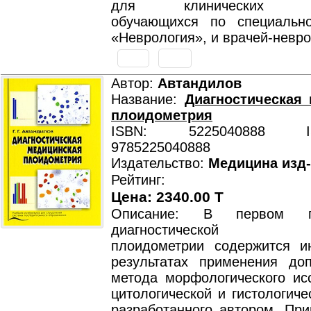
для клинических орд
обучающихся по специально
«Неврология», и врачей-невр
Автор:
Автандилов
Название:
Диагностическая
плоидометрия
ISBN: 5225040888 ISB
9785225040888
Издательство:
Медицина изд
Рейтинг:
Цена: 2340.00 T
Описание: В первом п
диагностической ме
плоидометрии содержится 
результатах применения доп
метода морфологического ис
цитологической и гистологиче
разработанного автором. При