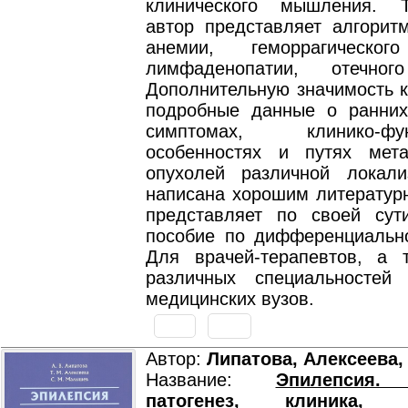
клинического мышления. 
автор представляет алгоритм
анемии, геморрагическог
лимфаденопатии, отечног
Дополнительную значимость к
подробные данные о ранних
симптомах, клинико-фун
особенностях и путях мета
опухолей различной локали
написана хорошим литератур
представляет по своей сут
пособие по дифференциально
Для врачей-терапевтов, а 
различных специальностей
медицинских вузов.
Автор:
Липатова, Алексеева
Название:
Эпилепсия. 
патогенез, клиника, ди