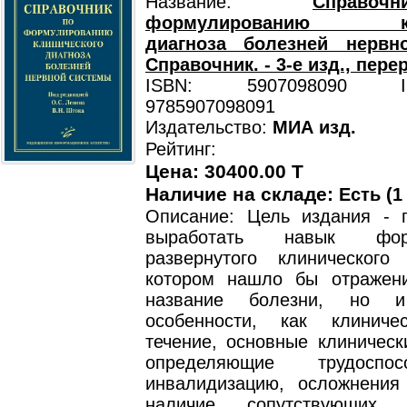
Название:
Справ
формулированию кли
диагноза болезней нервн
Справочник. - 3-е изд., перер
ISBN: 5907098090 ISB
9785907098091
Издательство:
МИА изд.
Рейтинг:
Цена: 30400.00 T
Наличие на складе:
Есть (1
Описание: Цель издания - 
выработать навык форм
развернутого клинического
котором нашло бы отражен
название болезни, но 
особенности, как клиниче
течение, основные клиническ
определяющие трудоспо
инвалидизацию, осложнения
наличие сопутствующих з