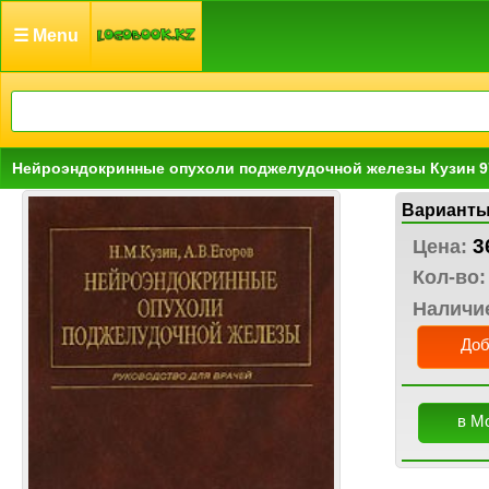
☰ Menu
Нейроэндокринные опухоли поджелудочной железы Кузин 9
Варианты
3
Цена:
Кол-во:
Наличи
Доб
в М