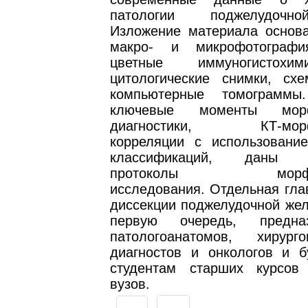
патологии поджелудочн
Изложение материала основа
макро- и микрофотографи
цветные иммуногистохи
цитологические снимки, сх
компьютерные томограммы
ключевые моменты морфо
диагностики, КТ-морфо
корреляции с использовани
классификаций, даны с
протоколы морфолог
исследования. Отдельная гла
диссекции поджелудочной жел
первую очередь, предна
патологоанатомов, хирург
диагностов и онкологов и б
студентам старших курсов
вузов.