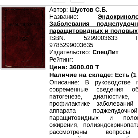
Автор:
Шустов С.Б.
Название:
Эндокрино
Заболевания поджелудоч
паращитовидных и половых
ISBN: 5299003633 ISB
9785299003635
Издательство:
СпецЛит
Рейтинг:
Цена: 3600.00 T
Наличие на складе:
Есть (1
Описание: В руководстве 
современные сведения об
патогенезе, диагностике
профилактике заболеваний 
аппарата поджелудочн
паращитовидных и поло
ожирения, полиэндокринопат
рассмотрены вопросы 