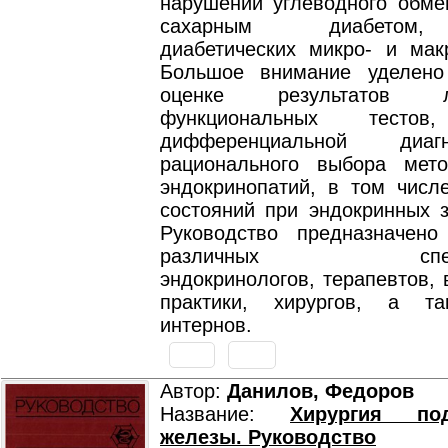
нарушений углеводного обме
сахарным диабетом,
диабетических микро- и макр
Большое внимание уделено
оценке результатов ла
функциональных тестов
дифференциальной диа
рационального выбора мет
эндокринопатий, в том числ
состояний при эндокринных з
Руководство предназначен
различных специал
эндокринологов, терапевтов,
практики, хирургов, а та
интернов.
Автор:
Данилов, Федоров
Название:
Хирургия под
железы. Руководство