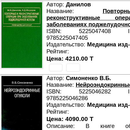
Автор:
Данилов
Название:
Повт
реконструктивные опе
заболеваниях поджелудочн
ISBN: 5225047408 ISB
9785225047405
Издательство:
Медицина изд
Рейтинг:
Цена: 4210.00 T
Автор:
Симоненко В.Б.
Название:
Нейроэндокринны
ISBN: 5225046282 ISB
9785225046286
Издательство:
Медицина изд
Рейтинг:
Цена: 4090.00 T
Описание: В книге о