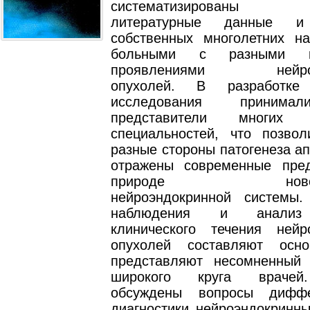
систематизированы 
литературные данные и 
собственных многолетних н
больными с разными кл
проявлениями нейроэн
опухолей. В разработке
исследования принима
представители многих м
специальностей, что позвол
разные стороны патогенеза ап
отражены современные пре
природе новообр
нейроэндокринной системы.
наблюдения и анализ 
клинического течения нейр
опухолей составляют осн
представляют несомненный
широкого круга врачей
обсуждены вопросы диффе
диагностики нейроэндокринны