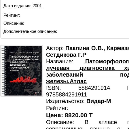
Дата издания: 2001
Рейтинг:
Описание:
Дополнительное описание:
Автор:
Паклина О.В., Кармаза
Сетдикова Г.Р
Название:
Патоморфоло
лучевая диагностика хи
заболеваний подже
железы.Атлас
ISBN: 5884291914 ISB
9785884291911
Издательство:
Видар-М
Рейтинг:
Цена: 8820.00 T
Описание: В атласе пр
современные данные о хи