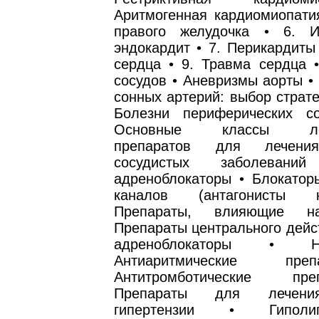
Аритмогенная кардиомиопатия
правого желудочка • 6. И
эндокардит • 7. Перикардиты
сердца • 9. Травма сердца •
сосудов • Аневризмы аорты •
сонных артерий: выбор страте
Болезни периферических с
Основные классы лека
препаратов для лечения
сосудистых заболеван
адреноблокаторы • Блокатор
каналов (антагонисты 
Препараты, влияющие 
Препараты центрального дейс
адреноблокаторы • 
Антиаритмические пр
Антитромботические п
Препараты для лечени
гипертензии • Гиполипи