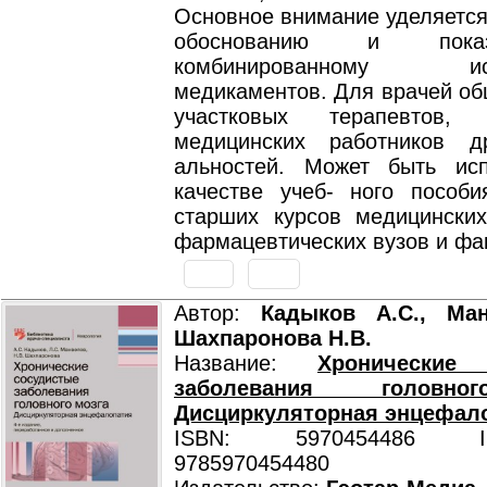
Основное внимание уделяется
обоснованию и пока
комбинированному исп
медикаментов. Для врачей об
участковых терапевтов, к
медицинских работников д
альностей. Может быть ис
качестве учеб- ного пособи
старших курсов медицински
фармацевтических вузов и фак
Автор:
Кадыков А.С., Ман
Шахпаронова Н.В.
Название:
Хронические 
заболевания головно
Дисциркуляторная энцефал
ISBN: 5970454486 ISB
9785970454480