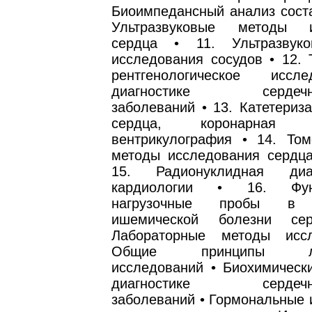
Биоимпедансный анализ соста
Ультразвуковые методы и
сердца • 11. Ультразвук
исследования сосудов • 12. 
рентгенологическое исс
диагностике сердечно-
заболеваний • 13. Катетериз
сердца, коронарная ан
вентрикулография • 14. Том
методы исследования сердца
15. Радионуклидная диа
кардиологии • 16. Функ
нагрузочные пробы в д
ишемической болезни се
Лабораторные методы исс
Общие принципы лаб
исследований • Биохимическ
диагностике сердечно-
заболеваний • Гормональные 