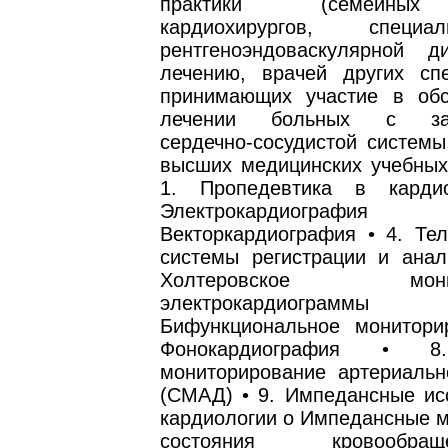
практики (семейных
кардиохирургов, специ
рентгеноэндоваскулярной д
лечению, врачей других спе
принимающих участие в об
лечении больных с заб
сердечно-сосудистой системы
высших медицинских учебных 
1. Пропедевтика в карди
Электрокардиогра
Векторкардиография • 4. Тел
системы регистрации и анал
Холтеровское монито
электрокардиогра
Бифункциональное монитори
Фонокардиография • 8
мониторирование артериальн
(СМАД) • 9. Импедансные ис
кардиологии o Импедансные м
состояния кровообр