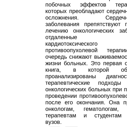
побочных эффектов тера
которых преобладают сердечн
осложнения. Сердечно-
заболевания препятствуют 
лечению онкологических за
отдаленные посл
кардиотоксического
противоопухолевой тера
очередь снижают выживаемост
жизни больных. Это первая о
книга, в которой о
проанализированы диагно
терапевтические подход
онкологических больных при 
проведении противоопухолево
после его окончания. Она п
онкологам, гематологам, 
терапевтам и студентам 
вузов.