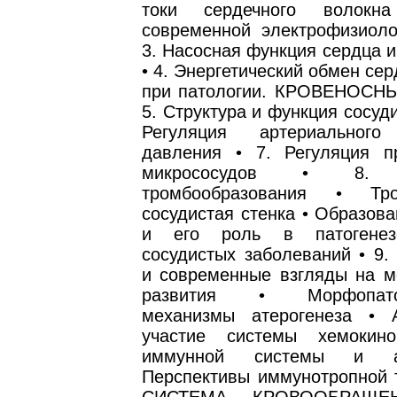
токи сердечного волокн
современной электрофизиоло
3. Насосная функция сердца и
• 4. Энергетический обмен сер
при патологии. КРОВЕНОСН
5. Структура и функция сосуди
Регуляция артериальног
давления • 7. Регуляция п
микрососудов • 8. 
тромбообразования • Тр
сосудистая стенка • Образов
и его роль в патогенез
сосудистых заболеваний • 9.
и современные взгляды на м
развития • Морфопатоге
механизмы атерогенеза • А
участие системы хемокин
иммунной системы и ате
Перспективы иммунотропной 