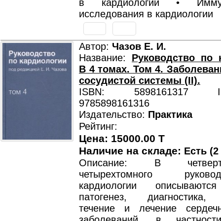
в кардиологии • Иммуно
исследования в кардиологии
Автор:
Чазов Е. И.
Название:
Руководство по 
В 4 томах. Том 4. Заболеван
сосудистой системы (II).
ISBN: 5898161317 ISB
9785898161316
Издательство:
Практика
Рейтинг:
Цена: 15000.00 T
Наличие на складе:
Есть (2
Описание: В четвер
четырехтомного руков
кардиологии описываются
патогенез, диагностика, 
течение и лечение сердечн
заболеваний, в частност