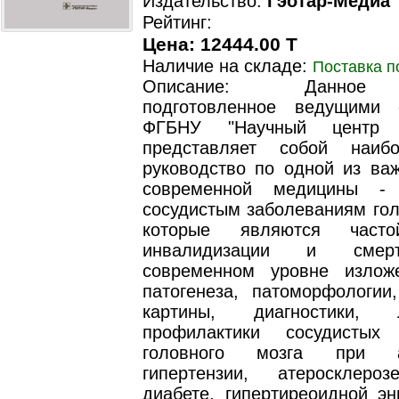
Издательство:
Гэотар-Медиа
Рейтинг:
Цена: 12444.00 T
Наличие на складе:
Поставка п
Описание: Данное 
подготовленное ведущими 
ФГБНУ "Научный центр н
представляет собой наиб
руководство по одной из ва
современной медицины - 
сосудистым заболеваниям гол
которые являются часто
инвалидизации и смер
современном уровне излож
патогенеза, патоморфологии,
картины, диагностики,
профилактики сосудистых 
головного мозга при ар
гипертензии, атеросклеро
диабете, гипертиреоидной эн