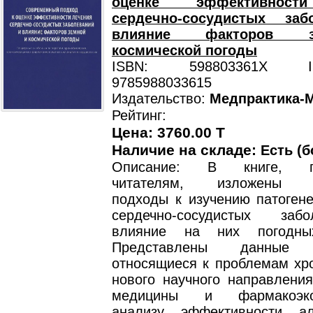
оценке эффективност
сердечно-сосудистых за
влияние факторов 
космической погоды
ISBN: 598803361X ISB
9785988033615
Издательство:
Медпрактика-
Рейтинг:
Цена: 3760.00 T
Наличие на складе:
Есть (б
Описание: В книге, пр
читателям, изложены с
подходы к изучению патогене
сердечно-сосудистых за
влияние на них погодны
Представлены данные л
относящиеся к проблемам хр
нового научного направления
медицины и фармакоэкон
анализу эффективности ал