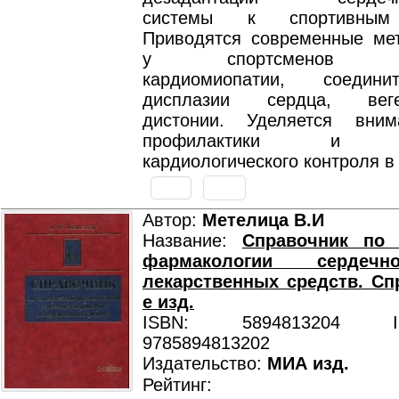
системы к спортивным 
Приводятся современные ме
у спортсменов стр
кардиомиопатии, соединит
дисплазии сердца, вегет
дистонии. Уделяется вни
профилактики и орг
кардиологического контроля в
Автор:
Метелица В.И
Название:
Справочник по 
фармакологии сердечно-
лекарственных средств. Спр
е изд.
ISBN: 5894813204 ISB
9785894813202
Издательство:
МИА изд.
Рейтинг: