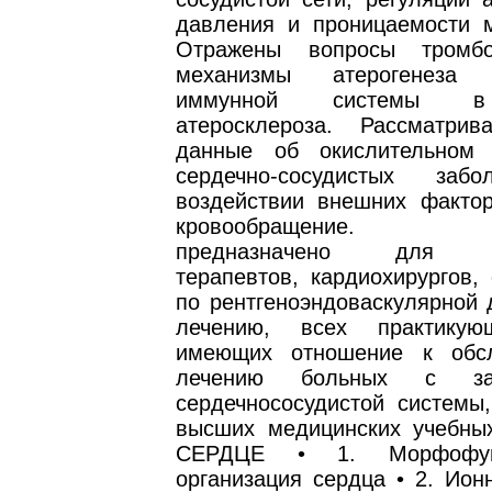
давления и проницаемости м
Отражены вопросы тромбоо
механизмы атерогенеза
иммунной системы в
атеросклероза. Рассматри
данные об окислительном 
сердечно-сосудистых заб
воздействии внешних факто
кровообращение. Ру
предназначено для ка
терапевтов, кардиохирургов,
по рентгеноэндоваскулярной 
лечению, всех практикую
имеющих отношение к обс
лечению больных с заб
сердечнососудистой системы,
высших медицинских учебны
СЕРДЦЕ • 1. Морфофунк
организация сердца • 2. Ион