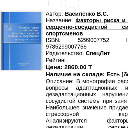
Автор:
Василенко В.С.
Название:
Факторы риска и
сердечно-сосудистой 
спортсменов
ISBN: 5299007752 ISB
9785299007756
Издательство:
СпецЛит
Рейтинг:
Цена: 2860.00 T
Наличие на складе:
Есть (б
Описание: В монографии рас
вопросы адаптационных 
дезадаптационных нарушен
сосудистой системы при заня
Наибольшее значение придае
стрессорной кардио
Анализируются факт
дезадаптации сердечно-