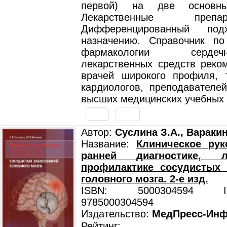
первой) на две основн
Лекарственные пре
Дифференцированный п
назначению. Справочник по
фармакологии сердечно-
лекарственных средств реко
врачей широкого профиля, 
кардиологов, преподавателей
высших медицинских учебных 
Автор:
Суслина З.А., Вараки
Название:
Клиническое рук
ранней диагностике, 
профилактике сосудистых 
головного мозга. 2-е изд.
ISBN: 5000304594 ISB
9785000304594
Издательство:
МедПресс-Ин
Рейтинг: