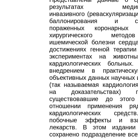
результатах медикаме
инвазивного (реваскуляризац
баллонирования и сте
пораженных коронарных 
хирургического метод
ишемической болезни сердц
достижениях генной терапии
экспериментах на живот
кардиологических больных
внедрением в практическ
объективных данных научных 
(так называемая кардиология
на доказательствах) пе
существовавшие до этог
отношении применения ря
кардиологических средс
побочные эффекты и вза
лекарств. В этом издании
сохранено подразделение все