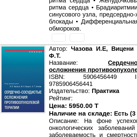
ритма сердца • Желудочков
ритма сердца • Брадиаритмии
синусового узла, предсердно
блокады • Дифференциальная
обмороков.
Автор:
Чазова И.Е, Вицени 
Ф.Т.
Название:
Сердечно
осложнения противоопухоле
ISBN: 5906456449 ISB
9785906456441
Издательство:
Практика
Рейтинг:
Цена: 5950.00 T
Наличие на складе:
Есть (3
Описание: На фоне успехо
онкологических заболеваний
заболеваемость и смертност