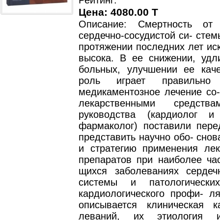
Рейтинг:
Цена: 4080.00 T
Описание: Смертность от 
сердечно-сосудистой си- стем
протяжении последних лет ис
высока. В ее снижении, удл
больных, улучшении ее кач
роль играет правильно 
медикаментозное лечение со
лекарственными средств
руководства (кардиолог и
фармаколог) поставили пере
представить научно обо- снов
и стратегию применения лек
препаратов при наиболее час
щихся заболеваниях сердечн
системы и патологически
кардиологического профи- ля
описывается клиническая к
леваний, их этиология и