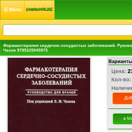
☰ Menu
Фармакотерапия сердечно-сосудистых заболеваний. Руково
Чазов 9785225045975
Варианты
2
Цена:
Кол-во:
Наличи
Доб
в М