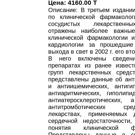
Цена: 4160.00 T
Описание: В третьем издании
по клинической фармаколог
сосудистых лекарственн
отражены наиболее важные
клинической фармакологии и
кардиологии за прошедшие
выхода в свет в 2002 г. его вт
В него включены сведен
препаратах из ранее извес
групп лекарственных средс
представлены данные об ант
и антиишемических, антигип
антиаритмических, гиполипи
антиатеросклеротических,
антитромботических с
лекарствах, применяемых 
сердечной недостаточности
понятия клинической фа
Представлены данные о ср