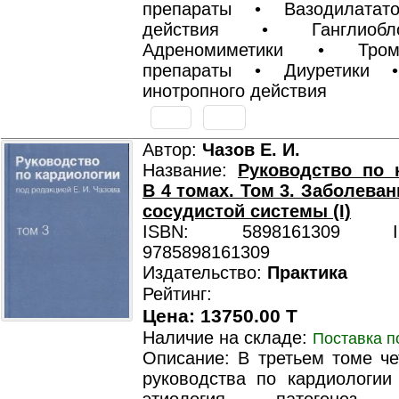
препараты • Вазодилатат
действия • Ганглиобл
Адреномиметики • Тромб
препараты • Диуретики 
инотропного действия
Автор:
Чазов Е. И.
Название:
Руководство по 
В 4 томах. Том 3. Заболеван
сосудистой системы (I)
ISBN: 5898161309 ISB
9785898161309
Издательство:
Практика
Рейтинг:
Цена: 13750.00 T
Наличие на складе:
Поставка п
Описание: В третьем томе че
руководства по кардиологии