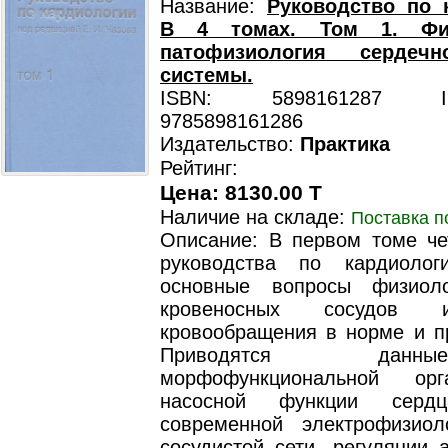
Название:
Руководство по 
В 4 томах. Том 1. Фи
патофизиология сердечно
системы.
ISBN: 5898161287 ISB
9785898161286
Издательство:
Практика
Рейтинг:
Цена: 8130.00 T
Наличие на складе:
Поставка п
Описание: В первом томе че
руководства по кардиолог
основные вопросы физиоло
кровеносных сосудов 
кровообращения в норме и пр
Приводятся да
морфофункциональной ор
насосной функции сердц
современной электрофизиол
сосудистой сети, регуляции 