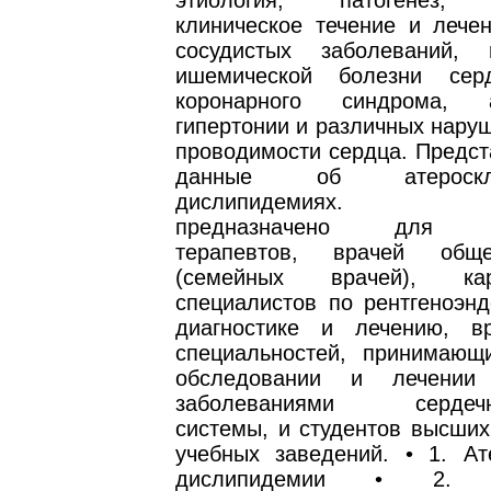
этиология, патогенез, д
клиническое течение и лечен
сосудистых заболеваний, 
ишемической болезни серд
коронарного синдрома, а
гипертонии и различных нару
проводимости сердца. Предст
данные об атероск
дислипидемиях. Рук
предназначено для ка
терапевтов, врачей общ
(семейных врачей), кард
специалистов по рентгеноэнд
диагностике и лечению, в
специальностей, принимающ
обследовании и лечении
заболеваниями сердечно
системы, и студентов высших
учебных заведений. • 1. Ат
дислипидемии • 2. Хр