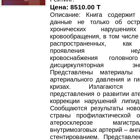
Цена: 8510.00 T
Описание: Книга содержит
данные не только об ост
хронических нарушениях
кровообращения, в том числе
распространенных, как
проявления недоста
кровоснабжения головно
дисциркуляторная энце
Представлены материалы 
артериального давления и ги
кризах. Излагаются с
представления о развитии ат
коррекции нарушений липид
Сообщаются результаты нов
страны профилактической 
атеросклерозе магист
внутримозговых артерий – анг
стентированием. Представл