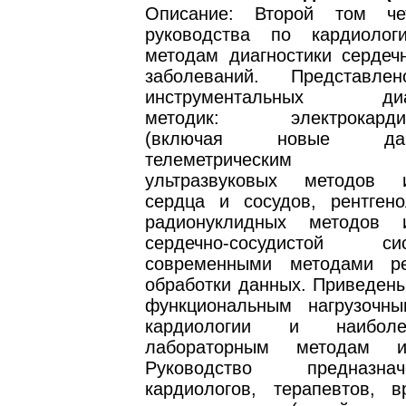
Описание: Второй том чет
руководства по кардиолог
методам диагностики сердечн
заболеваний. Представле
инструментальных диагн
методик: электрокардио
(включая новые д
телеметрическим си
ультразвуковых методов и
сердца и сосудов, рентгено
радионуклидных методов и
сердечно-сосудистой 
современными методами ре
обработки данных. Приведены
функциональным нагрузочн
кардиологии и наибол
лабораторным методам ис
Руководство предназн
кардиологов, терапевтов, 