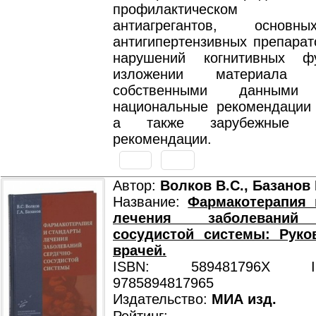
профилактическом п
антиагрегантов, основн
антигипертензивных препарат
нарушений когнитивных ф
изложении материала
собственными данными 
национальные рекомендации 
а также зарубежные ме
рекомендации.
Автор:
Волков В.С., Базанов 
Название:
Фармакотерапия 
лечения заболеваний 
сосудистой системы: Руко
врачей.
ISBN: 589481796X ISB
9785894817965
Издательство:
МИА изд.