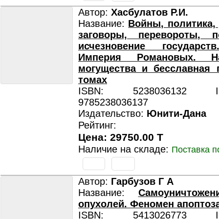
Автор:
Хасбулатов Р.И.
Название:
Войны, политика,
заговоры, перевороты, 
исчезновение государст
Империя Романовых. Н
могущества и бесславная 
томах
ISBN: 5238036132 ISB
9785238036137
Издательство:
Юнити-Дана
Рейтинг:
Цена: 29750.00 T
Наличие на складе:
Поставка п
Автор:
Гарбузов Г А
Название:
Самоуничтоже
опухолей. Феномен апоптоз
ISBN: 5413026773 ISB