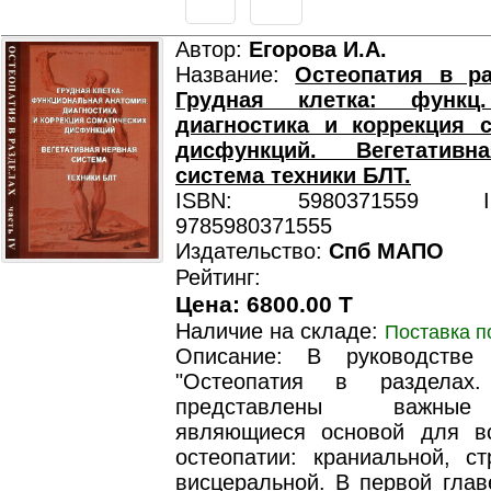
Автор:
Егорова И.А.
Название:
Остеопатия в ра
Грудная клетка: функц.
диагностика и коррекция 
дисфункций. Вегетативн
система техники БЛТ.
ISBN: 5980371559 ISB
9785980371555
Издательство:
Спб МАПО
Рейтинг:
Цена: 6800.00 T
Наличие на складе:
Поставка п
Описание: В руководстве
"Остеопатия в разделах
представлены важные
являющиеся основой для в
остеопатии: краниальной, ст
висцеральной. В первой глав