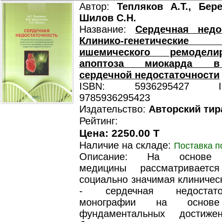
Автор:
Тепляков А.Т., Бере
Шилов С.Н.
Название:
Сердечная недос
Клинико-генетически
ишемического ремодел
апоптоза миокарда в
сердечной недостаточности
ISBN: 5936295427 ISB
9785936295423
Издательство:
Авторский тир
Рейтинг:
Цена: 2250.00 T
Наличие на складе:
Поставка п
Описание: На основе 
медицины рассматриваетс
социально значимая клиничес
- сердечная недостат
монографии на основе
фундаментальных достиже