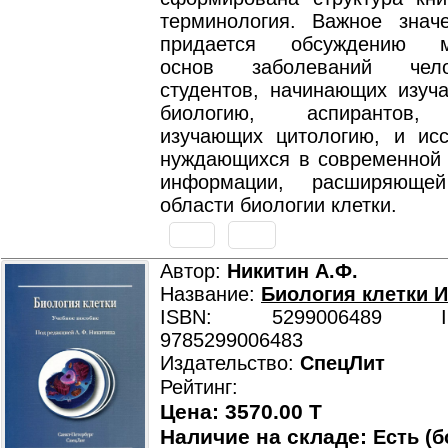
терминология. Важное знач
придается обсуждению м
основ заболеваний чел
студентов, начинающих изуча
биологию, аспирантов, 
изучающих цитологию, и исс
нуждающихся в современной 
информации, расширяюще
области биологии клетки.
Автор:
Никитин А.Ф.
Название:
Биология клетки И
ISBN: 5299006489 ISB
9785299006483
Издательство:
СпецЛит
Рейтинг:
Цена: 3570.00 T
Наличие на складе:
Есть (б