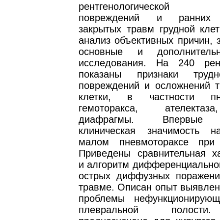
рентгенологической д
повреждений и ранних 
закрытых травм грудной клет
анализ объективных причин, 
основные и дополнитель
исследования. На 240 рен
показаны признаки трудн
повреждений и осложнений т
клетки, в частности пне
гемоторакса, ателектаз
диафрагмы. Впервые о
клиническая значимость н
малом пневмотораксе при 
Приведены сравнительная ха
и алгоритм дифференциальной
острых диффузных поражени
травме. Описан опыт выявлен
проблемы нефункционирующ
плевральной полости