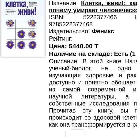
Название:
Клетка, живи!: ка
почему умирает человеческ
ISBN: 5222377466 ISB
9785222377468
Издательство:
Феникс
Рейтинг:
Цена: 5440.00 T
Наличие на складе:
Есть (1
Описание: В этой книге Нат
ученый-биолог, не одно 
изучающая здоровые и рак
доступно и понятно обощае
из самой современной и
научной литературы, а 
собственные исследования п
Прочитав эту книгу, вы п
происходит со здоровой клет
как она трансформируется в р