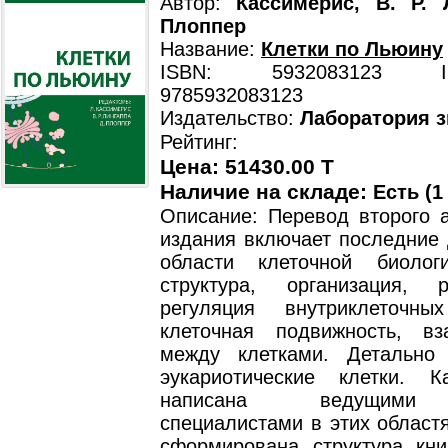
Автор:
Кассимерис, В. Р. 
Плоппер
Название:
Клетки по Льюину
ISBN: 5932083123 ISB
9785932083123
Издательство:
Лаборатория 
Рейтинг:
Цена: 51430.00 T
Наличие на складе:
Есть (1
Описание: Перевод второго а
издания включает последние 
области клеточной биолог
структура, организация, 
регуляция внутриклеточны
клеточная подвижность, вз
между клетками. Детально
эукариотические клетки. 
написана ведущими 
специалистами в этих област
сформирована структура кни