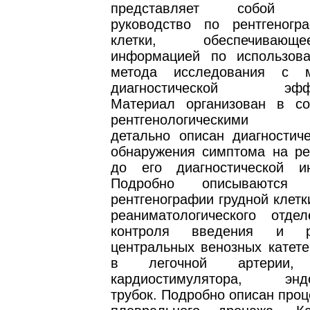
представляет собой пр
руководство по рентгеногр
клетки, обеспечиваю
информацией по использов
метода исследования с м
диагностической эффек
Материал организован в со
рентгенологическими с
детально описан диагностиче
обнаружения симптома на ре
до его диагностической ин
Подробно описываются в
рентгенографии грудной клетк
реаниматологического отд
контроля введения и ра
центральных венозных катете
в легочной артерии, 
кардиостимулятора, эндо
трубок. Подробно описан проц