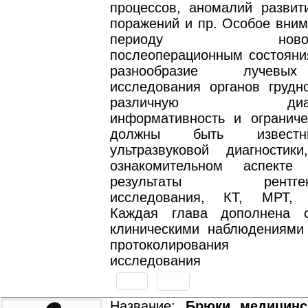
процессов, аномалий развит
поражений и пр. Особое вним
периоду новорожд
послеоперационным состояни
разнообразие лучевы
исследования органов грудно
различную диагнос
информативность и ограниче
должны быть извест
ультразвуковой диагности
ознакомительном аспекте 
результаты рентгенол
исследования, КТ, МРТ, т
Каждая глава дополнена с
клиническими наблюдениями
протоколирования ре
исследования
Название:
Брюки медицинс