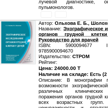
лучевой диагностике, о
пульмонологов.
Автор:
Ольхова Е. Б., Шолох
Название:
Эхографическое 
органов грудной клетк
Руководство для врачей
ISBN: 5900094677 ISB
9785900094670
Издательство:
СТРОМ
Рейтинг:
Цена: 24000.00 T
Наличие на складе:
Есть (2
Описание: В монографии п
возможности эхографической
различных клинических
поражения органов грудной к
всех возрастных групп
неинвазивности и отсутст