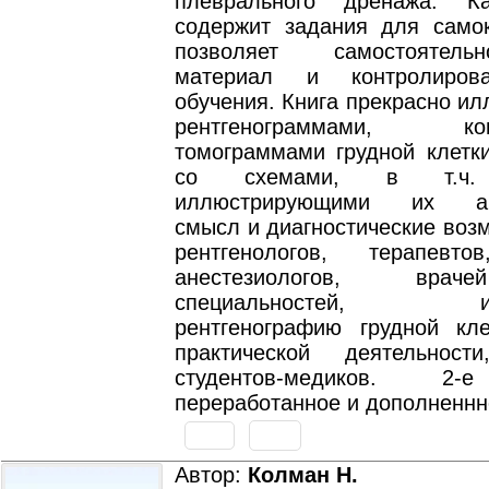
плеврального дренажа. К
содержит задания для самок
позволяет самостоятель
материал и контролиров
обучения. Книга прекрасно и
рентгенограммами, ком
томограммами грудной клетки
со схемами, в т.ч. 
иллюстрирующими их ана
смысл и диагностические воз
рентгенологов, терапевто
анестезиологов, врач
специальностей, исп
рентгенографию грудной кл
практической деятельнос
студентов-медиков. 2-
переработанное и дополненнн
Автор:
Колман Н.