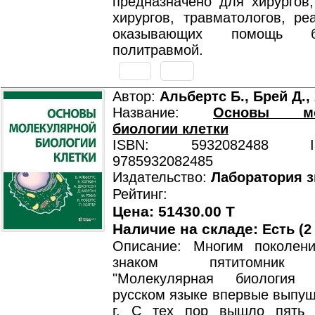
предназначено для хирургов,
хирургов, травматологов, ре
оказывающих помощь 
политравмой.
Автор:
Альбертс Б., Брей Д.,
Название:
Основы мол
биологии клетки
ISBN: 5932082488 ISB
9785932082485
Издательство:
Лаборатория 
Рейтинг:
Цена: 51430.00 T
Наличие на складе:
Есть (2
Описание: Многим поколен
знаком пятитомник 
"Молекулярная биология 
русском языке впервые выпущ
г. С тех пор вышло пять 