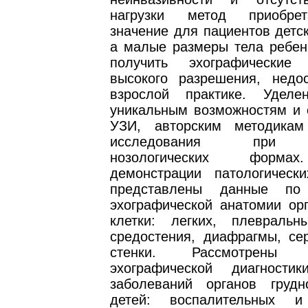
нагрузки метод приобре
значение для пациентов детск
а малые размеры тела ребен
получить эхографические 
высокого разрешения, недо
взрослой практике. Уделе
уникальным возможностям и 
УЗИ, авторским методикам
исследования при р
нозологических форма
демонстрации патологически
представлены данные по
эхографической анатомии орг
клетки: легких, плевральн
средостения, диафрагмы, сер
стенки. Рассмотрены в
эхографической диагности
заболеваний органов груд
детей: воспалительных и