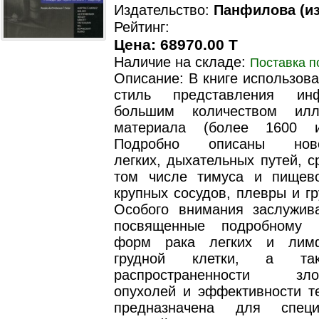
Издательство:
Панфилова (из
Рейтинг:
Цена: 68970.00 T
Наличие на складе:
Поставка п
Описание: В книге использов
стиль представления ин
большим количеством иллю
материала (более 1600 из
Подробно описаны новоо
легких, дыхательных путей, с
том числе тимуса и пищево
крупных сосудов, плевры и гр
Особого внимания заслужив
посвященные подробному 
форм рака легких и лим
грудной клетки, а та
распространенности злок
опухолей и эффективности те
предназначена для спец