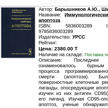
Автор:
Барышников А.Ю., Ш
Название:
Иммунологическ
апоптоза
ISBN: 5836003289 ISB
9785836003289
Издательство:
УРСС
Рейтинг:
Цена: 2380.00 T
Наличие на складе:
Поставка п
Описание: Последнее д
ознаменовалось бурным
процесса программированн
смерти (апоптоза). Бы
поверхностные клеточные ре
лиганды, опосредующие апопт
изучен из них антиген CD95(
его лиганд. Изучая CD95-оп
апоптоз, ученые обнаружи