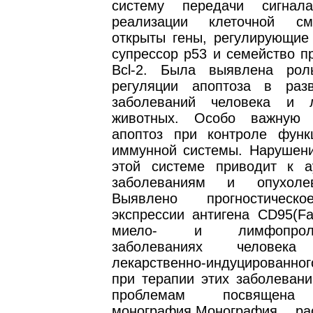
систему передачи сигна
реализации клеточной с
открыты гены, регулирующие 
супрессор р53 и семейство п
Bcl-2. Была выявлена рол
регуляции апоптоза в раз
заболеваний человека и л
животных. Особо важную 
апоптоз при контроле функ
иммунной системы. Нарушени
этой системе приводит к 
заболеваниям и опухоле
Выявлено прогностическ
экспрессии антигена CD95(Fa
миело- и лимфопролиф
заболеваниях челове
лекарственно-индуцированн
при терапии этих заболевани
проблемам посвящена 
монография.Монография ра