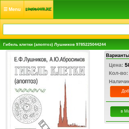
☰ Menu
Гибель клетки (апоптоз) Лушников 9785225044244
Варианты
5
Цена:
Кол-во:
Наличи
Доб
в М