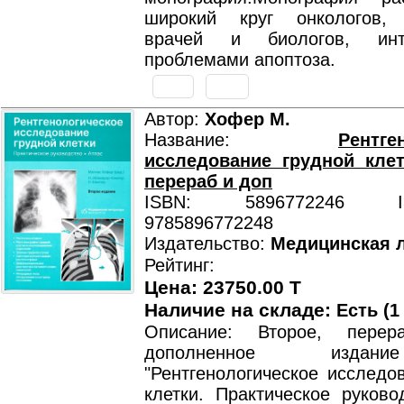
широкий круг онкологов, 
врачей и биологов, инт
проблемами апоптоза.
Автор:
Хофер М.
Название:
Рентге
исследование грудной клетк
перераб и доп
ISBN: 5896772246 ISB
9785896772248
Издательство:
Медицинская 
Рейтинг:
Цена: 23750.00 T
Наличие на складе:
Есть (1
Описание: Второе, перер
дополненное издан
"Рентгенологическое исследо
клетки. Практическое руково