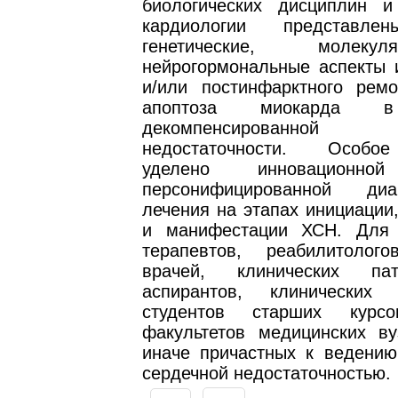
биологических дисциплин и
кардиологии представле
генетические, молек
нейрогормональные аспекты 
и/или постинфарктного ремо
апоптоза миокарда в
декомпенсированной 
недостаточности. Особо
уделено инновационной
персонифицированной ди
лечения на этапах инициации
и манифестации ХСН. Для 
терапевтов, реабилитолог
врачей, клинических пато
аспирантов, клинических 
студентов старших курс
факультетов медицинских ву
иначе причастных к ведению
сердечной недостаточностью.