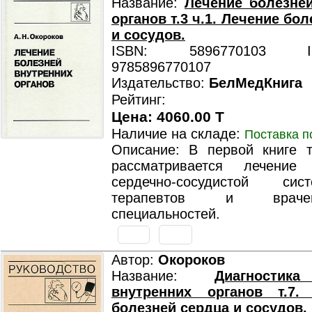
Название:
Лечение болезне
органов т.3 ч.1. Лечение бо
и сосудов.
ISBN: 5896770103 ISB
9785896770107
Издательство:
БелМедКнига
Рейтинг:
Цена: 4060.00 T
Наличие на складе:
Поставка п
Описание: В первой книге т
рассматривается лечение 
сердечно-сосудистой си
терапевтов и враче
специальностей.
Автор:
Окороков
Название:
Диагностик
внутренних органов т.7. 
болезней сердца и сосудов.