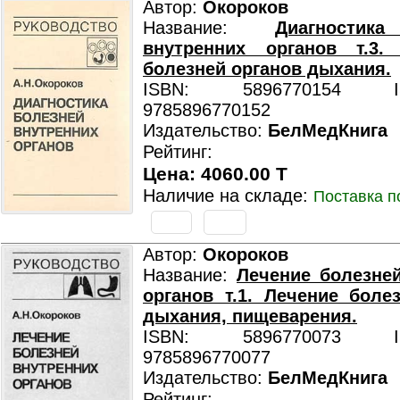
Автор:
Окороков
Название:
Диагностик
внутренних органов т.3. 
болезней органов дыхания.
ISBN: 5896770154 ISB
9785896770152
Издательство:
БелМедКнига
Рейтинг:
Цена: 4060.00 T
Наличие на складе:
Поставка п
Автор:
Окороков
Название:
Лечение болезне
органов т.1. Лечение боле
дыхания, пищеварения.
ISBN: 5896770073 ISB
9785896770077
Издательство:
БелМедКнига
Рейтинг: