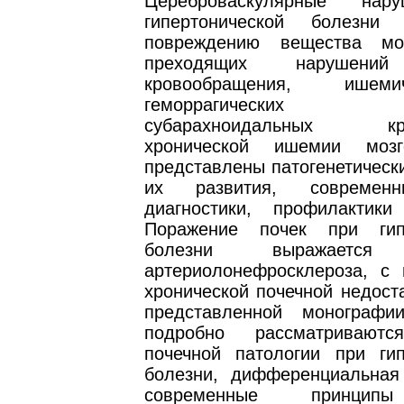
Цереброваскулярные нар
гипертонической болезни
повреждению вещества м
преходящих нарушений
кровообращения, ишем
геморрагических ин
субарахноидальных кров
хронической ишемии мозг
представлены патогенетическ
их развития, современ
диагностики, профилактик
Поражение почек при гипе
болезни выражается 
артериолонефросклероза, с
хронической почечной недост
представленной монографи
подробно рассматривают
почечной патологии при гип
болезни, дифференциальная 
современные принципы