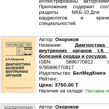
иллюстрированы авторским
Приложение содержит соот
разделы МКБ-10.Для т
кардиологов и врач
специальностей.
Автор:
Окороков
Название:
Диагностик
внутренних органов т.9. 
болезней сердца и сосудов.
ISBN: 5896770812 ISB
9785896770817
Издательство:
БелМедКнига
Рейтинг:
Цена: 3750.00 T
Наличие на складе:
Поставка п
Автор:
Окороков