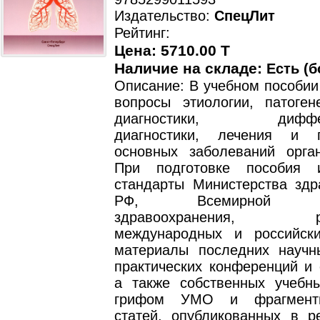
Издательство:
СпецЛит
Рейтинг:
Цена: 5710.00 T
Наличие на складе:
Есть (б
Описание: В учебном пособии
вопросы этиологии, патогене
диагностики, диффере
диагностики, лечения и п
основных заболеваний орга
При подготовке пособия и
стандарты Министерства здр
РФ, Всемирной орг
здравоохранения, рек
международных и российски
материалы последних научн
практических конференций и 
а также собственных учебн
грифом УМО и фрагменты
статей, опубликованных в р