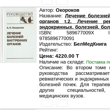
Автор:
Окороков
Название:
Лечение болезне
органов т.2. Лечение рев
эндокринных, болезней, бол
ISBN: 589677009X ISB
9785896770091
Издательство:
БелМедКнига
Рейтинг:
Цена: 4220.00 T
Наличие на складе:
Поставка п
Описание: Во втором томе п
руководства рассматривае
ревматических и эндокринных
болезней почек. Для терапев
других специальностей,
медицинских вузов.