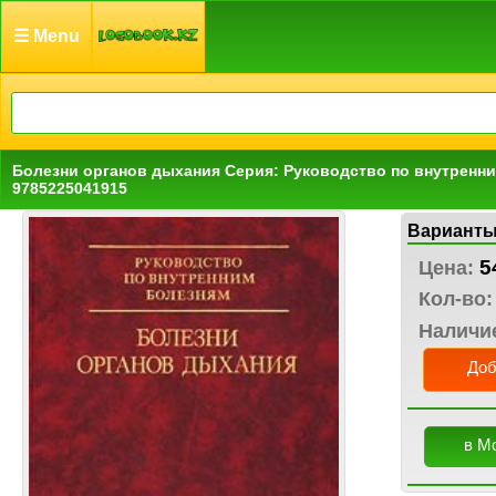
☰ Menu
Болезни органов дыхания Серия: Руководство по внутренн
9785225041915
Варианты
5
Цена:
Кол-во:
Наличи
Доб
в М