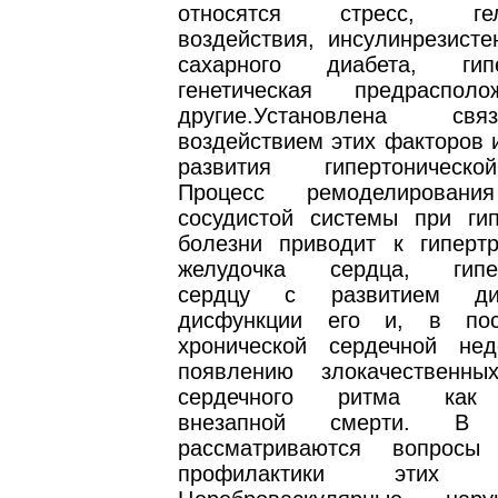
относятся стресс, гели
воздействия, инсулинрезист
сахарного диабета, гипе
генетическая предраспол
другие.Установлена с
воздействием этих факторов 
развития гипертоническ
Процесс ремоделировани
сосудистой системы при гип
болезни приводит к гиперт
желудочка сердца, гипер
сердцу с развитием диа
дисфункции его и, в пос
хронической сердечной недо
появлению злокачественны
сердечного ритма как 
внезапной смерти. В 
рассматриваются вопрос
профилактики этих ос