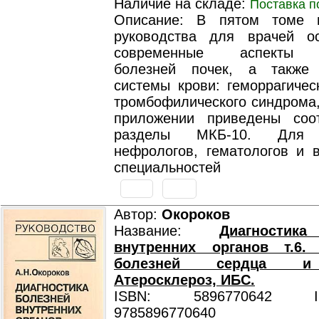
Наличие на складе:
Поставка п
Описание: В пятом томе п
руководства для врачей о
современные аспекты д
болезней почек, а также 
системы крови: геморрагичес
тромбофилического синдрома,
приложении приведены соо
разделы МКБ-10. Для т
нефрологов, гематологов и в
специальностей
Автор:
Окороков
Название:
Диагностик
внутренних органов т.6. 
болезней сердца и 
Атеросклероз, ИБС.
ISBN: 5896770642 ISB
9785896770640