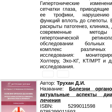
Гипертонические измене
сетчатки глаза, приводящие
ее трофики, нарушению 
функций вплоть до слепоты. 
раскрыты патогенез, клиника, 
современные методы
гипертонической ретино
обследовании больных 
комплекс различных
исследования: монитори
Холтеру, Эхо-КГ, КТ/МРТ и д
исследования.
Автор:
Трухан Д.И.
Название:
Болезни орган
актуальные аспекты диа
лечения
ISBN: 5299011598 ISB
9785299011593