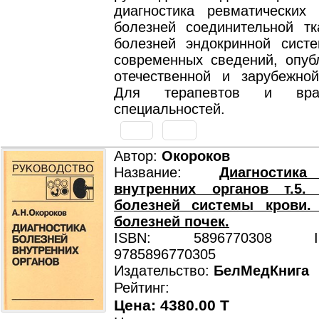
диагностика ревматических
болезней соединительной тк
болезней эндокринной сист
современных сведений, опуб
отечественной и зарубежной
Для терапевтов и вра
специальностей.
Автор:
Окороков
Название:
Диагностик
внутренних органов т.5. 
болезней системы крови. 
болезней почек.
ISBN: 5896770308 ISB
9785896770305
Издательство:
БелМедКнига
Рейтинг:
Цена: 4380.00 T