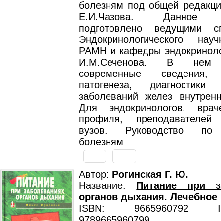
болезням под общей редакци
Е.И.Чазова. Данное р
подготовлено ведущими сп
Эндокринологического нау
РАМН и кафедры эндокринол
И.М.Сеченова. В нем 
современные сведения, 
патогенеза, диагностик
заболеваний желез внутренн
Для эндокринологов, врач
профиля, преподавателей 
вузов. Руководство по 
болезням
Автор:
Рогинская Г. Ю.
Название:
Питание при з
органов дыхания. Лечебное
ISBN: 9665960792 ISB
9789665960799