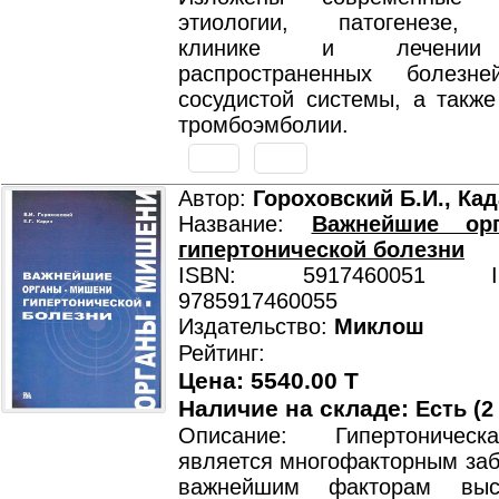
этиологии, патогенезе, д
клинике и лечении 
распространенных болезне
сосудистой системы, а также
тромбоэмболии.
Автор:
Гороховский Б.И., Кад
Название:
Важнейшие орг
гипертонической болезни
ISBN: 5917460051 ISB
9785917460055
Издательство:
Миклош
Рейтинг:
Цена: 5540.00 T
Наличие на складе:
Есть (2
Описание: Гипертоничес
является многофакторным заб
важнейшим факторам выс