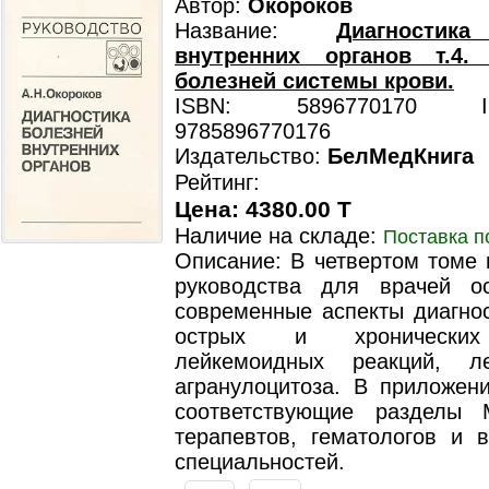
Автор:
Окороков
Название:
Диагностик
внутренних органов т.4. 
болезней системы крови.
ISBN: 5896770170 ISB
9785896770176
Издательство:
БелМедКнига
Рейтинг:
Цена: 4380.00 T
Наличие на складе:
Поставка п
Описание: В четвертом томе 
руководства для врачей о
современные аспекты диагнос
острых и хронических
лейкемоидных реакций, л
агранулоцитоза. В приложен
соответствующие разделы 
терапевтов, гематологов и в
специальностей.