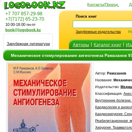
Контакты/Проезд
Д
+7 707 857-29-98
Поиск книг
+7(7172) 65-23-70
10:00-18:00 пн-пт
book@logobook.kz
Зарубежные издательства
Ро
Зарубежная литература
Авторы
Каталог книг
Из
|
|
Механическое стимулирование ангиогенеза Рамазанов 9
Автор:
Рамазанов
Название:
Механичес
Издательство:
Медиц
Классификация:
Анес
Внутренние болезни.
Кардиология и ангио
Кардиохирургия. Серд
Реабилитационная 
Хирургия. Травматол