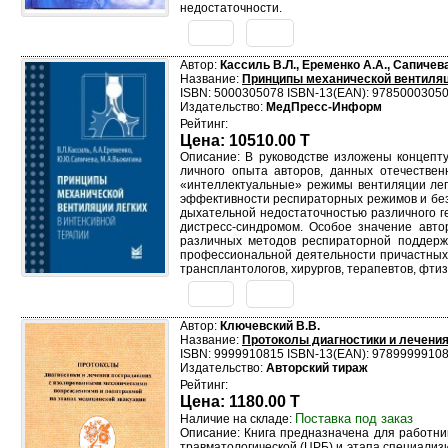
недостаточности.
Автор:
Кассиль В.Л., Еременко А.А., Сапичев
Название:
Принципы механической вентиляци
ISBN: 5000305078 ISBN-13(EAN): 9785000305
Издательство:
МедПресс-Информ
Рейтинг:
Цена: 10510.00 T
Описание: В руководстве изложены концепт
личного опыта авторов, данных отечествен
«интеллектуальные» режимы вентиляции лег
эффективности респираторных режимов и без
дыхательной недостаточностью различного г
дистресс-синдромом. Особое значение авт
различных методов респираторной поддержк
профессиональной деятельности причастных 
трансплантологов, хирургов, терапевтов, фти
Автор:
Ключевский В.В.
Название:
Протоколы диагностики и лечени
ISBN: 9999910815 ISBN-13(EAN): 9789999910
Издательство:
Авторский тираж
Рейтинг:
Цена: 1180.00 T
Поставка под заказ
Наличие на складе:
Описание: Книга предназначена для работни
травматологической (ЦРБ) и этапа специализ