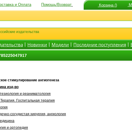
оставка и Оплата
Помощь/Возврат
Мо
Корзина ()
ссийские издательства
дательства
Новинки
Модели
Последние поступления
|
|
|
|
785225047917
кое стимулирование ангиогенеза
ина изд-во
тезиология и реаниматология
 Терапия. Госпитальная терапия
логия
ечно-сосудистая хирургия, ангиология
медицина
огия и ортопедия