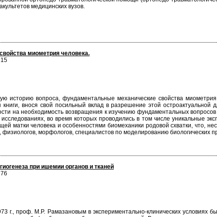
акультетов медицинских вузов.
войства миометрия человека.
615
ную историю вопроса, фундаментальные механические свойства миометрия
ы книги, внося свой посильный вклад в разрешение этой остроактуальной д
сти на необходимость возвращения к изучению фундаментальных вопросо
х исследованиях, во время которых проводились в том числе уникальные эк
ей матки человека и особенностями биомеханики родовой схватки, что, не
в, физиологов, морфологов, специалистов по моделированию биологических п
иогенеза при ишемии органов и тканей
676
973 г., проф. М.Р. Рамазановым в экспериментально-клинических условиях 