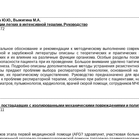
а Ю.Ю., Выжигина М.А.
и легких в интенсивной терапии. Руководство
072
уальное обоснование и рекомендации к методическому выполнению совре
ной и зарубежной литературы описаны с теоретических и практических 
ких и их влияние на различные функции организма. Особые разделы посв
опасности пациента при их проведении. Большое внимание уделено тактичес
енеза. Подробно описаны дополнительные методы устранения резистентно
оры придают проблеме выбора респираторной технологии, основанной на
и, их практическому осуществлению. Руководство предназначено для вра
к проблеме респираторной терапии, особенно при работе с пациентами, на
зиатров, пульмонологов, кардиологов, врачей скорой помощи, сотрудников МЧ
я пострадавших с изолированными механическими повреждениями и полит
811
ков этапа первой медицинской помощи (AFG? здравпункт, участковая больни
ированной ортопедо-травматологической помощи (ортопедо-травматологическ