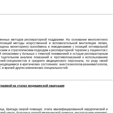
менных методов респираторной поддержки. На основании многолетнего
позиций методы искусственной и вспомогательной вентиляции легких,
ящены мониторингу газообмена и гемодинамики с позиций оптимальной
ким и стратегическим подходам к респираторной терапии у пациентов с
й гипоксемии у больных с тяжелой пневмонией и острым респираторным
 тщательном анализе показаний и противопоказаний к использованию
чей-специалистов и среднего медицинского персонала, по роду своей
ходящимися в критических состояниях: анестезиологов-реаниматологов,
С и врачей других клинических специальностей.
равмой на этапах медицинской эвакуации
ца, бригада скорой помощи). этапа квалифицированной хирургической и
ий центр, больница скорой медицинской помощи, институтские клиники),