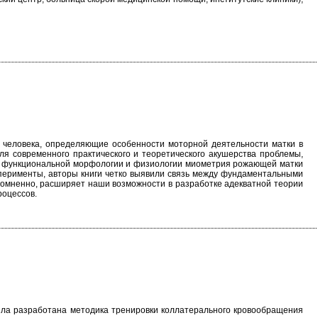
 человека, определяющие особенности моторной деятельности матки в
ля современного практического и теоретического акушерства проблемы,
в функциональной морфологии и физиологии миометрия рожающей матки
сперименты, авторы книги четко выявили связь между фундаментальными
сомненно, расширяет наши возможности в разработке адекватной теории
роцессов.
была разработана методика тренировки коллатерального кровообращения