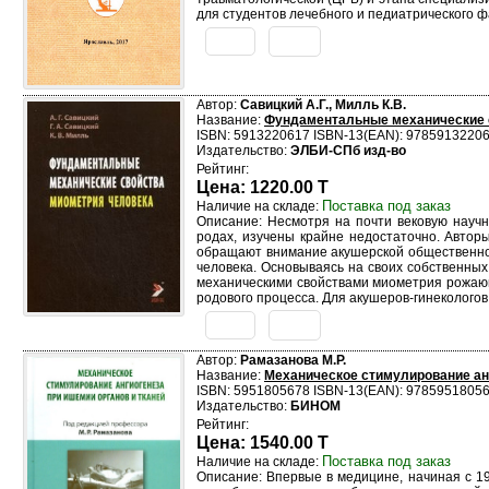
для студентов лечебного и педиатрического ф
Автор:
Савицкий А.Г., Милль К.В.
Название:
Фундаментальные механические с
ISBN: 5913220617 ISBN-13(EAN): 9785913220
Издательство:
ЭЛБИ-СПб изд-во
Рейтинг:
Цена: 1220.00 T
Поставка под заказ
Наличие на складе:
Описание: Несмотря на почти вековую науч
родах, изучены крайне недостаточно. Автор
обращают внимание акушерской общественно
человека. Основываясь на своих собственны
механическими свойствами миометрия рожающ
родового процесса. Для акушеров-гинеколого
Автор:
Рамазанова М.Р.
Название:
Механическое стимулирование анг
ISBN: 5951805678 ISBN-13(EAN): 9785951805
Издательство:
БИНОМ
Рейтинг:
Цена: 1540.00 T
Поставка под заказ
Наличие на складе:
Описание: Впервые в медицине, начиная с 1