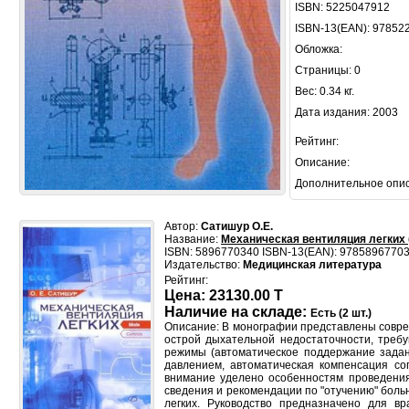
ISBN: 5225047912
ISBN-13(EAN): 97852
Обложка:
Страницы: 0
Вес: 0.34 кг.
Дата издания: 2003
Рейтинг:
Описание:
Дополнительное опи
Автор:
Сатишур О.Е.
Название:
Механическая вентиляция легких 
ISBN: 5896770340 ISBN-13(EAN): 9785896770
Издательство:
Медицинская литература
Рейтинг:
Цена: 23130.00 T
Наличие на складе:
Есть (2 шт.)
Описание: В монографии представлены совре
острой дыхательной недостаточности, треб
режимы (автоматическое поддержание зада
давлением, автоматическая компенсация со
внимание уделено особенностям проведения 
сведения и рекомендации по "отучению" боль
легких. Руководство предназначено для в