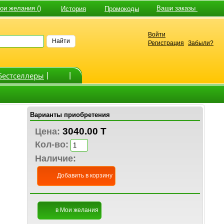
и желания ()
Ваши заказы
История
Промокоды
Войти
Найти
Регистрация
Забыли?
Бестселлеры
|
|
Варианты приобретения
3040.00 T
Цена:
Кол-во:
Наличие:
Добавить в корзину
в Мои желания