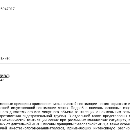
25047917
сание:
(ИВЛ)
343
менные принципы применения механической вентиляции легких в практике и
ующей искусственной вентиляции легких. Подробно описаны основные со
нного дыхательного или минутного объема вентиляции с наименьшим воз
противления эндотрахеальной трубки). В отдельной главе представлены
механической вентиляции легких при различных клинических ситуациях, в
ных от длительной ИВЛ. Описаны принципы "безопасной" ИВЛ, а также особ
рачей анестезиологов-реаниматологов, применяющих интенсивную респ