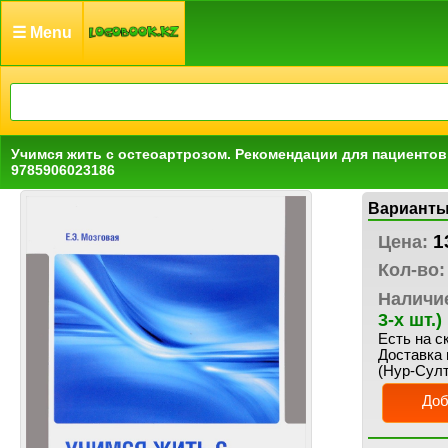
☰ Menu
Учимся жить с остеоартрозом. Рекомендации для пациентов
9785906023186
Варианты
1
Цена:
Кол-во:
Наличи
3-х шт.)
Есть на с
Доставка 
(Нур-Султ
Доб