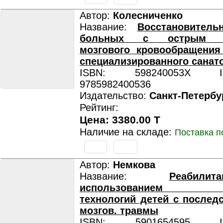
Автор:
Колесниченко
Название:
Восстановитель
больных с острым н
мозгового кровообращения
специализированного санат
ISBN: 598240053X ISB
9785982400536
Издательство:
Санкт-Петербу
Рейтинг:
Цена: 3380.00 T
Наличие на складе:
Поставка п
Автор:
Немкова
Название:
Реабил
использованием кос
технологий детей с последс
мозгов. травмы
ISBN: 5901654595 ISB