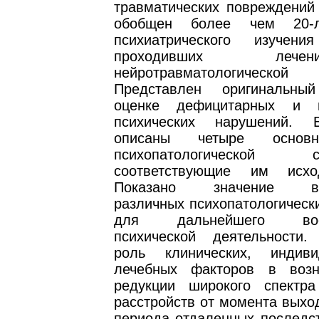
травматических повреждений 
обобщен более чем 20-л
психиатрического изучени
проходивших ле
нейротравматологическо
Представлен оригинальн
оценке дефицитарных и п
психических нарушений.
описаны четыре основ
психопатологической си
соответствующие им исх
Показано значение воз
различных психопатологическ
для дальнейшего восс
психической деятельности.
роль клинических, индив
лечебных факторов в возн
редукции широкого спектра
расстройств от момента выхо
периода отдаленных последст