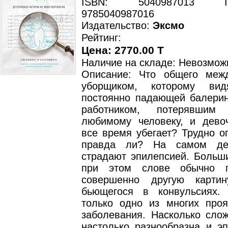
ISBN: 5040987013 ISB
9785040987016
Издательство:
Эксмо
Рейтинг:
Цена: 2770.00 T
Наличие на складе: Невозмож
Описание: Что общего меж
уборщиком, которому вид
постоянно падающей балери
работником, потерявшим
любимому человеку, и девоч
все время убегает? Трудно о
правда ли? На самом де
страдают эпилепсией. Больши
при этом слове обычно п
совершенно другую картин
бьющегося в конвульсиях.
только одно из многих проя
заболевания. Насколько слож
настолько разнообразна и эп