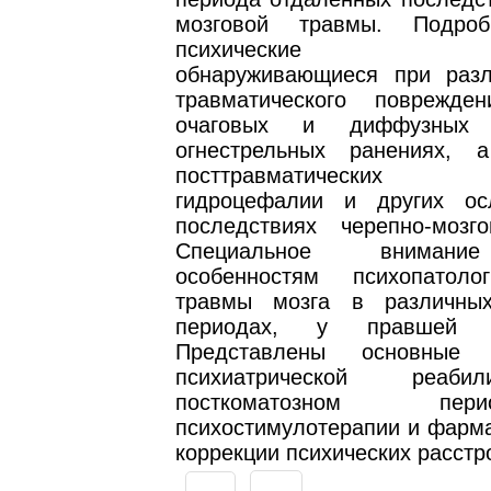
мозговой травмы. Подро
психические нар
обнаруживающиеся при раз
травматического поврежде
очаговых и диффузных п
огнестрельных ранениях, 
посттравматических а
гидроцефалии и других ос
последствиях черепно-мозг
Специальное внимани
особенностям психопатоло
травмы мозга в различных
периодах, у правшей 
Представлены основные
психиатрической реаб
посткоматозном п
психостимулотерапии и фарма
коррекции психических расстр