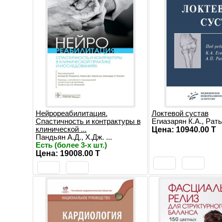
Нейрореабилитация.
Локтевой сустав
Спастичность и контрактуры в
Егиазарян К.А., Рать.
клинической ...
Цена: 10940.00 T
Пандьян А.Д., Х.Дж. ...
Есть (более 3-х шт.)
Цена: 19008.00 T