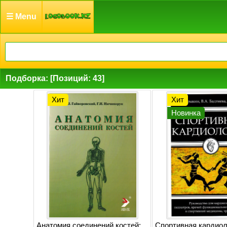
☰ Menu
Подборка: [Позиций: 43]
Хит
Хит
Новинка
Анатомия соединений костей:
Спортивная кардиол