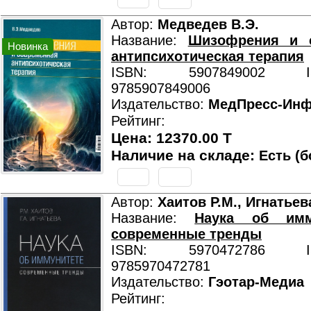
Автор:
Медведев В.Э.
Название:
Шизофрения и 
Новинка
антипсихотическая терапия
ISBN: 5907849002 ISB
9785907849006
Издательство:
МедПресс-Ин
Рейтинг:
Цена: 12370.00 T
Наличие на складе:
Есть (б
Автор:
Хаитов Р.М., Игнатьева
Название:
Наука об им
современные тренды
ISBN: 5970472786 ISB
9785970472781
Издательство:
Гэотар-Медиа
Рейтинг: