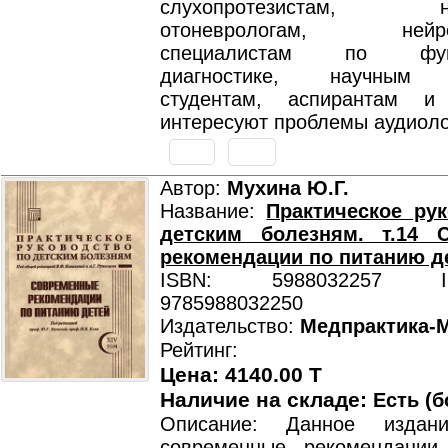
слухопротезистам, нео
отоневрологам, нейроф
специалистам по функ
диагностике, научным р
студентам, аспирантам и
интересуют проблемы аудиоло
Автор:
Мухина Ю.Г.
Название:
Практическое ру
детским болезням. т.14 
рекомендации по питанию д
ISBN: 5988032257 ISB
9785988032250
Издательство:
Медпрактика-
Рейтинг:
Цена: 4140.00 T
Наличие на складе:
Есть (б
Описание: Данное издан
современные рекомендации