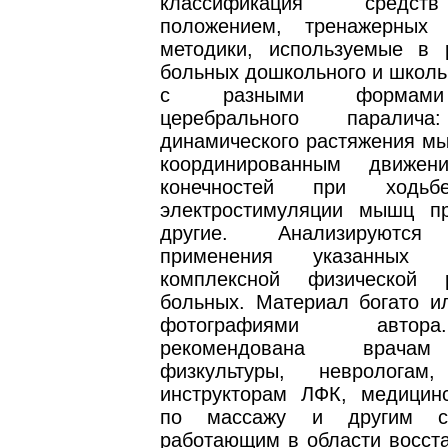
классификация средст
положением, тренажерных 
методики, используемые в 
больных дошкольного и школь
с разными формами 
церебрального паралича
динамического растяжения мы
координированным движен
конечностей при ходьб
электростимуляции мышц п
другие. Анализируются 
применения указанных
комплексной физической р
больных. Материал богато и
фотографиями автор
рекомендована врачам
физкультуры, неврологам,
инструкторам ЛФК, медицин
по массажу и другим сп
работающим в области восста