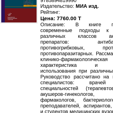
9785894819990
Издательство:
МИА изд.
Рейтинг:
Цена: 7760.00 T
Описание: В книге пр
современные подходы к 
различных классов ант
препаратов: антибакт
противогрибковых, проти
противопаразитарных. Рассма
клинико-фармакологическая
характеристика и ос
использования при различны
Руководство рассчитано на 
специалистов: врачей
специальностей (терапевто
акушеров-гинекологов, 
фармакологов, бактериоло
преподавателей, аспирантов,
и студентов медицинских вузо