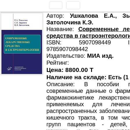
Автор:
Ушкалова E.А., Зы
Затолочина К.Э.
Название:
Современные ле
средства в гастроэнтеролог
ISBN: 5907098449 ISB
9785907098442
Издательство:
МИА изд.
Рейтинг:
Цена: 8800.00 T
Наличие на складе:
Есть (1
Описание: В пособии пр
современные данные о фарм
фармакокинетике лекарствен
применяемых для лечени
распространенных заболевани
кишечного тракта, в том чи
групп пациентов - детей,