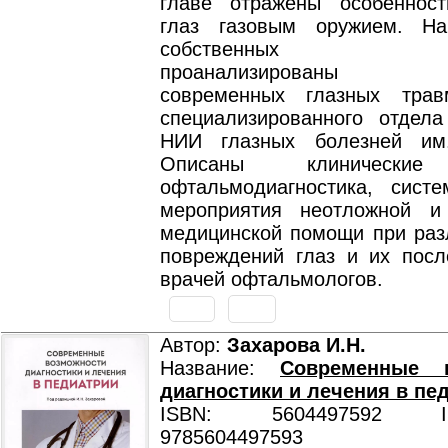
главе отражены особеннос
глаз газовым оружием. На
собственных наб
проанализированы ос
современных глазных трав
специализированного отдела
НИИ глазных болезней им.
Описаны клинические 
офтальмодиагностика, систе
мероприятия неотложной и
медицинской помощи при раз
повреждений глаз и их посл
врачей офтальмологов.
Автор:
Захарова И.Н.
Название:
Современные в
диагностики и лечения в пе
ISBN: 5604497592 ISB
9785604497593