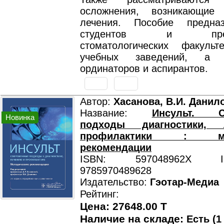
осложнения, возникающие
лечения. Пособие предна
студентов и препод
стоматологических факуль
учебных заведений, а
ординаторов и аспирантов.
Автор:
Хасанова, В.И. Данил
Название:
Инсульт. С
Новинка
подходы диагностики,
профилактики : мет
рекомендации
ISBN: 597048962X ISB
9785970489628
Издательство:
Гэотар-Медиа
Рейтинг:
Цена: 27648.00 T
Наличие на складе:
Есть (1