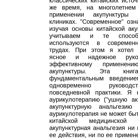
классических китайских источ
же время, на многолетнем
применении акупунктуры
клиниках. "Современное" озна
изучая основы китайской аку
учитываем и те способ
используются в современ
трудах. При этом я хотел
ясное и надежное руко
эффективному применени
акупунктуры. Эта книг
фундаментальным введени
одновременно руковод
повседневной практики. Я
аурикулотерапию ("ушную аку
акупунктурную анальгезию
аурикулотерапия не может бы
китайской медицинской 
акупунктурная анальгезия ни
ее действия, ни по ее примен