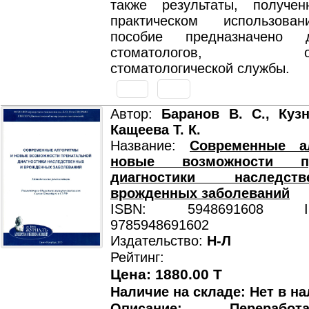
также результаты, получе
практическом использова
пособие предназначено 
стоматологов, орга
стоматологической службы.
Автор:
Баранов В. С., Кузн
Кащеева Т. К.
Название:
Современные а
новые возможности пр
диагностики наследс
врожденных заболеваний
ISBN: 5948691608 ISB
9785948691602
Издательство:
Н-Л
Рейтинг:
Цена: 1880.00 T
Наличие на складе: Нет в на
Описание: Перерабо