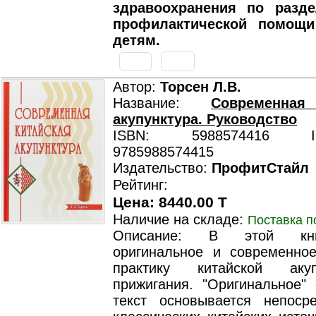
здравоохранения по разде
профилактической помощ
детям.
Автор:
Торсен Л.В.
Название:
Современная
акупунктура. Руководство
ISBN: 5988574416 ISB
9785988574415
Издательство:
ПрофитСтайл
Рейтинг:
Цена: 8440.00 T
Наличие на складе:
Поставка п
Описание: В этой кни
оригинальное и современно
практику китайской аку
прижигания. "Оригинальное" 
текст основывается непоср