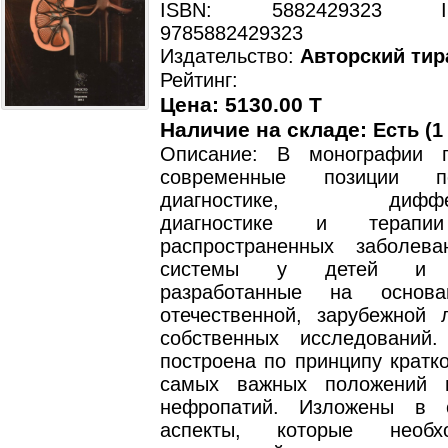
ISBN: 5882429323 ISB
9785882429323
Издательство:
Авторский тир
Рейтинг:
Цена: 5130.00 T
Наличие на складе:
Есть (1
Описание: В монографии п
современные позиции п
диагностике, диффере
диагностике и терапи
распространенных заболев
системы у детей и по
разработанные на основ
отечественной, зарубежной 
собственных исследований
построена по принципу кратк
самых важных положений 
нефропатий. Изложены в 
аспекты, которые необ