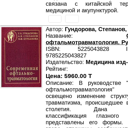
связана с китайской тера
медициной и акупунктурой.
Автор:
Гундорова, Степанов,
Название:
офтальмотравматология. Р
ISBN: 5225043828 ISB
9785225043827
Издательство:
Медицина изд
Рейтинг:
Цена: 5960.00 T
Описание: В руководстве 
офтальмотравматология
освещено изменение структ
травматизма, происшедшее 
столетия. Дана сов
классификация глазного т
представлены его формы. 