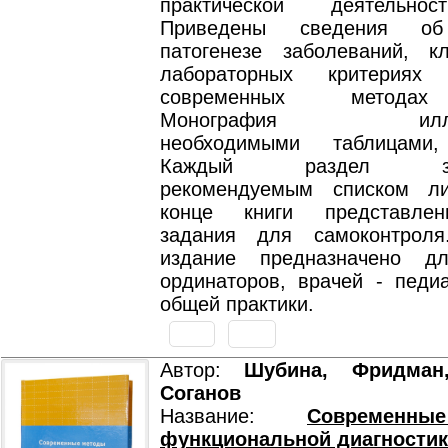
практической деятельно
Приведены сведения об 
патогенезе заболеваний, к
лабораторных критериях д
современных методах
Монография иллюст
необходимыми таблицами,
Каждый раздел зака
рекомендуемым списком ли
конце книги представле
задания для самоконтроля
издание предназначено дл
ординаторов, врачей - педиа
общей практики.
Автор:
Шубина, Фридман
Соганов
Название:
Современн
функциональной диагностик