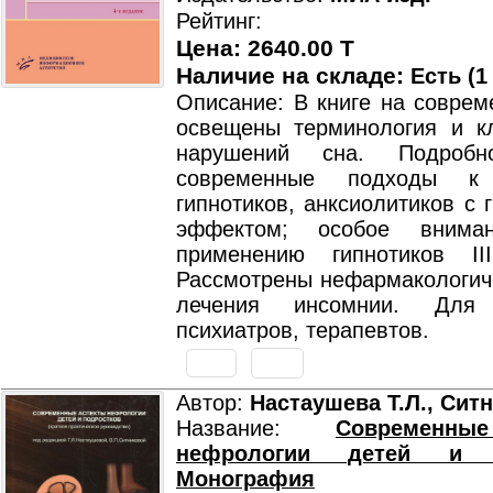
Рейтинг:
Цена: 2640.00 T
Наличие на складе:
Есть (1
Описание: В книге на соврем
освещены терминология и к
нарушений сна. Подробн
современные подходы к 
гипнотиков, анксиолитиков с 
эффектом; особое внима
применению гипнотиков II
Рассмотрены нефармакологич
лечения инсомнии. Для 
психиатров, терапевтов.
Автор:
Настаушева Т.Л., Ситн
Название:
Современны
нефрологии детей и п
Монография