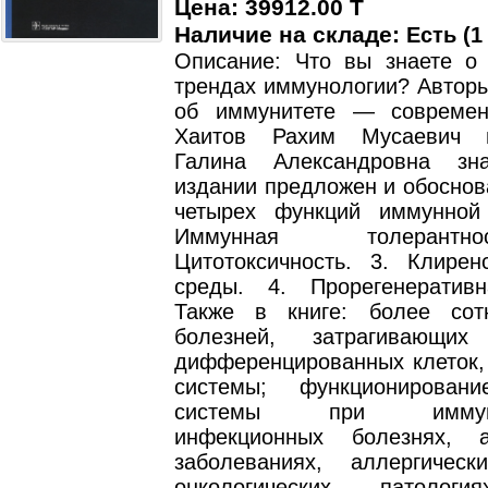
Цена: 39912.00 T
Наличие на складе:
Есть (1
Описание: Что вы знаете о
трендах иммунологии? Авторы
об иммунитете — современ
Хаитов Рахим Мусаевич 
Галина Александровна з
издании предложен и обоснов
четырех функций иммунной
Иммунная толерантн
Цитотоксичность. 3. Клирен
среды. 4. Прорегенератив
Также в книге: более сот
болезней, затрагивающи
дифференцированных клеток, 
системы; функционирован
системы при иммунод
инфекционных болезнях, а
заболеваниях, аллергическ
онкологических патол