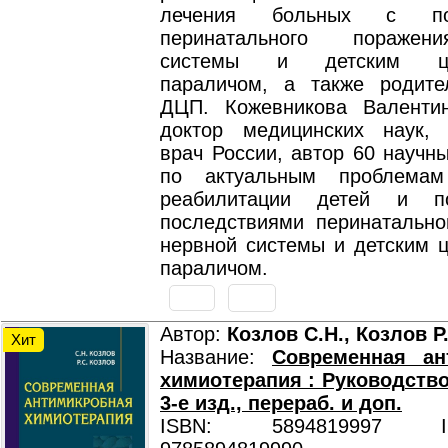
лечения больных с пос
перинатального поражен
системы и детским це
параличом, а также родит
ДЦП. Кожевникова Валенти
доктор медицинских наук,
врач России, автор 60 научн
по актуальным проблемам
реабилитации детей и п
последствиями перинатально
нервной системы и детским 
параличом.
Автор:
Козлов С.Н., Козлов Р
Хит
Название:
Современная ан
химиотерапия : Руководство
3-е изд., перераб. и доп.
ISBN: 5894819997 ISB