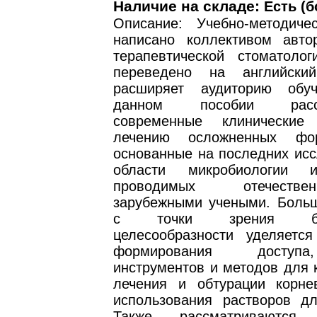
Наличие на складе:
Есть (б
Описание: Учебно-методиче
написано коллективом авт
терапевтической стоматол
переведено на английски
расширяет аудиторию обу
данном пособии рассм
современные клинически
лечению осложненных фо
основанные на последних исс
области микробиологии 
проводимых отечест
зарубежными учеными. Боль
с точки зрения биол
целесообразности уделяетс
формирования доступ
инструментов и методов для 
лечения и обтурации корне
использования растворов дл
Также рассматриваютс