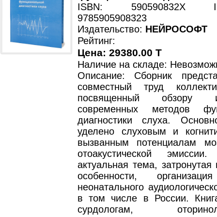
ISBN: 590590832X ISB
9785905908323
Издательство:
НЕЙРОСОФТ
Рейтинг:
Цена: 29380.00 T
Наличие на складе: Невозмож
Описание: Сборник предст
совместный труд коллекти
посвященный обзору 
современных методов фун
диагностики слуха. Основ
уделено слуховым и когнит
вызванным потенциалам мо
отоакустической эмисси
актуальная тема, затронутая
особенности, организа
неонатального аудиологическо
в том числе в России. Книг
сурдологам, оторинолар