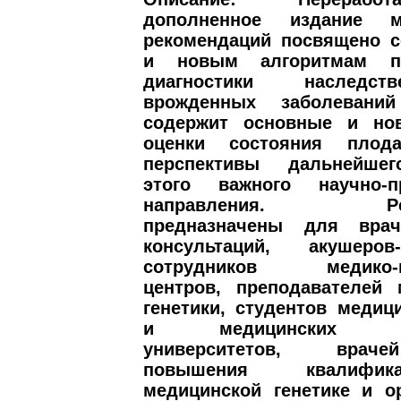
дополненное издание ме
рекомендаций посвящено 
и новым алгоритмам пр
диагностики наследс
врожденных заболевани
содержит основные и но
оценки состояния плод
перспективы дальнейшег
этого важного научно-пр
направления. Реко
предназначены для врач
консультаций, акушеров-г
сотрудников медико-ге
центров, преподавателей 
генетики, студентов медиц
и медицинских фак
университетов, врач
повышения квалифи
медицинской генетике и о