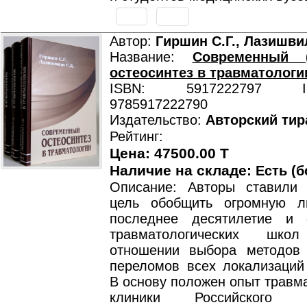
Автор:
Гиршин С.Г., Лазишвил
Название:
Современный 
остеосинтез в травматологи
ISBN: 5917222797 ISB
9785917222790
Издательство:
Авторский тир
Рейтинг:
Цена: 47500.00 T
Наличие на складе:
Есть (б
Описание: Авторы ставили
цель обобщить огромную л
последнее десятилетие и 
травматологических ш
отношении выбора методов 
переломов всех локализаций 
В основу положен опыт травм
клиники Российского ме