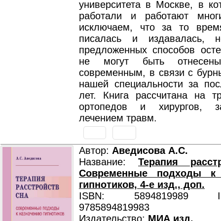
университета в Москве, в ко
работали и работают мног
исключаем, что за то врем
писалась и издавалась, н
предложенных способов осте
не могут быть отнесе
современным, в связи с бурн
нашей специальности за пос
лет. Книга рассчитана на тр
ортопедов и хирургов, з
лечением травм.
Автор:
Аведисова А.С.
Название:
Терапия расст
Современные подходы к 
гипнотиков, 4-е изд., доп.
ISBN: 5894819989 ISB
9785894819983
Издательство:
МИА изд.