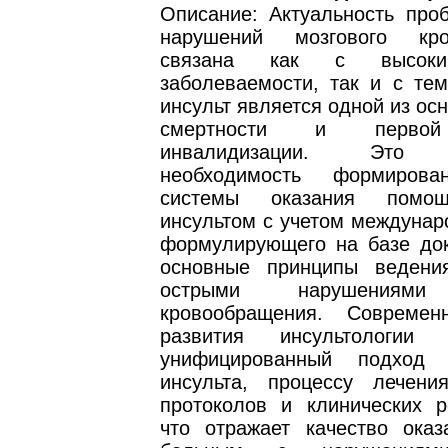
Описание: Актуальность про
нарушений мозгового кро
связана как с высоки
заболеваемости, так и с тем
инсульт является одной из ос
смертности и первой
инвалидизации. Это о
необходимость формиро
системы оказания помо
инсультом с учетом междунар
формулирующего на базе док
основные принципы ведени
острыми нарушениями 
кровообращения. Современ
развития инсультологии п
унифицированный подход 
инсульта, процессу лечен
протоколов и клинических р
что отражает качество ока