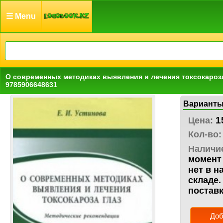
☰ Menu
О современных методиках выявления и лечения токсокароза 
9785906648631
Варианты
1
Цена:
Кол-во:
Наличи
момент 
нет в н
складе.
поставк
Доб