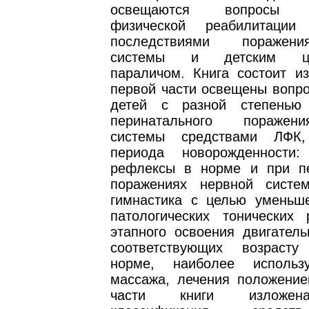
освещаются вопросы к
физической реабилитаци
последствиями поражен
системы и детским це
параличом. Книга состоит из
первой части освещены вопро
детей с разной степенью 
перинатального поражен
системы средствами ЛФК
периода новорожденности:
рефлексы в норме и при п
поражениях нервной систе
гимнастика с целью уменьш
патологических тонических
этапного освоения двигатель
соответствующих возраст
норме, наиболее исполь
массажа, лечения положение
части книги изложен