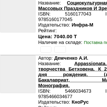
Название:
Социокультурн
Массовых Праздников И Зр
ISBN: 5160177043 ISB
9785160177045
Издательство:
Инфра-М
Рейтинг:
Цена: 7040.00 T
Наличие на складе:
Поставка п
Автор:
Демченко А.И.
Название:
Appassiona
творчества Бетховена. К 
дня рождения. (Асп
Бакалавриат, Магис
Монография.
ISBN: 5466034673 ISB
9785466034677
Издательство:
КноРус