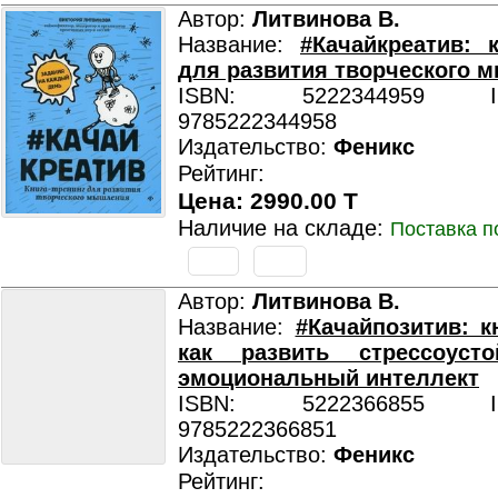
Автор:
Литвинова В.
Название:
#Качайкреатив: к
для развития творческого 
ISBN: 5222344959 ISB
9785222344958
Издательство:
Феникс
Рейтинг:
Цена: 2990.00 T
Наличие на складе:
Поставка п
Автор:
Литвинова В.
Название:
#Качайпозитив: кн
как развить стрессоуст
эмоциональный интеллект
ISBN: 5222366855 ISB
9785222366851
Издательство:
Феникс
Рейтинг: