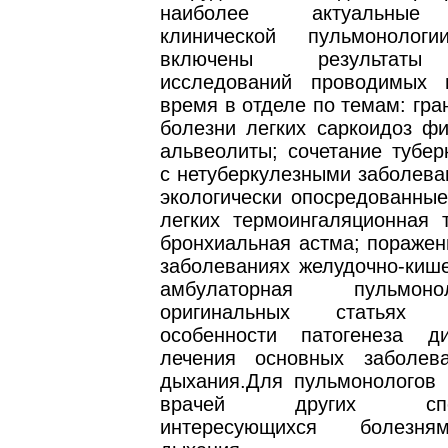
наиболее актуальные
клинической пульмонологи
включены результаты
исследований проводимых 
время в отделе по темам: гр
болезни легких саркоидоз ф
альвеолиты; сочетание тубер
с нетуберкулезными заболева
экологически опосредованные
легких термоингаляционная
бронхиальная астма; поражен
заболеваниях желудочно-кише
амбулаторная пульмон
оригинальных статьях о
особенности патогенеза д
лечения основных заболев
дыхания.Для пульмонологов 
врачей других специ
интересующихся болезня