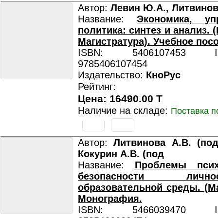
Автор:
Левин Ю.А., Литвинов
Название:
Экономика, уп
политика: синтез и анализ. 
Магистратура). Учебное пос
ISBN: 5406107453 ISB
9785406107454
Издательство:
КноРус
Рейтинг:
Цена: 16490.00 T
Наличие на складе:
Поставка п
Автор:
Литвинова А.В. (под
Кокурин А.В. (под
Название:
Проблемы псих
безопасности ли
образовательной среды. (Ма
Монография.
ISBN: 5466039470 ISB