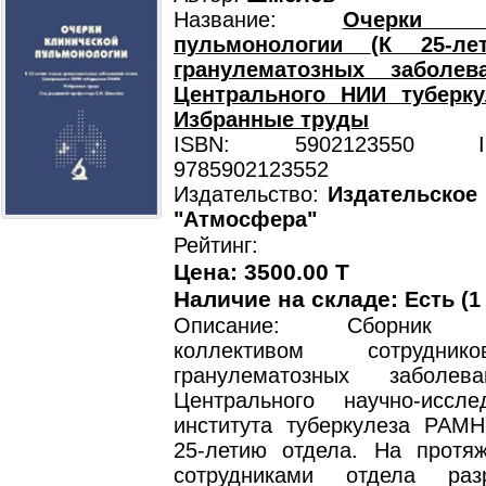
Название:
Очерки кл
пульмонологии (К 25-ле
гранулематозных заболев
Центрального НИИ туберку
Избранные труды
ISBN: 5902123550 ISB
9785902123552
Издательство:
Издательское
"Атмосфера"
Рейтинг:
Цена: 3500.00 T
Наличие на складе:
Есть (1
Описание: Сборник по
коллективом сотрудни
гранулематозных заболев
Центрального научно-исслед
института туберкулеза РАМ
25-летию отдела. На протя
сотрудниками отдела разр