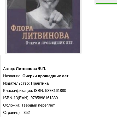
Автор:
Литвинова Ф.П.
Название:
Очерки прошедших лет
Издательство:
Практика
Классификация:
ISBN: 5898161880
ISBN-13(EAN): 9785898161880
Обложка: Твердый переплет
Страницы: 352