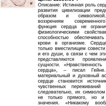
Описание: Истинная роль сер
развития цивилизации пред
образом и символикой
воззрениям современног
функция сердца не ограни
физиологическими свойств
способностью обеспечиват
крови в организме. Сердц
только вместилищем совести 
и его души, в связи с чем эт
представляются проявле
сущности. «Нравственность
сердца», – писал Гейне
материальный и духовный ас
сердце становится источни
чувственных переживаний 
следовательно, их символом
не только прямого, но и 
значения. «Никакому воо