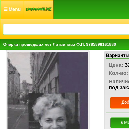
☰ Menu
Очерки прошедших лет Литвинова Ф.П. 9785898161880
Варианты
3
Цена:
Кол-во:
Наличи
под зак
Доб
в М