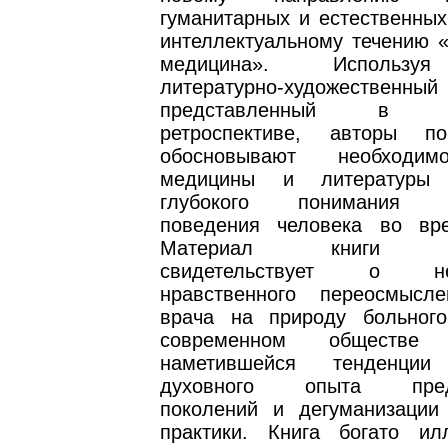
гуманитарных и естественных
интеллектуальному течению «
медицина». Использу
литературно-художественн
представленный в ист
ретроспективе, авторы п
обосновывают необходим
медицины и литературы
глубокого понимания ос
поведения человека во вр
Материал книги убе
свидетельствует о нео
нравственного переосмысл
врача на природу больног
современном обществ
наметившейся тенденци
духовного опыта пред
поколений и дегуманизации
практики. Книга богато ил