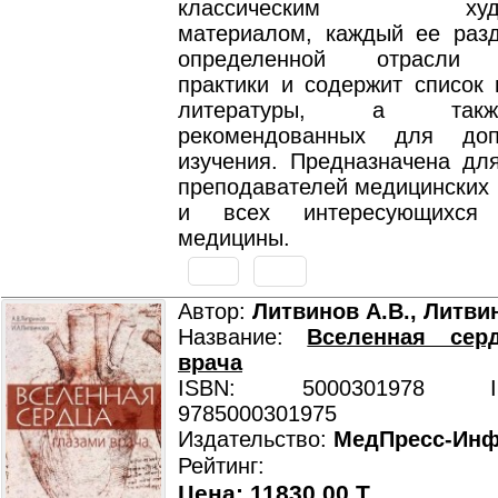
классическим худож
материалом, каждый ее раз
определенной отрасли к
практики и содержит список 
литературы, а такж
рекомендованных для допо
изучения. Предназначена для
преподавателей медицинских 
и всех интересующихся 
медицины.
Автор:
Литвинов А.В., Литви
Название:
Вселенная сер
врача
ISBN: 5000301978 ISB
9785000301975
Издательство:
МедПресс-Ин
Рейтинг:
Цена: 11830.00 T