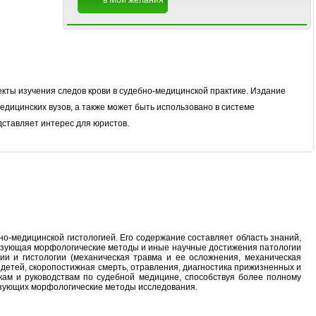
в Мои желания
кты изучения следов крови в судебно-медицинской практике. Издание
дицинских вузов, а также может быть использовано в системе
ставляет интерес для юристов.
о-медицинской гистологией. Его содержание составляет область знаний,
пользующая морфологические методы и иные научные достижения патологии
и и гистологии (механическая травма и ее осложнения, механическая
 детей, скоропостижная смерть, отравления, диагностика прижизненных и
кам и руководствам по судебной медицине, способствуя более полному
ьзующих морфологические методы исследования.