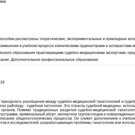
ожка
 пособии рассмотрены теоретические, экспериментальные и прикладные аспе
рименения в учебном процессе клиническими ординаторами и аспирантами ме
нского образования практикующими судебно-медицинскими экспертами; пред
сание: Дополнительное профессиональное образование
929
 преодолеть разобщение между судебно-медицинской танатологией и судебн
rensic pathology - судебная патология. Это отрасль судебной медицины, ис
органов. Помимо традиционных разделов судебно-медицинской танатологи
ктротравма, криминальный аборт, экспертиза трупов плодов и новорожденных
писание общепатологических процессов. Он служит дополнением к учебни
ертов и исследователей, разрабатывающих проблемы танатологии или испол