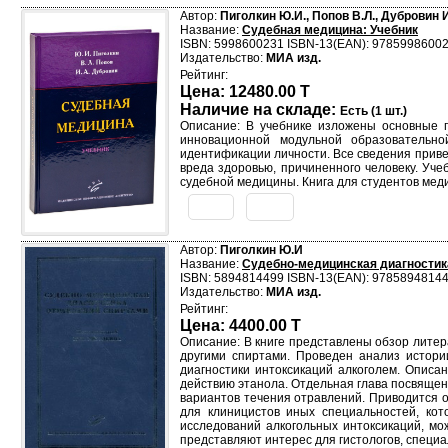
Автор:
Пиголкин Ю.И., Попов В.Л., Дубровин И
Название:
Судебная медицина: Учебник
ISBN: 5998600231 ISBN-13(EAN): 9785998600
Издательство:
МИА изд.
Рейтинг:
Цена: 12480.00 T
Наличие на складе:
Есть (1 шт.)
Описание: В учебнике изложены основные 
инновационной модульной образовательн
идентификации личности. Все сведения приве
вреда здоровью, причиненного человеку. Уч
судебной медицины. Книга для студентов меди
Автор:
Пиголкин Ю.И
Название:
Судебно-медицинская диагностик
ISBN: 5894814499 ISBN-13(EAN): 9785894814
Издательство:
МИА изд.
Рейтинг:
Цена: 4400.00 T
Описание: В книге представлены обзор литер
другими спиртами. Проведен анализ истори
диагностики интоксикаций алкоголем. Описа
действию этанола. Отдельная глава посвящен
вариантов течения отравлений. Приводится о
для клиницистов иных специальностей, ко
исследований алкогольных интоксикаций, м
представляют интерес для гистологов, специ