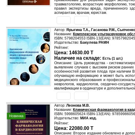
применяемые для решения задач экспертной
травматологию, возрастную морфологию, ток
правил экспертизы вреда, причиненного зд
аспирантам, врачам, юристам.
Автор:
Ярыгина Т.А., Гасанова Р.М., Сыпченко
Название:
Комплексное ультразвуковое обс
ISBN: 5798204553 ISBN-13(EAN): 9785798204
Издательство:
Бакулева РАМН
Рейтинг:
Цена: 14630.00 T
Наличие на складе:
Есть (1 шт.)
Описание: Цель руководства - систематизир
выявление случаев с высоким риском ранних
особенностей развития плода при наличии В
обучающую информацию и может быть использ
медицинского образования и профессионально
неврологов, кардиологов, сердечно-сосудис
квалификации в ординатуре и дополнительной
Автор:
Леонова М.В.
Название:
Клиническая фармакология в кард
ISBN: 5998605624 ISBN-13(EAN): 9785998605
Новинка
Издательство:
МИА изд.
Рейтинг:
Цена: 22080.00 T
Описание: Второе издание обновлено и допол