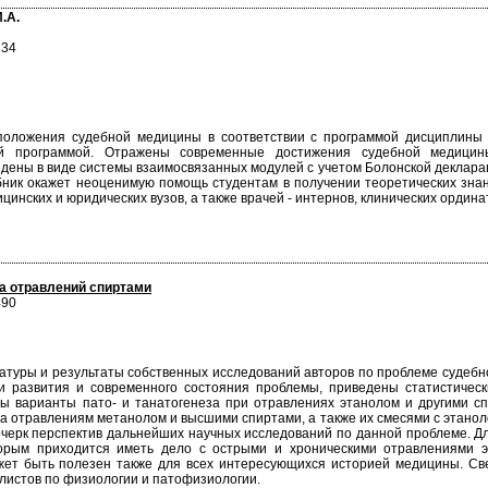
.А.
234
положения судебной медицины в соответствии с программой дисциплины
ой программой. Отражены современные достижения судебной медицины
дены в виде системы взаимосвязанных модулей с учетом Болонской деклара
ебник окажет неоценимую помощь студентам в получении теоретических зна
цинских и юридических вузов, а также врачей - интернов, клинических ордина
а отравлений спиртами
490
атуры и результаты собственных исследований авторов по проблеме судебн
и развития и современного состояния проблемы, приведены статистичес
ны варианты пато- и танатогенеза при отравлениях этанолом и другими с
а отравлениям метанолом и высшими спиртами, а также их смесями с этано
черк перспектив дальнейших научных исследований по данной проблеме. Для
торым приходится иметь дело с острыми и хроническими отравлениями 
ожет быть полезен также для всех интересующихся историей медицины. С
алистов по физиологии и патофизиологии.