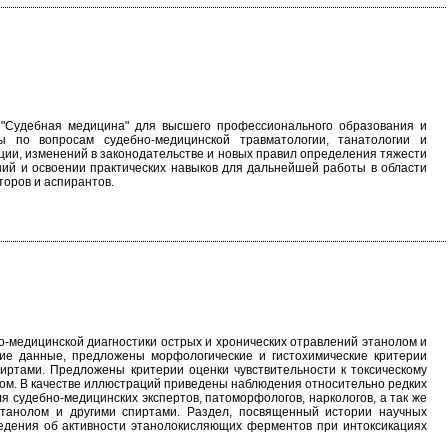
 "Судебная медицина" для высшего профессионального образования и
 по вопросам судебно-медицинской травматологии, танатологии и
ции, изменений в законодательстве и новых правил определения тяжести
ний и освоении практических навыков для дальнейшей работы в области
торов и аспирантов.
о-медицинской диагностики острых и хронических отравлений этанолом и
кие данные, предложены морфологические и гистохимические критерии
пиртами. Предложены критерии оценки чувствительности к токсическому
лом. В качестве иллюстраций приведены наблюдения относительно редких
 судебно-медицинских экспертов, патоморфологов, наркологов, а так же
этанолом и другими спиртами. Раздел, посвященный истории научных
ведения об активности этанолокисляющих ферментов при интоксикациях