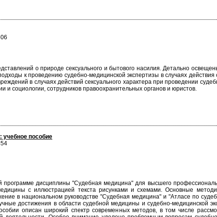
506
дставлений о природе сексуального и бытового насилия. Детально освещены
одходы к проведению судебно-медицинской экспертизы в случаях действия с
еждений в случаях действий сексуального характера при проведении судебно
гии и социологии, сотрудников правоохранительных органов и юристов.
: учебное пособие
454
й программе дисциплины "Судебная медицина" для высшего профессиональ
едицины с иллюстрацией текста рисунками и схемами. Основные методи
ение в национальном руководстве "Судебная медицина" и "Атласе по судебн
чные достижения в области судебной медицины и судебно-медицинской эк
пособии описан широкий спектр современных методов, в том числе рассм