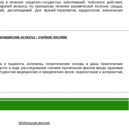
в в лечении сердечно-сосудистых заболеваний, побочного действия,
х врачей вопросы по принципам лечения ишемической болезни сердца,
й, дислипидемий. Для врачей-терапевтов, кардиологов, клинических
едицинские аспекты : учебное пособие
ча и пациента, изложены теоретические основы и даны практические
ертиз в ходе расследования случаев причинения врачом вреда здоровью
тудентам медицинских и юридических вузов, ординаторам и аспирантам,
Мобильная версия