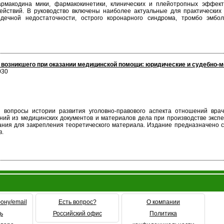
рмакодина мики, фармакокинетики, клинических и плейотропных эффекто
ействий. В руководство включены наиболее актуальные для практически
дечной недостаточности, острого коронарного синдрома, тромбо эмболи
 возникшего при оказании медицинской помощи: юридические и судебно-м
030
 вопросы истории развития уголовно-правового аспекта отношений вра
ний из медицинских документов и материалов дела при производстве эксп
ания для закрепления теоретического материала. Издание предназначено с
в.
ону/email
Есть вопрос?
О компании
ь
Российский офис
Политика