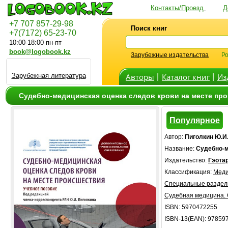
Контакты/Проезд
Д
+7 707 857-29-98
Поиск книг
+7(7172) 65-23-70
10:00-18:00 пн-пт
book@logobook.kz
Зарубежные издательства
Ро
Зарубежная литература
Авторы
Каталог книг
Из
|
|
Судебно-медицинская оценка следов крови на месте прои
Популярное
Автор:
Пиголкин Ю.И.
Название:
Судебно-м
Издательство:
Гэота
Классификация:
Меди
Специальные разде
Судебная медицина. 
ISBN: 5970472255
ISBN-13(EAN): 97859