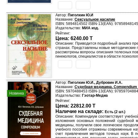
Автор:
Пиголкин Ю.И
Название:
Сексуальное насилие
ISBN: 5894814502 ISBN-13(EAN): 9785894814
Издательство:
МИА изд.
Рейтинг:
Цена: 6240.00 T
Описание: Приводится подробный анализ пре
странах. Представлены новые методические п
рассмотрены вопросы описания телесных повр
гинекологов, специалистов в области психоло
Автор:
Пиголкин Ю.И., Дубровин И.А.
Название:
Судебная медицина. Compendium 
ISBN: 5970488453 ISBN-13(EAN): 9785970488
Новинка
Издательство:
Гэотар-Медиа
Рейтинг:
Цена: 22812.00 T
Наличие на складе:
Есть (2 шт.)
Описание: Компендиум соответствует учебно
изложения основных положений судебной м
медицины, получили свое логическое продолж
учебного пособия отражены современные нау
счет привлечения методов точных наук. В 