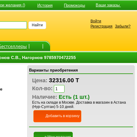
и желания ()
Ваши заказы
История
Промокоды
Войти
Найти
Регистрация
Забыли?
Бестселлеры
|
|
онов С.В., Нагорнов 9785970472255
Варианты приобретения
32316.00 T
Цена:
Кол-во:
ие
Наличие:
Есть (1 шт.)
Есть на складе в Москве. Доставка в магазин в Астана
(Нур-Султан) 5-10 дней.
Добавить в корзину