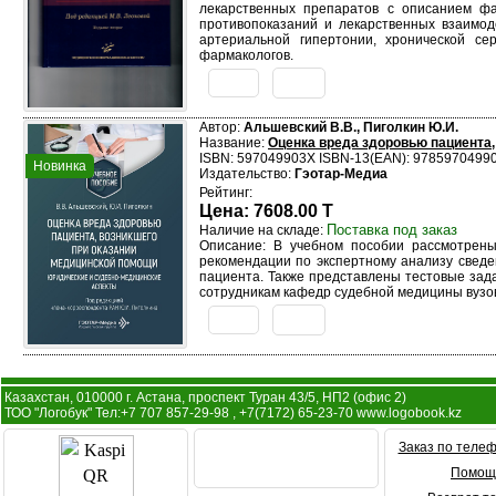
лекарственных препаратов с описанием фа
противопоказаний и лекарственных взаимод
артериальной гипертонии, хронической сер
фармакологов.
Автор:
Альшевский В.В., Пиголкин Ю.И.
Название:
Оценка вреда здоровью пациента,
ISBN: 597049903X ISBN-13(EAN): 9785970499
Новинка
Издательство:
Гэотар-Медиа
Рейтинг:
Цена: 7608.00 T
Поставка под заказ
Наличие на складе:
Описание: В учебном пособии рассмотрены
рекомендации по экспертному анализу сведе
пациента. Также представлены тестовые зад
сотрудникам кафедр судебной медицины вузо
Казахстан, 010000 г. Астана, проспект Туран 43/5, НП2 (офис 2)
ТОО "Логобук" Тел:+7 707 857-29-98 , +7(7172) 65-23-70 www.logobook.kz
Заказ по телеф
Помощ