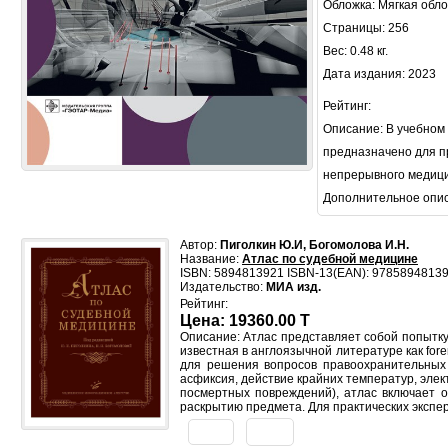
Обложка: Мягкая обл
Страницы: 256
Вес: 0.48 кг.
Дата издания: 2023
Рейтинг:
Описание: В учебном
предназначено для п
непрерывного медици
Дополнительное опи
Автор:
Пиголкин Ю.И, Богомолова И.Н.
Название:
Атлас по судебной медицине
ISBN: 5894813921 ISBN-13(EAN): 9785894813
Издательство:
МИА изд.
Рейтинг:
Цена: 19360.00 T
Описание: Атлас представляет собой попытку
известная в англоязычной литературе как fo
для решения вопросов правоохранительных 
асфиксия, действие крайних температур, эле
посмертных повреждений), атлас включает о
раскрытию предмета. Для практических эксп