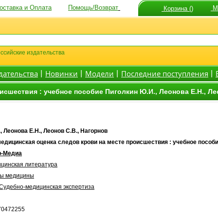
оставка и Оплата
Помощь/Возврат
Мо
Корзина ()
ссийские издательства
дательства
Новинки
Модели
Последние поступления
|
|
|
|
сшествия : учебное пособие Пиголкин Ю.И., Леонова Е.Н., Ле
, Леонова Е.Н., Леонов С.В., Нагорнов
едицинская оценка следов крови на месте происшествия : учебное пособ
р-Медиа
цинская литература
лы медицины
Судебно-медицинская экспертиза
70472255