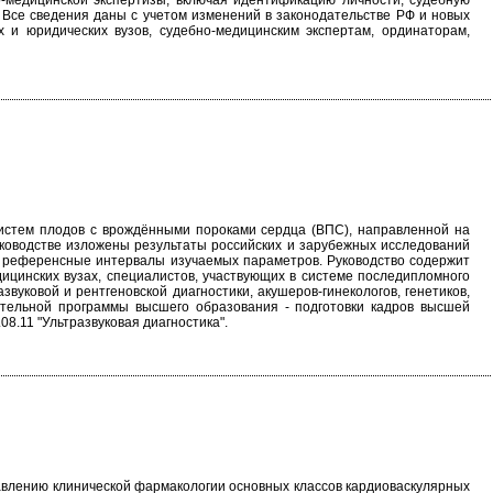
медицинской экспертизы, включая идентификацию личности, судебную
 Все сведения даны с учетом изменений в законодательстве РФ и новых
 и юридических вузов, судебно-медицинским экспертам, ординаторам,
систем плодов с врождёнными пороками сердца (ВПС), направленной на
уководстве изложены результаты российских и зарубежных исследований
и референсные интервалы изучаемых параметров. Руководство содержит
ицинских вузах, специалистов, участвующих в системе последипломного
уковой и рентгеновской диагностики, акушеров-гинекологов, генетиков,
вательной программы высшего образования - подготовки кадров высшей
.11 "Ультразвуковая диагностика".
равлению клинической фармакологии основных классов кардиоваскулярных