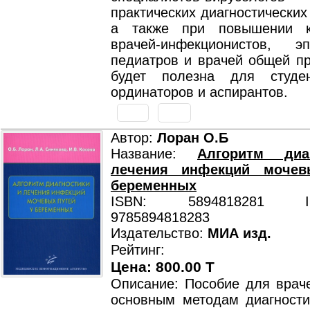
практических диагностических
а также при повышении к
врачей-инфекционистов, эп
педиатров и врачей общей пр
будет полезна для студен
ординаторов и аспирантов.
Автор:
Лоран О.Б
Название:
Алгоритм диа
лечения инфекций мочев
беременных
ISBN: 5894818281 ISB
9785894818283
Издательство:
МИА изд.
Рейтинг:
Цена: 800.00 T
Описание: Пособие для врач
основным методам диагности