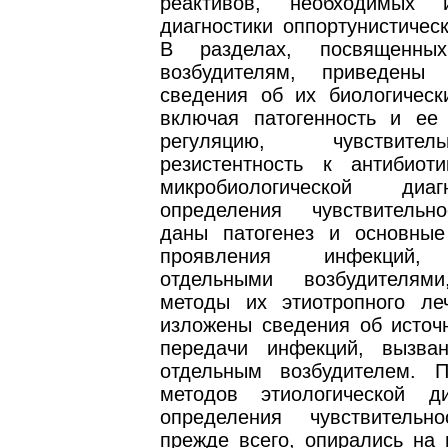
реактивов, необходимых
диагностики оппортунистичес
В разделах, посвященны
возбудителям, приведены 
сведения об их биологически
включая патогенность и ее 
регуляцию, чувствите
резистентность к антибиот
микробиологической диа
определения чувствительн
даны патогенез и основные
проявления инфекций,
отдельными возбудителя
методы их этиотропного ле
изложены сведения об источн
передачи инфекций, вызва
отдельным возбудителем. 
методов этиологической д
определения чувствительн
прежде всего, опирались на 