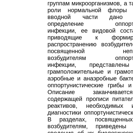
группам микроорганизмов, а т
роли нормальной флоры 
вводной части дано с
определение оппортун
инфекции, ее видовой сост
приводящие к форми
распространению возбудител
посвященной непоср
возбудителям оппортун
инфекции, представлены
грамположительные и грамот
аэробные и анаэробные бакте
оппортунистические грибы и
Описание заканчивает
содержащей прописи питате
реактивов, необходимых
диагностики оппортунистичес
В разделах, посвященны
возбудителям, приведены 