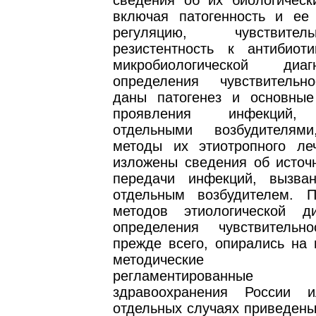
сведения об их биологически
включая патогенность и ее 
регуляцию, чувствите
резистентность к антибиот
микробиологической диа
определения чувствительн
даны патогенез и основные
проявления инфекций,
отдельными возбудителя
методы их этиотропного ле
изложены сведения об источн
передачи инфекций, вызва
отдельным возбудителем. 
методов этиологической д
определения чувствительн
прежде всего, опирались на 
методические до
регламентированные
здравоохранения России
отдельных случаях приведены