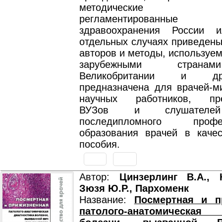
методические до
регламентированные
здравоохранения России
отдельных случаях приведены
авторов и методы, используе
зарубежными страна
Великобритании и др
предназначена для врачей-ми
научных работников, пре
ВУЗов и слушателей
последипломного профес
образования врачей в качес
пособия.
Автор:
Цинзерлинг В.А., 
Зюзя Ю.Р., Пархоменк
Название:
Посмертная и п
патолого-анатомическая 