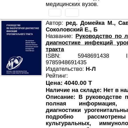
медицинских вузов.
Автор:
ред. Домейка М., Сав
Соколовский Е., Б
Название:
Руководство по 
диагностике инфекций уро
тракта
ISBN: 5948691438 ISB
9785948691435
Издательство:
Н-Л
Рейтинг:
Цена: 4040.00 T
Наличие на складе: Нет в на
Описание: В руководстве 
полная информация, к
диагностики урогенитальн
подробно рассмотрен
культуральных, иммунол