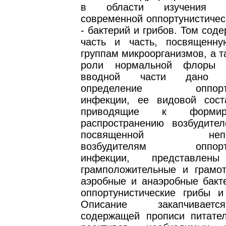
в области изучения во
современной оппортунистичес
- бактерий и грибов. Том сод
часть и часть, посвященн
группам микроорганизмов, а т
роли нормальной флоры 
вводной части дано с
определение оппортун
инфекции, ее видовой сост
приводящие к форми
распространению возбудител
посвященной непоср
возбудителям оппортун
инфекции, представлены
грамположительные и грамот
аэробные и анаэробные бакте
оппортунистические грибы и
Описание закапчивает
содержащей прописи питате