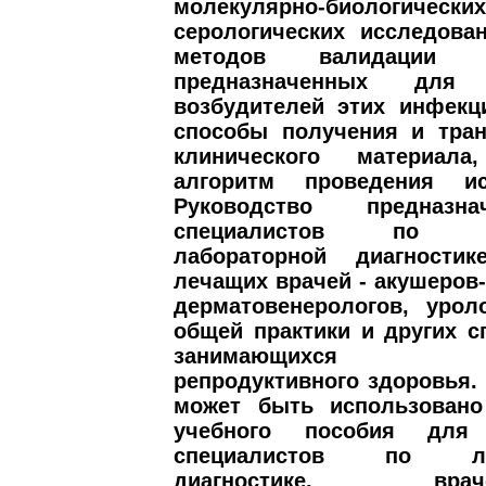
молекулярно-биологических
серологических исследова
методов валидации те
предназначенных для 
возбудителей этих инфекц
способы получения и тран
клинического материал
алгоритм проведения ис
Руководство предназн
специалистов по кл
лабораторной диагности
лечащих врачей - акушеров-
дерматовенерологов, урол
общей практики и других с
занимающихся пр
репродуктивного здоровья.
может быть использовано
учебного пособия для 
специалистов по лаб
диагностике, врачей-