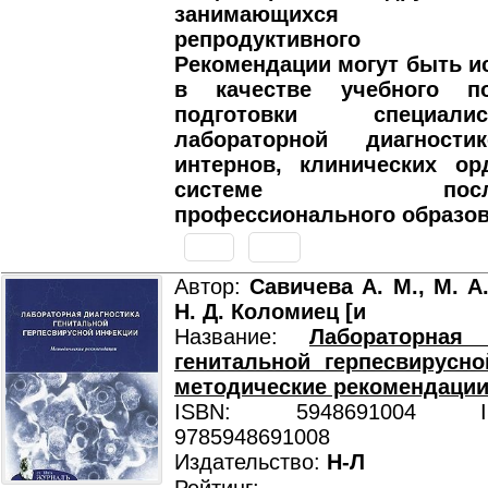
занимающихся пр
репродуктивного з
Рекомендации могут быть 
в качестве учебного п
подготовки специал
лабораторной диагности
интернов, клинических ор
системе послеву
профессионального образов
Автор:
Савичева А. М., М. А
Н. Д. Коломиец [и
Название:
Лабораторная 
генитальной герпесвирусн
методические рекомендаци
ISBN: 5948691004 ISB
9785948691008
Издательство:
Н-Л