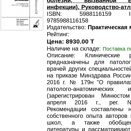
болезни, вызванной 
инфекции). Руководство-атл
ISBN: 5988116159 ISB
9785988116158
Издательство:
Практическая
Рейтинг:
Цена: 8930.00 T
Наличие на складе:
Поставка п
Описание: Клинические р
предназначены для патоло
врачей других специальносте
на приказе Минздрава России
2016 г. № 179н "О правила
патолого-анатомических и
(зарегистрирован Минюсто
апреля 2016 г., рег.
Рекомендации составлены 
собственного опыта авторов 
школ, а также обобще
литературы и рассматривают