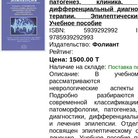
патогенез, клиника, ди
дифференциальный диагно
терапии. Эпилептическ
Учебное пособие
ISBN: 5939292992 ISB
9785939292993
Издательство:
Фолиант
Рейтинг:
Цена: 1500.00 T
Наличие на складе:
Поставка п
Описание: В учебно
рассматриваются со
неврологические аспекты
Подробно разбираютс
современной классификации
патоморфологии, патогенеза,
диагностики, дифференциальн
и лечения эпилепсии. Отде
посвящен эпилептическому с
лечению. Учебное пособие п