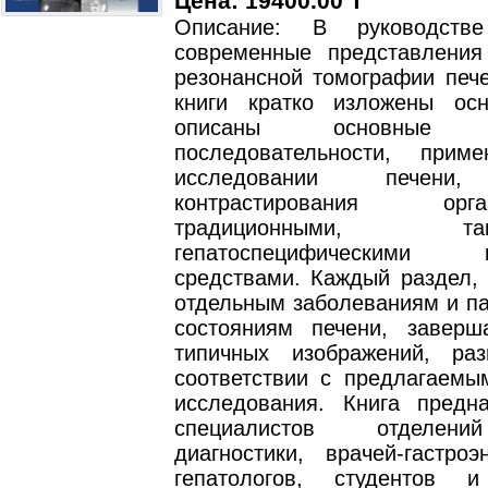
Цена: 19400.00 T
Описание: В руководств
современные представления
резонансной томографии пече
книги кратко изложены ос
описаны основные и
последовательности, прим
исследовании печени,
контрастирования о
традиционными
гепатоспецифическими к
средствами. Каждый раздел,
отдельным заболеваниям и па
состояниям печени, заверш
типичных изображений, ра
соответствии с предлагаемы
исследования. Книга предн
специалистов отделен
диагностики, врачей-гастроэ
гепатологов, студентов и