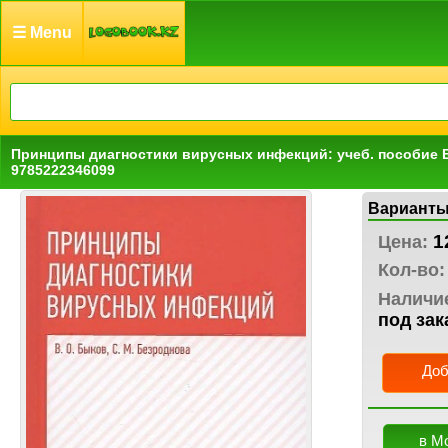
☰ Menu
Принципы диагностики вирусных инфекций: учеб. пособие 
9785222346099
Варианты
1
Цена:
Кол-во:
Наличи
под зак
Доб
в М