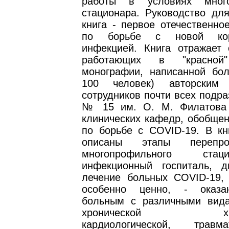
работы в условиях много
стационара. Руководство для
книга - первое отечественно
по борьбе c новой коро
инфекцией. Книга отражает 
работающих в "красно
монографии, написанной бо
100 человек) авторским 
сотрудников почти всех подр
№ 15 им. О. М. Филатова 
клинических кафедр, обобщен
по борьбе с COVID-19. В кн
описаны этапы перепроф
многопрофильного ста
инфекционный госпиталь, д
лечение больных COVID-19, 
особенно ценно, - оказ
больным с различными вид
хронической хирург
кардиологической, травмат