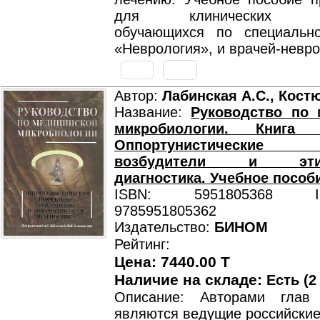
для клинических орд
обучающихся по специально
«Неврология», и врачей-невр
Автор:
Лабинская А.С., Кост
Название:
Руководство по 
микробиологии. Книга
Оппортунистические 
возбудители и этиол
диагностика. Учебное пособ
ISBN: 5951805368 ISB
9785951805362
Издательство:
БИНОМ
Рейтинг:
Цена: 7440.00 T
Наличие на складе:
Есть (2
Описание: Авторами глав
являются ведущие российские