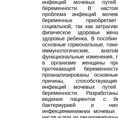
инфекций мочевых путе
беременности. В насто
проблема инфекций моче
беременных приобретае
социальной, так как затрагив
физическое здоровье же
здоровье ребенка. В пособии
основные гормональные, гоме
иммунологические, анат
функциональные изменения, 
в организме женщины пр
протекающей беременност
проанализированы основны
причины, способствующи
инфекций мочевых путе
беременности. Разработан
ведения пациенток с бе
бактериурией и неосл
инфекцияминижних мочевых 
числе и при их рецидивирующ