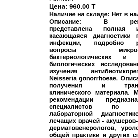
Цена: 960.00 T
Наличие на складе: Нет в на
Описание: В реком
представлена полная и
касающаяся диагностики г
инфекции, подробно р
вопросы микроскоп
бактериологических и м
биологических исследован
изучения антибиотикорез
Neisseria gonorrhoeae. Опи
получения и трансп
клинического материала. 
рекомендации предназ
специалистов по кл
лабораторной диагности
лечащих врачей - акушеров-
дерматовенерологов, урол
общей практики и других с