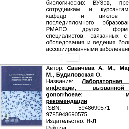
биологических ВУЗов, пре
сотрудникам и курсанта
кафедр и циклов фа
последипломного образова
РМАПО. других форм
специалистов, связанных 
обследования и ведения бо
ассоциированными заболеван
Автор:
Савичева А. М., Ма
М., Будиловская О.
Название:
Лабораторная 
инфекции, вызванной 
gonorrhoeae: мето
рекомендации
ISBN: 5948690571 ISB
9785948690575
Издательство:
Н-Л
Рейтинг: