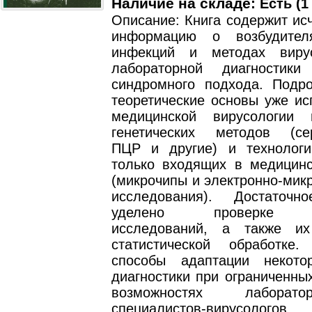
Наличие на складе:
Есть (1
Описание: Книга содержит и
информацию о возбудител
инфекций и методах вирус
лабораторной диагностик
синдромного подхода. Подр
теоретические основы уже ис
медицинской вирусологии 
генетических методов (сер
ПЦР и другие) и технологи
только входящих в медицинс
(микрочипы и электронно-мик
исследования). Достаточн
уделено проверке ре
исследований, а также их
статистической обработке
способы адаптации некото
диагностики при ограниченны
возможностях лаборат
специалистов-вирусолого