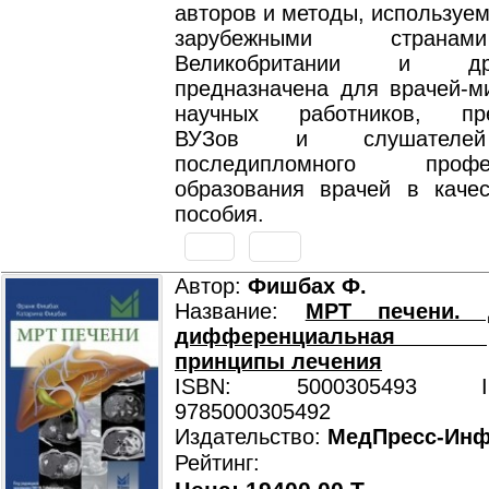
авторов и методы, используе
зарубежными страна
Великобритании и др
предназначена для врачей-ми
научных работников, пре
ВУЗов и слушателей
последипломного профес
образования врачей в качес
пособия.
Автор:
Фишбах Ф.
Название:
МРТ печени. Д
дифференциальная диа
принципы лечения
ISBN: 5000305493 ISB
9785000305492
Издательство:
МедПресс-Ин
Рейтинг: