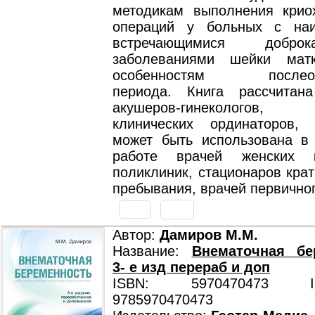
методикам выполнения криох
операций у больных с наи
встречающимися доброка
заболеваниями шейки мат
особенностям послеопе
периода. Книга рассчитан
акушеров-гинекологов, 
клинических ординаторов,
может быть использована в 
работе врачей женских ко
поликлиник, стационаров кра
пребывания, врачей первичног
Автор:
Дамиров М.М.
Название:
Внематочная бер
3- е изд перераб и доп
ISBN: 5970470473 ISB
9785970470473