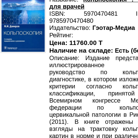
для врачей
ISBN: 5970470481 ISB
9785970470480
Издательство:
Гэотар-Медиа
Рейтинг:
Цена: 11760.00 T
Наличие на складе:
Есть (б
Описание: Издание предст
иллюстрированное пра
руководство по кольпос
диагностике, в котором изло
критерии согласно кольпо
классификации, приня
Всемирном конгрессе Ме
федерации по кольп
цервикальной патологии в Ри
(2011). В книге отражены
взгляды на трактовку кольп
картин в норме и при различн