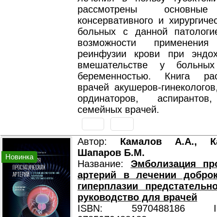
рассмотрены основные
консервативного и хирургиче
больных с данной патологи
возможности применения
реинфузии крови при эндох
вмешательстве у больны
беременностью. Книга ра
врачей акушеров-гинекологов
ординаторов, аспирантов,
семейных врачей.
Автор:
Камалов А.А., К
Шапаров Б.М.
Новинка
Название:
Эмболизация про
артерий в лечении доброк
гиперплазии предстательн
руководство для врачей
ISBN: 5970488186 ISB