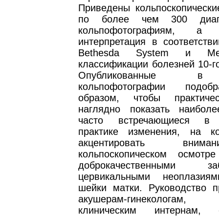
Приведены кольпоскопически
по более чем 300 диагн
кольпофотографиям, а
интерпретация в соответств
Bethesda System и Меж
классификации болезней 10-г
Опубликованные в
кольпофотографии подоб
образом, чтобы практиче
наглядно показать наибол
часто встречающиеся в 
практике изменения, на к
акцентировать вним
кольпоскопическом осмотр
доброкачественными заб
цервикальными неоплази
шейки матки. Руководство п
акушерам-гинекологам, 
клиническим интернам, о