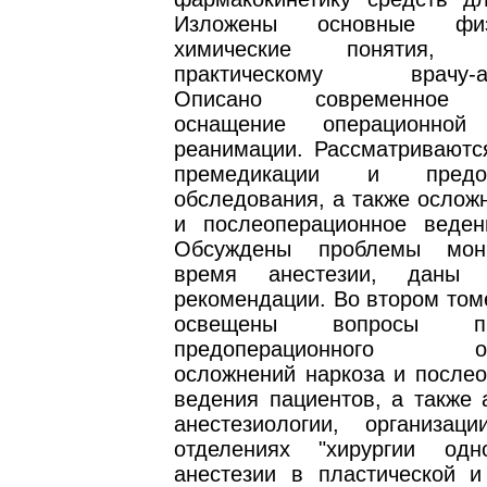
Изложены основные фи
химические понятия, н
практическому врачу-ане
Описано современное т
оснащение операционно
реанимации. Рассматриваютс
премедикации и предопе
обследования, а также ослож
и послеоперационное веден
Обсуждены проблемы мон
время анестезии, даны п
рекомендации. Во втором том
освещены вопросы пре
предоперационного обс
осложнений наркоза и послео
ведения пациентов, а также 
анестезиологии, организа
отделениях "хирургии од
анестезии в пластической и