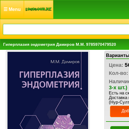
☰ Menu
Гиперплазия эндометрия Дамиров М.М. 9785970479520
Варианты
5
Цена:
Кол-во:
Наличи
3-х шт.)
Есть на с
Доставка 
(Нур-Султ
Доб