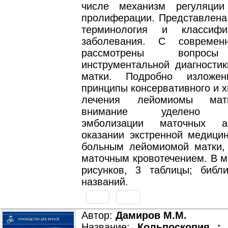
числе механизм регуляции
пролиферации. Представлена
терминология и классифи
заболевания. С современ
рассмотрены вопросы
инструментальной диагности
матки. Подробно изложе
принципы консервативного и х
лечения лейомиомы мат
внимание уделено п
эмболизации маточных а
оказании экстренной медици
больным лейомиомой матки,
маточным кровотечением. В м
рисунков, 3 таблицы; библ
названий.
Автор:
Дамиров М.М.
Название:
Кольпоскопия : 