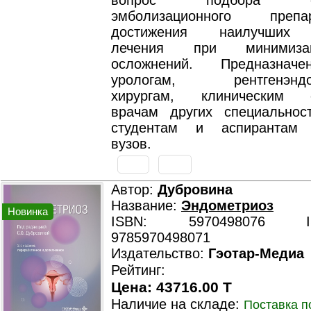
вопрос подбора опт
эмболизационного пре
достижения наилучших р
лечения при минимиза
осложнений. Предназнач
урологам, рентгенэндов
хирургам, клиническим о
врачам других специальнос
студентам и аспирантам 
вузов.
Автор:
Дубровина
Название:
Эндометриоз
Новинка
ISBN: 5970498076 ISB
9785970498071
Издательство:
Гэотар-Медиа
Рейтинг:
Цена: 43716.00 T
Наличие на складе:
Поставка п