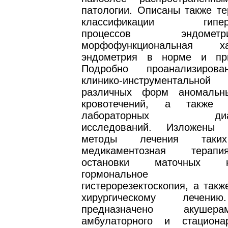
патологии. Описаны также те
классификации гиперпл
процессов эндом
морфофункциональная хар
эндометрия в норме и при
Подробно проанализиров
клинико-инструментальной
различных форм аномальн
кровотечений, а также 
лабораторных диагно
исследований. Изложены 
методы лечения таких
медикаментозная терап
остановки маточных кро
гормональное л
гистерорезектоскопия, а такж
хирургическому лечени
предназначено акушерам-
амбулаторного и стациона