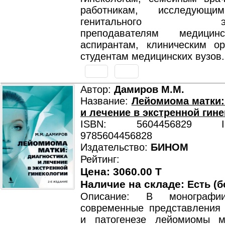
работникам, исследующи
генитального эндом
преподавателям медицин
аспирантам, клиническим о
студентам медицинских вузов.
Автор:
Дамиров М.М.
Название:
Лейомиома матки:
и лечение в экстренной гин
ISBN: 5604456829 ISB
9785604456828
Издательство:
БИНОМ
Рейтинг:
Цена: 3060.00 T
Наличие на складе:
Есть (б
Описание: В монографи
современные представления 
и патогенезе лейомиомы м