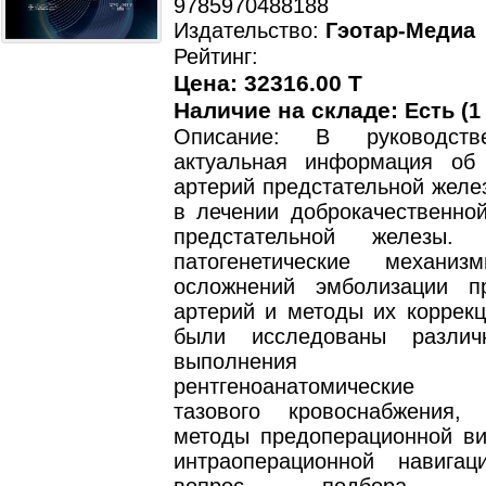
9785970488188
Издательство:
Гэотар-Медиа
Рейтинг:
Цена: 32316.00 T
Наличие на складе:
Есть (1
Описание: В руководств
актуальная информация об
артерий предстательной желе
в лечении доброкачественной
предстательной железы. 
патогенетические механиз
осложнений эмболизации пр
артерий и методы их коррекц
были исследованы различ
выполнения оп
рентгеноанатомические 
тазового кровоснабжения,
методы предоперационной ви
интраоперационной навига