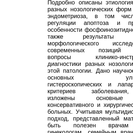
Подробно описаны этиология
разных нозологических форм 
эндометриоза, в том чис
регуляции апоптоза и пр
особенности фосфоинозитидно
также результаты ком
морфологического иссле
современных позиций р
вопросы клинико-инстру
диагностики разных нозолог
этой патологии. Дано научно
основных ультраз
гистероскопических и лапар
критериев заболевания
изложены основные 
консервативного и хирургиче
больных. Учитывая мультиди
подход, представленный ма
быть полезен врачам 
гинекологам, семейным вра