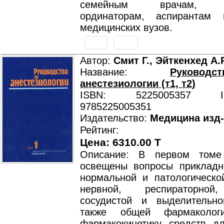
семейным врачам, кл
ординаторам, аспирантам 
медицинских вузов.
Автор:
Смит Г., Эйткенхед А.
Название:
Руково
анестезиологии (т1, т2)
ISBN: 5225005357 ISB
9785225005351
Издательство:
Медицина изд
Рейтинг:
Цена: 6310.00 T
Описание: В первом томе
освещены вопросы прикладн
нормальной и патологическо
нервной, респираторной
сосудистой и выделительн
также общей фармаколог
фармакокинетику средств дл