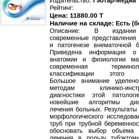
Издательство:
Гэотар-Медиа
Рейтинг:
Цена: 11880.00 T
Наличие на складе:
Есть (б
Описание: В издании
современные представления 
и патогенезе внематочной б
Приведена информация о
анатомии и физиологии ма
современная термин
классификации этого за
Большое внимание уделено
методам клинико-инстру
диагностики этой патолог
новейшие алгоритмы диа
лечения больных. Результаты
морфологического исследова
труб при трубной беременнос
обосновать выбор объема 
лечения в пользу тубэктом