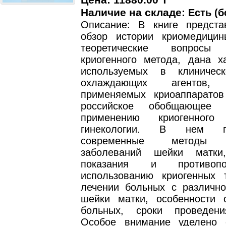
Цена: 11880.00 T
Наличие на складе:
Есть (б
Описание: В книге предста
обзор истории криомедици
теоретические вопросы 
криогенного метода, дана ха
используемых в клиническ
охлаждающих агентов
применяемых криоаппарато
российское обобщающее 
применению криогенног
гинекологии. В нем пр
современные методы д
заболеваний шейки матки
показания и противоп
использованию криогенных 
лечении больных с различно
шейки матки, особенности 
больных, сроки проведени
Особое внимание уделено 