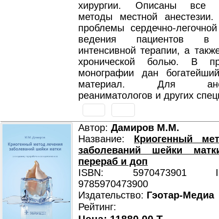
хирургии. Описаны все 
методы местной анестезии.
проблемы сердечно-легочной
ведения пациентов в 
интенсивной терапии, а такж
хронической болью. В п
монографии дан богатейши
материал. Для анесте
реаниматологов и других спец
Автор:
Дамиров М.М.
Название:
Криогенный ме
заболеваний шейки матк
перераб и доп
ISBN: 5970473901 ISB
9785970473900
Издательство:
Гэотар-Медиа
Рейтинг: