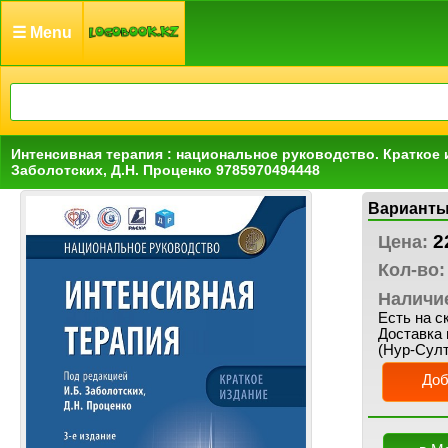
☰ Menu
Интенсивная терапия : национальное руководство. Краткое из
Заболотских, Д.Н. Проценко 9785970494448
Варианты
2
Цена:
Кол-во:
Наличи
Есть на с
Доставка 
(Нур-Султ
Доб