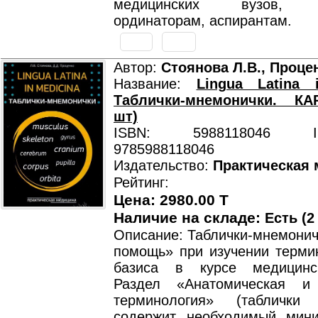
медицинских вузов, к
ординаторам, аспирантам.
Автор:
Стоянова Л.В., Процен
Название:
Lingua Latina 
Таблички-мнемонички. К
шт)
ISBN: 5988118046 ISB
9785988118046
Издательство:
Практическая
Рейтинг:
Цена: 2980.00 T
Наличие на складе:
Есть (2
Описание: Таблички-мнемонич
помощь» при изучении термин
базиса в курсе медицинс
Раздел «Анатомическая и 
терминология» (таблички 
содержит необходимый мин