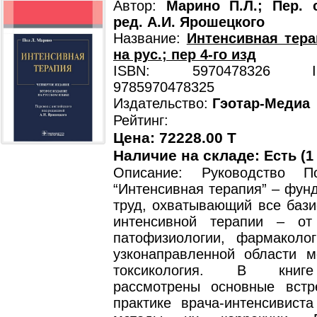
Автор:
Марино П.Л.; Пер. 
ред. А.И. Ярошецкого
Название:
Интенсивная терап
на рус.; пер 4-го изд
ISBN: 5970478326 ISB
9785970478325
Издательство:
Гэотар-Медиа
Рейтинг:
Цена: 72228.00 T
Наличие на складе:
Есть (1
Описание: Руководство 
“Интенсивная терапия” – фун
труд, охватывающий все бази
интенсивной терапии – от
патофизиологии, фармаколо
узконаправленной области м
токсикология. В книг
рассмотрены основные вст
практике врача-интенсивист