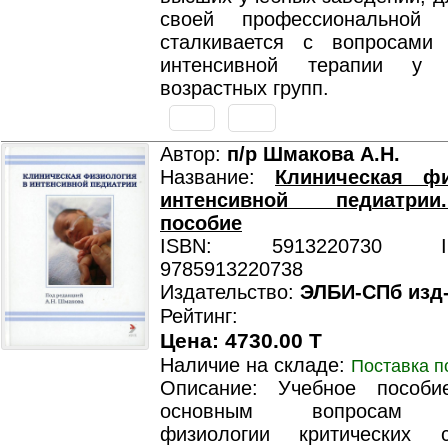
своей профессиональной д
сталкивается с вопросами
интенсивной терапии у 
возрастных групп.
Автор:
п/р Шмакова А.Н.
Название:
Клиническая ф
интенсивной педиатри
пособие
ISBN: 5913220730 ISB
9785913220738
Издательство:
ЭЛБИ-СПб изд
Рейтинг:
Цена: 4730.00 T
Наличие на складе:
Поставка п
Описание: Учебное пособи
основным вопросам кл
физиологии критических 