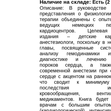
Наличие на складе:
Есть (2
Описание: В руководстве 
представления о физиологии
терапии объединены с опыт
ведущих немецких педи
кардиоцентров. Целевая
издания – детские ка
анестезиологи, поскольку в 
главы, посвященные систе
анализу гемодинамики и
диагностике и лечению 
пороков сердца, а так
современной анестезии при 
сердце с акцентом на раннюю
что сводит к минимуму 
последствия искусс
кровообращения, вен
медикаментов. Книга будет
врачам с большим опыто
(кардиологической) интенсив