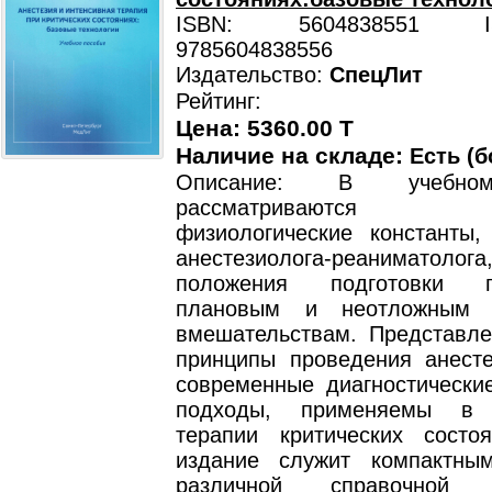
ISBN: 5604838551 ISB
9785604838556
Издательство:
СпецЛит
Рейтинг:
Цена: 5360.00 T
Наличие на складе:
Есть (б
Описание: В учебно
рассматриваются 
физиологические константы
анестезиолога-реаниматол
положения подготовки 
плановым и неотложным 
вмешательствам. Представл
принципы проведения анесте
современные диагностически
подходы, применяемы в 
терапии критических состо
издание служит компактны
различной справочной и