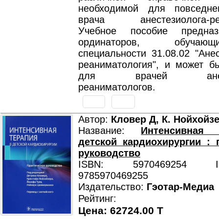
необходимой для повседне
врача анестезиолога-реа
Учебное пособие предна
ординаторов, обуча
специальности 31.08.02 "Ане
реаниматология", и может б
для врачей анестез
реаниматологов.
Автор:
Кловер Д, К. Нойхойзе
Название:
Интенсивная
детской кардиохирургии : 
руководство
ISBN: 5970469254 ISB
9785970469255
Издательство:
Гэотар-Медиа
Рейтинг:
Цена: 62724.00 T