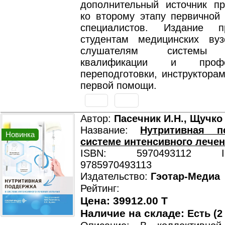
дополнительный источник пр
ко второму этапу первичной 
специалистов. Издание пр
студентам медицинских ву
слушателям системы 
квалификации и профес
переподготовки, инструктора
первой помощи.
Автор:
Пасечник И.Н., Щучко 
Название:
Нутритивная п
Новинка
системе интенсивного лече
ISBN: 5970493112 ISB
9785970493113
Издательство:
Гэотар-Медиа
Рейтинг:
Цена: 39912.00 T
Наличие на складе:
Есть (2