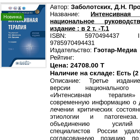
Автор:
Заболотских, Д.Н. Пр
Название:
Интенсивная
Новинка
национальное руководст
издание : в 2 т. -Т.1
ISBN: 5970494437 ISB
9785970494431
Издательство:
Гэотар-Медиа
Рейтинг:
Цена: 24708.00 T
Наличие на складе:
Есть (2
Описание: Третье издани
версии национального р
«Интенсивная терапия
современную информацию о д
лечении критических состоян
этиологии и патогенеза
объединению усилий
специалистов России удал
согласованную позицию по