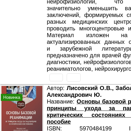
нейрофизиологии, что
значительно уменьшить ва
заключений, формируемых с
разных медицинских центр
проводить многоцентровые и
Материал изложен на 
актуализированных данных о
и зарубежной литератур
предназначено для врачей фу
диагностики, нейрофизиологов
реаниматологов, нейрохирурго
Автор:
Лисовский О.В., Забо
Александрович Ю.
Новинка
Название:
Основы базовой 
принципы ухода за па
критических состояниях
пособие
ISBN: 5970484199 ISB