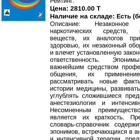
Рейтинг:
Цена: 2810.00 T
Наличие на складе:
Есть (б
Описание: Незаконное п
наркотических средств, п
веществ, их аналогов при
здоровью, их незаконный обо
и влечет установленную зако
ответственность. Эпони
важнейшим средством профе
общения, их применение
рассматривать новые факт
истории медицины, развивать
углублять сложившиеся пред
анестезиологии и интенсив
Несомненным преимуществ
является их краткость. Пр
словарь-справочник содерж
эпонимов, встречающихся в а
и интенсивной терапии, пред