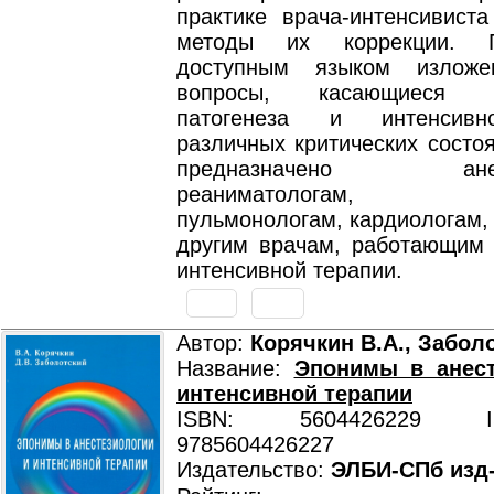
практике врача-интенсивист
методы их коррекции. 
доступным языком излож
вопросы, касающиеся ос
патогенеза и интенсивн
различных критических состо
предназначено анесте
реаниматологам, те
пульмонологам, кардиологам,
другим врачам, работающим 
интенсивной терапии.
Автор:
Корячкин В.А., Заболо
Название:
Эпонимы в анест
интенсивной терапии
ISBN: 5604426229 ISB
9785604426227
Издательство:
ЭЛБИ-СПб изд