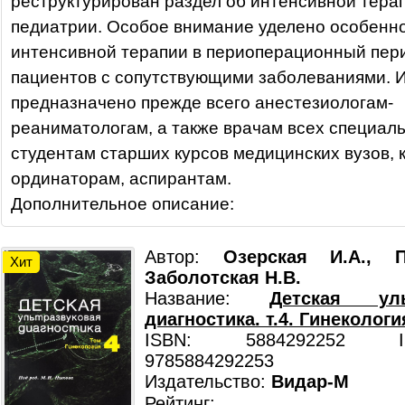
реструктурирован раздел об интенсивной тера
педиатрии. Особое внимание уделено особенн
интенсивной терапии в периоперационный пер
пациентов с сопутствующими заболеваниями. 
предназначено прежде всего анестезиологам-
реаниматологам, а также врачам всех специаль
студентам старших курсов медицинских вузов, 
ординаторам, аспирантам.
Дополнительное описание:
Автор:
Озерская И.А., 
Хит
Заболотская Н.В.
Название:
Детская уль
диагностика. т.4. Гинекологи
ISBN: 5884292252 ISB
9785884292253
Издательство:
Видар-М
Рейтинг: