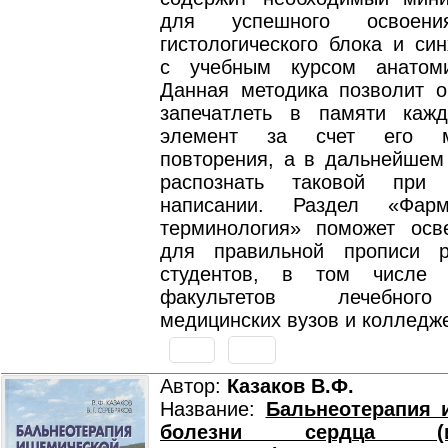
для успешного освоени
гистологического блока и си
с учебным курсом анатоми
Данная методика позволит 
запечатлеть в памяти каж
элемент за счет его мн
повторения, а в дальнейшем
распознать таковой при
написании. Раздел «Фарма
терминология» поможет осв
для правильной прописи р
студентов, в том числе и
факультетов лечебног
медицинских вузов и колледж
Автор:
Казаков В.Ф.
Название:
Бальнеотерапия 
болезни сердца (ин