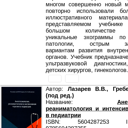
многом совершенно новый 
повторно использовали бо
иллюстративного материал
представляемом учебник
большом количестве п
уникальные эхограммы по
патологии, острым заб
вариантам развития внутре
органов. Учебник предназнач
ультразвуковой диагностики
детских хирургов, гинекологов
Автор:
Лазарев В.В., Греб
(под ред.)
Название:
Ане
реаниматология и интенси
в педиатрии
ISBN: 5604287253 ISB