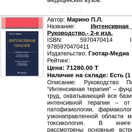
медицинских вузов.
Автор:
Марино П.Л.
Название:
Интенсивна
Руководство.- 2-е изд.
ISBN: 5970470414 ISB
9785970470411
Издательство:
Гэотар-Медиа
Рейтинг:
Цена: 71280.00 T
Наличие на складе:
Есть (1
Описание: Руководство 
“Интенсивная терапия” – фун
труд, охватывающий все бази
интенсивной терапии – от
патофизиологии, фармаколо
узконаправленной области м
токсикология. В книг
рассмотрены основные вст