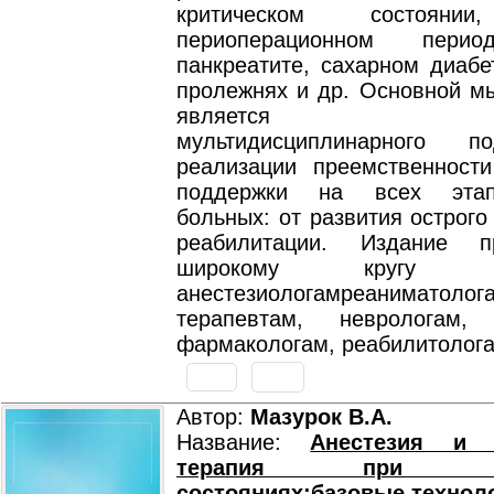
критическом состоянии
периоперационном перио
панкреатите, сахарном диабе
пролежнях и др. Основной м
является прим
мультидисциплинарного 
реализации преемственности
поддержки на всех этап
больных: от развития острого
реабилитации. Издание пр
широкому кругу кли
анестезиологамреаниматолога
терапевтам, неврологам, 
фармакологам, реабилитолога
Автор:
Мазурок В.А.
Название:
Анестезия и и
терапия при кри
состояниях:базовые технол