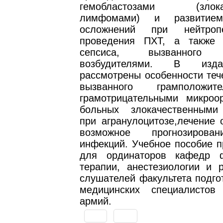
гемобластозами (злокач
лимфомами) и развитием
осложнений при нейтроп
проведения ПХТ, а также 
сепсиса, вызванного 
возбудителями. В изд
рассмотрены особенности теч
вызванного грамположи
грамотрицательными микроо
больных злокачественным
при агранулоцитозе,лечение 
возможное прогнозирова
инфекций. Учебное пособие п
для ординаторов кафедр ф
терапии, анестезиологии и 
слушателей факультета подго
медицинских специалистов
армий.