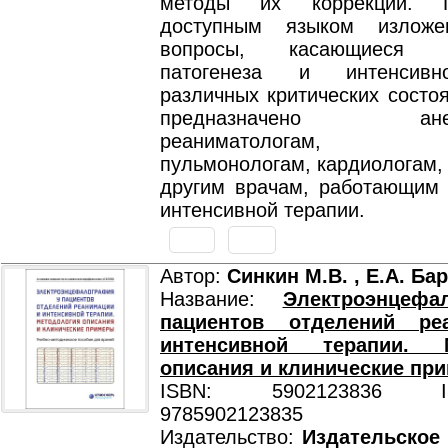
методы их коррекции. 
доступным языком излож
вопросы, касающиеся ос
патогенеза и интенсивн
различных критических состо
предназначено анесте
реаниматологам, те
пульмонологам, кардиологам,
другим врачам, работающим 
интенсивной терапии.
Автор:
Синкин М.В. , Е.А. Ба
Название:
Электроэнцеф
пациентов отделений ре
интенсивной терапии. М
описания и клинические пр
ISBN: 5902123836 ISB
9785902123835
Издательство:
Издательское