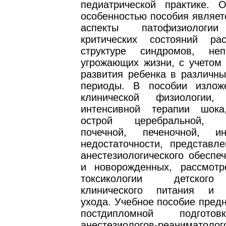
педиатрической практике. О
особенностью пособия являетс
аспекты патофизиологии
критических состояний ра
структуре синдромов, неп
угрожающих жизни, с учетом 
развития ребенка в различны
периоды. В пособии излож
клинической физиологии, 
интенсивной терапии шока
острой церебральной, д
почечной, печеночной, ин
недостаточности, представл
анестезиологического обеспе
и новорожденных, рассмот
токсикологии детского
клинического питания и и
ухода. Учебное пособие пред
постдипломной подгото
анестезиологов-реанимато