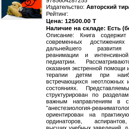
9785604287255
Издательство:
Авторский тир
Рейтинг:
Цена: 12500.00 T
Наличие на складе:
Есть (б
Описание: Книга содержит
современных достижения
дальнейшего развития 
реанимации и интенсивно
педиатрии. Рассматриваю
оказания экстренной помощи 
терапии детям при наиб
встречающихся неотложных и
состояниях. Представляем
структурирован по раздела
важным направлениям в сп
"анестезиология-реаниматолог
ориентирован на практику
ординаторов, аспирантов
высших учебных заведений, дл