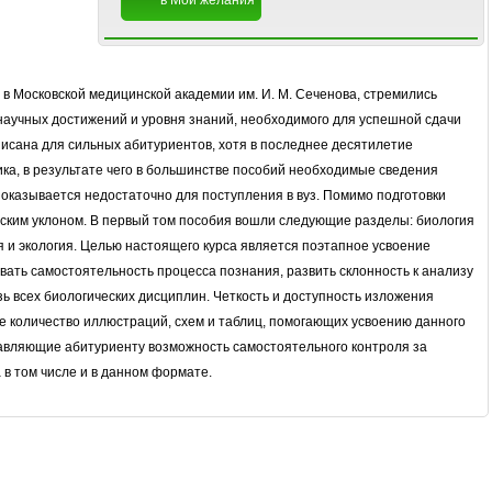
в Мои желания
в Московской медицинской академии им. И. М. Сеченова, стремились
научных достижений и уровня знаний, необходимого для успешной сдачи
писана для сильных абитуриентов, хотя в последнее десятилетие
ка, в результате чего в большинстве пособий необходимые сведения
оказывается недостаточно для поступления в вуз. Помимо подготовки
еским уклоном. В первый том пособия вошли следующие разделы: биология
ия и экология. Целью настоящего курса является поэтапное усвоение
ать самостоятельность процесса познания, развить склонность к анализу
 всех биологических дисциплин. Четкость и доступность изложения
 количество иллюстраций, схем и таблиц, помогающих усвоению данного
ставляющие абитуриенту возможность самостоятельного контроля за
в том числе и в данном формате.