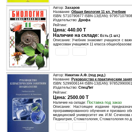
Автор:
Захаров
Название:
Общая биология 11 кл. Учебник
ISBN: 5710790877 ISBN-13(EAN): 9795710790
Издательство:
Дрофа
Рейтинг:
Цена: 440.00 T
Наличие на складе:
Есть (1 шт.)
Описание: Учебник знакомит учащихся с важ
адресован учащимся 11 класса общеобразов
Автор:
Никитин А.Ф. (под ред.)
Название:
Руководство к практическим заня
ISBN: 5299006144 ISBN-13(EAN): 9785299006
Издательство:
СпецЛит
Рейтинг:
Цена: 2500.00 T
Поставка под заказ
Наличие на складе:
Описание: Настоящее издание предназнач
программированного обучения и призвано об
медицинский университет им. И.М. Сеченова
Педиатрия, Стоматология, Стоматология по д