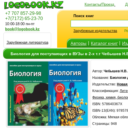
Контакты/Проезд
Д
+7 707 857-29-98
Поиск книг
+7(7172) 65-23-70
10:00-18:00 пн-пт
book@logobook.kz
Зарубежные издательства
Ро
Зарубежная литература
Авторы
Каталог книг
Из
|
|
Биология для поступающих в ВУЗы в 2-х т.т Чебышев Н.В
Автор:
Чебышев Н.В.
Название:
Биология 
Издательство:
Новая
Классификация:
Лите
Физика, химия, биоло
ISBN: 578640367X
ISBN-13(EAN): 97857
Обложка: Мягкая обл
Страницы: 948