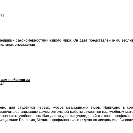
877
нейшими закономерностями живого мира. Он дает представление об эволюц
ательных учреждений
тиям по биологии
148
ено для студентов первых курсов медицинских вузов. Написано в соо
еспечить организацию самостоятельной работы студентов над учебным ма
 в качестве учебного пособия для студентов учреждений высшего професси
исциплине Биология, Медико-профилактическое дело по дисциплине Биология