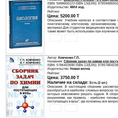
ISBN: 5998600223 ISBN-13(EAN): 9785998600
Издательство:
МИА изд.
Рейтинг:
Цена: 5200.00 T
Описание: Учебник написан в соответствии 
генетическому, клеточному, организменном
материал.Для студентов медицинских вузов ле
также может быть использован при изучении к
Автор:
Хомченко Г.П.
Название:
Сборник задач по химии для пост
ISBN: 5786403696 ISBN-13(EAN): 9785786403
Издательство:
Новая волна
Рейтинг:
Цена: 3750.00 T
Наличие на складе:
Есть (2 шт.)
Описание: В настоящем сборнике рассмотр
разобраться в наиболее сложных вопросах те
которых невозможно решать задачи. В сборн
решениями, как правило, - наиболее типовы
поступающих в вузы", где изложены все вопро