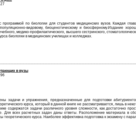
227
с программой по биологии для студентов медицинских вузов. Каждая гла
у, популяционно-видовому, биоценотическому и биосферному.Издание хор
чебного, медико-профилактического, высшего сестринского, стоматологическ
урса биологии в медицинских училищах и колледжах.
упающих в вузы
696
ены задачи и упражнения, предназначенные для подготовки абитуриенто
оретического курса, который в данной книге не рассматривается, лишь в не
ике содержатся задачи различного уровня сложности, как достаточно про
е. Для всех расчетных задач даны ответы. Расположение материала в сбо
сы теоретического курса. Наиболее эффективна подготовка к экзамену с пар