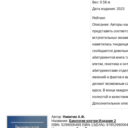
Вес: 0.58 кг.
Дата издания: 2023
Рейтинг:
Описание: Авторы на
представить соответ
вступительных экзаме
наметилась тенденци
сообщаются довольно
абитуриентов книга 
клетки, генетика и о
абитуриентами отдел
явлений и фактов и 
делают возможным са
курса. В конце каждо
полнотой и качеством
Дополнительное опи
Автор:
Никитин А.Ф.
Название:
Биология клетки Издание 2
ISBN: 5299006489 ISBN-13(EAN): 9785299006