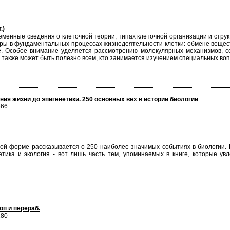
.)
менные сведения о клеточной теории, типах клеточной организации и струк
уры в фундаментальных процессах жизнедеятельности клетки: обмене вещест
 Особое внимание уделяется рассмотрению молекулярных механизмов, со
, также может быть полезно всем, кто занимается изучением специальных воп
ия жизни до эпигенетики. 250 основных вех в истории биологии
666
ьной форме рассказывается о 250 наиболее значимых событиях в биологии. 
етика и экология - вот лишь часть тем, упоминаемых в книге, которые ув
оп и перераб.
180