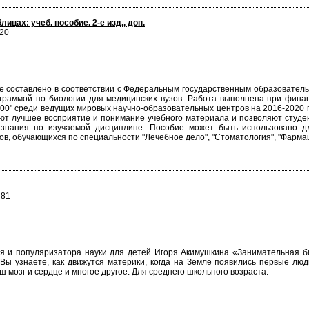
ицах: учеб. пособие. 2-е изд., доп.
820
ие составлено в соответствии с Федеральным государственным образовате
ограммой по биологии для медицинских вузов. Работа выполнена при фин
0" среди ведущих мировых научно-образовательных центров на 2016-2020 г
вают лучшее восприятие и понимание учебного материала и позволяют студе
нания по изучаемой дисциплине. Пособие может быть использовано для 
ов, обучающихся по специальности "Лечебное дело", "Стоматология", "Фармац
481
еля и популяризатора науки для детей Игоря Акимушкина «Занимательная би
Вы узнаете, как движутся материки, когда на Земле появились первые люд
аш мозг и сердце и многое другое. Для среднего школьного возраста.