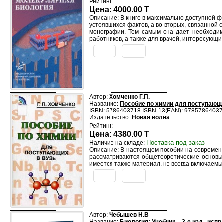
Рейтинг:
Цена: 4000.00 T
Описание: В книге в максимально доступной 
устоявшихся фактов, а во-вторых, связанной 
монографии. Тем самым она дает необходим
работников, а также для врачей, интересующ
Автор:
Хомченко Г.П.
Название:
Пособие по химии для поступающ
ISBN: 5786403718 ISBN-13(EAN): 9785786403
Издательство:
Новая волна
Рейтинг:
Цена: 4380.00 T
Поставка под заказ
Наличие на складе:
Описание: В настоящем пособии на современ
рассматриваются общетеоретические основы х
имеется также материал, не всегда включаем
Автор:
Чебышев Н.В
Название:
Биология: Учебник. - 3-е изд., испр.