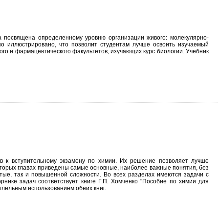
ва посвящена определенному уровню организации живого: молекулярно-
ошо иллюстрировано, что позволит студентам лучше освоить изучаемый
ого и фармацевтического факультетов, изучающих курс биологии. Учебник
в к вступительному экзамену по химии. Их решение позволяет лучше
которых главах приведены самые основные, наиболее важные понятия, без
стые, так и повышенной сложности. Во всех разделах имеются задачи с
рнике задач соответствует книге Г.П. Хомченко "Пособие по химии для
аллельным использованием обеих книг.