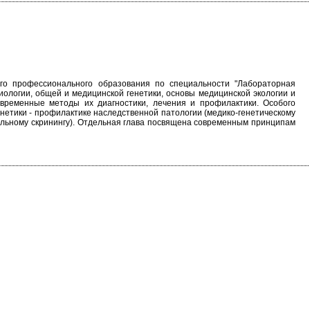
его профессионального образования по специальности "Лабораторная
иологии, общей и медицинской генетики, основы медицинской экологии и
временные методы их диагностики, лечения и профилактики. Особого
етики - профилактике наследственной патологии (медико-генетическому
альному скринингу). Отдельная глава посвящена современным принципам