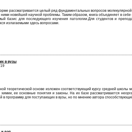
форме рассматривается целый ряд фундаментальных вопросов молекулярной би
с ними новейшей научной проблемы. Таким образом, книга объединяет в себе
ый базис для последующего изучения патологии.Для студентов и препода
ихся излагаемыми здесь вопросами.
их в вузы
719
ной теоретической основе изложен соответствующий курсу средней школы ма
имии, ее основные понятия и законы. На их базе рассматривается неоргани
ый в программу для поступающих в вузы, но по мнению автора способствующи
 и доп.