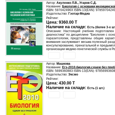
Автор:
Акуленко Л.В., Угаров С.Д.
Название:
Биология с основами медицинской
ISBN: 597042496X ISBN-13(EAN): 9785970424
Издательство:
Гэотар-Медиа
Рейтинг:
Цена: 9360.00 T
Наличие на складе:
Есть (более 3-х шт
Описание: Настоящий учебник подготовлен
диагностика" по дисциплине "Биология с осн
паразитологии, представлены общие характ
внимания заслуживает весьма полезный разд
консультированию, пренатальной и предымпл
организации медико-генетической службы в Р
Автор:
Машкова
Название:
Егэ-2010.биология.сдаем без про
ISBN: 5699360883 ISBN-13(EAN): 9785699360
Издательство:
Эксмо
Рейтинг:
Цена: 430.00 T
Наличие на складе:
Есть (1 шт.)