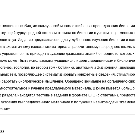
стоящего пособия, используя свой многолетний опыт преподавания биологии 
ствующий курсу средней школы материал по биологии с учетом современных 
нов в вуз. Издание предназначено для углубленного изучения биологии и на
я к схематичному изложению материала, рассчитанному на среднего школьни
 упрощенно, что приводит к сужению диапазона знаний о предмете, которых 
также может быть использована учащимися лицеев с медицинским и биологич
нтогенез, зоология, во второй том - ботаника, анатомия и физиология, эволюц
ьных тем, позволяющее систематизировать конкретные сведения, стимулиров
выработать биологическое мышление. Обращено внимание на органичную связь
мостоятельное изучение предлагаемого материала. В книге имеется большое
го раздела находятся тестовые задания в формате ЕГЭ (с ответами), предо
 усвоения им предложенного материала и получения навыков сдачи экзамена 
сание:
483