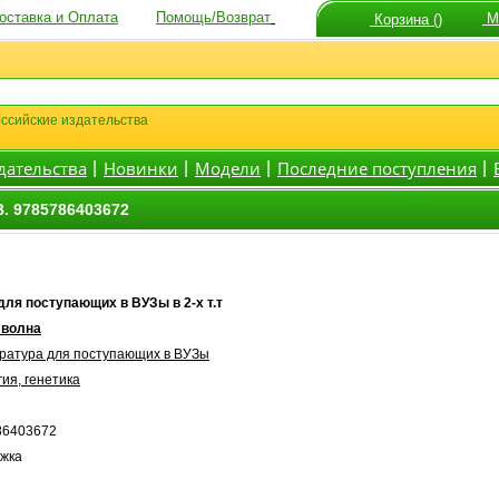
оставка и Оплата
Помощь/Возврат
Мо
Корзина ()
ссийские издательства
дательства
Новинки
Модели
Последние поступления
|
|
|
|
. 9785786403672
для поступающих в ВУЗы в 2-х т.т
 волна
ратура для поступающих в ВУЗы
гия, генетика
86403672
ожка