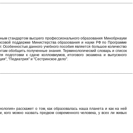
льным стандартом высшего профессионального образования Минобрнауки
ансовой поддержке Министерства образования и науки РФ по Программе
г. Особенностью данного учебного пособия является большое количество
нтам обобщить полученные знания. Терминологический словарь и список
подготовки к сдаче коллоквиумов, итогового экзамена и выпускного
ия", "Педиатрия" и "Сестринское дело".
ология» расскажет о том, как образовалась наша планета и как на ней
и, кого можно назвать предком современного человека, у всех ли живых