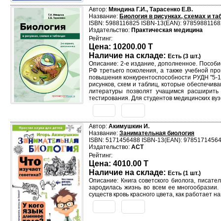
Автор:
Мяндина Г.И., Тарасенко Е.В.
Название:
Биология в рисунках, схемах и табл
ISBN: 5988116825 ISBN-13(EAN): 9785988116
Издательство:
Практическая медицина
Рейтинг:
Цена: 10200.00 T
Наличие на складе:
Есть (3 шт.)
Описание: 2-е издание, дополненное. Пособ
РФ третьего поколения, а также учебной пр
повышения конкурентоспособности РУДН "5-10
рисунков, схем и таблиц, которые обеспечи
литературы позволят учащимся расширить з
тестирования. Для студентов медицинских вуз
Автор:
Акимушкин И.
Название:
Занимательная биология
ISBN: 5171456488 ISBN-13(EAN): 9785171456
Издательство:
АСТ
Рейтинг:
Цена: 4010.00 T
Наличие на складе:
Есть (1 шт.)
Описание: Книга советского биолога, писат
зародилась жизнь во всем ее многообразии. 
существ кровь красного цвета, как работает н