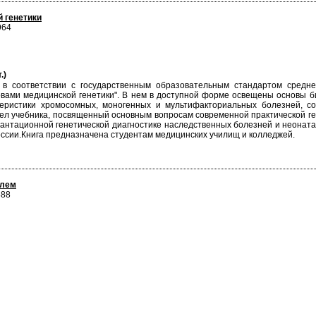
 генетики
964
.)
 в соответствии с государственным образовательным стандартом средн
овами медицинской генетики". В нем в доступной форме освещены основы б
еристики хромосомных, моногенных и мультифакториальных болезней, со
ел учебника, посвященный основным вопросам современной практической ген
антационной генетической диагностике наследственных болезней и неонат
оссии.Книга предназначена студентам медицинских училищ и колледжей.
блем
888